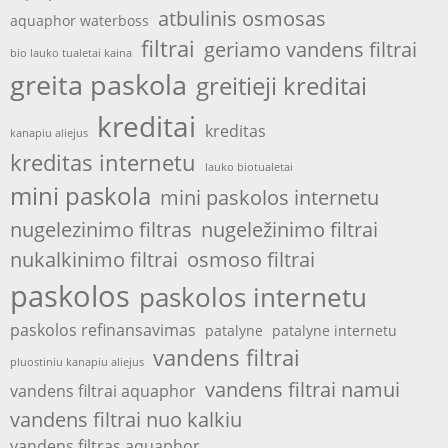
atbulinis osmosas
aquaphor waterboss
filtrai
geriamo vandens filtrai
bio lauko tualetai kaina
greita paskola
greitieji kreditai
kreditai
kreditas
kanapiu aliejus
kreditas internetu
lauko biotualetai
mini paskola
mini paskolos internetu
nugelezinimo filtras
nugeležinimo filtrai
nukalkinimo filtrai
osmoso filtrai
paskolos
paskolos internetu
paskolos refinansavimas
patalyne
patalyne internetu
vandens filtrai
pluostiniu kanapiu aliejus
vandens filtrai namui
vandens filtrai aquaphor
vandens filtrai nuo kalkiu
vandens filtras aquaphor