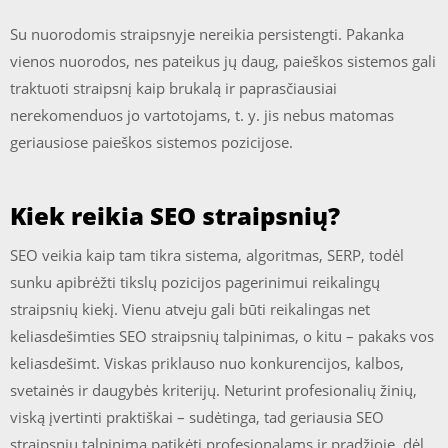
Su nuorodomis straipsnyje nereikia persistengti. Pakanka
vienos nuorodos, nes pateikus jų daug, paieškos sistemos gali
traktuoti straipsnį kaip brukalą ir paprasčiausiai
nerekomenduos jo vartotojams, t. y. jis nebus matomas
geriausiose paieškos sistemos pozicijose.
Kiek reikia SEO straipsnių?
SEO veikia kaip tam tikra sistema, algoritmas, SERP, todėl
sunku apibrėžti tikslų pozicijos pagerinimui reikalingų
straipsnių kiekį. Vienu atveju gali būti reikalingas net
keliasdešimties SEO straipsnių talpinimas, o kitu – pakaks vos
keliasdešimt. Viskas priklauso nuo konkurencijos, kalbos,
svetainės ir daugybės kriterijų. Neturint profesionalių žinių,
viską įvertinti praktiškai – sudėtinga, tad geriausia SEO
straipsnių talpinimą patikėti profesionalams ir pradžioje, dėl