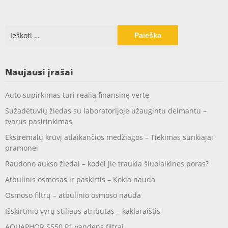
Ieškoti:
Naujausi įrašai
Auto supirkimas turi realią finansinę vertę
Sužadėtuvių žiedas su laboratorijoje užaugintu deimantu –
tvarus pasirinkimas
Ekstremalų krūvį atlaikančios medžiagos – Tiekimas sunkiajai
pramonei
Raudono aukso žiedai – kodėl jie traukia šiuolaikines poras?
Atbulinis osmosas ir paskirtis – Kokia nauda
Osmoso filtrų – atbulinio osmoso nauda
Išskirtinio vyrų stiliaus atributas – kaklaraištis
AQUAPHOR S550 P1 vandens filtrai