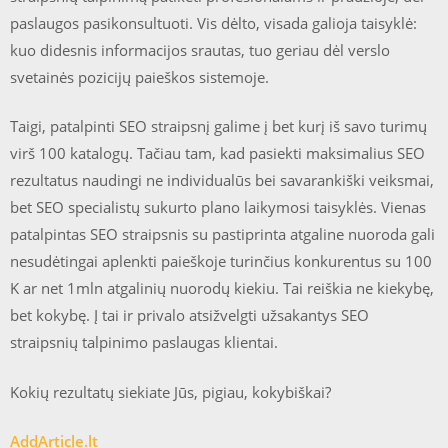
paslaugos pasikonsultuoti. Vis dėlto, visada galioja taisyklė:
kuo didesnis informacijos srautas, tuo geriau dėl verslo
svetainės pozicijų paieškos sistemoje.
Taigi, patalpinti SEO straipsnį galime į bet kurį iš savo turimų
virš 100 katalogų. Tačiau tam, kad pasiekti maksimalius SEO
rezultatus naudingi ne individualūs bei savarankiški veiksmai,
bet SEO specialistų sukurto plano laikymosi taisyklės. Vienas
patalpintas SEO straipsnis su pastiprinta atgaline nuoroda gali
nesudėtingai aplenkti paieškoje turinčius konkurentus su 100
K ar net 1mln atgalinių nuorodų kiekiu. Tai reiškia ne kiekybę,
bet kokybę. Į tai ir privalo atsižvelgti užsakantys SEO
straipsnių talpinimo paslaugas klientai.
Kokių rezultatų siekiate Jūs, pigiau, kokybiškai?
AddArticle.lt