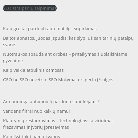
SEO straipsniu talpinimas
Kaip greitai parduoti automobilį – supirkimas
Baltos apnašos, juodas įspūdis: kas slypi už sanitarinių patalpų
švaros
Nuotraukos spauda ant drobės – pritaikymas šiuolaikiniame
gyvenime
Kaip veikia atbulinis osmosas
GEO be SEO neveikia: SEO Mokymai eksperto įžvalgos
Ar naudinga automobilį parduoti supirkėjams?
Vandens filtrai nuo kalkių namui
Kiaurymių restauravimas – technologijos: suvirinimas,
frezavimas ir įvorių įpresavimas
Kaip išsirinkti namų kvapus