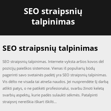
Skip
SEO straipsnių
to
content
talpinimas
SEO straipsnių talpinimas
SEO straipsnių talpinimas. Internete vyksta aršios kovos dėl
pozicijų paieškos sistemose. Vienas iš populiarių būdų
pagerinti savo svetainės padėtį yra SEO straipsnių talpinimas.
Vis dėlto ne visada tai atneša naudos. Jei nusprendėte šį darbą
atlikti patys, o ne patikėti profesionalui, svarbu žinoti keletą
svarbių aspektų, kurie padės sulaukti sėkmės. Patalpinti
straipsnį nereiškia iškart iškilti…