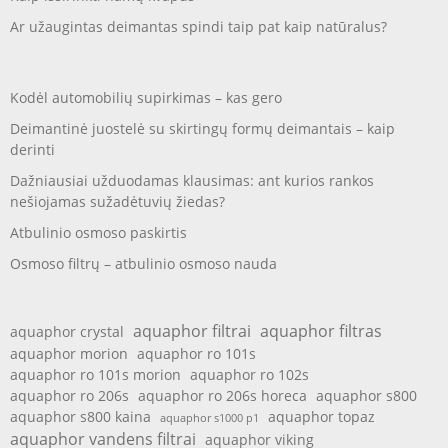
Ar užaugintas deimantas spindi taip pat kaip natūralus?
Kodėl automobilių supirkimas – kas gero
Deimantinė juostelė su skirtingų formų deimantais – kaip
derinti
Dažniausiai užduodamas klausimas: ant kurios rankos
nešiojamas sužadėtuvių žiedas?
Atbulinio osmoso paskirtis
Osmoso filtrų – atbulinio osmoso nauda
aquaphor filtrai
aquaphor filtras
aquaphor crystal
aquaphor morion
aquaphor ro 101s
aquaphor ro 101s morion
aquaphor ro 102s
aquaphor ro 206s
aquaphor ro 206s horeca
aquaphor s800
aquaphor s800 kaina
aquaphor topaz
aquaphor s1000 p1
aquaphor vandens filtrai
aquaphor viking