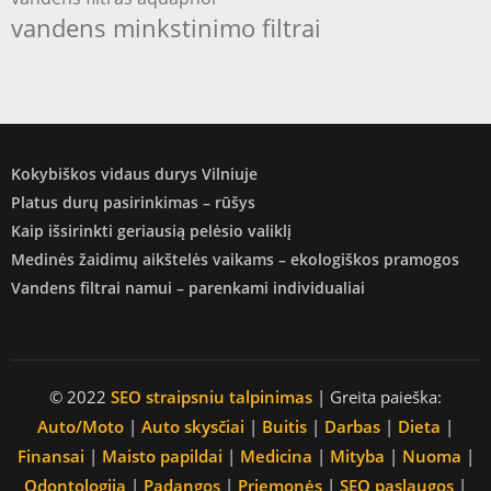
vandens minkstinimo filtrai
Kokybiškos vidaus durys Vilniuje
Platus durų pasirinkimas – rūšys
Kaip išsirinkti geriausią pelėsio valiklį
Medinės žaidimų aikštelės vaikams – ekologiškos pramogos
Vandens filtrai namui – parenkami individualiai
© 2022
SEO straipsniu talpinimas
| Greita paieška:
Auto/Moto
|
Auto skysčiai
|
Buitis
|
Darbas
|
Dieta
|
Finansai
|
Maisto papildai
|
Medicina
|
Mityba
|
Nuoma
|
Odontologija
|
Padangos
|
Priemonės
|
SEO paslaugos
|