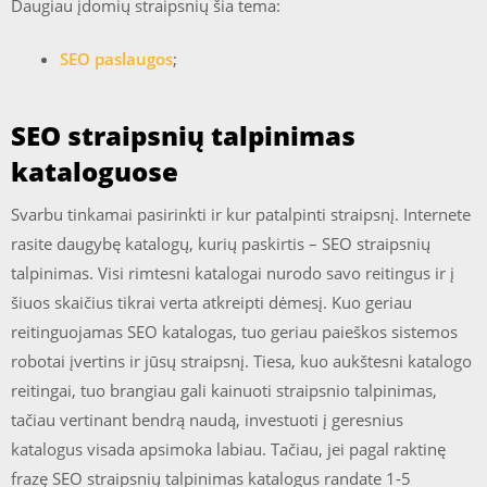
Daugiau įdomių straipsnių šia tema:
SEO paslaugos
;
SEO straipsnių talpinimas
kataloguose
Svarbu tinkamai pasirinkti ir kur patalpinti straipsnį. Internete
rasite daugybę katalogų, kurių paskirtis – SEO straipsnių
talpinimas. Visi rimtesni katalogai nurodo savo reitingus ir į
šiuos skaičius tikrai verta atkreipti dėmesį. Kuo geriau
reitinguojamas SEO katalogas, tuo geriau paieškos sistemos
robotai įvertins ir jūsų straipsnį. Tiesa, kuo aukštesni katalogo
reitingai, tuo brangiau gali kainuoti straipsnio talpinimas,
tačiau vertinant bendrą naudą, investuoti į geresnius
katalogus visada apsimoka labiau. Tačiau, jei pagal raktinę
frazę SEO straipsnių talpinimas katalogus randate 1-5