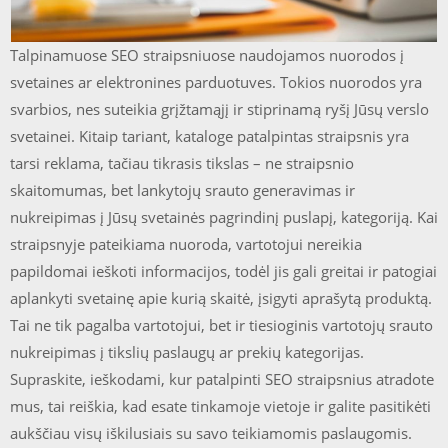
Talpinamuose SEO straipsniuose naudojamos nuorodos į
svetaines ar elektronines parduotuves. Tokios nuorodos yra
svarbios, nes suteikia grįžtamąjį ir stiprinamą ryšį Jūsų verslo
svetainei. Kitaip tariant, kataloge patalpintas straipsnis yra
tarsi reklama, tačiau tikrasis tikslas – ne straipsnio
skaitomumas, bet lankytojų srauto generavimas ir
nukreipimas į Jūsų svetainės pagrindinį puslapį, kategoriją. Kai
straipsnyje pateikiama nuoroda, vartotojui nereikia
papildomai ieškoti informacijos, todėl jis gali greitai ir patogiai
aplankyti svetainę apie kurią skaitė, įsigyti aprašytą produktą.
Tai ne tik pagalba vartotojui, bet ir tiesioginis vartotojų srauto
nukreipimas į tikslių paslaugų ar prekių kategorijas.
Supraskite, ieškodami, kur patalpinti SEO straipsnius atradote
mus, tai reiškia, kad esate tinkamoje vietoje ir galite pasitikėti
aukščiau visų iškilusiais su savo teikiamomis paslaugomis.