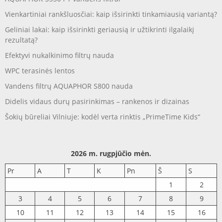
Vienkartiniai rankšluosčiai: kaip išsirinkti tinkamiausią variantą?
Geliniai lakai: kaip išsirinkti geriausią ir užtikrinti ilgalaikį
rezultatą?
Efektyvi nukalkinimo filtrų nauda
WPC terasinės lentos
Vandens filtrų AQUAPHOR S800 nauda
Didelis vidaus durų pasirinkimas – rankenos ir dizainas
Šokių būreliai Vilniuje: kodėl verta rinktis „PrimeTime Kids“
2026 m. rugpjūčio mėn.
Pr
A
T
K
Pn
Š
S
1
2
3
4
5
6
7
8
9
10
11
12
13
14
15
16