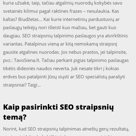
kuria užsakė, taip, tačiau atgalinių nuorodų kokybės savo
svetainės kilimui pagal raktines frazes – nesulaukia. Kas
kaltas? Biudžetas… Kai kurie internetinių parduotuvių ar
paslaugų teikėjų nori išleisti kuo mažiau, bet gauti kuo
daugiau. SEO straipsnių talpinimo paslaugos yra atvirkštinis
variantas. Patalpinus vieną ar kitą nemokamą straipsnį
gausite atgalines nuorodas. Jos nebus prastos, jei talpinsite,
pvz.: TavoSiena.lt. Tačiau perkant pigias talpinimo paslaugas
tikėtis didesnės naudos neverta. Juk nesate tikri į kokias
erdves bus patalpinti Jūsų siųsti ar SEO specialistų parašyti
straipsniai? Taigi…
Kaip pasirinkti SEO straipsnių
temą?
Norint, kad SEO straipsnių talpinimas atneštų gerų rezultatų,