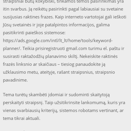
straipsniai būtų kokybiški, tinkamos temos pasirinkimas yra
itin svarbus. Ją reikėtų pasirinkti pagal labiausiai su svetaine
susijusias raktines frazes. Kaip interneto vartotojai gali ieškoti
Jūsų svetainės ir joje patalpintos informacijos, galima
pasitikrinti paieškos sistemose:
https://ads.google.com/intl/lt_lt/home/tools/keyword-
planner/. Teikia prisiregistruoti gmail.com turimu el. paštu ir
susirasti raktažodžių planavimo skiltį. Nekeiskite raktinės
frazės linksnio ar skaičiaus – tiesiog panaudokite ją
užklausimo metu, ateityje, rašant straipsnius, straipsnio
pavadinime.
Tema turėtų skambėti įdomiai ir sudominti skaitytoją
perskaityti straipsnį. Taip užsitikrinsite lankomumą, kuris yra
vienas svarbiausių kriterijų, sistemos robotams vertinant, ar
tema tikrai aktuali.