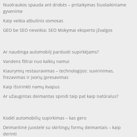
Nuotraukos spauda ant drobės – pritaikymas šiuolaikiniame
gyvenime
Kaip veikia atbulinis osmosas
GEO be SEO neveikia: SEO Mokymai eksperto įžvalgos
Ar naudinga automobilį parduoti supirkėjams?
Vandens filtrai nuo kalkių namui
Kiaurymių restauravimas – technologijos: suvirinimas,
frezavimas ir įvorių įpresavimas
Kaip išsirinkti namų kvapus
Ar užaugintas deimantas spindi taip pat kaip natūralus?
Kodėl automobilių supirkimas – kas gero
Deimantinė juostelė su skirtingų formų deimantais – kaip
derinti