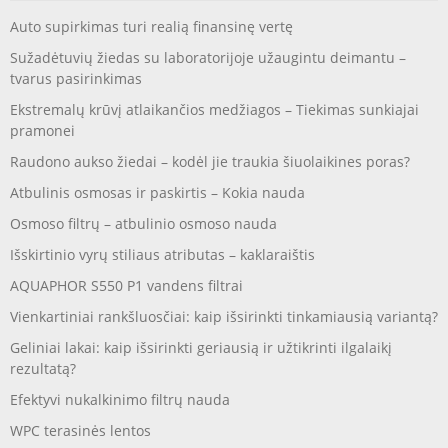
Auto supirkimas turi realią finansinę vertę
Sužadėtuvių žiedas su laboratorijoje užaugintu deimantu –
tvarus pasirinkimas
Ekstremalų krūvį atlaikančios medžiagos – Tiekimas sunkiajai
pramonei
Raudono aukso žiedai – kodėl jie traukia šiuolaikines poras?
Atbulinis osmosas ir paskirtis – Kokia nauda
Osmoso filtrų – atbulinio osmoso nauda
Išskirtinio vyrų stiliaus atributas – kaklaraištis
AQUAPHOR S550 P1 vandens filtrai
Vienkartiniai rankšluosčiai: kaip išsirinkti tinkamiausią variantą?
Geliniai lakai: kaip išsirinkti geriausią ir užtikrinti ilgalaikį
rezultatą?
Efektyvi nukalkinimo filtrų nauda
WPC terasinės lentos