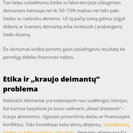
Tuo tarpu sužadėtuvių žiedai su laboratorijoje užaugintais
deimantais kainuoja net iki 50–70% mažiau nei toks pats
žiedas su natūraliu akmeniu. Už tą pačią sumą galima įsigyti
didesnį ar švaresnį deimantą arba investuoti į prabangesnį
žiedo dizainą.
Šis skirtumas leidžia poroms gauti įspūdingesnį rezultatą be
pernelyg didelės finansinės naštos.
Etika ir „kraujo deimantų“
problema
Natūralūs deimantai yra neatsiejami nuo sudėtingos istorijos.
Kai kuriose kasyklose jie buvo vadinami „
blood diamonds
“ –
kraujo akmenimis, išgautais priverstiniu darbu ar finansuojant
konfliktus. Toks kontekstas kelia etinių abejonių.
Sužadėtuvių
žiedas su laboratorijoje užaugintu
deimantu eliminuoja šią