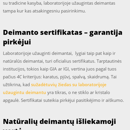
su tradicine kasyba, laboratorijoje užaugintas deimantas
tampa kur kas atsakingesniu pasirinkimu.
Deimanto sertifikatas – garantija
pirkėjui
Laboratorijoje užauginti deimantai, lygiai taip pat kaip ir
natūralūs deimantai, turi oficialius sertifikatus. Tarptautinės
institucijos, tokios kaip GIA ar IGI, vertina juos pagal tuos
pačius
4C
kriterijus: karatus, pjūvį, spalvą, skaidrumą. Tai
užtikrina, kad
sužadėtuvių žiedas su laboratorijoje
užaugintu deimantu
yra tikras, o ne stiklo ar kristalo
apgaulė. Sertifikatai suteikia pirkėjui pasitikėjimo ir aiškumo.
Natūralių deimantų išliekamoji