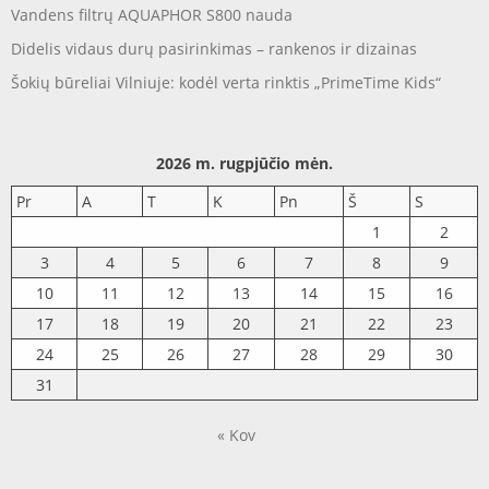
Vandens filtrų AQUAPHOR S800 nauda
Didelis vidaus durų pasirinkimas – rankenos ir dizainas
Šokių būreliai Vilniuje: kodėl verta rinktis „PrimeTime Kids“
2026 m. rugpjūčio mėn.
Pr
A
T
K
Pn
Š
S
1
2
3
4
5
6
7
8
9
10
11
12
13
14
15
16
17
18
19
20
21
22
23
24
25
26
27
28
29
30
31
« Kov