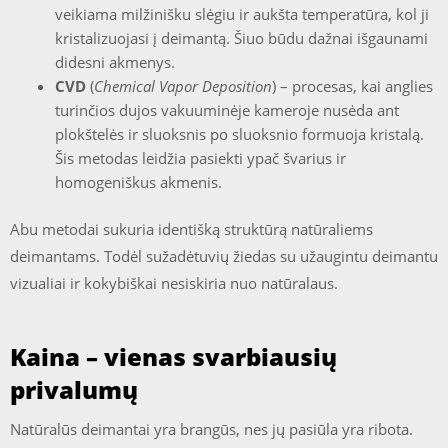
veikiama milžinišku slėgiu ir aukšta temperatūra, kol ji
kristalizuojasi į deimantą. Šiuo būdu dažnai išgaunami
didesni akmenys.
CVD
(
Chemical Vapor Deposition
) – procesas, kai anglies
turinčios dujos vakuuminėje kameroje nusėda ant
plokštelės ir sluoksnis po sluoksnio formuoja kristalą.
Šis metodas leidžia pasiekti ypač švarius ir
homogeniškus akmenis.
Abu metodai sukuria identišką struktūrą natūraliems
deimantams. Todėl sužadėtuvių žiedas su užaugintu deimantu
vizualiai ir kokybiškai nesiskiria nuo natūralaus.
Kaina – vienas svarbiausių
privalumų
Natūralūs deimantai yra brangūs, nes jų pasiūla yra ribota.