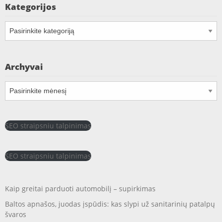
Kategorijos
Kategorijos
Archyvai
Archyvai
SEO straipsniu talpinimas
SEO straipsniu talpinimas
Kaip greitai parduoti automobilį – supirkimas
Baltos apnašos, juodas įspūdis: kas slypi už sanitarinių patalpų
švaros