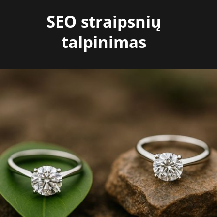
Skip
SEO straipsnių
to
content
talpinimas