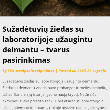
Sužadėtuvių žiedas su
laboratorijoje užaugintu
deimantu – tvarus
pasirinkimas
by
SEO straipsniu talpinimas
|
Posted on
2025 29 rugsėjo
Sužadėtuvių žiedas su laboratorijoje užaugintu deimantu.
Žiedai su deimantu visada buvo prabangos ir meilės simboliu,
tačiau šiandien jų istorija įgauna naują kryptį. Natūralūs
akmenys išlieka prestižo ženklu, bet atsiradus laboratorijoje
užaugintiems deimantams, rinkoje atsivėrė naujos galimybės.