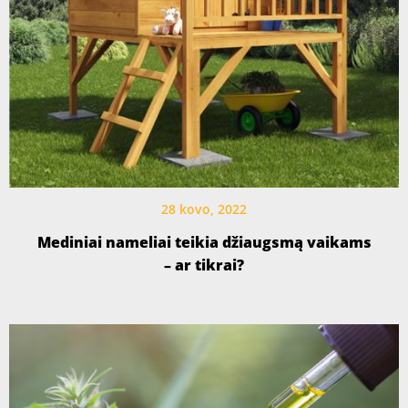
28 kovo, 2022
Mediniai nameliai teikia džiaugsmą vaikams
– ar tikrai?