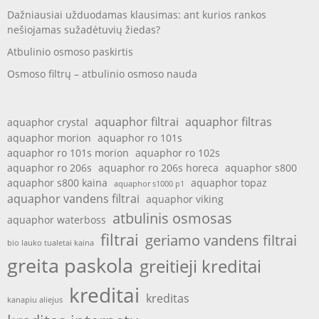
Dažniausiai užduodamas klausimas: ant kurios rankos
nešiojamas sužadėtuvių žiedas?
Atbulinio osmoso paskirtis
Osmoso filtrų – atbulinio osmoso nauda
aquaphor filtrai
aquaphor filtras
aquaphor crystal
aquaphor morion
aquaphor ro 101s
aquaphor ro 101s morion
aquaphor ro 102s
aquaphor ro 206s
aquaphor ro 206s horeca
aquaphor s800
aquaphor s800 kaina
aquaphor topaz
aquaphor s1000 p1
aquaphor vandens filtrai
aquaphor viking
atbulinis osmosas
aquaphor waterboss
filtrai
geriamo vandens filtrai
bio lauko tualetai kaina
greita paskola
greitieji kreditai
kreditai
kreditas
kanapiu aliejus