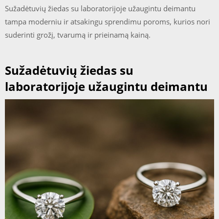
Sužadėtuvių žiedas su laboratorijoje užaugintu deimantu
tampa moderniu ir atsakingu sprendimu poroms, kurios nori
suderinti grožį, tvarumą ir prieinamą kainą.
Sužadėtuvių žiedas su
laboratorijoje užaugintu deimantu