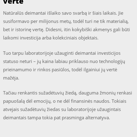
vertė
Natūralūs deimantai išlaiko savo svarbą ir šiais laikais. Jie
susiformavo per milijonus metų, todėl turi ne tik materialią,
bet ir istorinę vertę. Didesni, itin kokybiški akmenys gali būti
laikomi investicija arba kolekciniais objektais.
Tuo tarpu laboratorijoje užauginti deimantai investicijos
statuso neturi – jų kaina labiau priklauso nuo technologijų
prieinamumo ir rinkos pasiūlos, todėl ilgainiui jų vertė
mažėja.
Tačiau renkantis sužadėtuvių žiedą, dauguma žmonių renkasi
papuošalą dėl emocijų, o ne dėl finansinės naudos. Tokiais
atvejais sužadėtuvių žiedas su laboratorijoje užaugintais
deimantais tampa tokia pat prasminga alternatyva.