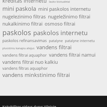
kreditas internetu
lauko biotualetai
mini paskola
mini paskolos internetu
nugelezinimo filtras
nugeležinimo filtrai
nukalkinimo filtrai
osmoso filtrai
paskolos
paskolos internetu
paskolos refinansavimas
patalyne
patalyne internetu
vandens filtrai
pluostiniu kanapiu aliejus
vandens filtrai namui
vandens filtrai aquaphor
vandens filtrai nuo kalkiu
vandens filtras aquaphor
vandens minkstinimo filtrai
Kokybiškos vidaus durys Vilniuje