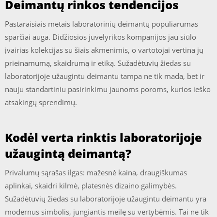
Deimantų rinkos tendencijos
Pastaraisiais metais laboratorinių deimantų populiarumas
sparčiai auga. Didžiosios juvelyrikos kompanijos jau siūlo
įvairias kolekcijas su šiais akmenimis, o vartotojai vertina jų
prieinamumą, skaidrumą ir etiką. Sužadėtuvių žiedas su
laboratorijoje užaugintu deimantu tampa ne tik mada, bet ir
nauju standartiniu pasirinkimu jaunoms poroms, kurios ieško
atsakingų sprendimų.
Kodėl verta rinktis laboratorijoje
užaugintą deimantą?
Privalumų sąrašas ilgas: mažesnė kaina, draugiškumas
aplinkai, skaidri kilmė, platesnės dizaino galimybės.
Sužadėtuvių žiedas su laboratorijoje užaugintu deimantu yra
modernus simbolis, jungiantis meilę su vertybėmis. Tai ne tik