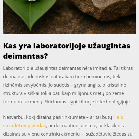
Kas yra laboratorijoje užaugintas
deimantas?
Laboratorijoje užaugintas deimantas nėra imitacija. Tai tikras
deimantas, identiškas natūraliam tiek cheminėmis, tiek
fizinėmis savybėmis. Jo sudėtis – gryna anglis, o kristalinė
struktūra visiškai tokia pati kaip milijonus metų po žeme
formuotų akmenų. Skirtumas slypi kilmėje ir technologijoje.
Nesvarbu, kokį dizainą pasirinktumėte – ar tai būtų
Halo
sužadėtuvių žiedas
, ar deimantinė juostelė, ar klasikinis
dizainas su vienu centriniu akmeniu – sužadėtuvių žiedas su