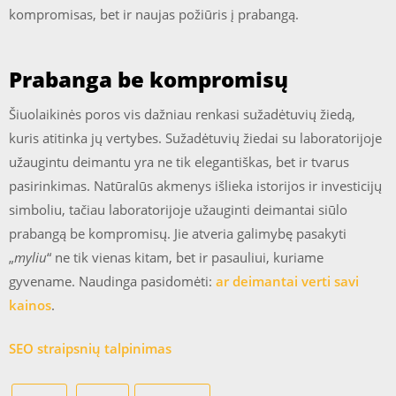
kompromisas, bet ir naujas požiūris į prabangą.
Prabanga be kompromisų
Šiuolaikinės poros vis dažniau renkasi sužadėtuvių žiedą,
kuris atitinka jų vertybes. Sužadėtuvių žiedai su laboratorijoje
užaugintu deimantu yra ne tik elegantiškas, bet ir tvarus
pasirinkimas. Natūralūs akmenys išlieka istorijos ir investicijų
simboliu, tačiau laboratorijoje užauginti deimantai siūlo
prabangą be kompromisų. Jie atveria galimybę pasakyti
„
myliu
“ ne tik vienas kitam, bet ir pasauliui, kuriame
gyvename. Naudinga pasidomėti:
ar deimantai verti savi
kainos
.
SEO straipsnių talpinimas