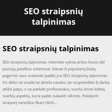
Skip
SEO straipsnių
to
content
talpinimas
SEO straipsnių talpinimas
SEO straipsnių talpinimas. Internete vyksta aršios kovos dėl
pozicijų paieškos sistemose. Vienas iš populiarių būdų
pagerinti savo svetainės padėtį yra SEO straipsnių talpinimas.
Vis dėlto ne visada tai atneša naudos. Jei nusprendėte šį darbą
atlikti patys, o ne patikėti profesionalui, svarbu žinoti keletą
svarbių aspektų, kurie padės sulaukti sėkmės. Patalpinti
straipsnį nereiškia iškart iškilti…