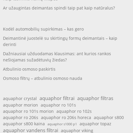
Ar užaugintas deimantas spindi taip pat kaip natūralus?
Kodėl automobilių supirkimas – kas gero
Deimantinė juostelė su skirtingų formų deimantais – kaip
derinti
Dažniausiai užduodamas klausimas: ant kurios rankos
nešiojamas sužadėtuvių žiedas?
Atbulinio osmoso paskirtis
Osmoso filtrų – atbulinio osmoso nauda
aquaphor filtrai
aquaphor filtras
aquaphor crystal
aquaphor morion
aquaphor ro 101s
aquaphor ro 101s morion
aquaphor ro 102s
aquaphor ro 206s
aquaphor ro 206s horeca
aquaphor s800
aquaphor s800 kaina
aquaphor topaz
aquaphor s1000 p1
aquaphor vandens filtrai
aquaphor viking