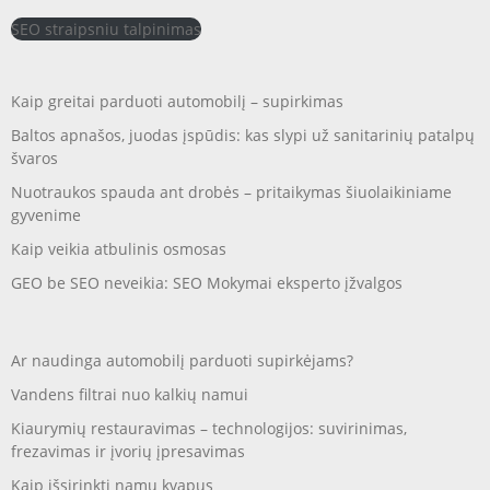
SEO straipsniu talpinimas
Kaip greitai parduoti automobilį – supirkimas
Baltos apnašos, juodas įspūdis: kas slypi už sanitarinių patalpų
švaros
Nuotraukos spauda ant drobės – pritaikymas šiuolaikiniame
gyvenime
Kaip veikia atbulinis osmosas
GEO be SEO neveikia: SEO Mokymai eksperto įžvalgos
Ar naudinga automobilį parduoti supirkėjams?
Vandens filtrai nuo kalkių namui
Kiaurymių restauravimas – technologijos: suvirinimas,
frezavimas ir įvorių įpresavimas
Kaip išsirinkti namų kvapus