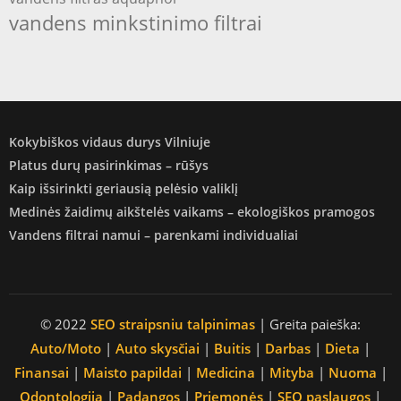
vandens minkstinimo filtrai
Kokybiškos vidaus durys Vilniuje
Platus durų pasirinkimas – rūšys
Kaip išsirinkti geriausią pelėsio valiklį
Medinės žaidimų aikštelės vaikams – ekologiškos pramogos
Vandens filtrai namui – parenkami individualiai
© 2022
SEO straipsniu talpinimas
| Greita paieška:
Auto/Moto
|
Auto skysčiai
|
Buitis
|
Darbas
|
Dieta
|
Finansai
|
Maisto papildai
|
Medicina
|
Mityba
|
Nuoma
|
Odontologija
|
Padangos
|
Priemonės
|
SEO paslaugos
|