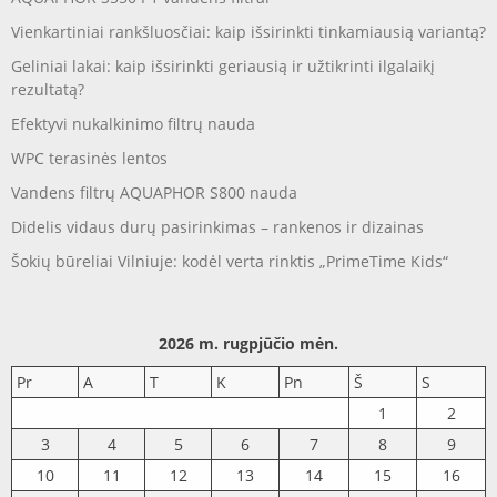
Vienkartiniai rankšluosčiai: kaip išsirinkti tinkamiausią variantą?
Geliniai lakai: kaip išsirinkti geriausią ir užtikrinti ilgalaikį
rezultatą?
Efektyvi nukalkinimo filtrų nauda
WPC terasinės lentos
Vandens filtrų AQUAPHOR S800 nauda
Didelis vidaus durų pasirinkimas – rankenos ir dizainas
Šokių būreliai Vilniuje: kodėl verta rinktis „PrimeTime Kids“
2026 m. rugpjūčio mėn.
Pr
A
T
K
Pn
Š
S
1
2
3
4
5
6
7
8
9
10
11
12
13
14
15
16