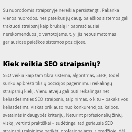
Su nuorodomis straipsnyje nereikia persistengti. Pakanka
vienos nuorodos, nes pateikus jų daug, paieškos sistemos gali
traktuoti straipsnį kaip brukalą ir paprasčiausiai
nerekomenduos jo vartotojams, t. y. jis nebus matomas
geriausiose paieškos sistemos pozicijose.
Kiek reikia SEO straipsnių?
SEO veikia kaip tam tikra sistema, algoritmas, SERP, todėl
sunku apibrėžti tikslų pozicijos pagerinimui reikalingų
straipsnių kiekį. Vienu atveju gali būti reikalingas net
keliasdešimties SEO straipsnių talpinimas, o kitu – pakaks vos
keliasdešimt. Viskas priklauso nuo konkurencijos, kalbos,
svetainės ir daugybės kriterijų. Neturint profesionalių žinių,
viską įvertinti praktiškai – sudėtinga, tad geriausia SEO
straipsnių talpinimą patikėti profesionalams ir pradžioje, dėl