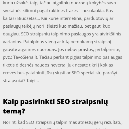
kuria užsakė, taip, tačiau atgalinių nuorodų kokybės savo
svetainės kilimui pagal raktines frazes – nesulaukia. Kas
kaltas? Biudžetas… Kai kurie internetinių parduotuvių ar
paslaugų teikėjų nori išleisti kuo mažiau, bet gauti kuo
daugiau. SEO straipsnių talpinimo paslaugos yra atvirkštinis
variantas. Patalpinus vieną ar kitą nemokamą straipsnį
gausite atgalines nuorodas. Jos nebus prastos, jei talpinsite,
pvz.: TavoSiena.lt. Tačiau perkant pigias talpinimo paslaugas
tikėtis didesnės naudos neverta. Juk nesate tikri į kokias
erdves bus patalpinti Jūsų siųsti ar SEO specialistų parašyti
straipsniai? Taigi…
Kaip pasirinkti SEO straipsnių
temą?
Norint, kad SEO straipsnių talpinimas atneštų gerų rezultatų,