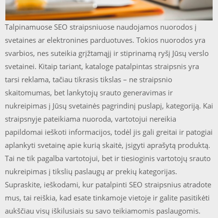
Talpinamuose SEO straipsniuose naudojamos nuorodos į
svetaines ar elektronines parduotuves. Tokios nuorodos yra
svarbios, nes suteikia grįžtamąjį ir stiprinamą ryšį Jūsų verslo
svetainei. Kitaip tariant, kataloge patalpintas straipsnis yra
tarsi reklama, tačiau tikrasis tikslas – ne straipsnio
skaitomumas, bet lankytojų srauto generavimas ir
nukreipimas į Jūsų svetainės pagrindinį puslapį, kategoriją. Kai
straipsnyje pateikiama nuoroda, vartotojui nereikia
papildomai ieškoti informacijos, todėl jis gali greitai ir patogiai
aplankyti svetainę apie kurią skaitė, įsigyti aprašytą produktą.
Tai ne tik pagalba vartotojui, bet ir tiesioginis vartotojų srauto
nukreipimas į tikslių paslaugų ar prekių kategorijas.
Supraskite, ieškodami, kur patalpinti SEO straipsnius atradote
mus, tai reiškia, kad esate tinkamoje vietoje ir galite pasitikėti
aukščiau visų iškilusiais su savo teikiamomis paslaugomis.