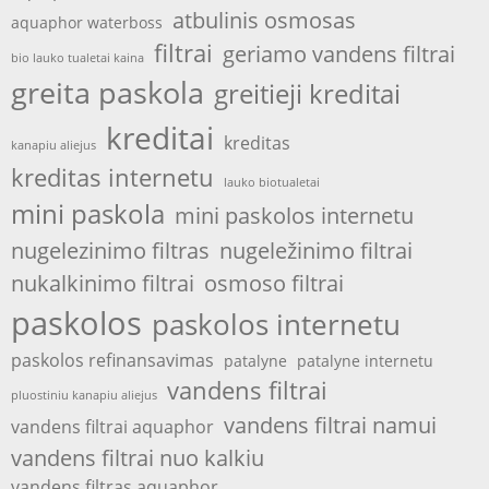
atbulinis osmosas
aquaphor waterboss
filtrai
geriamo vandens filtrai
bio lauko tualetai kaina
greita paskola
greitieji kreditai
kreditai
kreditas
kanapiu aliejus
kreditas internetu
lauko biotualetai
mini paskola
mini paskolos internetu
nugelezinimo filtras
nugeležinimo filtrai
nukalkinimo filtrai
osmoso filtrai
paskolos
paskolos internetu
paskolos refinansavimas
patalyne
patalyne internetu
vandens filtrai
pluostiniu kanapiu aliejus
vandens filtrai namui
vandens filtrai aquaphor
vandens filtrai nuo kalkiu
vandens filtras aquaphor