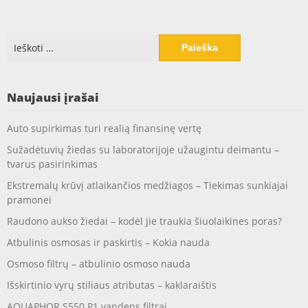
Ieškoti:
Naujausi įrašai
Auto supirkimas turi realią finansinę vertę
Sužadėtuvių žiedas su laboratorijoje užaugintu deimantu –
tvarus pasirinkimas
Ekstremalų krūvį atlaikančios medžiagos – Tiekimas sunkiajai
pramonei
Raudono aukso žiedai – kodėl jie traukia šiuolaikines poras?
Atbulinis osmosas ir paskirtis – Kokia nauda
Osmoso filtrų – atbulinio osmoso nauda
Išskirtinio vyrų stiliaus atributas – kaklaraištis
AQUAPHOR S550 P1 vandens filtrai