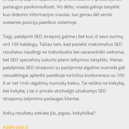
paslaugos pasikonsultuoti. Vis dėlto, visada galioja taisyklė:
kuo didesnis informacijos srautas, tuo geriau dėl verslo
svetainės pozicijų paieškos sistemoje.
Taigi, patalpinti SEO straipsnį galime į bet kurį iš savo turimų
virš 100 katalogų. Tačiau tam, kad pasiekti maksimalius SEO
rezultatus naudingi ne individualūs bei savarankiški veiksmai,
bet SEO specialistų sukurto plano laikymosi taisyklės. Vienas
patalpintas SEO straipsnis su pastiprinta atgaline nuoroda gali
nesudėtingai aplenkti paieškoje turinčius konkurentus su 100
K ar net 1mln atgalinių nuorodų kiekiu. Tai reiškia ne kiekybę,
bet kokybę. Į tai ir privalo atsižvelgti užsakantys SEO
straipsnių talpinimo paslaugas klientai.
Kokių rezultatų siekiate Jūs, pigiau, kokybiškai?
AddArticle.lt