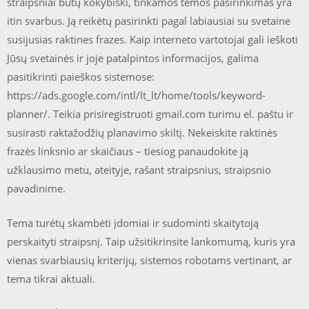
straipsniai būtų kokybiški, tinkamos temos pasirinkimas yra
itin svarbus. Ją reikėtų pasirinkti pagal labiausiai su svetaine
susijusias raktines frazes. Kaip interneto vartotojai gali ieškoti
Jūsų svetainės ir joje patalpintos informacijos, galima
pasitikrinti paieškos sistemose:
https://ads.google.com/intl/lt_lt/home/tools/keyword-
planner/. Teikia prisiregistruoti gmail.com turimu el. paštu ir
susirasti raktažodžių planavimo skiltį. Nekeiskite raktinės
frazės linksnio ar skaičiaus – tiesiog panaudokite ją
užklausimo metu, ateityje, rašant straipsnius, straipsnio
pavadinime.
Tema turėtų skambėti įdomiai ir sudominti skaitytoją
perskaityti straipsnį. Taip užsitikrinsite lankomumą, kuris yra
vienas svarbiausių kriterijų, sistemos robotams vertinant, ar
tema tikrai aktuali.