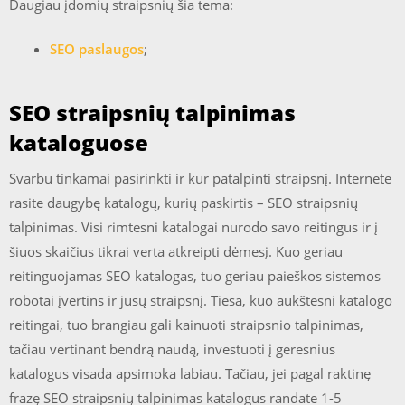
Daugiau įdomių straipsnių šia tema:
SEO paslaugos
;
SEO straipsnių talpinimas
kataloguose
Svarbu tinkamai pasirinkti ir kur patalpinti straipsnį. Internete
rasite daugybę katalogų, kurių paskirtis – SEO straipsnių
talpinimas. Visi rimtesni katalogai nurodo savo reitingus ir į
šiuos skaičius tikrai verta atkreipti dėmesį. Kuo geriau
reitinguojamas SEO katalogas, tuo geriau paieškos sistemos
robotai įvertins ir jūsų straipsnį. Tiesa, kuo aukštesni katalogo
reitingai, tuo brangiau gali kainuoti straipsnio talpinimas,
tačiau vertinant bendrą naudą, investuoti į geresnius
katalogus visada apsimoka labiau. Tačiau, jei pagal raktinę
frazę SEO straipsnių talpinimas katalogus randate 1-5