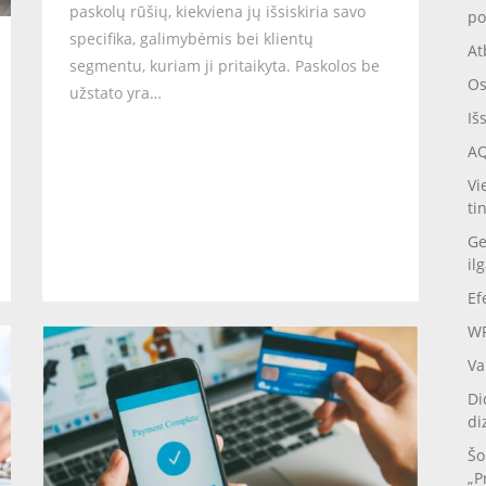
paskolų rūšių, kiekviena jų išsiskiria savo
po
specifika, galimybėmis bei klientų
At
segmentu, kuriam ji pritaikyta. Paskolos be
Os
užstato yra…
Iš
AQ
Vi
ti
Ge
il
Ef
WP
Va
Di
di
Šo
„P