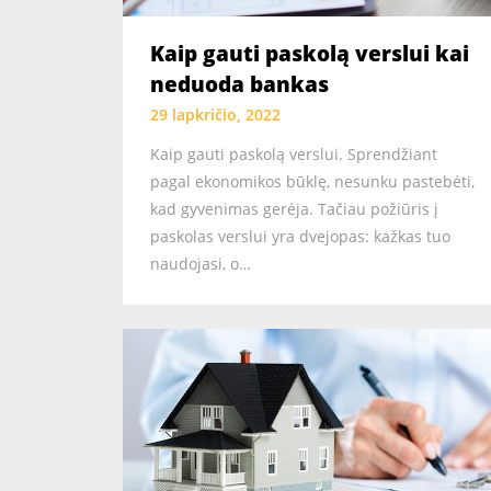
Kaip gauti paskolą verslui kai
neduoda bankas
29 lapkričio, 2022
Kaip gauti paskolą verslui. Sprendžiant
pagal ekonomikos būklę, nesunku pastebėti,
kad gyvenimas gerėja. Tačiau požiūris į
paskolas verslui yra dvejopas: kažkas tuo
naudojasi, o…