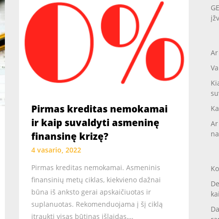
GE
įž
Ar
Va
Ki
su
Pirmas kreditas nemokamai
Ka
ir kaip suvaldyti asmeninę
Ar
na
finansinę krizę?
4 vasario, 2022
Pirmas kreditas nemokamai. Asmeninis
Ko
finansinių metų ciklas, kiekvieno dažnai
De
būna iš anksto gerai apskaičiuotas ir
ka
suplanuotas. Rekomenduojama į šį ciklą
Da
įtraukti visas būtinas išlaidas,…