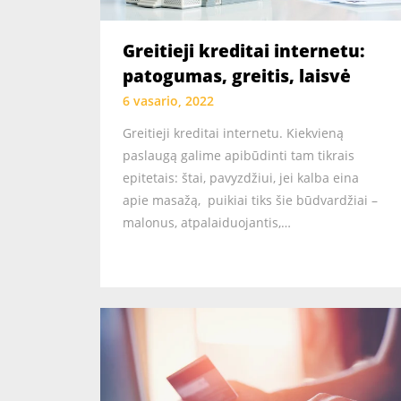
Greitieji kreditai internetu:
patogumas, greitis, laisvė
6 vasario, 2022
Greitieji kreditai internetu. Kiekvieną
paslaugą galime apibūdinti tam tikrais
epitetais: štai, pavyzdžiui, jei kalba eina
apie masažą, puikiai tiks šie būdvardžiai –
malonus, atpalaiduojantis,…