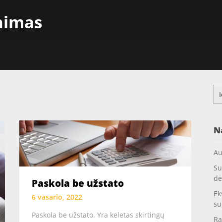
inimas
Ieš
N
Au
Su
de
Paskola be užstato
Ek
6 vasario, 2022
su
Paskola be užstato. Yra keletas skirtingų
Ra