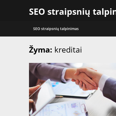
Skip
SEO straipsnių talp
to
content
SEO straipsnių talpinimas
Žyma:
kreditai