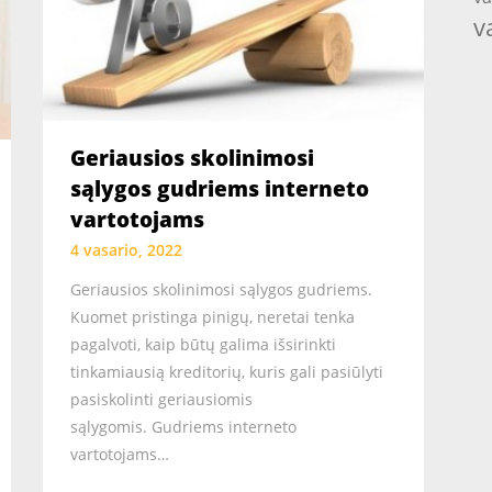
v
Geriausios skolinimosi
sąlygos gudriems interneto
vartotojams
4 vasario, 2022
Geriausios skolinimosi sąlygos gudriems.
Kuomet pristinga pinigų, neretai tenka
pagalvoti, kaip būtų galima išsirinkti
tinkamiausią kreditorių, kuris gali pasiūlyti
pasiskolinti geriausiomis
sąlygomis. Gudriems interneto
vartotojams…