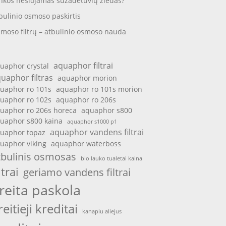
nkos nešiojamas sužadėtuvių žiedas?
bulinio osmoso paskirtis
moso filtrų – atbulinio osmoso nauda
aquaphor filtrai
uaphor crystal
uaphor filtras
aquaphor morion
uaphor ro 101s
aquaphor ro 101s morion
uaphor ro 102s
aquaphor ro 206s
uaphor ro 206s horeca
aquaphor s800
uaphor s800 kaina
aquaphor s1000 p1
aquaphor vandens filtrai
uaphor topaz
uaphor viking
aquaphor waterboss
tbulinis osmosas
bio lauko tualetai kaina
ltrai
geriamo vandens filtrai
reita paskola
reitieji kreditai
kanapiu aliejus