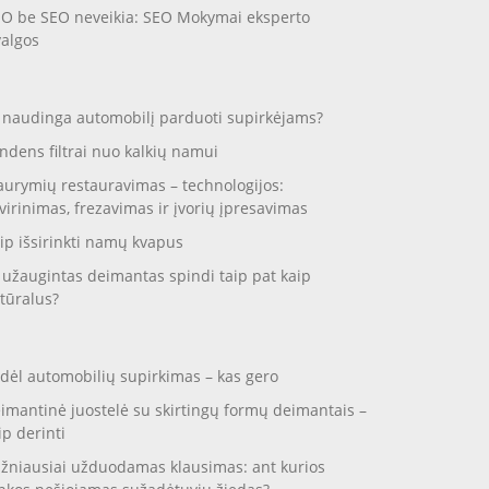
O be SEO neveikia: SEO Mokymai eksperto
valgos
 naudinga automobilį parduoti supirkėjams?
ndens filtrai nuo kalkių namui
aurymių restauravimas – technologijos:
virinimas, frezavimas ir įvorių įpresavimas
ip išsirinkti namų kvapus
 užaugintas deimantas spindi taip pat kaip
tūralus?
dėl automobilių supirkimas – kas gero
imantinė juostelė su skirtingų formų deimantais –
ip derinti
žniausiai užduodamas klausimas: ant kurios