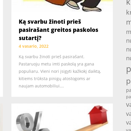
k
k
m
Ką svarbu žinoti prieš
pasirašant greitos paskolos
m
sutartį?
n
4 vasario, 2022
n
Ką svarbu žinoti prieš pasirašant.
n
Pastaruoju metu imti paskolą yra gana
p
populiaru. Vieni nori įsigyti kažkokį daiktą,
p
kitiems trūksta pinigų atostogoms ar
naujam automobiliui….
pa
pa
v
v
v
va