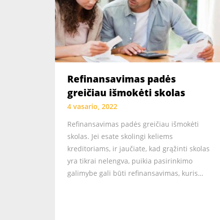
Refinansavimas padės
greičiau išmokėti skolas
4 vasario, 2022
Refinansavimas padės greičiau išmokėti
skolas. Jei esate skolingi keliems
kreditoriams, ir jaučiate, kad grąžinti skolas
yra tikrai nelengva, puikia pasirinkimo
galimybe gali būti refinansavimas, kuris…