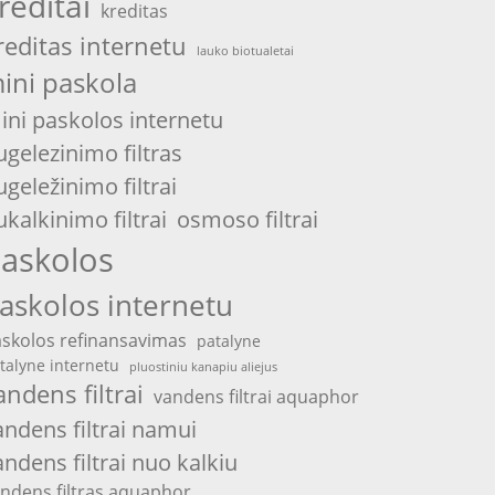
reditai
kreditas
reditas internetu
lauko biotualetai
ini paskola
ini paskolos internetu
ugelezinimo filtras
ugeležinimo filtrai
ukalkinimo filtrai
osmoso filtrai
askolos
askolos internetu
skolos refinansavimas
patalyne
talyne internetu
pluostiniu kanapiu aliejus
andens filtrai
vandens filtrai aquaphor
andens filtrai namui
andens filtrai nuo kalkiu
ndens filtras aquaphor