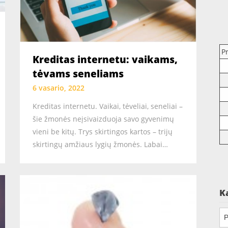
P
Kreditas internetu: vaikams,
tėvams seneliams
6 vasario, 2022
Kreditas internetu. Vaikai, tėveliai, seneliai –
šie žmonės neįsivaizduoja savo gyvenimų
vieni be kitų. Trys skirtingos kartos – trijų
skirtingų amžiaus lygių žmonės. Labai…
K
Ka