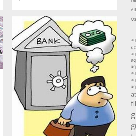
ra
At
Os
aq
aq
aq
aq
aq
aq
aq
aq
a
fi
g
g