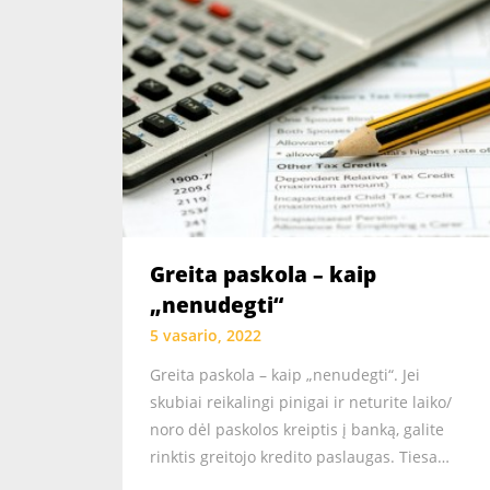
Greita paskola – kaip
„nenudegti“
5 vasario, 2022
Greita paskola – kaip „nenudegti“. Jei
skubiai reikalingi pinigai ir neturite laiko/
noro dėl paskolos kreiptis į banką, galite
rinktis greitojo kredito paslaugas. Tiesa…