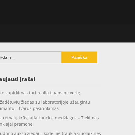
koti:
aujausi įrašai
to supirkimas turi realią finansinę vertę
žadėtuvių žiedas su laboratorijoje užaugintu
imantu – tvarus pasirinkimas
stremalų krūvį atlaikančios medžiagos – Tiekimas
nkiajai pramonei
udono aukso žiedai – kodėl jie traukia šiuolaikines