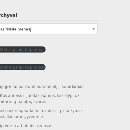
rchyvai
chyvai
O straipsniu talpinimas
O straipsniu talpinimas
ip greitai parduoti automobilį – supirkimas
ltos apnašos, juodas įspūdis: kas slypi už
nitarinių patalpų švaros
otraukos spauda ant drobės – pritaikymas
uolaikiniame gyvenime
ip veikia atbulinis osmosas