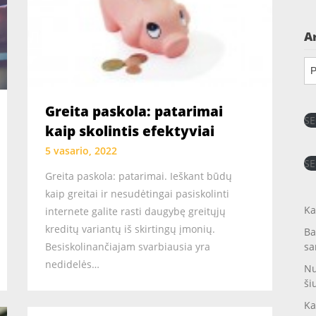
A
Ar
Greita paskola: patarimai
SE
kaip skolintis efektyviai
5 vasario, 2022
SE
Greita paskola: patarimai. Ieškant būdų
kaip greitai ir nesudėtingai pasiskolinti
Ka
internete galite rasti daugybę greitųjų
kreditų variantų iš skirtingų įmonių.
Ba
Besiskolinančiajam svarbiausia yra
sa
nedidelės…
Nu
ši
Ka