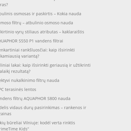
ras?
bulinis osmosas ir paskirtis – Kokia nauda
moso filtrų – atbulinio osmoso nauda
skirtinio vyrų stiliaus atributas – kaklaraištis
UAPHOR S550 P1 vandens filtrai
enkartiniai rankšluosčiai: kaip išsirinkti
nkamiausią variantą?
liniai lakai: kaip išsirinkti geriausią ir užtikrinti
galaikį rezultatą?
ektyvi nukalkinimo filtrų nauda
C terasinės lentos
ndens filtrų AQUAPHOR S800 nauda
delis vidaus durų pasirinkimas – rankenos ir
zainas
kių būreliai Vilniuje: kodėl verta rinktis
rimeTime Kids“