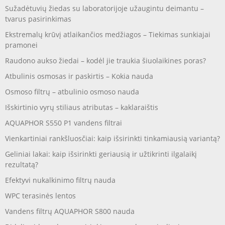
Sužadėtuvių žiedas su laboratorijoje užaugintu deimantu –
tvarus pasirinkimas
Ekstremalų krūvį atlaikančios medžiagos – Tiekimas sunkiajai
pramonei
Raudono aukso žiedai – kodėl jie traukia šiuolaikines poras?
Atbulinis osmosas ir paskirtis – Kokia nauda
Osmoso filtrų – atbulinio osmoso nauda
Išskirtinio vyrų stiliaus atributas – kaklaraištis
AQUAPHOR S550 P1 vandens filtrai
Vienkartiniai rankšluosčiai: kaip išsirinkti tinkamiausią variantą?
Geliniai lakai: kaip išsirinkti geriausią ir užtikrinti ilgalaikį
rezultatą?
Efektyvi nukalkinimo filtrų nauda
WPC terasinės lentos
Vandens filtrų AQUAPHOR S800 nauda