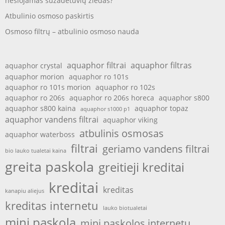
nešiojamas sužadėtuvių žiedas?
Atbulinio osmoso paskirtis
Osmoso filtrų – atbulinio osmoso nauda
aquaphor filtrai
aquaphor filtras
aquaphor crystal
aquaphor morion
aquaphor ro 101s
aquaphor ro 101s morion
aquaphor ro 102s
aquaphor ro 206s
aquaphor ro 206s horeca
aquaphor s800
aquaphor s800 kaina
aquaphor topaz
aquaphor s1000 p1
aquaphor vandens filtrai
aquaphor viking
atbulinis osmosas
aquaphor waterboss
filtrai
geriamo vandens filtrai
bio lauko tualetai kaina
greita paskola
greitieji kreditai
kreditai
kreditas
kanapiu aliejus
kreditas internetu
lauko biotualetai
mini paskola
mini paskolos internetu