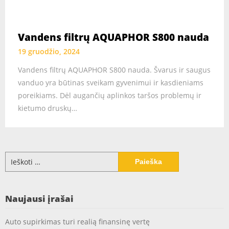
Vandens filtrų AQUAPHOR S800 nauda
19 gruodžio, 2024
Vandens filtrų AQUAPHOR S800 nauda. Švarus ir saugus
vanduo yra būtinas sveikam gyvenimui ir kasdieniams
poreikiams. Dėl augančių aplinkos taršos problemų ir
kietumo druskų…
Ieškoti:
Naujausi įrašai
Auto supirkimas turi realią finansinę vertę