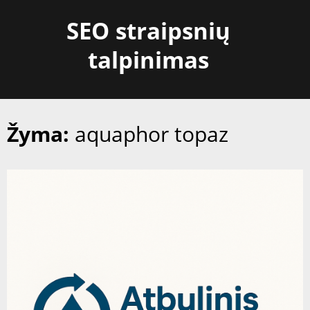
Skip
SEO straipsnių
to
content
talpinimas
Žyma:
aquaphor topaz