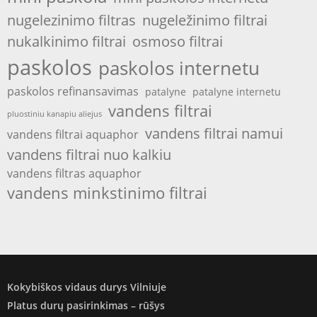
nugelezinimo filtras
nugeležinimo filtrai
nukalkinimo filtrai
osmoso filtrai
paskolos
paskolos internetu
paskolos refinansavimas
patalyne
patalyne internetu
vandens filtrai
pluostiniu kanapiu aliejus
vandens filtrai namui
vandens filtrai aquaphor
vandens filtrai nuo kalkiu
vandens filtras aquaphor
vandens minkstinimo filtrai
Kokybiškos vidaus durys Vilniuje
Platus durų pasirinkimas – rūšys