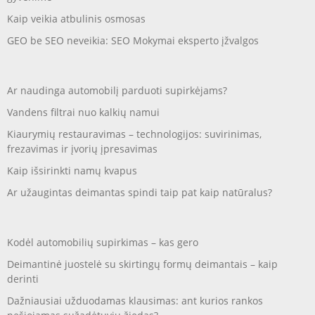
Kaip veikia atbulinis osmosas
GEO be SEO neveikia: SEO Mokymai eksperto įžvalgos
Ar naudinga automobilį parduoti supirkėjams?
Vandens filtrai nuo kalkių namui
Kiaurymių restauravimas – technologijos: suvirinimas,
frezavimas ir įvorių įpresavimas
Kaip išsirinkti namų kvapus
Ar užaugintas deimantas spindi taip pat kaip natūralus?
Kodėl automobilių supirkimas – kas gero
Deimantinė juostelė su skirtingų formų deimantais – kaip
derinti
Dažniausiai užduodamas klausimas: ant kurios rankos