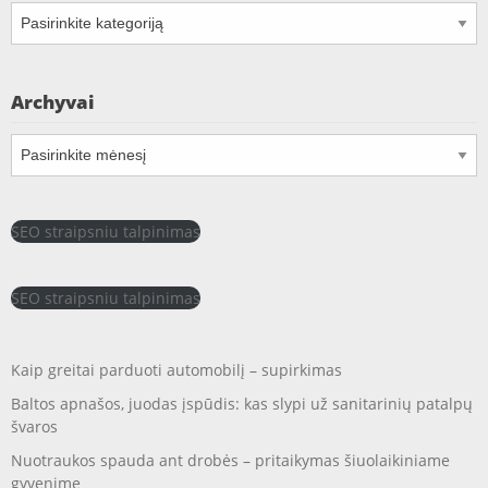
Kategorijos
Archyvai
Archyvai
SEO straipsniu talpinimas
SEO straipsniu talpinimas
Kaip greitai parduoti automobilį – supirkimas
Baltos apnašos, juodas įspūdis: kas slypi už sanitarinių patalpų
švaros
Nuotraukos spauda ant drobės – pritaikymas šiuolaikiniame
gyvenime