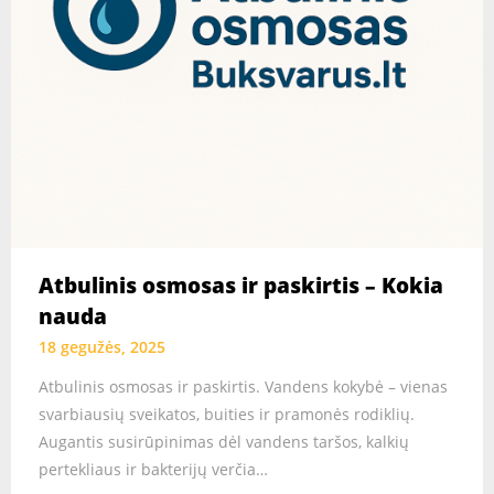
Atbulinis osmosas ir paskirtis – Kokia
nauda
18 gegužės, 2025
Atbulinis osmosas ir paskirtis. Vandens kokybė – vienas
svarbiausių sveikatos, buities ir pramonės rodiklių.
Augantis susirūpinimas dėl vandens taršos, kalkių
pertekliaus ir bakterijų verčia…