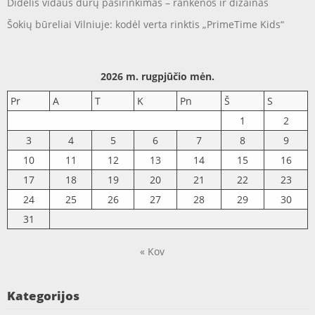
Didelis vidaus durų pasirinkimas – rankenos ir dizainas
Šokių būreliai Vilniuje: kodėl verta rinktis „PrimeTime Kids“
2026 m. rugpjūčio mėn.
Pr
A
T
K
Pn
Š
S
1
2
3
4
5
6
7
8
9
10
11
12
13
14
15
16
17
18
19
20
21
22
23
24
25
26
27
28
29
30
31
« Kov
Kategorijos