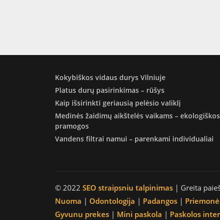
Kokybiškos vidaus durys Vilniuje
Platus durų pasirinkimas – rūšys
Kaip išsirinkti geriausią pelėsio valiklį
Medinės žaidimų aikštelės vaikams – ekologiškos
pramogos
Vandens filtrai namui – parenkami individualiai
© 2022
SEO straipsniu talpinimas
| Greita paie
Nuoma
|
Odontologija
|
Padangos
|
Priemonė
Gyvunu prekes
|
Mini paskola
|
Paskolos inte