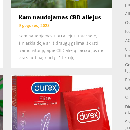
po
At
Kam naudojamas CBD aliejus
Os
9 gegužės, 2023
Iš
Kam naudojamas CBD aliejus. Internete,
AQ
žiniasklaidoje ar iš draugų galima iškirsti
Vi
įvairių istorijų apie CBD aliejų, tačiau jos ne
ti
visos turi pagrindą. Iš tikrųjų…
Ge
il
Ef
WP
Va
Di
di
Šo
„P