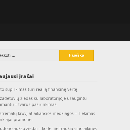
koti:
aujausi įrašai
to supirkimas turi realią finansinę vertę
žadėtuvių žiedas su laboratorijoje užaugintu
imantu – tvarus pasirinkimas
stremalų krūvį atlaikančios medžiagos – Tiekimas
nkiajai pramonei
udono aukso žiedai – kodėl jie traukia šiuolaikines