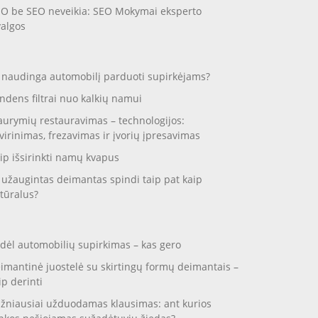
O be SEO neveikia: SEO Mokymai eksperto
valgos
 naudinga automobilį parduoti supirkėjams?
ndens filtrai nuo kalkių namui
aurymių restauravimas – technologijos:
virinimas, frezavimas ir įvorių įpresavimas
ip išsirinkti namų kvapus
 užaugintas deimantas spindi taip pat kaip
tūralus?
dėl automobilių supirkimas – kas gero
imantinė juostelė su skirtingų formų deimantais –
ip derinti
žniausiai užduodamas klausimas: ant kurios