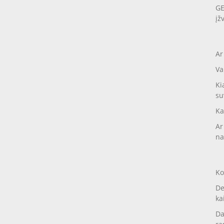
GE
įž
Ar
Va
Ki
su
Ka
Ar
na
Ko
De
ka
Da