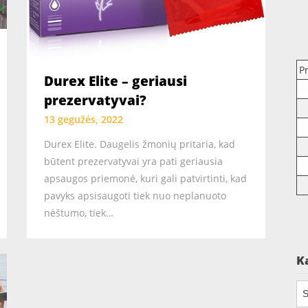
P
Durex Elite – geriausi
prezervatyvai?
13 gegužės, 2022
Durex Elite. Daugelis žmonių pritaria, kad
būtent prezervatyvai yra pati geriausia
apsaugos priemonė, kuri gali patvirtinti, kad
pavyks apsisaugoti tiek nuo neplanuoto
nėštumo, tiek…
K
Ka