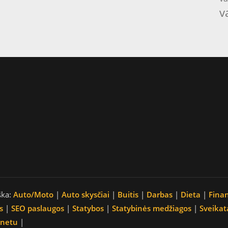
v
ška:
Auto/Moto
|
Auto skysčiai
|
Buitis
|
Darbas
|
Dieta
|
Fina
s
|
SEO paslaugos
|
Statybos
|
Statybinės medžiagos
|
Sveikat
rnetu
|