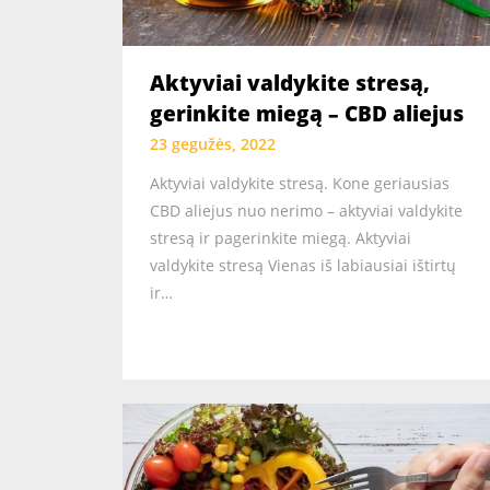
Aktyviai valdykite stresą,
gerinkite miegą – CBD aliejus
23 gegužės, 2022
Aktyviai valdykite stresą. Kone geriausias
CBD aliejus nuo nerimo – aktyviai valdykite
stresą ir pagerinkite miegą. Aktyviai
valdykite stresą Vienas iš labiausiai ištirtų
ir…