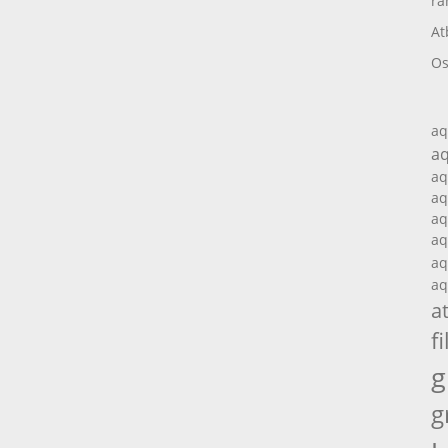
ra
At
Os
aq
aq
aq
aq
aq
aq
aq
aq
a
fi
g
g