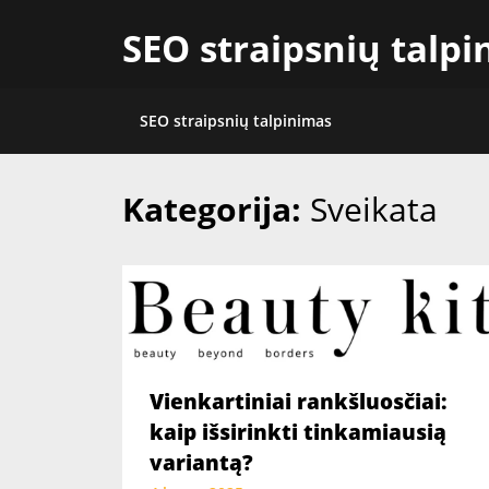
Skip
SEO straipsnių talp
to
content
SEO straipsnių talpinimas
Kategorija:
Sveikata
Vienkartiniai rankšluosčiai:
kaip išsirinkti tinkamiausią
variantą?