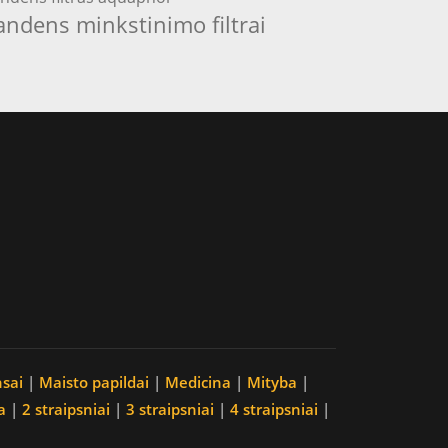
andens minkstinimo filtrai
nsai
|
Maisto papildai
|
Medicina
|
Mityba
|
a
|
2 straipsniai
|
3 straipsniai
|
4 straipsniai
|