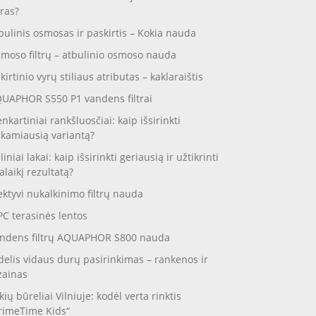
ras?
bulinis osmosas ir paskirtis – Kokia nauda
moso filtrų – atbulinio osmoso nauda
skirtinio vyrų stiliaus atributas – kaklaraištis
UAPHOR S550 P1 vandens filtrai
enkartiniai rankšluosčiai: kaip išsirinkti
nkamiausią variantą?
liniai lakai: kaip išsirinkti geriausią ir užtikrinti
galaikį rezultatą?
ektyvi nukalkinimo filtrų nauda
C terasinės lentos
ndens filtrų AQUAPHOR S800 nauda
delis vidaus durų pasirinkimas – rankenos ir
zainas
kių būreliai Vilniuje: kodėl verta rinktis
rimeTime Kids“