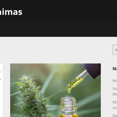
inimas
Ieš
N
Au
Su
de
Ek
su
Ra