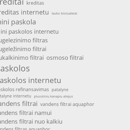
reditai
kreditas
reditas internetu
lauko biotualetai
ini paskola
ini paskolos internetu
ugelezinimo filtras
ugeležinimo filtrai
ukalkinimo filtrai
osmoso filtrai
askolos
askolos internetu
skolos refinansavimas
patalyne
talyne internetu
pluostiniu kanapiu aliejus
andens filtrai
vandens filtrai aquaphor
andens filtrai namui
andens filtrai nuo kalkiu
ndens filtras aquaphor