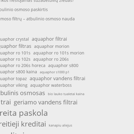
nkos nešiojamas sužadėtuvių žiedas?
bulinio osmoso paskirtis
moso filtrų – atbulinio osmoso nauda
aquaphor filtrai
uaphor crystal
uaphor filtras
aquaphor morion
uaphor ro 101s
aquaphor ro 101s morion
uaphor ro 102s
aquaphor ro 206s
uaphor ro 206s horeca
aquaphor s800
uaphor s800 kaina
aquaphor s1000 p1
aquaphor vandens filtrai
uaphor topaz
uaphor viking
aquaphor waterboss
tbulinis osmosas
bio lauko tualetai kaina
ltrai
geriamo vandens filtrai
reita paskola
reitieji kreditai
kanapiu aliejus