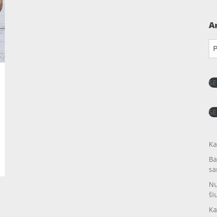
A
Ar
SE
SE
Ka
Ba
sa
Nu
ši
Ka