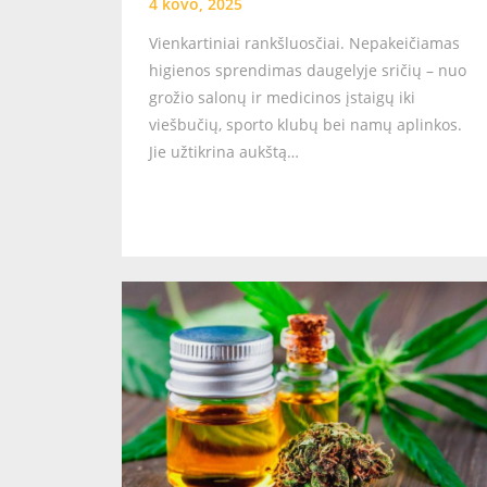
4 kovo, 2025
Vienkartiniai rankšluosčiai. Nepakeičiamas
higienos sprendimas daugelyje sričių – nuo
grožio salonų ir medicinos įstaigų iki
viešbučių, sporto klubų bei namų aplinkos.
Jie užtikrina aukštą…