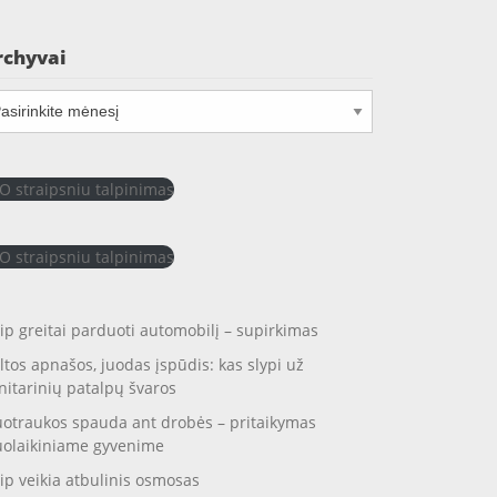
rchyvai
chyvai
O straipsniu talpinimas
O straipsniu talpinimas
ip greitai parduoti automobilį – supirkimas
ltos apnašos, juodas įspūdis: kas slypi už
nitarinių patalpų švaros
otraukos spauda ant drobės – pritaikymas
uolaikiniame gyvenime
ip veikia atbulinis osmosas