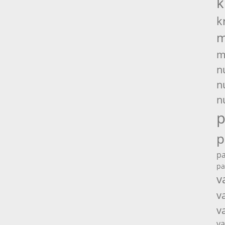
k
k
m
m
n
n
n
p
p
pa
pa
v
v
v
va