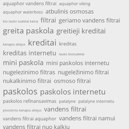
aquaphor vandens filtrai
aquaphor viking
atbulinis osmosas
aquaphor waterboss
filtrai
geriamo vandens filtrai
bio lauko tualetai kaina
greita paskola
greitieji kreditai
kreditai
kreditas
kanapiu aliejus
kreditas internetu
lauko biotualetai
mini paskola
mini paskolos internetu
nugelezinimo filtras
nugeležinimo filtrai
nukalkinimo filtrai
osmoso filtrai
paskolos
paskolos internetu
paskolos refinansavimas
patalyne
patalyne internetu
vandens filtrai
pluostiniu kanapiu aliejus
vandens filtrai namui
vandens filtrai aquaphor
vandens filtrai nuo kalkiu