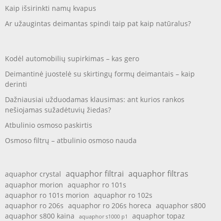
Kaip išsirinkti namų kvapus
Ar užaugintas deimantas spindi taip pat kaip natūralus?
Kodėl automobilių supirkimas – kas gero
Deimantinė juostelė su skirtingų formų deimantais – kaip
derinti
Dažniausiai užduodamas klausimas: ant kurios rankos
nešiojamas sužadėtuvių žiedas?
Atbulinio osmoso paskirtis
Osmoso filtrų – atbulinio osmoso nauda
aquaphor filtrai
aquaphor filtras
aquaphor crystal
aquaphor morion
aquaphor ro 101s
aquaphor ro 101s morion
aquaphor ro 102s
aquaphor ro 206s
aquaphor ro 206s horeca
aquaphor s800
aquaphor s800 kaina
aquaphor topaz
aquaphor s1000 p1