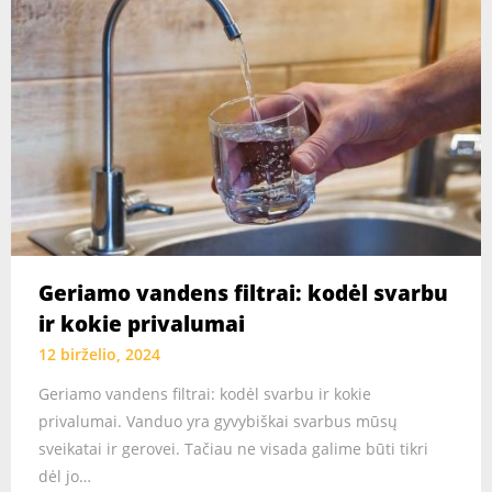
Geriamo vandens filtrai: kodėl svarbu
ir kokie privalumai
12 birželio, 2024
Geriamo vandens filtrai: kodėl svarbu ir kokie
privalumai. Vanduo yra gyvybiškai svarbus mūsų
sveikatai ir gerovei. Tačiau ne visada galime būti tikri
dėl jo…