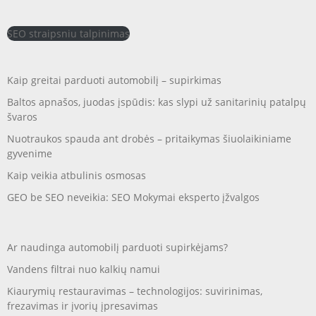
SEO straipsniu talpinimas
Kaip greitai parduoti automobilį – supirkimas
Baltos apnašos, juodas įspūdis: kas slypi už sanitarinių patalpų
švaros
Nuotraukos spauda ant drobės – pritaikymas šiuolaikiniame
gyvenime
Kaip veikia atbulinis osmosas
GEO be SEO neveikia: SEO Mokymai eksperto įžvalgos
Ar naudinga automobilį parduoti supirkėjams?
Vandens filtrai nuo kalkių namui
Kiaurymių restauravimas – technologijos: suvirinimas,
frezavimas ir įvorių įpresavimas