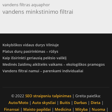
vandens filtras aquaphor
vandens minkstinimo filtrai
Kokybiškos vidaus durys Vilniuje
Platus durų pasirinkimas – rūšys
Kaip išsirinkti geriausią pelėsio valiklį
Medinės žaidimų aikštelės vaikams – ekologiškos pramogos
Vandens filtrai namui – parenkami individualiai
© 2022
SEO straipsniu talpinimas
| Greita paieška:
Auto/Moto
|
Auto skysčiai
|
Buitis
|
Darbas
|
Dieta
|
Finansai
|
Maisto papildai
|
Medicina
|
Mityba
|
Nuoma
|