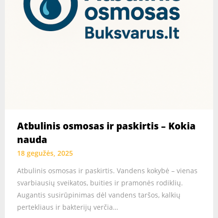
Atbulinis osmosas ir paskirtis – Kokia
nauda
18 gegužės, 2025
Atbulinis osmosas ir paskirtis. Vandens kokybė – vienas
svarbiausių sveikatos, buities ir pramonės rodiklių.
Augantis susirūpinimas dėl vandens taršos, kalkių
pertekliaus ir bakterijų verčia…