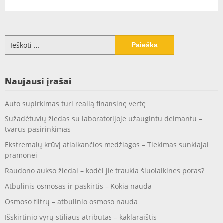
Ieškoti:
Naujausi įrašai
Auto supirkimas turi realią finansinę vertę
Sužadėtuvių žiedas su laboratorijoje užaugintu deimantu –
tvarus pasirinkimas
Ekstremalų krūvį atlaikančios medžiagos – Tiekimas sunkiajai
pramonei
Raudono aukso žiedai – kodėl jie traukia šiuolaikines poras?
Atbulinis osmosas ir paskirtis – Kokia nauda
Osmoso filtrų – atbulinio osmoso nauda
Išskirtinio vyrų stiliaus atributas – kaklaraištis