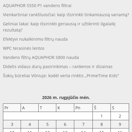
AQUAPHOR S550 P1 vandens filtrai
Vienkartiniai rankšluosčiai: kaip išsirinkti tinkamiausią variantą?
Geliniai lakai: kaip išsirinkti geriausią ir užtikrinti ilgalaikį
rezultatą?
Efektyvi nukalkinimo filtrų nauda
WPC terasinės lentos
Vandens filtrų AQUAPHOR S800 nauda
Didelis vidaus durų pasirinkimas – rankenos ir dizainas
Šokių būreliai Vilniuje: kodėl verta rinktis „PrimeTime Kids“
2026 m. rugpjūčio mėn.
Pr
A
T
K
Pn
Š
S
1
2
3
4
5
6
7
8
9