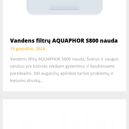
Vandens filtrų AQUAPHOR S800 nauda
19 gruodžio, 2024
Vandens filtrų AQUAPHOR S800 nauda. Švarus ir saugus
vanduo yra būtinas sveikam gyvenimui ir kasdieniams
poreikiams. Dėl augančių aplinkos taršos problemų ir
kietumo druskų…