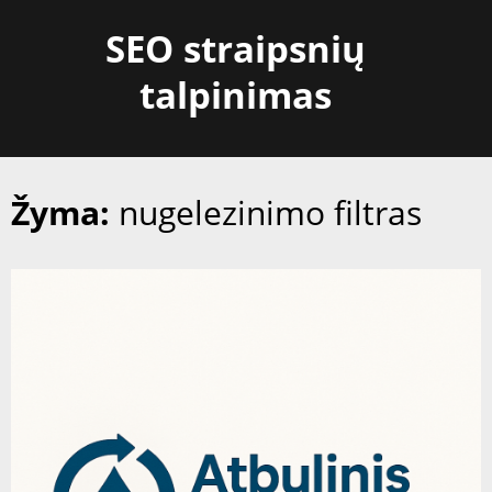
Skip
SEO straipsnių
to
content
talpinimas
Žyma:
nugelezinimo filtras