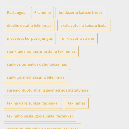
Paslaugos
Pramonė
buldozeriu kaisciu lizdai
dideliu detaliu tekinimas
ekskavatoriu kaisciu lizdai
medvezes korpuso jungtis
mikroveziu streles
siunkiuju mechnaizmu daliu tekinimas
sunkios technikos daliu tekinimas
sunkiuju mechanizmu tekinimas
suremontuotu streliu geometrijos atstatymas
tekina dalis sunkiai technikai
tekinimas
tekinimo paslaugos sunkiai technikai
varomuju tiltu dalys asys stebules lizdai