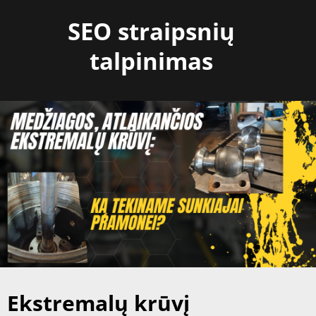
Skip
SEO straipsnių
to
content
talpinimas
Ekstremalų krūvį