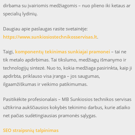
dirbama su įvairiomis medžiagomis – nuo plieno iki ketaus ar
specialių lydinių.
Daugiau apie paslaugas rasite svetainėje:
https://www.sunkiosiostechnikosservisas.lt
.
Taigi,
komponentų tekinimas sunkiajai pramonei
– tai ne
tik metalo apdirbimas. Tai tikslumo, medžiagų išmanymo ir
technologijų sintezė. Nuo to, kokia medžiaga pasirinkta, kaip ji
apdirbta, priklauso visa įranga – jos saugumas,
ilgaamžiškumas ir veikimo patikimumas.
Pasitikėkite profesionalais – MB Sunkiosios technikos servisas
užtikrina aukščiausios kokybės tekinimo darbus, kurie atlaiko
net pačias sudėtingiausias pramonės sąlygas.
SEO straipsnių talpinimas