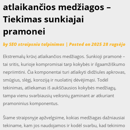
atlaikančios medžiagos –
Tiekimas sunkiajai
pramonei
by
SEO straipsniu talpinimas
|
Posted on
2025 28 rugsėjo
Ekstremalų krūvį atlaikančios medžiagos. Sunkioji pramonė –
tai sritis, kurioje kompromisai tarp kokybės ir ilgaamžiškumo
nepriimtini. Čia komponentai turi atlaikyti didžiules apkrovas,
smūgius, slėgį, koroziją ir nuolatinį dėvėjimąsi. Todėl
tekinimas, atliekamas iš aukščiausios kokybės medžiagų,
tampa vienu svarbiausių veiksnių gaminant ar atkuriant
pramoninius komponentus.
Šiame straipsnyje apžvelgsime, kokias medžiagas dažniausiai
tekiname, kam jos naudojamos ir kodėl svarbu, kad tekinimo