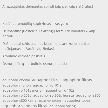
Ar užaugintas deimantas spindi taip pat kaip natūralus?
Kodėl automobilių supirkimas – kas gero
Deimantinė juostelė su skirtingų formų deimantais – kaip
derinti
Dažniausiai užduodamas klausimas: ant kurios rankos
nešiojamas sužadėtuvių žiedas?
Atbulinio osmoso paskirtis
Osmoso filtrų – atbulinio osmoso nauda
aquaphor filtrai
aquaphor filtras
aquaphor crystal
aquaphor morion
aquaphor ro 101s
aquaphor ro 101s morion
aquaphor ro 102s
aquaphor ro 206s
aquaphor ro 206s horeca
aquaphor s800
aquaphor s800 kaina
aquaphor topaz
aquaphor s1000 p1
aquaphor vandens filtrai
aquaphor viking