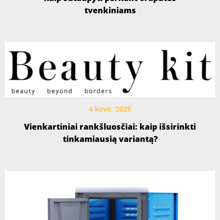
tvenkiniams
4 kovo, 2025
Vienkartiniai rankšluosčiai: kaip išsirinkti
tinkamiausią variantą?