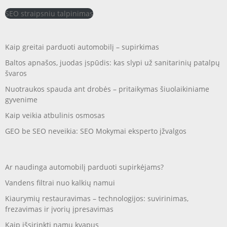
SEO straipsniu talpinimas
Kaip greitai parduoti automobilį – supirkimas
Baltos apnašos, juodas įspūdis: kas slypi už sanitarinių patalpų
švaros
Nuotraukos spauda ant drobės – pritaikymas šiuolaikiniame
gyvenime
Kaip veikia atbulinis osmosas
GEO be SEO neveikia: SEO Mokymai eksperto įžvalgos
Ar naudinga automobilį parduoti supirkėjams?
Vandens filtrai nuo kalkių namui
Kiaurymių restauravimas – technologijos: suvirinimas,
frezavimas ir įvorių įpresavimas
Kaip išsirinkti namų kvapus