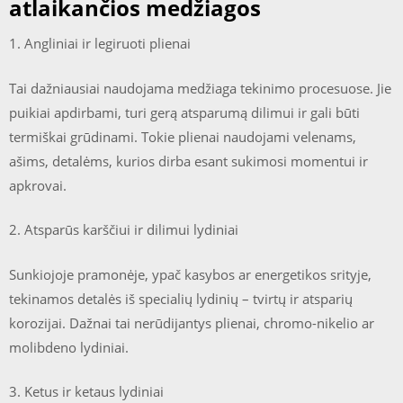
atlaikančios medžiagos
1. Angliniai ir legiruoti plienai
Tai dažniausiai naudojama medžiaga tekinimo procesuose. Jie
puikiai apdirbami, turi gerą atsparumą dilimui ir gali būti
termiškai grūdinami. Tokie plienai naudojami velenams,
ašims, detalėms, kurios dirba esant sukimosi momentui ir
apkrovai.
2. Atsparūs karščiui ir dilimui lydiniai
Sunkiojoje pramonėje, ypač kasybos ar energetikos srityje,
tekinamos detalės iš specialių lydinių – tvirtų ir atsparių
korozijai. Dažnai tai nerūdijantys plienai, chromo-nikelio ar
molibdeno lydiniai.
3. Ketus ir ketaus lydiniai