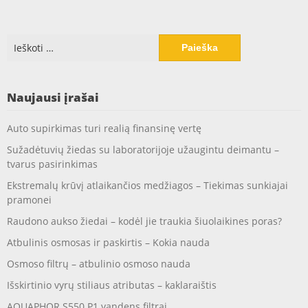
Ieškoti:
Naujausi įrašai
Auto supirkimas turi realią finansinę vertę
Sužadėtuvių žiedas su laboratorijoje užaugintu deimantu –
tvarus pasirinkimas
Ekstremalų krūvį atlaikančios medžiagos – Tiekimas sunkiajai
pramonei
Raudono aukso žiedai – kodėl jie traukia šiuolaikines poras?
Atbulinis osmosas ir paskirtis – Kokia nauda
Osmoso filtrų – atbulinio osmoso nauda
Išskirtinio vyrų stiliaus atributas – kaklaraištis
AQUAPHOR S550 P1 vandens filtrai