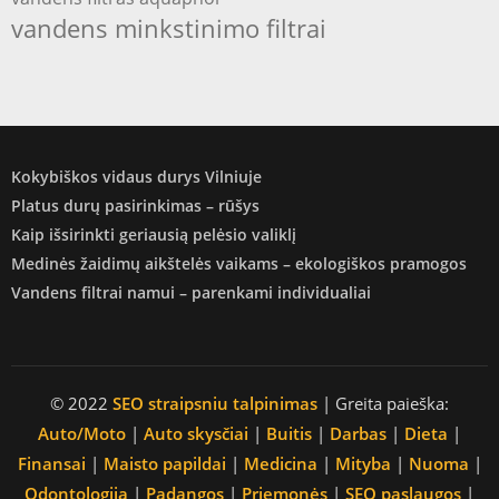
vandens minkstinimo filtrai
Kokybiškos vidaus durys Vilniuje
Platus durų pasirinkimas – rūšys
Kaip išsirinkti geriausią pelėsio valiklį
Medinės žaidimų aikštelės vaikams – ekologiškos pramogos
Vandens filtrai namui – parenkami individualiai
© 2022
SEO straipsniu talpinimas
| Greita paieška:
Auto/Moto
|
Auto skysčiai
|
Buitis
|
Darbas
|
Dieta
|
Finansai
|
Maisto papildai
|
Medicina
|
Mityba
|
Nuoma
|
Odontologija
|
Padangos
|
Priemonės
|
SEO paslaugos
|