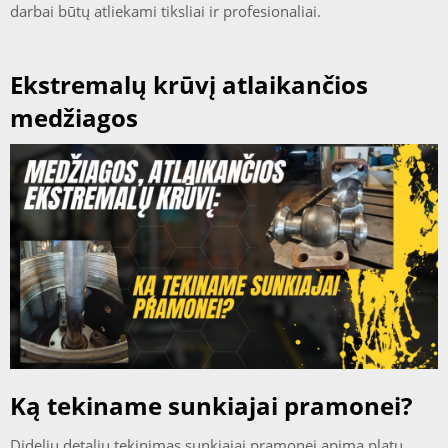
darbai būtų atliekami tiksliai ir profesionaliai.
Ekstremalų krūvį atlaikančios
medžiagos
Ką tekiname sunkiajai pramonei?
Didelių detalių tekinimas sunkiajai pramonei apima platų