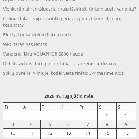
Vienkartiniai rankšluosčiai: kaip išsirinkti tinkamiausią variantą?
Geliniai lakai: kaip išsirinkti geriausią ir užtikrinti ilgalaikį
rezultatą?
Efektyvi nukalkinimo filtrų nauda
WPC terasinės lentos
Vandens filtrų AQUAPHOR S800 nauda
Didelis vidaus durų pasirinkimas – rankenos ir dizainas
Šokių būreliai Vilniuje: kodėl verta rinktis „PrimeTime Kids“
2026 m. rugpjūčio mėn.
Pr
A
T
K
Pn
Š
S
1
2
3
4
5
6
7
8
9
10
11
12
13
14
15
16