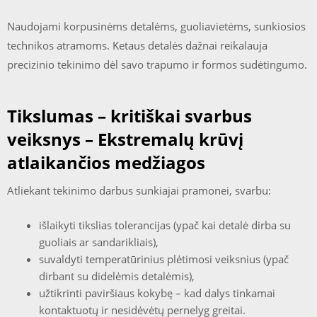
Naudojami korpusinėms detalėms, guoliavietėms, sunkiosios
technikos atramoms. Ketaus detalės dažnai reikalauja
precizinio tekinimo dėl savo trapumo ir formos sudėtingumo.
Tikslumas – kritiškai svarbus
veiksnys – Ekstremalų krūvį
atlaikančios medžiagos
Atliekant tekinimo darbus sunkiajai pramonei, svarbu:
išlaikyti tikslias tolerancijas (ypač kai detalė dirba su
guoliais ar sandarikliais),
suvaldyti temperatūrinius plėtimosi veiksnius (ypač
dirbant su didelėmis detalėmis),
užtikrinti paviršiaus kokybę – kad dalys tinkamai
kontaktuotų ir nesidėvėtų pernelyg greitai.