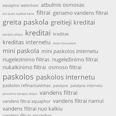
atbulinis osmosas
aquaphor waterboss
filtrai
geriamo vandens filtrai
bio lauko tualetai kaina
greita paskola
greitieji kreditai
kreditai
kreditas
kanapiu aliejus
kreditas internetu
lauko biotualetai
mini paskola
mini paskolos internetu
nugelezinimo filtras
nugeležinimo filtrai
nukalkinimo filtrai
osmoso filtrai
paskolos
paskolos internetu
paskolos refinansavimas
patalyne
patalyne internetu
vandens filtrai
pluostiniu kanapiu aliejus
vandens filtrai namui
vandens filtrai aquaphor
vandens filtrai nuo kalkiu
vandens filtras aquaphor