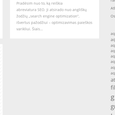
ra
Pradėsim nuo to, ką reiškia
At
abreviatura SEO. Ji atsirado nuo angliškų
žodžių „search engine optimization“,
Os
išvertus pažodžiui – optimizavimas paieškos
varikliui. Šiais…
aq
aq
aq
aq
aq
aq
aq
aq
a
fi
g
g