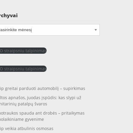
rchyvai
chyvai
O straipsniu talpinimas
O straipsniu talpinimas
ip greitai parduoti automobilį – supirkimas
ltos apnašos, juodas įspūdis: kas slypi už
nitarinių patalpų švaros
otraukos spauda ant drobės – pritaikymas
uolaikiniame gyvenime
ip veikia atbulinis osmosas