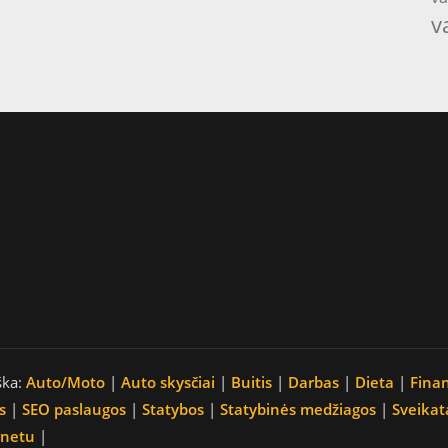
v
ška:
Auto/Moto
|
Auto skysčiai
|
Buitis
|
Darbas
|
Dieta
|
Fina
s
|
SEO paslaugos
|
Statybos
|
Statybinės medžiagos
|
Sveikat
rnetu
|