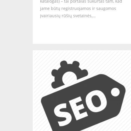
katalogas) – tai portalas sukurtas tam, kad
jame būtų registruojamos ir saugomos
įvairiausių rūšių svetainės,…