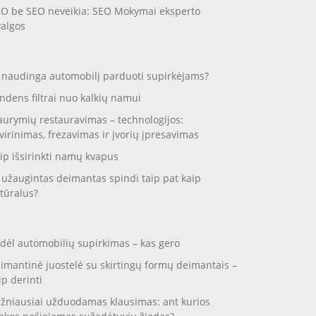
O be SEO neveikia: SEO Mokymai eksperto
valgos
 naudinga automobilį parduoti supirkėjams?
ndens filtrai nuo kalkių namui
aurymių restauravimas – technologijos:
virinimas, frezavimas ir įvorių įpresavimas
ip išsirinkti namų kvapus
 užaugintas deimantas spindi taip pat kaip
tūralus?
dėl automobilių supirkimas – kas gero
imantinė juostelė su skirtingų formų deimantais –
ip derinti
žniausiai užduodamas klausimas: ant kurios