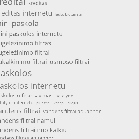
reditai
kreditas
reditas internetu
lauko biotualetai
ini paskola
ini paskolos internetu
ugelezinimo filtras
ugeležinimo filtrai
ukalkinimo filtrai
osmoso filtrai
askolos
askolos internetu
skolos refinansavimas
patalyne
talyne internetu
pluostiniu kanapiu aliejus
andens filtrai
vandens filtrai aquaphor
andens filtrai namui
andens filtrai nuo kalkiu
ndens filtras aquaphor