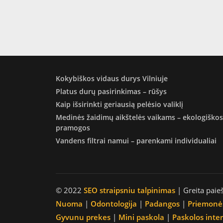
Kokybiškos vidaus durys Vilniuje
Platus durų pasirinkimas – rūšys
Kaip išsirinkti geriausią pelėsio valiklį
Medinės žaidimų aikštelės vaikams – ekologiškos
pramogos
Vandens filtrai namui – parenkami individualiai
© 2022
SEO straipsniu talpinimas
| Greita paie
Nuoma
|
Odontologija
|
Padangos
|
Priemonė
Gyvunu prekes
|
Mini paskola
|
Paskolos inte