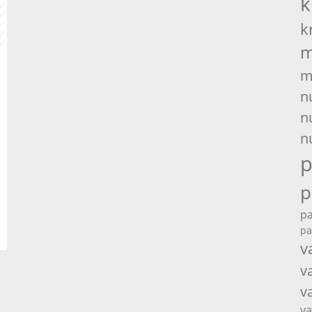
k
k
m
m
n
n
n
p
p
pa
pa
v
v
v
va