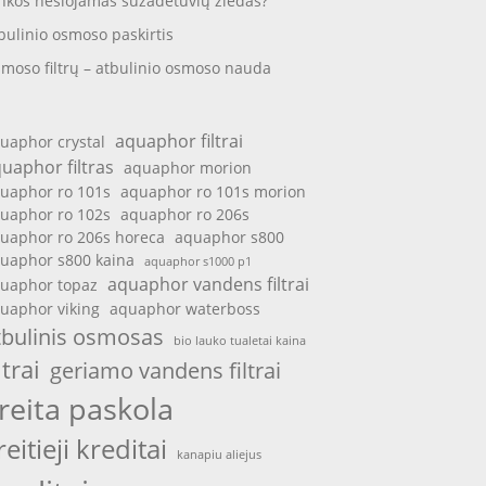
nkos nešiojamas sužadėtuvių žiedas?
bulinio osmoso paskirtis
moso filtrų – atbulinio osmoso nauda
aquaphor filtrai
uaphor crystal
uaphor filtras
aquaphor morion
uaphor ro 101s
aquaphor ro 101s morion
uaphor ro 102s
aquaphor ro 206s
uaphor ro 206s horeca
aquaphor s800
uaphor s800 kaina
aquaphor s1000 p1
aquaphor vandens filtrai
uaphor topaz
uaphor viking
aquaphor waterboss
tbulinis osmosas
bio lauko tualetai kaina
ltrai
geriamo vandens filtrai
reita paskola
reitieji kreditai
kanapiu aliejus