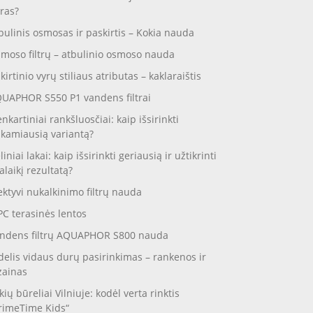
ras?
bulinis osmosas ir paskirtis – Kokia nauda
moso filtrų – atbulinio osmoso nauda
skirtinio vyrų stiliaus atributas – kaklaraištis
UAPHOR S550 P1 vandens filtrai
enkartiniai rankšluosčiai: kaip išsirinkti
nkamiausią variantą?
liniai lakai: kaip išsirinkti geriausią ir užtikrinti
galaikį rezultatą?
ektyvi nukalkinimo filtrų nauda
C terasinės lentos
ndens filtrų AQUAPHOR S800 nauda
delis vidaus durų pasirinkimas – rankenos ir
zainas
kių būreliai Vilniuje: kodėl verta rinktis
rimeTime Kids“