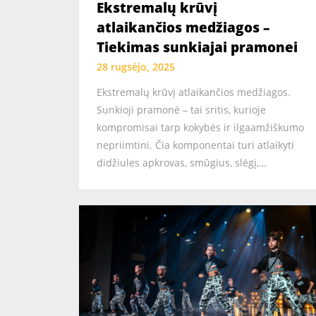
Ekstremalų krūvį
atlaikančios medžiagos –
Tiekimas sunkiajai pramonei
28 rugsėjo, 2025
Ekstremalų krūvį atlaikančios medžiagos.
Sunkioji pramonė – tai sritis, kurioje
kompromisai tarp kokybės ir ilgaamžiškumo
nepriimtini. Čia komponentai turi atlaikyti
didžiules apkrovas, smūgius, slėgį,…