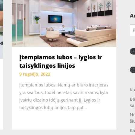
A
Ar
SE
Įtempiamos lubos – lygios ir
taisyklingos linijos
SE
9 rugsėjo, 2022
Įtempiamos lubos. Namų ar biuro interjeras
Ka
yra svarbus, todėl neretai, savininkams, kyla
Ba
įvairių dizaino idėjų gerinant jį. Lygios ir
sa
taisyklingos lubų linijos taip pat…
Nu
ši
Ka