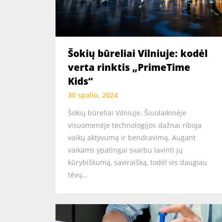
Šokių būreliai Vilniuje: kodėl
verta rinktis „PrimeTime
Kids“
30 spalio, 2024
Šokių būreliai Vilniuje. Šiuolaikinėje
visuomenėje technologijos dažnai riboja
vaikų aktyvumą ir bendravimą. Augant
vaikams ypatingai svarbu lavinti jų
kūrybiškumą, saviraišką, todėl vis daugiau
tėvų…