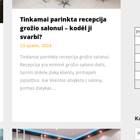
Tinkamai parinkta recepcija
grožio salonui – kodėl ji
P
svarbi?
23 spalio, 2024
Tinkamai parinkta recepcija grožio salonui.
Recepcija yra esminė grožio salono dalis,
turinti didelę įtaką klientų pirmajam
įspūdžiui. Kai klientas atvyksta į saloną,
pirmas dalykas,…
K
Ka