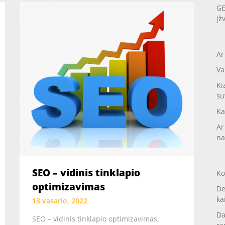
GE
įž
Ar
Va
Ki
su
Ka
Ar
na
SEO – vidinis tinklapio
Ko
optimizavimas
De
ka
13 vasario, 2022
Da
SEO – vidinis tinklapio optimizavimas.