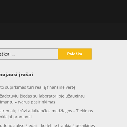
koti:
aujausi įrašai
to supirkimas turi realią finansinę vertę
žadėtuvių žiedas su laboratorijoje užaugintu
imantu – tvarus pasirinkimas
stremalų krūvį atlaikančios medžiagos – Tiekimas
nkiajai pramonei
udono aukso žiedai – kodėl jie traukia šiuolaikines