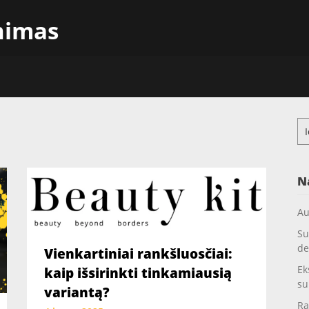
inimas
Ieš
N
Au
Su
de
Vienkartiniai rankšluosčiai:
Ek
kaip išsirinkti tinkamiausią
su
variantą?
Ra