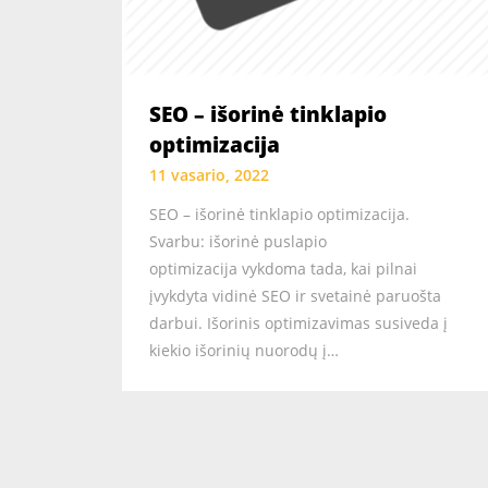
SEO – išorinė tinklapio
optimizacija
11 vasario, 2022
SEO – išorinė tinklapio optimizacija.
Svarbu: išorinė puslapio
optimizacija vykdoma tada, kai pilnai
įvykdyta vidinė SEO ir svetainė paruošta
darbui. Išorinis optimizavimas susiveda į
kiekio išorinių nuorodų į…