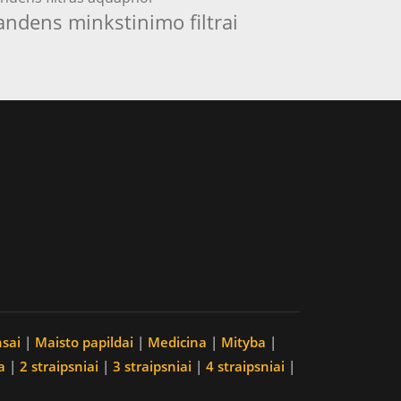
andens minkstinimo filtrai
nsai
|
Maisto papildai
|
Medicina
|
Mityba
|
a
|
2 straipsniai
|
3 straipsniai
|
4 straipsniai
|