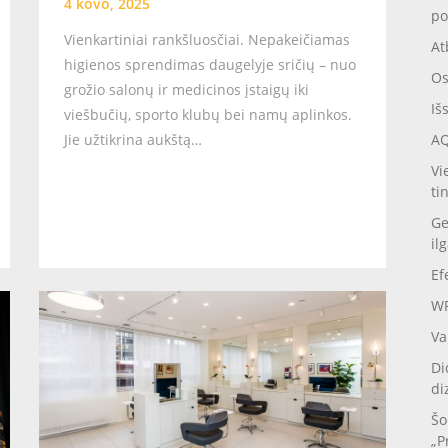
4 kovo, 2025
po
Vienkartiniai rankšluosčiai. Nepakeičiamas
At
higienos sprendimas daugelyje sričių – nuo
Os
grožio salonų ir medicinos įstaigų iki
Iš
viešbučių, sporto klubų bei namų aplinkos.
Jie užtikrina aukštą…
AQ
Vi
ti
Ge
il
Ef
WP
Va
Di
di
Šo
„P