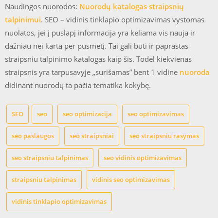
Naudingos nuorodos:
Nuorodų katalogas straipsnių
talpinimui
. SEO – vidinis tinklapio optimizavimas vystomas
nuolatos, jei į puslapį informacija yra keliama vis nauja ir
dažniau nei kartą per pusmetį. Tai gali būti ir paprastas
straipsniu talpinimo katalogas kaip šis. Todėl kiekvienas
straipsnis yra tarpusavyje „surišamas” bent 1 vidine
nuoroda
didinant nuorodų ta pačia tematika kokybę.
SEO
seo
seo optimizacija
seo optimizavimas
seo paslaugos
seo straipsniai
seo straipsniu rasymas
seo straipsniu talpinimas
seo vidinis optimizavimas
straipsniu talpinimas
vidinis seo optimizavimas
vidinis tinklapio optimizavimas