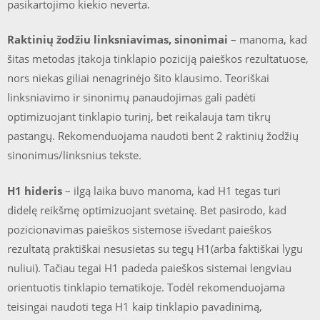
pasikartojimo kiekio neverta.
Raktinių žodžiu linksniavimas, sinonimai
– manoma, kad
šitas metodas įtakoja tinklapio poziciją paieškos rezultatuose,
nors niekas giliai nenagrinėjo šito klausimo. Teoriškai
linksniavimo ir sinonimų panaudojimas gali padėti
optimizuojant tinklapio turinį, bet reikalauja tam tikrų
pastangų. Rekomenduojama naudoti bent 2 raktinių žodžių
sinonimus/linksnius tekste.
H1 hideris
– ilgą laika buvo manoma, kad H1 tegas turi
didelę reikšmę optimizuojant svetainę. Bet pasirodo, kad
pozicionavimas paieškos sistemose išvedant paieškos
rezultatą praktiškai nesusietas su tegų H1(arba faktiškai lygu
nuliui). Tačiau tegai H1 padeda paieškos sistemai lengviau
orientuotis tinklapio tematikoje. Todėl rekomenduojama
teisingai naudoti tega H1 kaip tinklapio pavadinimą,