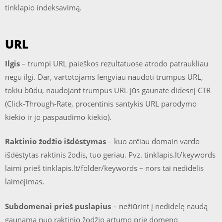
tinklapio indeksavimą.
URL
Ilgis
– trumpi URL paieškos rezultatuose atrodo patraukliau
negu ilgi. Dar, vartotojams lengviau naudoti trumpus URL,
tokiu būdu, naudojant trumpus URL jūs gaunate didesnį CTR
(Click-Through-Rate, procentinis santykis URL parodymo
kiekio ir jo paspaudimo kiekio).
Raktinio žodžio išdėstymas
– kuo arčiau domain vardo
išdėstytas raktinis žodis, tuo geriau. Pvz. tinklapis.lt/keywords
laimi prieš tinklapis.lt/folder/keywords – nors tai nedidelis
laimėjimas.
Subdomenai prieš puslapius
– nežiūrint į nedidelę naudą
gaunama nuo raktinio žodžio artumo prie domeno