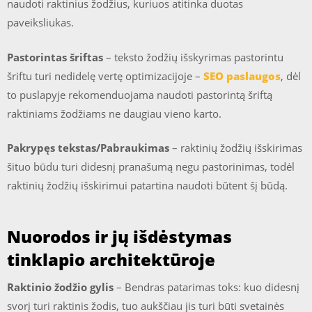
naudoti raktinius žodžius, kuriuos atitinka duotas
paveiksliukas.
Pastorintas šriftas
– teksto žodžių išskyrimas pastorintu
šriftu turi nedidelę vertę optimizacijoje –
SEO paslaugos
, dėl
to puslapyje rekomenduojama naudoti pastorintą šriftą
raktiniams žodžiams ne daugiau vieno karto.
Pakrypęs tekstas/Pabraukimas
– raktinių žodžių išskirimas
šituo būdu turi didesnį pranašumą negu pastorinimas, todėl
raktinių žodžių išskirimui patartina naudoti būtent šį būdą.
Nuorodos ir jų išdėstymas
tinklapio architektūroje
Raktinio žodžio gylis
– Bendras patarimas toks: kuo didesnį
svorį turi raktinis žodis, tuo aukščiau jis turi būti svetainės