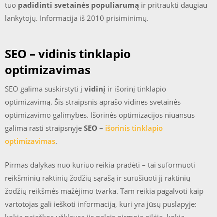
tuo
padidinti svetainės populiarumą
ir pritraukti daugiau
lankytojų. Informacija iš 2010 prisiminimų.
SEO – vidinis tinklapio
optimizavimas
SEO galima suskirstyti į
vidinį
ir išorinį tinklapio
optimizavimą. Šis straipsnis aprašo vidines svetainės
optimizavimo galimybes. Išorinės optimizacijos niuansus
galima rasti straipsnyje
SEO
–
išorinis tinklapio
optimizavimas
.
Pirmas dalykas nuo kuriuo reikia pradėti – tai suformuoti
reikšminių raktinių žodžių sąrašą ir surūšiuoti jį raktinių
žodžių reikšmės mažėjimo tvarka. Tam reikia pagalvoti kaip
vartotojas gali ieškoti informaciją, kuri yra jūsų puslapyje: