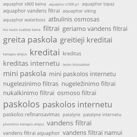
aquaphor s800 kaina
aquaphor topaz
aquaphor s1000 p1
aquaphor vandens filtrai
aquaphor viking
atbulinis osmosas
aquaphor waterboss
filtrai
geriamo vandens filtrai
bio lauko tualetai kaina
greita paskola
greitieji kreditai
kreditai
kreditas
kanapiu aliejus
kreditas internetu
lauko biotualetai
mini paskola
mini paskolos internetu
nugelezinimo filtras
nugeležinimo filtrai
nukalkinimo filtrai
osmoso filtrai
paskolos
paskolos internetu
paskolos refinansavimas
patalyne
patalyne internetu
vandens filtrai
pluostiniu kanapiu aliejus
vandens filtrai namui
vandens filtrai aquaphor