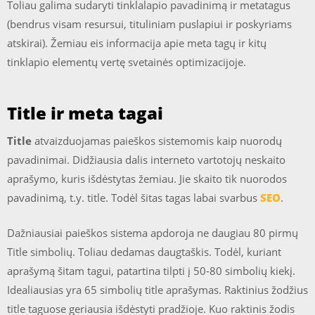
Toliau galima sudaryti tinklalapio pavadinimą ir metatagus
(bendrus visam resursui, tituliniam puslapiui ir poskyriams
atskirai). Žemiau eis informacija apie meta tagų ir kitų
tinklapio elementų vertę svetainės optimizacijoje.
Title ir meta tagai
Title
atvaizduojamas paieškos sistemomis kaip nuorodų
pavadinimai. Didžiausia dalis interneto vartotojų neskaito
aprašymo, kuris išdėstytas žemiau. Jie skaito tik nuorodos
pavadinimą, t.y. title. Todėl šitas tagas labai svarbus
SEO
.
Dažniausiai paieškos sistema apdoroja ne daugiau 80 pirmų
Title simbolių. Toliau dedamas daugtaškis. Todėl, kuriant
aprašymą šitam tagui, patartina tilpti į 50-80 simbolių kiekį.
Idealiausias yra 65 simbolių title aprašymas. Raktinius žodžius
title taguose geriausia išdėstyti pradžioje. Kuo raktinis žodis