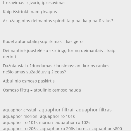
frezavimas ir įvorių įpresavimas
Kaip išsirinkti namų kvapus
Ar užaugintas deimantas spindi taip pat kaip natūralus?
Kodėl automobilių supirkimas – kas gero
Deimantinė juostelė su skirtingų formų deimantais – kaip
derinti
Dažniausiai užduodamas klausimas: ant kurios rankos
nešiojamas sužadėtuvių žiedas?
Atbulinio osmoso paskirtis
Osmoso filtrų – atbulinio osmoso nauda
aquaphor filtrai
aquaphor filtras
aquaphor crystal
aquaphor morion
aquaphor ro 101s
aquaphor ro 101s morion
aquaphor ro 102s
aquaphor ro 206s
aquaphor ro 206s horeca
aquaphor s800