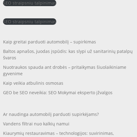
SEO straipsniu talpinimas
SEO straipsniu talpinimas
Kaip greitai parduoti automobilį – supirkimas
Baltos apnašos, juodas įspūdis: kas slypi už sanitarinių patalpų
švaros
Nuotraukos spauda ant drobės – pritaikymas šiuolaikiniame
gyvenime
Kaip veikia atbulinis osmosas
GEO be SEO neveikia: SEO Mokymai eksperto įžvalgos
Ar naudinga automobilį parduoti supirkėjams?
Vandens filtrai nuo kalkių namui
Kiaurymių restauravimas – technologijos: suvirinimas,