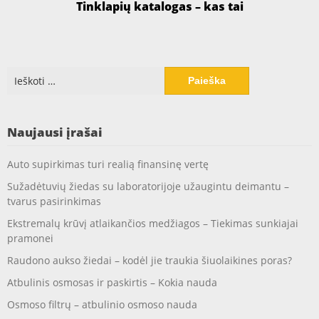
Tinklapių katalogas – kas tai
Ieškoti:
Naujausi įrašai
Auto supirkimas turi realią finansinę vertę
Sužadėtuvių žiedas su laboratorijoje užaugintu deimantu –
tvarus pasirinkimas
Ekstremalų krūvį atlaikančios medžiagos – Tiekimas sunkiajai
pramonei
Raudono aukso žiedai – kodėl jie traukia šiuolaikines poras?
Atbulinis osmosas ir paskirtis – Kokia nauda
Osmoso filtrų – atbulinio osmoso nauda