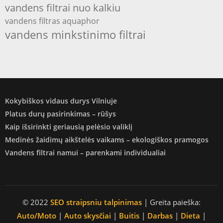
vandens filtrai nuo kalkiu
vandens filtras aquaphor
vandens minkstinimo filtrai
Kokybiškos vidaus durys Vilniuje
Platus durų pasirinkimas – rūšys
Kaip išsirinkti geriausią pelėsio valiklį
Medinės žaidimų aikštelės vaikams – ekologiškos pramogos
Vandens filtrai namui – parenkami individualiai
© 2022
SEO straipsniu talpinimas
| Greita paieška:
Auto/Moto
|
Auto skysčiai
|
Buitis
|
Darbas
|
Dieta
|