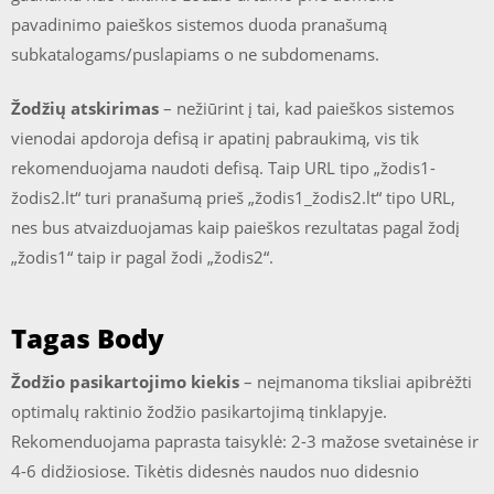
pavadinimo paieškos sistemos duoda pranašumą
subkatalogams/puslapiams o ne subdomenams.
Žodžių atskirimas
– nežiūrint į tai, kad paieškos sistemos
vienodai apdoroja defisą ir apatinį pabraukimą, vis tik
rekomenduojama naudoti defisą. Taip URL tipo „žodis1-
žodis2.lt“ turi pranašumą prieš „žodis1_žodis2.lt“ tipo URL,
nes bus atvaizduojamas kaip paieškos rezultatas pagal žodį
„žodis1“ taip ir pagal žodi „žodis2“.
Tagas Body
Žodžio pasikartojimo kiekis
– neįmanoma tiksliai apibrėžti
optimalų raktinio žodžio pasikartojimą tinklapyje.
Rekomenduojama paprasta taisyklė: 2-3 mažose svetainėse ir
4-6 didžiosiose. Tikėtis didesnės naudos nuo didesnio