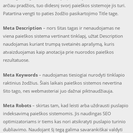
arčiau pradžios, tuo didesnį svorį paieškos sistemoje jis turi.
Patartina vengti to paties žodžio pasikartojimo Title tage.
Meta Description
– nors šitas tagas ir nenaudojamas ne
viena paieškos sistema vertinant tinklapį, užtat Description
naudojamas kuriant trumpą svetainės aprašymą, kuris
atvaizduojamas kaip anotacija prie nuorodos paieškos
rezultatuose.
Meta Keywords
– naudojamas tiesiogiai nurodyti tinklapio
raktinius žodžius. Šiais laikais paieškos sistemos nevertina
šito tago, nes webmasteriai juo dažnai piktnaudžiauja.
Meta Robots
– skirtas tam, kad leisti arba uždrausti puslapio
indeksavimą paieškos sistemomis. Jis naudingas SEO
optimizatoriams ir tiems kas nori atsikratyti puslapio turinio
dubliavimo. Naudojant šį tegą galima savarankiškai valdyti