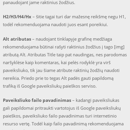
panaudojant jame raktinius žodžius.
H2/H3/H4/Hx
– šitie tagai turi dar mažesnę reikšmę negu H1,
todėl rekomenduojama naudoti juos esant poreikiui.
Alt atributas
– naudojant tinklapyje grafinę medžiaga
rekomenduojama būtinai rašyti raktinius žodžius į tago [img]
atributą Alt. Atributas Title taip pat naudingas, nes parodomas
naršyklėse kaip komentaras, kai pelės rodyklė yra virš
paveiksliuko, tik jau šiame atribute raktinių žodžių naudoti
nereikia. Priedo prie to tegas Alt padės gauti papildomą
trafiką iš Google paveiksliukų paieškos serviso.
Paveiksliuko failo pavadinimas
– kadangi paveiksliukas
gali papildomai pritraukti vartotojus iš Google paveiksliukų
paieškos, paveiksliuko failo pavadinimas turi internetinio
resurso vertę. Todėl kaip failo pavadinimą rekomenduojama