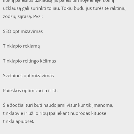
kokią paieškos užklausą jis paleis pirmoje eilėje, kokią
užklausą gali surinkti toliau. Tokiu būdu jus turėsite raktinių
žodžių sąrašą. Pvz.:
SEO optimizavimas
Tinklapio reklamą
Tinklapio reitingo kėlimas
Svetainės optimizavimas
Paieškos optimizacija ir t.t.
Šie žodžiai turi būti naudojami visur kur tik įmanoma,
tinklapyje ir už jo ribų (paliekant nuorodas kituose
tinklalapiuose).