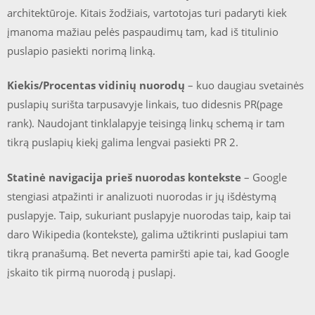
architektūroje. Kitais žodžiais, vartotojas turi padaryti kiek
įmanoma mažiau pelės paspaudimų tam, kad iš titulinio
puslapio pasiekti norimą linką.
Kiekis/Procentas vidinių nuorodų
– kuo daugiau svetainės
puslapių surišta tarpusavyje linkais, tuo didesnis PR(page
rank). Naudojant tinklalapyje teisingą linkų schemą ir tam
tikrą puslapių kiekį galima lengvai pasiekti PR 2.
Statinė navigacija prieš nuorodas kontekste
– Google
stengiasi atpažinti ir analizuoti nuorodas ir jų išdėstymą
puslapyje. Taip, sukuriant puslapyje nuorodas taip, kaip tai
daro Wikipedia (kontekste), galima užtikrinti puslapiui tam
tikrą pranašumą. Bet neverta pamiršti apie tai, kad Google
įskaito tik pirmą nuorodą į puslapį.