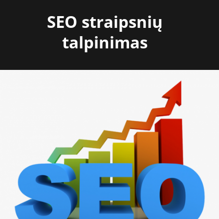
Skip
SEO straipsnių
to
content
talpinimas