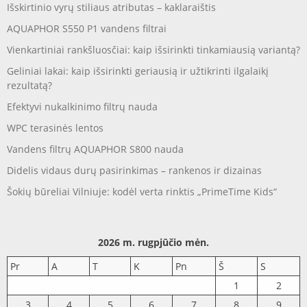
Išskirtinio vyrų stiliaus atributas – kaklaraištis
AQUAPHOR S550 P1 vandens filtrai
Vienkartiniai rankšluosčiai: kaip išsirinkti tinkamiausią variantą?
Geliniai lakai: kaip išsirinkti geriausią ir užtikrinti ilgalaikį
rezultatą?
Efektyvi nukalkinimo filtrų nauda
WPC terasinės lentos
Vandens filtrų AQUAPHOR S800 nauda
Didelis vidaus durų pasirinkimas – rankenos ir dizainas
Šokių būreliai Vilniuje: kodėl verta rinktis „PrimeTime Kids“
2026 m. rugpjūčio mėn.
Pr
A
T
K
Pn
Š
S
1
2
3
4
5
6
7
8
9