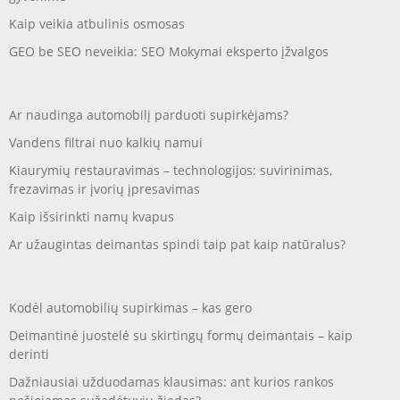
Kaip veikia atbulinis osmosas
GEO be SEO neveikia: SEO Mokymai eksperto įžvalgos
Ar naudinga automobilį parduoti supirkėjams?
Vandens filtrai nuo kalkių namui
Kiaurymių restauravimas – technologijos: suvirinimas,
frezavimas ir įvorių įpresavimas
Kaip išsirinkti namų kvapus
Ar užaugintas deimantas spindi taip pat kaip natūralus?
Kodėl automobilių supirkimas – kas gero
Deimantinė juostelė su skirtingų formų deimantais – kaip
derinti
Dažniausiai užduodamas klausimas: ant kurios rankos