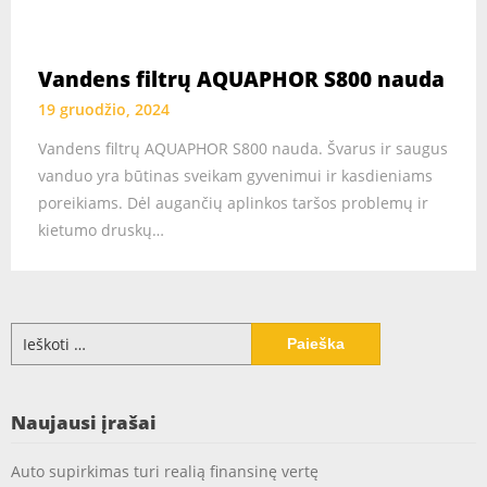
Vandens filtrų AQUAPHOR S800 nauda
19 gruodžio, 2024
Vandens filtrų AQUAPHOR S800 nauda. Švarus ir saugus
vanduo yra būtinas sveikam gyvenimui ir kasdieniams
poreikiams. Dėl augančių aplinkos taršos problemų ir
kietumo druskų…
Ieškoti:
Naujausi įrašai
Auto supirkimas turi realią finansinę vertę