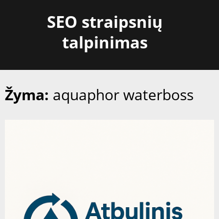
Skip
SEO straipsnių
to
content
talpinimas
Žyma:
aquaphor waterboss