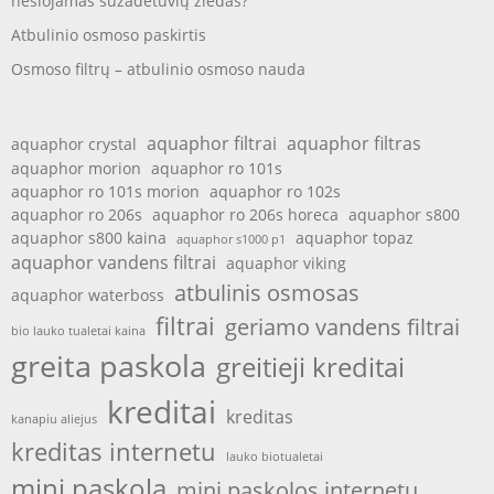
nešiojamas sužadėtuvių žiedas?
Atbulinio osmoso paskirtis
Osmoso filtrų – atbulinio osmoso nauda
aquaphor filtrai
aquaphor filtras
aquaphor crystal
aquaphor morion
aquaphor ro 101s
aquaphor ro 101s morion
aquaphor ro 102s
aquaphor ro 206s
aquaphor ro 206s horeca
aquaphor s800
aquaphor s800 kaina
aquaphor topaz
aquaphor s1000 p1
aquaphor vandens filtrai
aquaphor viking
atbulinis osmosas
aquaphor waterboss
filtrai
geriamo vandens filtrai
bio lauko tualetai kaina
greita paskola
greitieji kreditai
kreditai
kreditas
kanapiu aliejus
kreditas internetu
lauko biotualetai
mini paskola
mini paskolos internetu