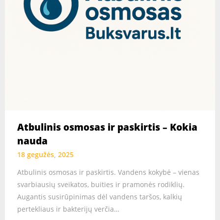
Atbulinis osmosas ir paskirtis – Kokia
nauda
18 gegužės, 2025
Atbulinis osmosas ir paskirtis. Vandens kokybė – vienas
svarbiausių sveikatos, buities ir pramonės rodiklių.
Augantis susirūpinimas dėl vandens taršos, kalkių
pertekliaus ir bakterijų verčia…