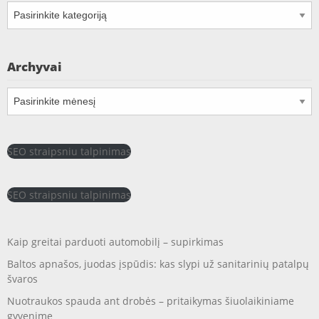
Kategorijos
Archyvai
Archyvai
SEO straipsniu talpinimas
SEO straipsniu talpinimas
Kaip greitai parduoti automobilį – supirkimas
Baltos apnašos, juodas įspūdis: kas slypi už sanitarinių patalpų
švaros
Nuotraukos spauda ant drobės – pritaikymas šiuolaikiniame
gyvenime