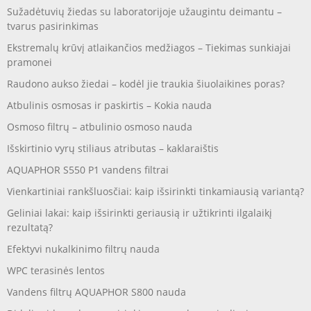
Sužadėtuvių žiedas su laboratorijoje užaugintu deimantu –
tvarus pasirinkimas
Ekstremalų krūvį atlaikančios medžiagos – Tiekimas sunkiajai
pramonei
Raudono aukso žiedai – kodėl jie traukia šiuolaikines poras?
Atbulinis osmosas ir paskirtis – Kokia nauda
Osmoso filtrų – atbulinio osmoso nauda
Išskirtinio vyrų stiliaus atributas – kaklaraištis
AQUAPHOR S550 P1 vandens filtrai
Vienkartiniai rankšluosčiai: kaip išsirinkti tinkamiausią variantą?
Geliniai lakai: kaip išsirinkti geriausią ir užtikrinti ilgalaikį
rezultatą?
Efektyvi nukalkinimo filtrų nauda
WPC terasinės lentos
Vandens filtrų AQUAPHOR S800 nauda