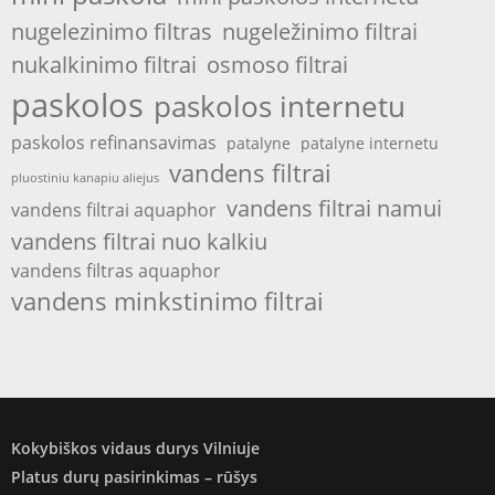
nugelezinimo filtras
nugeležinimo filtrai
nukalkinimo filtrai
osmoso filtrai
paskolos
paskolos internetu
paskolos refinansavimas
patalyne
patalyne internetu
vandens filtrai
pluostiniu kanapiu aliejus
vandens filtrai namui
vandens filtrai aquaphor
vandens filtrai nuo kalkiu
vandens filtras aquaphor
vandens minkstinimo filtrai
Kokybiškos vidaus durys Vilniuje
Platus durų pasirinkimas – rūšys