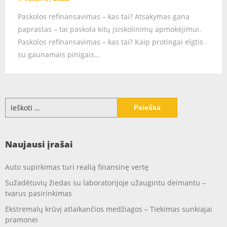
Paskolos refinansavimas – kas tai? Atsakymas gana
paprastas – tai paskola kitų įsiskolinimų apmokėjimui.
Paskolos refinansavimas – kas tai? Kaip protingai elgtis
su gaunamais pinigais…
Ieškoti:
Naujausi įrašai
Auto supirkimas turi realią finansinę vertę
Sužadėtuvių žiedas su laboratorijoje užaugintu deimantu –
tvarus pasirinkimas
Ekstremalų krūvį atlaikančios medžiagos – Tiekimas sunkiajai
pramonei