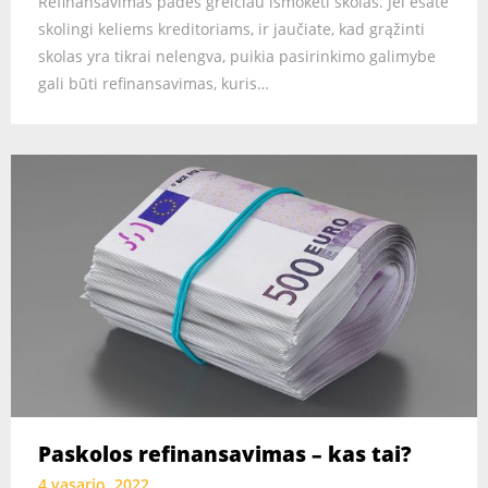
Refinansavimas padės greičiau išmokėti skolas. Jei esate
skolingi keliems kreditoriams, ir jaučiate, kad grąžinti
skolas yra tikrai nelengva, puikia pasirinkimo galimybe
gali būti refinansavimas, kuris…
Paskolos refinansavimas – kas tai?
4 vasario, 2022