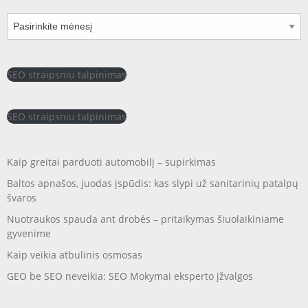
Archyvai
SEO straipsniu talpinimas
SEO straipsniu talpinimas
Kaip greitai parduoti automobilį – supirkimas
Baltos apnašos, juodas įspūdis: kas slypi už sanitarinių patalpų
švaros
Nuotraukos spauda ant drobės – pritaikymas šiuolaikiniame
gyvenime
Kaip veikia atbulinis osmosas
GEO be SEO neveikia: SEO Mokymai eksperto įžvalgos