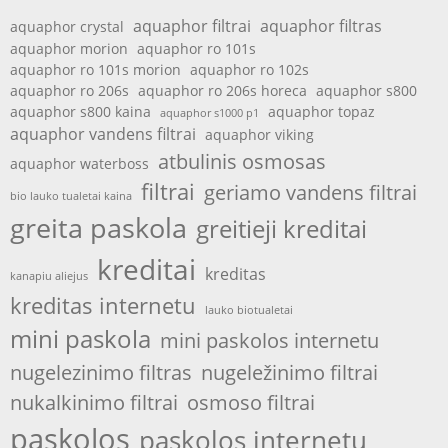
aquaphor filtrai
aquaphor filtras
aquaphor crystal
aquaphor morion
aquaphor ro 101s
aquaphor ro 101s morion
aquaphor ro 102s
aquaphor ro 206s
aquaphor ro 206s horeca
aquaphor s800
aquaphor s800 kaina
aquaphor topaz
aquaphor s1000 p1
aquaphor vandens filtrai
aquaphor viking
atbulinis osmosas
aquaphor waterboss
filtrai
geriamo vandens filtrai
bio lauko tualetai kaina
greita paskola
greitieji kreditai
kreditai
kreditas
kanapiu aliejus
kreditas internetu
lauko biotualetai
mini paskola
mini paskolos internetu
nugelezinimo filtras
nugeležinimo filtrai
nukalkinimo filtrai
osmoso filtrai
paskolos
paskolos internetu