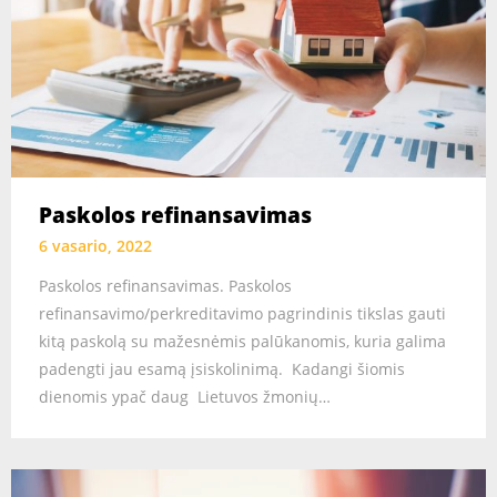
Paskolos refinansavimas
6 vasario, 2022
Paskolos refinansavimas. Paskolos
refinansavimo/perkreditavimo pagrindinis tikslas gauti
kitą paskolą su mažesnėmis palūkanomis, kuria galima
padengti jau esamą įsiskolinimą. Kadangi šiomis
dienomis ypač daug Lietuvos žmonių…