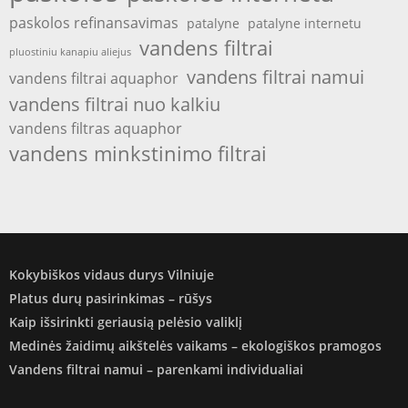
paskolos refinansavimas
patalyne
patalyne internetu
vandens filtrai
pluostiniu kanapiu aliejus
vandens filtrai namui
vandens filtrai aquaphor
vandens filtrai nuo kalkiu
vandens filtras aquaphor
vandens minkstinimo filtrai
Kokybiškos vidaus durys Vilniuje
Platus durų pasirinkimas – rūšys
Kaip išsirinkti geriausią pelėsio valiklį
Medinės žaidimų aikštelės vaikams – ekologiškos pramogos
Vandens filtrai namui – parenkami individualiai