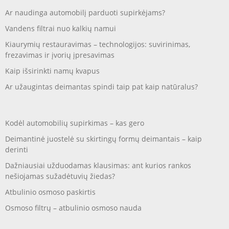
Ar naudinga automobilį parduoti supirkėjams?
Vandens filtrai nuo kalkių namui
Kiaurymių restauravimas – technologijos: suvirinimas,
frezavimas ir įvorių įpresavimas
Kaip išsirinkti namų kvapus
Ar užaugintas deimantas spindi taip pat kaip natūralus?
Kodėl automobilių supirkimas – kas gero
Deimantinė juostelė su skirtingų formų deimantais – kaip
derinti
Dažniausiai užduodamas klausimas: ant kurios rankos
nešiojamas sužadėtuvių žiedas?
Atbulinio osmoso paskirtis
Osmoso filtrų – atbulinio osmoso nauda