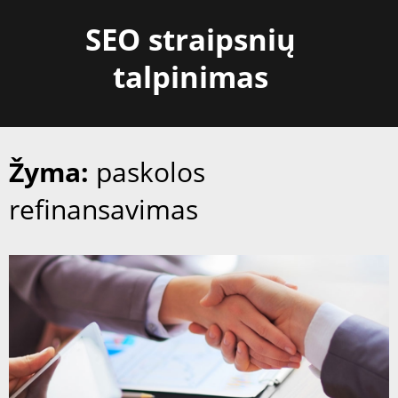
Skip
SEO straipsnių
to
content
talpinimas
Žyma:
paskolos
refinansavimas