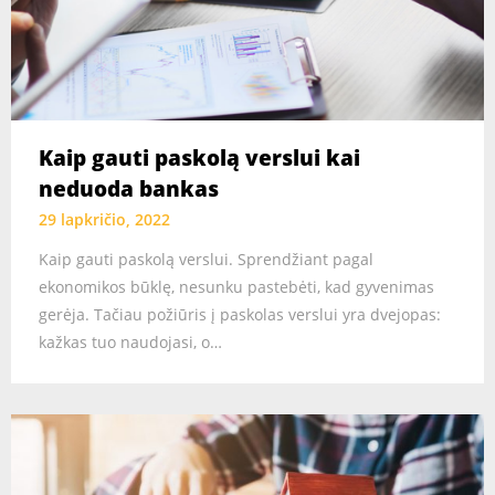
Kaip gauti paskolą verslui kai
neduoda bankas
29 lapkričio, 2022
Kaip gauti paskolą verslui. Sprendžiant pagal
ekonomikos būklę, nesunku pastebėti, kad gyvenimas
gerėja. Tačiau požiūris į paskolas verslui yra dvejopas:
kažkas tuo naudojasi, o…