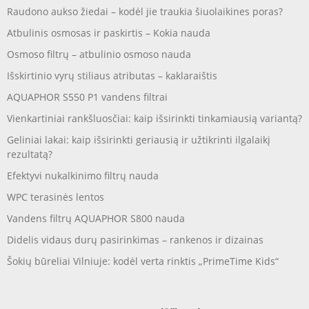
Raudono aukso žiedai – kodėl jie traukia šiuolaikines poras?
Atbulinis osmosas ir paskirtis – Kokia nauda
Osmoso filtrų – atbulinio osmoso nauda
Išskirtinio vyrų stiliaus atributas – kaklaraištis
AQUAPHOR S550 P1 vandens filtrai
Vienkartiniai rankšluosčiai: kaip išsirinkti tinkamiausią variantą?
Geliniai lakai: kaip išsirinkti geriausią ir užtikrinti ilgalaikį
rezultatą?
Efektyvi nukalkinimo filtrų nauda
WPC terasinės lentos
Vandens filtrų AQUAPHOR S800 nauda
Didelis vidaus durų pasirinkimas – rankenos ir dizainas
Šokių būreliai Vilniuje: kodėl verta rinktis „PrimeTime Kids“