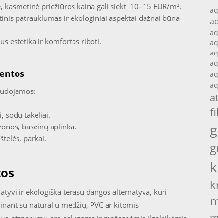
, kasmetinė priežiūros kaina gali siekti 10–15 EUR/m².
aq
tinis patrauklumas ir ekologiniai aspektai dažnai būna
aq
aq
s estetika ir komfortas riboti.
aq
aq
aq
lentos
aq
aq
naudojamos:
a
fi
, sodų takeliai.
g
zonos, baseinų aplinka.
telės, parkai.
g
k
tos
k
tyvi ir ekologiška terasų dangos alternatyva, kuri
m
inant su natūraliu medžių, PVC ar kitomis
m