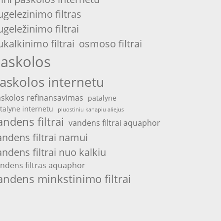
ugelezinimo filtras
ugeležinimo filtrai
ukalkinimo filtrai
osmoso filtrai
askolos
askolos internetu
skolos refinansavimas
patalyne
talyne internetu
pluostiniu kanapiu aliejus
andens filtrai
vandens filtrai aquaphor
andens filtrai namui
andens filtrai nuo kalkiu
ndens filtras aquaphor
andens minkstinimo filtrai