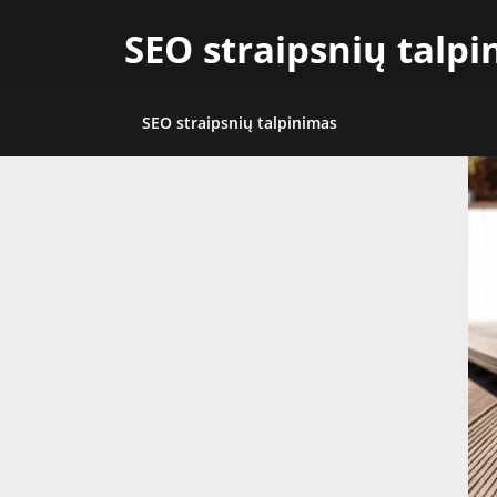
Skip
SEO straipsnių talp
to
content
SEO straipsnių talpinimas