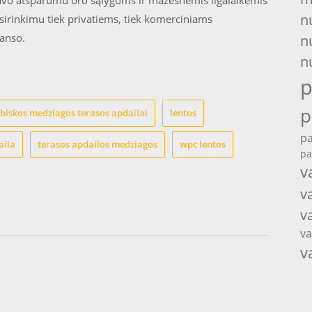
 savo atsparumu oro sąlygoms ir mažesnėmis ilgalaikėmis
n
sirinkimu tiek privatiems, tiek komerciniams
lanso.
n
n
p
p
biskos medziagos terasos apdailai
lentos
pa
aila
terasos apdailos medziagos
wpc lentos
pa
v
v
v
va
v