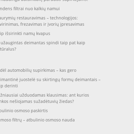
ndens filtrai nuo kalkių namui
aurymių restauravimas – technologijos:
virinimas, frezavimas ir įvorių įpresavimas
ip išsirinkti namų kvapus
 užaugintas deimantas spindi taip pat kaip
tūralus?
dėl automobilių supirkimas – kas gero
imantinė juostelė su skirtingų formų deimantais –
ip derinti
žniausiai užduodamas klausimas: ant kurios
nkos nešiojamas sužadėtuvių žiedas?
bulinio osmoso paskirtis
moso filtrų – atbulinio osmoso nauda