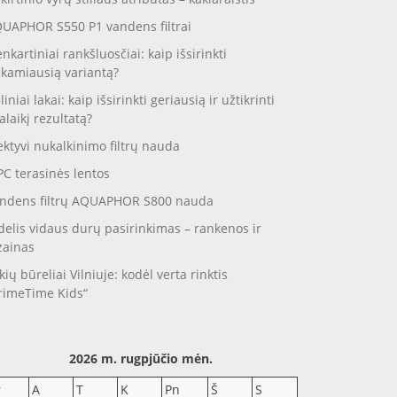
UAPHOR S550 P1 vandens filtrai
enkartiniai rankšluosčiai: kaip išsirinkti
nkamiausią variantą?
liniai lakai: kaip išsirinkti geriausią ir užtikrinti
galaikį rezultatą?
ektyvi nukalkinimo filtrų nauda
C terasinės lentos
ndens filtrų AQUAPHOR S800 nauda
delis vidaus durų pasirinkimas – rankenos ir
zainas
kių būreliai Vilniuje: kodėl verta rinktis
rimeTime Kids“
2026 m. rugpjūčio mėn.
r
A
T
K
Pn
Š
S