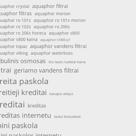
aquaphor filtrai
uaphor crystal
uaphor filtras
aquaphor morion
uaphor ro 101s
aquaphor ro 101s morion
uaphor ro 102s
aquaphor ro 206s
uaphor ro 206s horeca
aquaphor s800
uaphor s800 kaina
aquaphor s1000 p1
aquaphor vandens filtrai
uaphor topaz
uaphor viking
aquaphor waterboss
tbulinis osmosas
bio lauko tualetai kaina
ltrai
geriamo vandens filtrai
reita paskola
reitieji kreditai
kanapiu aliejus
reditai
kreditas
reditas internetu
lauko biotualetai
ini paskola
ini paskolos internetu