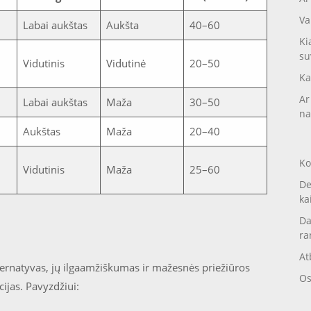
Va
Labai aukštas
Aukšta
40–60
Ki
su
Vidutinis
Vidutinė
20–50
Ka
Ar
Labai aukštas
Maža
30–50
na
Aukštas
Maža
20–40
Ko
Vidutinis
Maža
25–60
De
ka
Da
ra
At
ternatyvas, jų ilgaamžiškumas ir mažesnės priežiūros
Os
ijas. Pavyzdžiui: