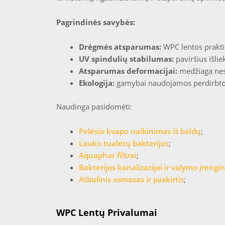
Pagrindinės savybės:
Drėgmės atsparumas:
WPC lentos praktiš
UV spindulių stabilumas:
paviršius išli
Atsparumas deformacijai:
medžiaga nesi
Ekologija:
gamybai naudojamos perdirbtos 
Naudinga pasidomėti:
Pelėsio kvapo naikinimas iš baldų
;
Lauko tualetų bakterijos
;
Aquaphor filtrai
;
Bakterijos kanalizacijai ir valymo įrengin
Atbulinis osmosas ir paskirtis
;
WPC Lentų Privalumai