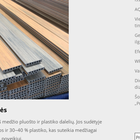
AQ
Vi
ti
Ge
il
Ef
WP
Va
Di
di
Šo
„P
bės
medžio pluošto ir plastiko dalelių. Jos sudėtyje
s ir 30–40 % plastiko, kas suteikia medžiagai
P
 poveikiui.