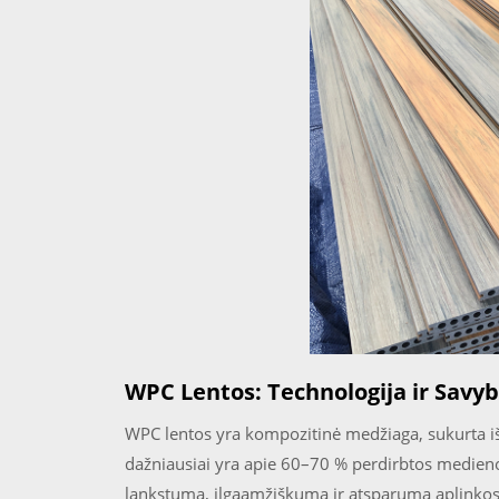
WPC Lentos: Technologija ir Savy
WPC lentos yra kompozitinė medžiaga, sukurta iš 
dažniausiai yra apie 60–70 % perdirbtos medieno
lankstumą, ilgaamžiškumą ir atsparumą aplinkos