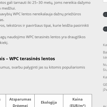
tos gali tarnauti iki 25–30 metų, joms nereikia dažymo
m medžiui.
savybių WPC lentos nereikalauja dažnų priežiūros
SE
as.
s, tekstūros ir paviršiaus tipai, kurie leidžia pasirinkti
SE
agų naudojimo WPC terasinės lentos yra draugiškos
kiekį.
Ka
Ba
sa
is – WPC terasinės lentos
Nu
umus, svarbu palyginti jas su kitomis populiariomis
ši
Ka
GE
įž
s
Atsparumas
Kaina
Ekologija
Drėgmei
(EUR/m²)
Ar