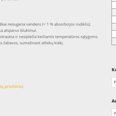
kai nesugeria vandens (< 1 % absorbcijos rodiklis).
eka atsparus blukimui.
traukia ir nesiplečia keičiantis temperatūros sąlygoms.
žaliavos, sumažinant atliekų kiekį.
K
Ka
ių priežiūrai
;
A
Ar