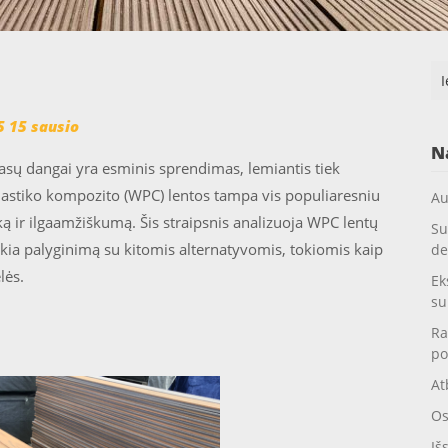
Ieš
5 15 sausio
N
asų dangai yra esminis sprendimas, lemiantis tiek
plastiko kompozito (WPC) lentos tampa vis populiaresniu
Au
ką ir ilgaamžiškumą. Šis straipsnis analizuoja WPC lentų
Su
ikia palyginimą su kitomis alternatyvomis, tokiomis kaip
de
lės.
Ek
su
Ra
po
At
Os
Iš