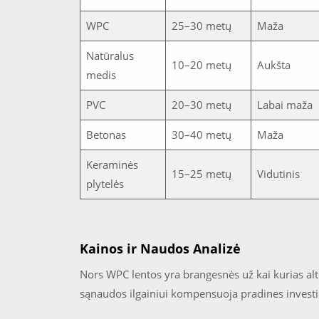
WPC
25–30 metų
Maža
Natūralus
10–20 metų
Aukšta
medis
PVC
20–30 metų
Labai maža
Betonas
30–40 metų
Maža
Keraminės
15–25 metų
Vidutinis
plytelės
Kainos ir Naudos Analizė
Nors WPC lentos yra brangesnės už kai kurias al
sąnaudos ilgainiui kompensuoja pradines investic