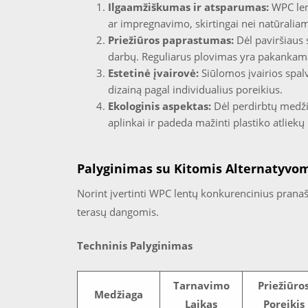
Ilgaamžiškumas ir atsparumas:
WPC len
ar impregnavimo, skirtingai nei natūralia
Priežiūros paprastumas:
Dėl paviršiaus 
darbų. Reguliarus plovimas yra pakankam
Estetinė įvairovė:
Siūlomos įvairios spalvo
dizainą pagal individualius poreikius.
Ekologinis aspektas:
Dėl perdirbtų medži
aplinkai ir padeda mažinti plastiko atliekų 
Palyginimas su Kitomis Alternatyvom
Norint įvertinti WPC lentų konkurencinius pranaš
terasų dangomis.
Techninis Palyginimas
Tarnavimo
Priežiūro
Medžiaga
Laikas
Poreikis