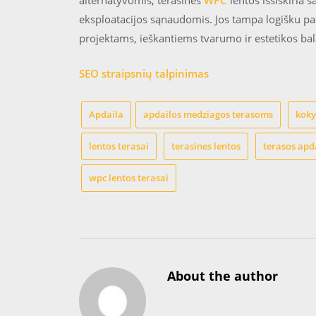
alternatyvomis, terasinės
WPC
lentos išsiskiria
eksploatacijos sąnaudomis. Jos tampa logišku pa
projektams, ieškantiems tvarumo ir estetikos ba
SEO straipsnių talpinimas
Apdaila
apdailos medziagos terasoms
koky
lentos terasai
terasines lentos
terasos apd
wpc lentos terasai
About the author