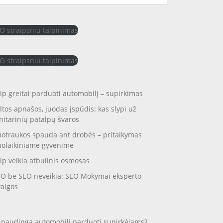
O straipsniu talpinimas
O straipsniu talpinimas
ip greitai parduoti automobilį – supirkimas
ltos apnašos, juodas įspūdis: kas slypi už
nitarinių patalpų švaros
otraukos spauda ant drobės – pritaikymas
uolaikiniame gyvenime
ip veikia atbulinis osmosas
O be SEO neveikia: SEO Mokymai eksperto
valgos
 naudinga automobilį parduoti supirkėjams?