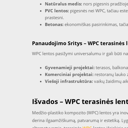
Natūralus medis:
nors pigesnis pradžioje
PVC lentos:
pigesnės nei WPC, tačiau este
prastesni.
Betonas:
ekonomiškas pasirinkimas, tačiau
Panaudojimo Sritys – WPC terasinės 
WPC lentos pasižymi universalumu ir gali būti 
Gyvenamieji projektai:
terasos, balkonai
Komerciniai projektai:
restoranų lauko 
Viešoji infrastruktūra:
vaikų žaidimų aikš
Išvados – WPC terasinės len
Medžio-plastiko kompozito (WPC) lentos yra inova
derina ilgaamžiškumą, patvarumą ir estetiką. Lyg