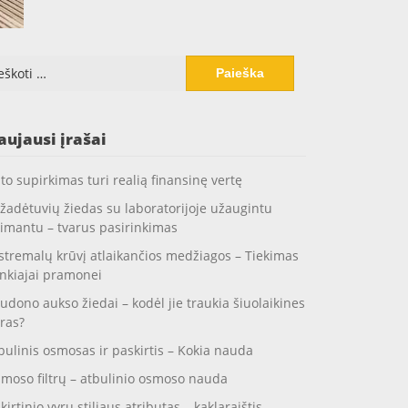
koti:
aujausi įrašai
to supirkimas turi realią finansinę vertę
žadėtuvių žiedas su laboratorijoje užaugintu
imantu – tvarus pasirinkimas
stremalų krūvį atlaikančios medžiagos – Tiekimas
nkiajai pramonei
udono aukso žiedai – kodėl jie traukia šiuolaikines
ras?
bulinis osmosas ir paskirtis – Kokia nauda
moso filtrų – atbulinio osmoso nauda
skirtinio vyrų stiliaus atributas – kaklaraištis