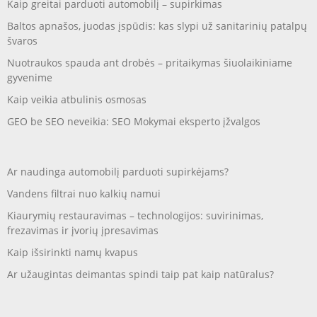
Kaip greitai parduoti automobilį – supirkimas
Baltos apnašos, juodas įspūdis: kas slypi už sanitarinių patalpų
švaros
Nuotraukos spauda ant drobės – pritaikymas šiuolaikiniame
gyvenime
Kaip veikia atbulinis osmosas
GEO be SEO neveikia: SEO Mokymai eksperto įžvalgos
Ar naudinga automobilį parduoti supirkėjams?
Vandens filtrai nuo kalkių namui
Kiaurymių restauravimas – technologijos: suvirinimas,
frezavimas ir įvorių įpresavimas
Kaip išsirinkti namų kvapus
Ar užaugintas deimantas spindi taip pat kaip natūralus?