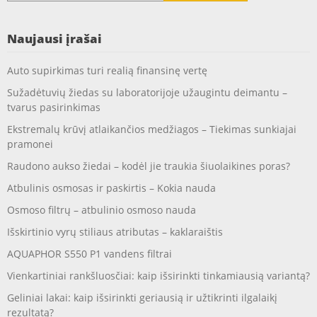
Naujausi įrašai
Auto supirkimas turi realią finansinę vertę
Sužadėtuvių žiedas su laboratorijoje užaugintu deimantu –
tvarus pasirinkimas
Ekstremalų krūvį atlaikančios medžiagos – Tiekimas sunkiajai
pramonei
Raudono aukso žiedai – kodėl jie traukia šiuolaikines poras?
Atbulinis osmosas ir paskirtis – Kokia nauda
Osmoso filtrų – atbulinio osmoso nauda
Išskirtinio vyrų stiliaus atributas – kaklaraištis
AQUAPHOR S550 P1 vandens filtrai
Vienkartiniai rankšluosčiai: kaip išsirinkti tinkamiausią variantą?
Geliniai lakai: kaip išsirinkti geriausią ir užtikrinti ilgalaikį
rezultatą?