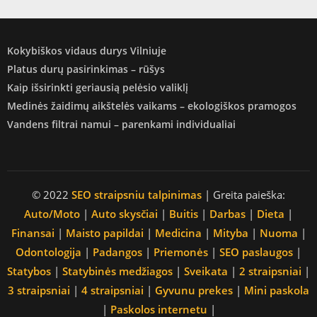
Kokybiškos vidaus durys Vilniuje
Platus durų pasirinkimas – rūšys
Kaip išsirinkti geriausią pelėsio valiklį
Medinės žaidimų aikštelės vaikams – ekologiškos pramogos
Vandens filtrai namui – parenkami individualiai
© 2022
SEO straipsniu talpinimas
| Greita paieška:
Auto/Moto
|
Auto skysčiai
|
Buitis
|
Darbas
|
Dieta
|
Finansai
|
Maisto papildai
|
Medicina
|
Mityba
|
Nuoma
|
Odontologija
|
Padangos
|
Priemonės
|
SEO paslaugos
|
Statybos
|
Statybinės medžiagos
|
Sveikata
|
2 straipsniai
|
3 straipsniai
|
4 straipsniai
|
Gyvunu prekes
|
Mini paskola
|
Paskolos internetu
|