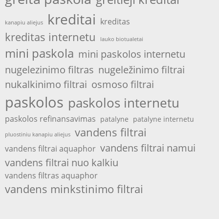
kreditai
kreditas
kanapiu aliejus
kreditas internetu
lauko biotualetai
mini paskola
mini paskolos internetu
nugelezinimo filtras
nugeležinimo filtrai
nukalkinimo filtrai
osmoso filtrai
paskolos
paskolos internetu
paskolos refinansavimas
patalyne
patalyne internetu
vandens filtrai
pluostiniu kanapiu aliejus
vandens filtrai namui
vandens filtrai aquaphor
vandens filtrai nuo kalkiu
vandens filtras aquaphor
vandens minkstinimo filtrai