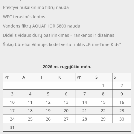
Efektyvi nukalkinimo filtrų nauda
WPC terasinės lentos
Vandens filtrų AQUAPHOR S800 nauda
Didelis vidaus durų pasirinkimas – rankenos ir dizainas
Šokių būreliai Vilniuje: kodėl verta rinktis „PrimeTime Kids“
2026 m. rugpjūčio mėn.
Pr
A
T
K
Pn
Š
S
1
2
3
4
5
6
7
8
9
10
11
12
13
14
15
16
17
18
19
20
21
22
23
24
25
26
27
28
29
30
31