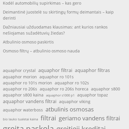
Kodėl automobilių supirkimas – kas gero
Deimantinė juostelė su skirtingų formų deimantais – kaip
derinti
Dažniausiai užduodamas klausimas: ant kurios rankos
nešiojamas sužadėtuvių žiedas?
Atbulinio osmoso paskirtis
Osmoso filtrų – atbulinio osmoso nauda
aquaphor filtrai
aquaphor filtras
aquaphor crystal
aquaphor morion
aquaphor ro 101s
aquaphor ro 101s morion
aquaphor ro 102s
aquaphor ro 206s
aquaphor ro 206s horeca
aquaphor s800
aquaphor s800 kaina
aquaphor topaz
aquaphor s1000 p1
aquaphor vandens filtrai
aquaphor viking
atbulinis osmosas
aquaphor waterboss
filtrai
geriamo vandens filtrai
bio lauko tualetai kaina
greita paskola
greitieji kreditai