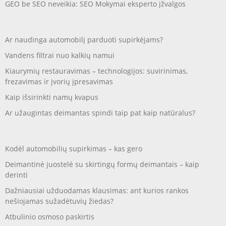
GEO be SEO neveikia: SEO Mokymai eksperto įžvalgos
Ar naudinga automobilį parduoti supirkėjams?
Vandens filtrai nuo kalkių namui
Kiaurymių restauravimas – technologijos: suvirinimas,
frezavimas ir įvorių įpresavimas
Kaip išsirinkti namų kvapus
Ar užaugintas deimantas spindi taip pat kaip natūralus?
Kodėl automobilių supirkimas – kas gero
Deimantinė juostelė su skirtingų formų deimantais – kaip
derinti
Dažniausiai užduodamas klausimas: ant kurios rankos
nešiojamas sužadėtuvių žiedas?
Atbulinio osmoso paskirtis