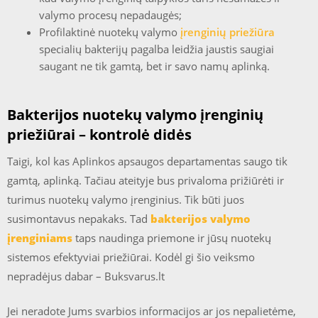
valymo procesų nepadaugės;
Profilaktinė nuotekų valymo
įrenginių priežiūra
specialių bakterijų pagalba leidžia jaustis saugiai
saugant ne tik gamtą, bet ir savo namų aplinką.
Bakterijos nuotekų valymo įrenginių
priežiūrai – kontrolė didės
Taigi, kol kas Aplinkos apsaugos departamentas saugo tik
gamtą, aplinką. Tačiau ateityje bus privaloma prižiūrėti ir
turimus nuotekų valymo įrenginius. Tik būti juos
susimontavus nepakaks. Tad
bakterijos valymo
įrenginiams
taps naudinga priemone ir jūsų nuotekų
sistemos efektyviai priežiūrai. Kodėl gi šio veiksmo
nepradėjus dabar – Buksvarus.lt
Jei neradote Jums svarbios informacijos ar jos nepalietėme,