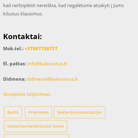
kad neišsiplėsti nereiškia, kad negalėtume atsakyti į Jums
kilusius klausimus.
Kontaktai:
Mob.tel.:
+37067726777
El. paštas:
info@buksvarus.lt
Didmena:
didmena@buksvarus.lt
Straipsniu talpinimas
Buitis
Priemonės
bakterijos kanalizacijai
bakterijos kanalizacijai kaina