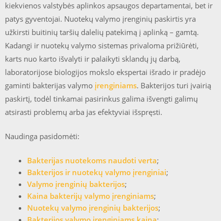
kiekvienos valstybės aplinkos apsaugos departamentai, bet ir
patys gyventojai. Nuotekų valymo įrenginių paskirtis yra
užkirsti buitinių taršių dalelių patekimą į aplinką – gamtą.
Kadangi ir nuotekų valymo sistemas privaloma prižiūrėti,
karts nuo karto išvalyti ir palaikyti sklandų jų darbą,
laboratorijose biologijos mokslo ekspertai išrado ir pradėjo
gaminti bakterijas valymo
įrenginiams
. Bakterijos turi įvairią
paskirtį, todėl tinkamai pasirinkus galima išvengti galimų
atsirasti problemų arba jas efektyviai išspręsti.
Naudinga pasidomėti:
Bakterijas nuotekoms naudoti verta
;
Bakterijos ir nuotekų valymo įrenginiai
;
Valymo įrenginių bakterijos
;
Kaina bakterijų valymo įrenginiams
;
Nuotekų valymo įrenginių bakterijos
;
Bakterijos valymo įrenginiams kaina
;