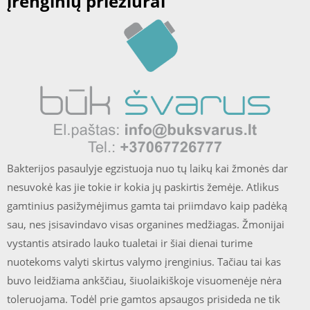
įrenginių priežiūrai
Bakterijos pasaulyje egzistuoja nuo tų laikų kai žmonės dar
nesuvokė kas jie tokie ir kokia jų paskirtis žemėje. Atlikus
gamtinius pasižymėjimus gamta tai priimdavo kaip padėką
sau, nes įsisavindavo visas organines medžiagas. Žmonijai
vystantis atsirado lauko tualetai ir šiai dienai turime
nuotekoms valyti skirtus valymo įrenginius. Tačiau tai kas
buvo leidžiama ankščiau, šiuolaikiškoje visuomenėje nėra
toleruojama. Todėl prie gamtos apsaugos prisideda ne tik