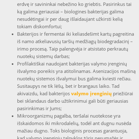
erdvę ir savininkai nebežino ko griebtis. Pasirinkus tai
ką galima geriausiai – biologines bakterijas galima
nesudėtingai ir per daug išlaidaujant užkirsti kelią
tokiam diskomfortui;
Bakterijos ir fermentai iki keliasdešimt kartų pagreitina
iš namo atkeliavusių taršių medžiagų biodegradacinį –
irimo procesą. Taip palengvėja ir atsistato perkrautų
nuotekų sistemų darbas;
Profilaktiškai naudojant bakterijas valymo įrenginių
išvalymo poreikis yra atitolinamas. Asenizacijos mašiną
nuotekų sistemos išvalymui bus galima kviesti rečiau.
Susitaupys ne tik lėšų, bet ir brangaus laiko. Tad
akivaizdu, kad bakterijos
valymo įrenginių
priežiūrai
bei sklandaus darbo užtikrinimui gali būti geriausias
pasirinkimas ir Jums;
Mikroorganizmų pagalba, teršalai nuotekose yra
išskaidomos iki mikrodalelių, todėl ant dugnu nusėda
mažiau dugno. Toks biologinis procesas garantuoja,
kad valymo įrenginių talpyklos tūris nesumažės ir