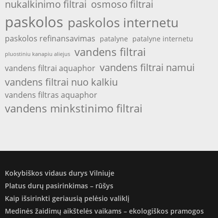
nukalkinimo filtrai
osmoso filtrai
paskolos
paskolos internetu
paskolos refinansavimas
patalyne
patalyne internetu
vandens filtrai
pluostiniu kanapiu aliejus
vandens filtrai namui
vandens filtrai aquaphor
vandens filtrai nuo kalkiu
vandens filtras aquaphor
vandens minkstinimo filtrai
Kokybiškos vidaus durys Vilniuje
Platus durų pasirinkimas – rūšys
Kaip išsirinkti geriausią pelėsio valiklį
Medinės žaidimų aikštelės vaikams – ekologiškos pramogos