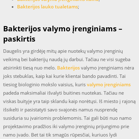
Bakterijos lauko tualetams
;
Bakterijos valymo įrenginiams –
paskirtis
Daugelis yra girdėję mitų apie nuotekų valymo įrenginių
veikimą bei bakterijų naudą jų darbui. Tačiau ne visi sugeba
atsirinkti tiesą nuo melo.
Bakterijos
valymo įrenginiams nėra
joks stebuklas, kaip kai kurie klientai bando pavadinti. Tai
tiesiog biologinio mokslo vaisius, kuris
valymo įrenginiams
padeda maksimaliai išvalyti buitines nuotekas. Tačiau ne
viskas buityje yra taip sklandu kaip norėtųsi. Iš miesto į rajoną
išsikelti ir pasistatyti savo svajonės namus nusprendę
susiduria su įvairiomis problemomis. Tai gali būti nuo namo
projektavimo pradžios iki valymo įrenginių prijungimo prie
namo įvado. Bet tai tik smagūs rūpesčiai, kuriuos lydi