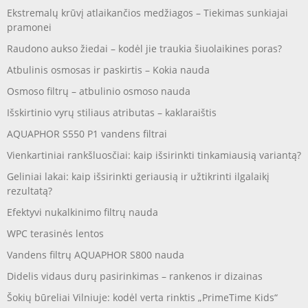
Ekstremalų krūvį atlaikančios medžiagos – Tiekimas sunkiajai
pramonei
Raudono aukso žiedai – kodėl jie traukia šiuolaikines poras?
Atbulinis osmosas ir paskirtis – Kokia nauda
Osmoso filtrų – atbulinio osmoso nauda
Išskirtinio vyrų stiliaus atributas – kaklaraištis
AQUAPHOR S550 P1 vandens filtrai
Vienkartiniai rankšluosčiai: kaip išsirinkti tinkamiausią variantą?
Geliniai lakai: kaip išsirinkti geriausią ir užtikrinti ilgalaikį
rezultatą?
Efektyvi nukalkinimo filtrų nauda
WPC terasinės lentos
Vandens filtrų AQUAPHOR S800 nauda
Didelis vidaus durų pasirinkimas – rankenos ir dizainas
Šokių būreliai Vilniuje: kodėl verta rinktis „PrimeTime Kids“