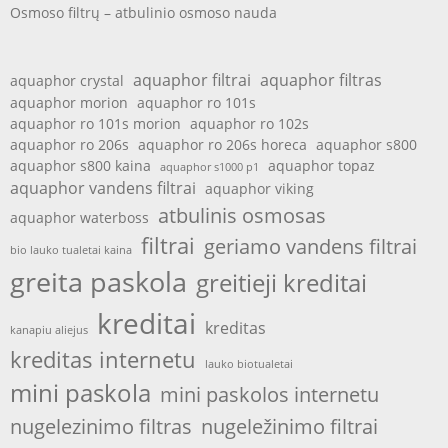
Osmoso filtrų – atbulinio osmoso nauda
aquaphor filtrai
aquaphor filtras
aquaphor crystal
aquaphor morion
aquaphor ro 101s
aquaphor ro 101s morion
aquaphor ro 102s
aquaphor ro 206s
aquaphor ro 206s horeca
aquaphor s800
aquaphor s800 kaina
aquaphor topaz
aquaphor s1000 p1
aquaphor vandens filtrai
aquaphor viking
atbulinis osmosas
aquaphor waterboss
filtrai
geriamo vandens filtrai
bio lauko tualetai kaina
greita paskola
greitieji kreditai
kreditai
kreditas
kanapiu aliejus
kreditas internetu
lauko biotualetai
mini paskola
mini paskolos internetu
nugelezinimo filtras
nugeležinimo filtrai