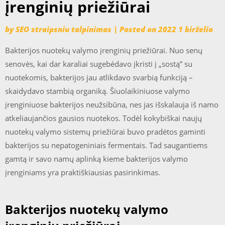
įrenginių priežiūrai
by
SEO straipsniu talpinimas
|
Posted on
2022 1 birželio
Bakterijos nuotekų valymo įrenginių priežiūrai. Nuo senų
senovės, kai dar karaliai sugebėdavo įkristi į „sostą” su
nuotekomis, bakterijos jau atlikdavo svarbią funkciją –
skaidydavo stambią organiką. Šiuolaikiniuose valymo
įrenginiuose bakterijos neužsibūna, nes jas išskalauja iš namo
atkeliaujančios gausios nuotekos. Todėl kokybiškai naujų
nuotekų valymo sistemų priežiūrai buvo pradėtos gaminti
bakterijos su nepatogeniniais fermentais. Tad saugantiems
gamtą ir savo namų aplinką kieme bakterijos valymo
įrenginiams yra praktiškiausias pasirinkimas.
Bakterijos nuotekų valymo