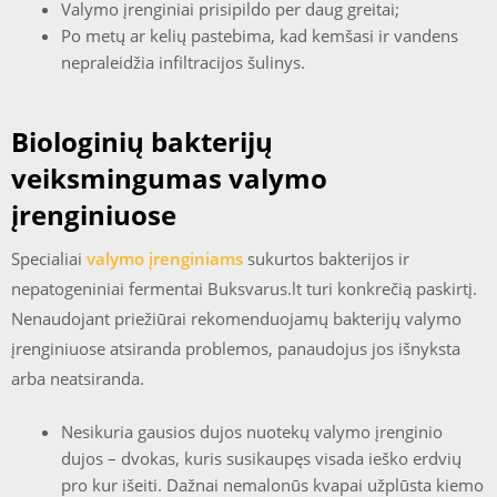
Valymo įrenginiai prisipildo per daug greitai;
Po metų ar kelių pastebima, kad kemšasi ir vandens
nepraleidžia infiltracijos šulinys.
Biologinių bakterijų
veiksmingumas valymo
įrenginiuose
Specialiai
valymo įrenginiams
sukurtos bakterijos ir
nepatogeniniai fermentai Buksvarus.lt turi konkrečią paskirtį.
Nenaudojant priežiūrai rekomenduojamų bakterijų valymo
įrenginiuose atsiranda problemos, panaudojus jos išnyksta
arba neatsiranda.
Nesikuria gausios dujos nuotekų valymo įrenginio
dujos – dvokas, kuris susikaupęs visada ieško erdvių
pro kur išeiti. Dažnai nemalonūs kvapai užplūsta kiemo