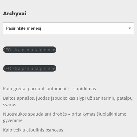
Archyvai
Archyvai
SEO straipsniu talpinimas
SEO straipsniu talpinimas
Kaip greitai parduoti automobilį – supirkimas
Baltos apnašos, juodas įspūdis: kas slypi už sanitarinių patalpų
švaros
Nuotraukos spauda ant drobės – pritaikymas šiuolaikiniame
gyvenime
Kaip veikia atbulinis osmosas