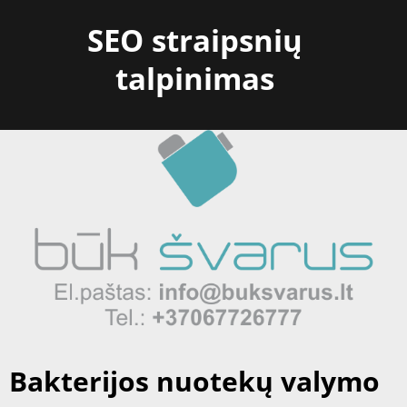
Skip
SEO straipsnių
to
content
talpinimas
Bakterijos nuotekų valymo