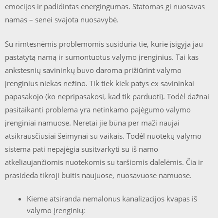
emocijos ir padidintas energingumas. Statomas gi nuosavas
namas – senei svajota nuosavybė.
Su rimtesnėmis problemomis susiduria tie, kurie įsigyja jau
pastatytą namą ir sumontuotus valymo įrenginius. Tai kas
ankstesnių savininkų buvo daroma prižiūrint valymo
įrenginius niekas nežino. Tik tiek kiek patys ex savininkai
papasakojo (ko nepripasakosi, kad tik parduoti). Todėl dažnai
pasitaikanti problema yra netinkamo pajėgumo valymo
įrenginiai namuose. Neretai jie būna per maži naujai
atsikrausčiusiai šeimynai su vaikais. Todėl nuotekų valymo
sistema pati nepajėgia susitvarkyti su iš namo
atkeliaujančiomis nuotekomis su taršiomis dalelėmis. Čia ir
prasideda tikroji buitis naujuose, nuosavuose namuose.
Kieme atsiranda nemalonus kanalizacijos kvapas iš
valymo įrenginių;