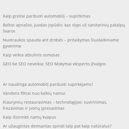
Kaip greitai parduoti automobilį – supirkimas
Baltos apnašos, juodas įspūdis: kas slypi už sanitarinių patalpų
švaros
Nuotraukos spauda ant drobės – pritaikymas šiuolaikiniame
gyvenime
Kaip veikia atbulinis osmosas
GEO be SEO neveikia: SEO Mokymai eksperto įžvalgos
Ar naudinga automobilį parduoti supirkėjams?
Vandens filtrai nuo kalkių namui
Kiaurymių restauravimas – technologijos: suvirinimas,
frezavimas ir įvorių įpresavimas
Kaip išsirinkti namų kvapus
Ar užaugintas deimantas spindi taip pat kaip natūralus?