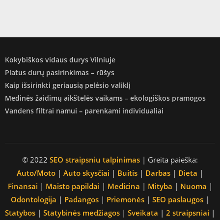
Kokybiškos vidaus durys Vilniuje
Platus durų pasirinkimas – rūšys
Kaip išsirinkti geriausią pelėsio valiklį
Medinės žaidimų aikštelės vaikams – ekologiškos pramogos
Vandens filtrai namui – parenkami individualiai
© 2022
SEO straipsniu talpinimas
| Greita paieška:
Auto/Moto
|
Auto skysčiai
|
Buitis
|
Darbas
|
Dieta
|
Finansai
|
Maisto papildai
|
Medicina
|
Mityba
|
Nuoma
|
Odontologija
|
Padangos
|
Priemonės
|
SEO paslaugos
|
Statybos
|
Statybinės medžiagos
|
Sveikata
|
2 straipsniai
|