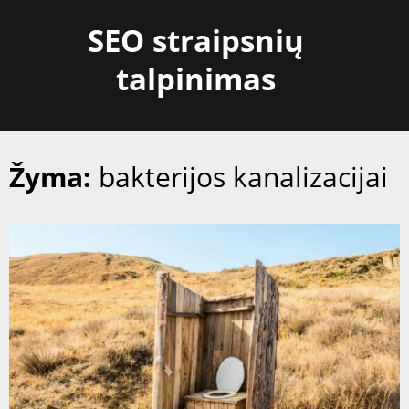
Skip
SEO straipsnių
to
content
talpinimas
Žyma:
bakterijos kanalizacijai