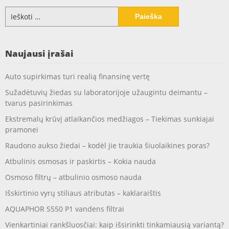
Ieškoti:
Naujausi įrašai
Auto supirkimas turi realią finansinę vertę
Sužadėtuvių žiedas su laboratorijoje užaugintu deimantu –
tvarus pasirinkimas
Ekstremalų krūvį atlaikančios medžiagos – Tiekimas sunkiajai
pramonei
Raudono aukso žiedai – kodėl jie traukia šiuolaikines poras?
Atbulinis osmosas ir paskirtis – Kokia nauda
Osmoso filtrų – atbulinio osmoso nauda
Išskirtinio vyrų stiliaus atributas – kaklaraištis
AQUAPHOR S550 P1 vandens filtrai
Vienkartiniai rankšluosčiai: kaip išsirinkti tinkamiausią variantą?