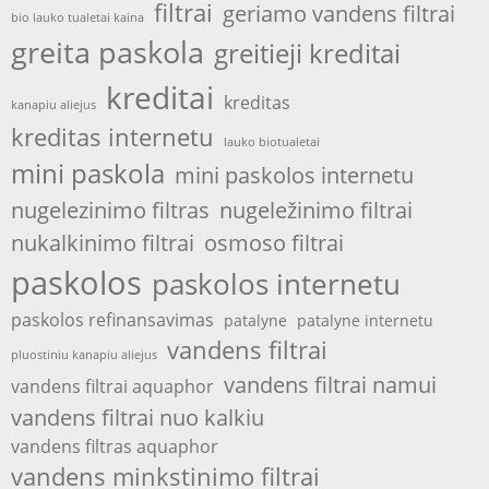
filtrai
geriamo vandens filtrai
bio lauko tualetai kaina
greita paskola
greitieji kreditai
kreditai
kreditas
kanapiu aliejus
kreditas internetu
lauko biotualetai
mini paskola
mini paskolos internetu
nugelezinimo filtras
nugeležinimo filtrai
nukalkinimo filtrai
osmoso filtrai
paskolos
paskolos internetu
paskolos refinansavimas
patalyne
patalyne internetu
vandens filtrai
pluostiniu kanapiu aliejus
vandens filtrai namui
vandens filtrai aquaphor
vandens filtrai nuo kalkiu
vandens filtras aquaphor
vandens minkstinimo filtrai