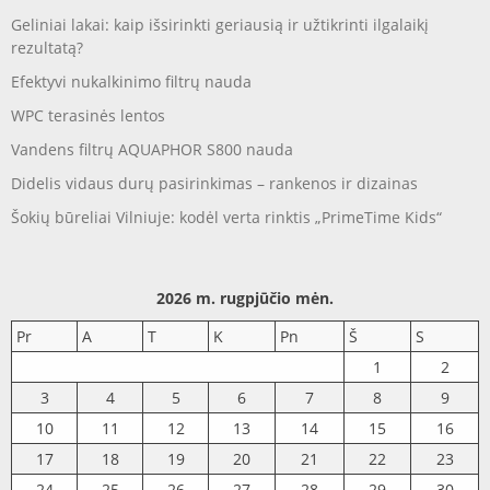
Geliniai lakai: kaip išsirinkti geriausią ir užtikrinti ilgalaikį
rezultatą?
Efektyvi nukalkinimo filtrų nauda
WPC terasinės lentos
Vandens filtrų AQUAPHOR S800 nauda
Didelis vidaus durų pasirinkimas – rankenos ir dizainas
Šokių būreliai Vilniuje: kodėl verta rinktis „PrimeTime Kids“
2026 m. rugpjūčio mėn.
Pr
A
T
K
Pn
Š
S
1
2
3
4
5
6
7
8
9
10
11
12
13
14
15
16
17
18
19
20
21
22
23
24
25
26
27
28
29
30