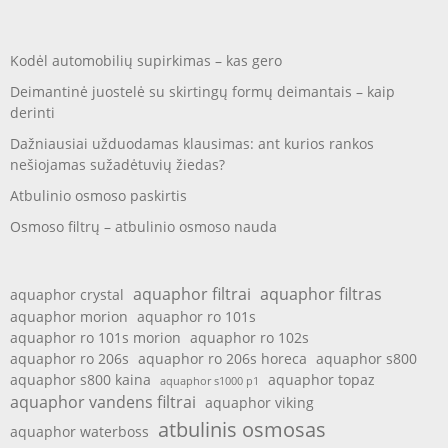
Kodėl automobilių supirkimas – kas gero
Deimantinė juostelė su skirtingų formų deimantais – kaip
derinti
Dažniausiai užduodamas klausimas: ant kurios rankos
nešiojamas sužadėtuvių žiedas?
Atbulinio osmoso paskirtis
Osmoso filtrų – atbulinio osmoso nauda
aquaphor filtrai
aquaphor filtras
aquaphor crystal
aquaphor morion
aquaphor ro 101s
aquaphor ro 101s morion
aquaphor ro 102s
aquaphor ro 206s
aquaphor ro 206s horeca
aquaphor s800
aquaphor s800 kaina
aquaphor topaz
aquaphor s1000 p1
aquaphor vandens filtrai
aquaphor viking
atbulinis osmosas
aquaphor waterboss