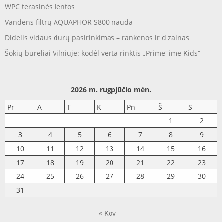
WPC terasinės lentos
Vandens filtrų AQUAPHOR S800 nauda
Didelis vidaus durų pasirinkimas – rankenos ir dizainas
Šokių būreliai Vilniuje: kodėl verta rinktis „PrimeTime Kids“
2026 m. rugpjūčio mėn.
Pr
A
T
K
Pn
Š
S
1
2
3
4
5
6
7
8
9
10
11
12
13
14
15
16
17
18
19
20
21
22
23
24
25
26
27
28
29
30
31
« Kov