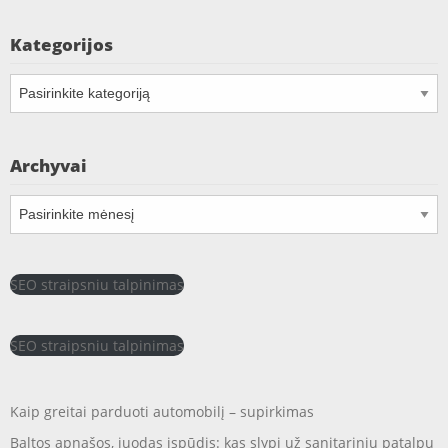
Kategorijos
Kategorijos
Archyvai
Archyvai
SEO straipsniu talpinimas
SEO straipsniu talpinimas
Kaip greitai parduoti automobilį – supirkimas
Baltos apnašos, juodas įspūdis: kas slypi už sanitarinių patalpų