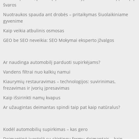
švaros
Nuotraukos spauda ant drobės – pritaikymas šiuolaikiniame
gyvenime
Kaip veikia atbulinis osmosas
GEO be SEO neveikia: SEO Mokymai eksperto įžvalgos
Ar naudinga automobilį parduoti supirkėjams?
Vandens filtrai nuo kalkių namui
Kiaurymių restauravimas – technologijos: suvirinimas,
frezavimas ir įvorių įpresavimas
Kaip išsirinkti namų kvapus
Ar užaugintas deimantas spindi taip pat kaip natūralus?
Kodėl automobilių supirkimas – kas gero
Deimantinė juostelė su skirtingų formų deimantais – kaip