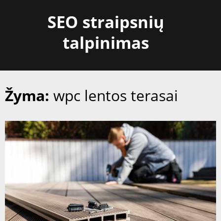
Skip
SEO straipsnių
to
content
talpinimas
Žyma:
wpc lentos terasai