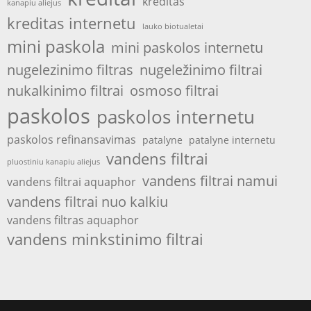
kreditas
kanapiu aliejus
kreditas internetu
lauko biotualetai
mini paskola
mini paskolos internetu
nugelezinimo filtras
nugeležinimo filtrai
nukalkinimo filtrai
osmoso filtrai
paskolos
paskolos internetu
paskolos refinansavimas
patalyne
patalyne internetu
vandens filtrai
pluostiniu kanapiu aliejus
vandens filtrai namui
vandens filtrai aquaphor
vandens filtrai nuo kalkiu
vandens filtras aquaphor
vandens minkstinimo filtrai