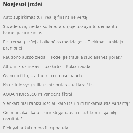
Naujausi įrašai
Auto supirkimas turi realią finansinę vertę
Sužadėtuvių žiedas su laboratorijoje užaugintu deimantu –
tvarus pasirinkimas
Ekstremalų krūvį atlaikančios medžiagos – Tiekimas sunkiajai
pramonei
Raudono aukso žiedai – kodėl jie traukia šiuolaikines poras?
Atbulinis osmosas ir paskirtis – Kokia nauda
Osmoso filtrų – atbulinio osmoso nauda
Išskirtinio vyrų stiliaus atributas – kaklaraištis
AQUAPHOR S550 P1 vandens filtrai
Vienkartiniai rankšluosčiai: kaip išsirinkti tinkamiausią variantą?
Geliniai lakai: kaip išsirinkti geriausią ir užtikrinti ilgalaikį
rezultatą?
Efektyvi nukalkinimo filtrų nauda