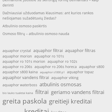
derinti
Dažniausiai užduodamas klausimas: ant kurios rankos
nešiojamas sužadėtuvių žiedas?
Atbulinio osmoso paskirtis
Osmoso filtrų – atbulinio osmoso nauda
aquaphor filtrai
aquaphor filtras
aquaphor crystal
aquaphor morion
aquaphor ro 101s
aquaphor ro 101s morion
aquaphor ro 102s
aquaphor ro 206s
aquaphor ro 206s horeca
aquaphor s800
aquaphor s800 kaina
aquaphor topaz
aquaphor s1000 p1
aquaphor vandens filtrai
aquaphor viking
atbulinis osmosas
aquaphor waterboss
filtrai
geriamo vandens filtrai
bio lauko tualetai kaina
greita paskola
greitieji kreditai
kreditai