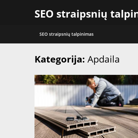
Skip
SEO straipsnių talp
to
content
SEO straipsnių talpinimas
Kategorija:
Apdaila