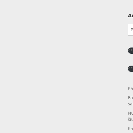
A
Ar
SE
SE
Ka
Ba
sa
Nu
ši
Ka