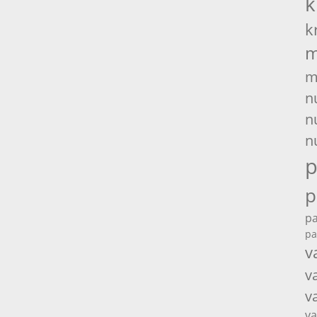
k
k
m
m
n
n
n
p
p
pa
pa
v
v
v
va