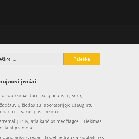
koti:
aujausi įrašai
to supirkimas turi realią finansinę vertę
žadėtuvių žiedas su laboratorijoje užaugintu
imantu – tvarus pasirinkimas
stremalų krūvį atlaikančios medžiagos – Tiekimas
nkiajai pramonei
udono aukso žiedai – kodėl jie traukia šiuolaikines