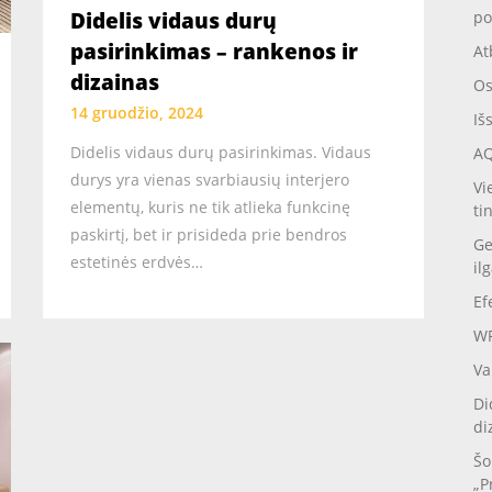
Didelis vidaus durų
po
pasirinkimas – rankenos ir
At
dizainas
Os
14 gruodžio, 2024
Iš
Didelis vidaus durų pasirinkimas. Vidaus
AQ
durys yra vienas svarbiausių interjero
Vi
elementų, kuris ne tik atlieka funkcinę
ti
paskirtį, bet ir prisideda prie bendros
Ge
estetinės erdvės…
il
Ef
WP
Va
Di
di
Šo
„P