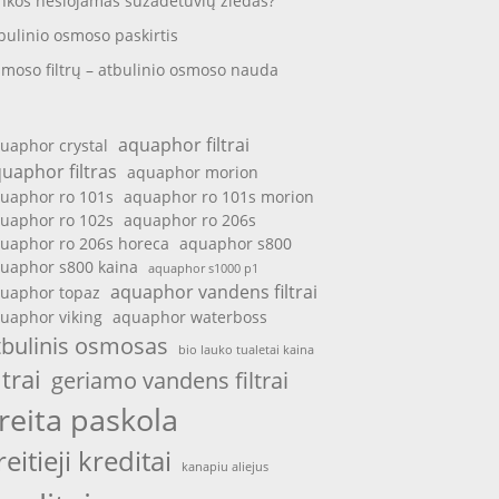
nkos nešiojamas sužadėtuvių žiedas?
bulinio osmoso paskirtis
moso filtrų – atbulinio osmoso nauda
aquaphor filtrai
uaphor crystal
uaphor filtras
aquaphor morion
uaphor ro 101s
aquaphor ro 101s morion
uaphor ro 102s
aquaphor ro 206s
uaphor ro 206s horeca
aquaphor s800
uaphor s800 kaina
aquaphor s1000 p1
aquaphor vandens filtrai
uaphor topaz
uaphor viking
aquaphor waterboss
tbulinis osmosas
bio lauko tualetai kaina
ltrai
geriamo vandens filtrai
reita paskola
reitieji kreditai
kanapiu aliejus