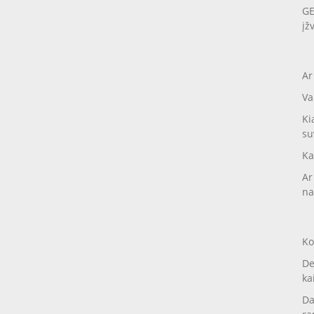
GE
įž
Ar
Va
Ki
su
Ka
Ar
na
Ko
De
ka
Da