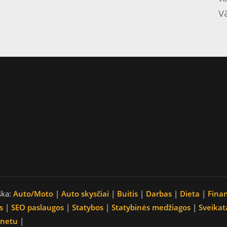
v
ška:
Auto/Moto
|
Auto skysčiai
|
Buitis
|
Darbas
|
Dieta
|
Fina
s
|
SEO paslaugos
|
Statybos
|
Statybinės medžiagos
|
Sveikat
rnetu
|