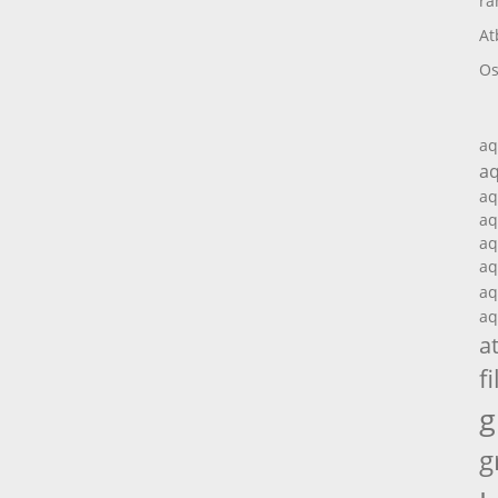
ra
At
Os
aq
aq
aq
aq
aq
aq
aq
aq
a
fi
g
g