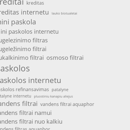
reditai
kreditas
reditas internetu
lauko biotualetai
ini paskola
ini paskolos internetu
ugelezinimo filtras
ugeležinimo filtrai
ukalkinimo filtrai
osmoso filtrai
askolos
askolos internetu
skolos refinansavimas
patalyne
talyne internetu
pluostiniu kanapiu aliejus
andens filtrai
vandens filtrai aquaphor
andens filtrai namui
andens filtrai nuo kalkiu
ndens filtras aquaphor