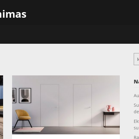
inimas
Ieš
N
Au
Su
de
Ek
su
Ra