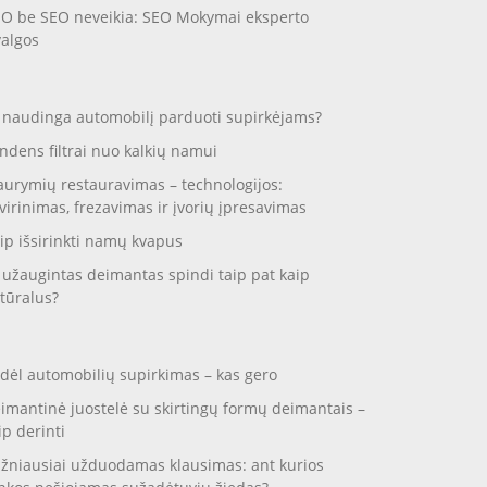
O be SEO neveikia: SEO Mokymai eksperto
valgos
 naudinga automobilį parduoti supirkėjams?
ndens filtrai nuo kalkių namui
aurymių restauravimas – technologijos:
virinimas, frezavimas ir įvorių įpresavimas
ip išsirinkti namų kvapus
 užaugintas deimantas spindi taip pat kaip
tūralus?
dėl automobilių supirkimas – kas gero
imantinė juostelė su skirtingų formų deimantais –
ip derinti
žniausiai užduodamas klausimas: ant kurios