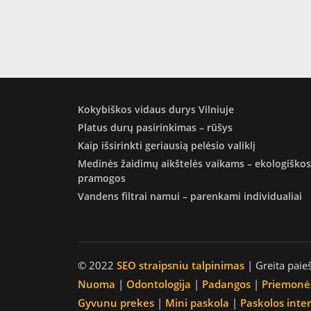
Kokybiškos vidaus durys Vilniuje
Platus durų pasirinkimas – rūšys
Kaip išsirinkti geriausią pelėsio valiklį
Medinės žaidimų aikštelės vaikams – ekologiškos
pramogos
Vandens filtrai namui – parenkami individualiai
© 2022
SEO straipsniu talpinimas
| Greita paie
Nuoma
|
Odontologija
|
Padangos
|
Priemonė
Gyvunu prekes
|
Mini paskola
|
Paskolos inte