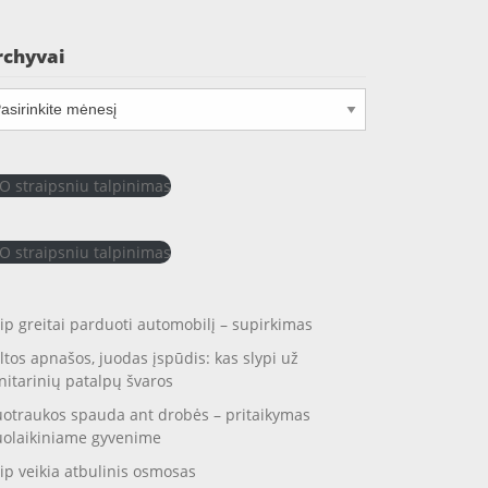
rchyvai
chyvai
O straipsniu talpinimas
O straipsniu talpinimas
ip greitai parduoti automobilį – supirkimas
ltos apnašos, juodas įspūdis: kas slypi už
nitarinių patalpų švaros
otraukos spauda ant drobės – pritaikymas
uolaikiniame gyvenime
ip veikia atbulinis osmosas