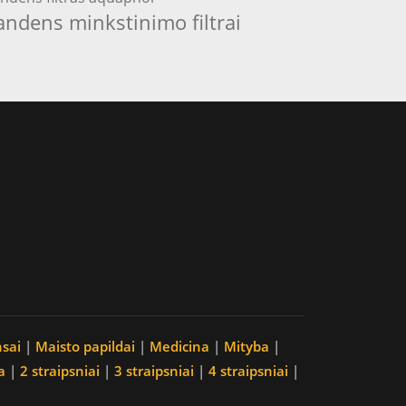
andens minkstinimo filtrai
nsai
|
Maisto papildai
|
Medicina
|
Mityba
|
a
|
2 straipsniai
|
3 straipsniai
|
4 straipsniai
|