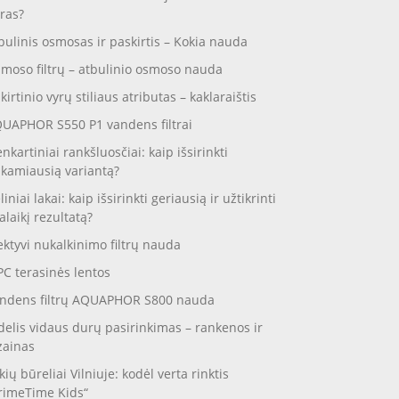
ras?
bulinis osmosas ir paskirtis – Kokia nauda
moso filtrų – atbulinio osmoso nauda
skirtinio vyrų stiliaus atributas – kaklaraištis
UAPHOR S550 P1 vandens filtrai
enkartiniai rankšluosčiai: kaip išsirinkti
nkamiausią variantą?
liniai lakai: kaip išsirinkti geriausią ir užtikrinti
galaikį rezultatą?
ektyvi nukalkinimo filtrų nauda
C terasinės lentos
ndens filtrų AQUAPHOR S800 nauda
delis vidaus durų pasirinkimas – rankenos ir
zainas
kių būreliai Vilniuje: kodėl verta rinktis
rimeTime Kids“