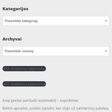
Kategorijos
Kategorijos
Archyvai
Archyvai
SEO straipsniu talpinimas
SEO straipsniu talpinimas
Kaip greitai parduoti automobilį – supirkimas
Baltos apnašos, juodas įspūdis: kas slypi už sanitarinių patalpų