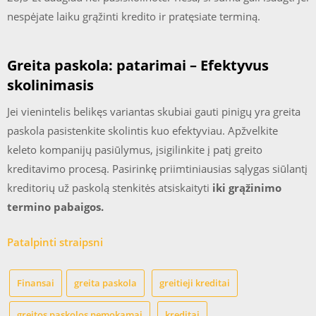
nespėjate laiku grąžinti kredito ir pratęsiate terminą.
Greita paskola: patarimai – Efektyvus
skolinimasis
Jei vienintelis belikęs variantas skubiai gauti pinigų yra greita
paskola pasistenkite skolintis kuo efektyviau. Apžvelkite
keleto kompanijų pasiūlymus, įsigilinkite į patį greito
kreditavimo procesą. Pasirinkę priimtiniausias sąlygas siūlantį
kreditorių už paskolą stenkitės atsiskaityti
iki grąžinimo
termino pabaigos.
Patalpinti straipsni
Finansai
greita paskola
greitieji kreditai
greitos paskolos nemokamai
kreditai