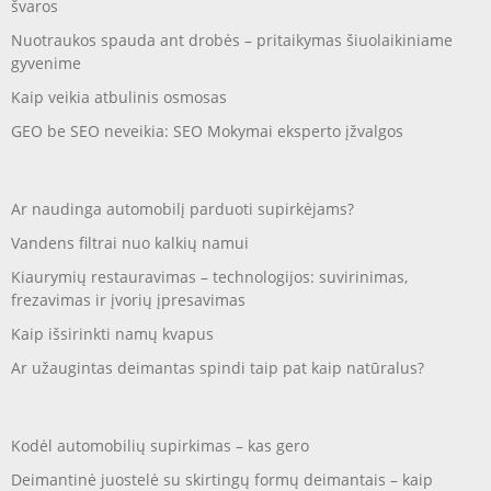
švaros
Nuotraukos spauda ant drobės – pritaikymas šiuolaikiniame
gyvenime
Kaip veikia atbulinis osmosas
GEO be SEO neveikia: SEO Mokymai eksperto įžvalgos
Ar naudinga automobilį parduoti supirkėjams?
Vandens filtrai nuo kalkių namui
Kiaurymių restauravimas – technologijos: suvirinimas,
frezavimas ir įvorių įpresavimas
Kaip išsirinkti namų kvapus
Ar užaugintas deimantas spindi taip pat kaip natūralus?
Kodėl automobilių supirkimas – kas gero
Deimantinė juostelė su skirtingų formų deimantais – kaip