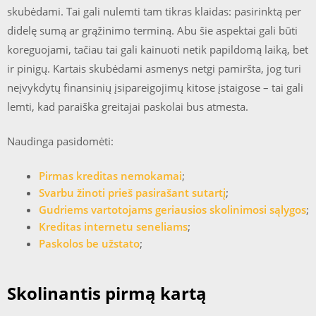
skubėdami. Tai gali nulemti tam tikras klaidas: pasirinktą per
didelę sumą ar grąžinimo terminą. Abu šie aspektai gali būti
koreguojami, tačiau tai gali kainuoti netik papildomą laiką, bet
ir pinigų. Kartais skubėdami asmenys netgi pamiršta, jog turi
neįvykdytų finansinių įsipareigojimų kitose įstaigose – tai gali
lemti, kad paraiška greitajai paskolai bus atmesta.
Naudinga pasidomėti:
Pirmas kreditas nemokamai
;
Svarbu žinoti prieš pasirašant sutartį
;
Gudriems vartotojams geriausios skolinimosi sąlygos
;
Kreditas internetu seneliams
;
Paskolos be užstato
;
Skolinantis pirmą kartą