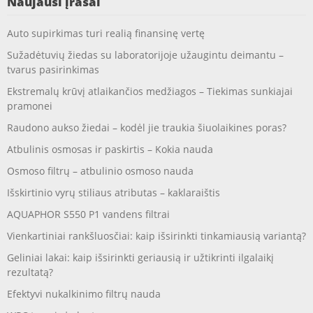
Naujausi įrašai
Auto supirkimas turi realią finansinę vertę
Sužadėtuvių žiedas su laboratorijoje užaugintu deimantu –
tvarus pasirinkimas
Ekstremalų krūvį atlaikančios medžiagos – Tiekimas sunkiajai
pramonei
Raudono aukso žiedai – kodėl jie traukia šiuolaikines poras?
Atbulinis osmosas ir paskirtis – Kokia nauda
Osmoso filtrų – atbulinio osmoso nauda
Išskirtinio vyrų stiliaus atributas – kaklaraištis
AQUAPHOR S550 P1 vandens filtrai
Vienkartiniai rankšluosčiai: kaip išsirinkti tinkamiausią variantą?
Geliniai lakai: kaip išsirinkti geriausią ir užtikrinti ilgalaikį
rezultatą?
Efektyvi nukalkinimo filtrų nauda