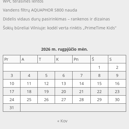
WPC terasinės lentos
Vandens filtrų AQUAPHOR S800 nauda
Didelis vidaus durų pasirinkimas – rankenos ir dizainas
Šokių būreliai Vilniuje: kodėl verta rinktis „PrimeTime Kids“
2026 m. rugpjūčio mėn.
Pr
A
T
K
Pn
Š
S
1
2
3
4
5
6
7
8
9
10
11
12
13
14
15
16
17
18
19
20
21
22
23
24
25
26
27
28
29
30
31
« Kov