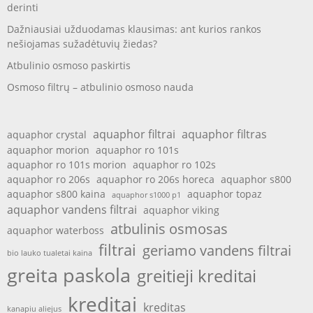
derinti
Dažniausiai užduodamas klausimas: ant kurios rankos
nešiojamas sužadėtuvių žiedas?
Atbulinio osmoso paskirtis
Osmoso filtrų – atbulinio osmoso nauda
aquaphor filtrai
aquaphor filtras
aquaphor crystal
aquaphor morion
aquaphor ro 101s
aquaphor ro 101s morion
aquaphor ro 102s
aquaphor ro 206s
aquaphor ro 206s horeca
aquaphor s800
aquaphor s800 kaina
aquaphor topaz
aquaphor s1000 p1
aquaphor vandens filtrai
aquaphor viking
atbulinis osmosas
aquaphor waterboss
filtrai
geriamo vandens filtrai
bio lauko tualetai kaina
greita paskola
greitieji kreditai
kreditai
kreditas
kanapiu aliejus