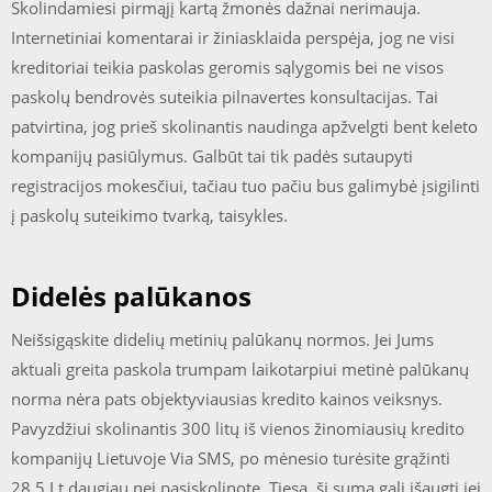
Skolindamiesi pirmąjį kartą žmonės dažnai nerimauja.
Internetiniai komentarai ir žiniasklaida perspėja, jog ne visi
kreditoriai teikia paskolas geromis sąlygomis bei ne visos
paskolų bendrovės suteikia pilnavertes konsultacijas. Tai
patvirtina, jog prieš skolinantis naudinga apžvelgti bent keleto
kompanijų pasiūlymus. Galbūt tai tik padės sutaupyti
registracijos mokesčiui, tačiau tuo pačiu bus galimybė įsigilinti
į paskolų suteikimo tvarką, taisykles.
Didelės palūkanos
Neišsigąskite didelių metinių palūkanų normos. Jei Jums
aktuali greita paskola trumpam laikotarpiui metinė palūkanų
norma nėra pats objektyviausias kredito kainos veiksnys.
Pavyzdžiui skolinantis 300 litų iš vienos žinomiausių kredito
kompanijų Lietuvoje Via SMS, po mėnesio turėsite grąžinti
28,5 Lt daugiau nei pasiskolinote. Tiesa, ši suma gali išaugti jei