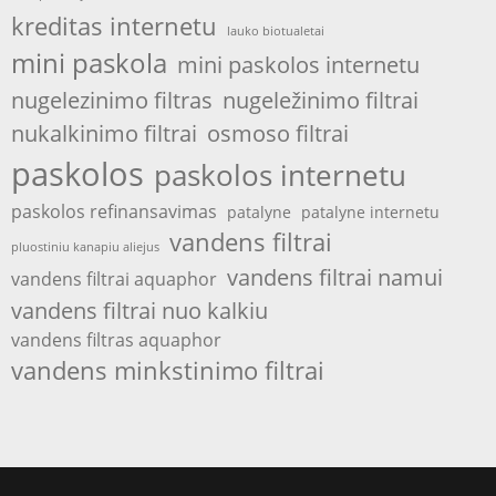
kreditas internetu
lauko biotualetai
mini paskola
mini paskolos internetu
nugelezinimo filtras
nugeležinimo filtrai
nukalkinimo filtrai
osmoso filtrai
paskolos
paskolos internetu
paskolos refinansavimas
patalyne
patalyne internetu
vandens filtrai
pluostiniu kanapiu aliejus
vandens filtrai namui
vandens filtrai aquaphor
vandens filtrai nuo kalkiu
vandens filtras aquaphor
vandens minkstinimo filtrai