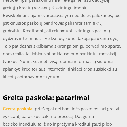
nesudėtingai pasiskolinti internete galite rasti daugybę
greitųjų kreditų variantų iš skirtingų įmonių.
Besiskolinančiajam svarbiausia yra nedidelės palūkanos, tuo
įsitikinusios paskolų bendrovės gali imtis tam tikrų
gudrybių. Kreditoriai gali reklamuoti skirtingus paskolų
dydžius ir terminus – veiksnius, kurie įtakoja palūkanų dydį.
Taip pat dažnai skelbiama skirtinga pinigų pervedimo sparta,
nors realiai tai labiausiai priklauso nuo bankinių transakcijų
tvarkos. Norint sužinoti visą rūpimą informaciją siūloma
aplankyti kreditoriaus internetinį tinklapį arba susisiekti su
klientų aptarnavimo skyriumi.
Greita paskola: patarimai
Greita paskola
, priešingai nei bankinės paskolos turi greitai
vykstantį paraiškos teikimo procesą. Dauguma
besiskolinančiųjų tai žino ir prašymą kreditui gauti pildo