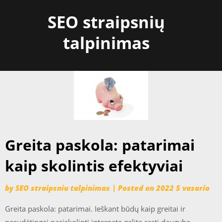
Skip
SEO straipsnių
to
content
talpinimas
Greita paskola: patarimai
kaip skolintis efektyviai
by
SEO straipsniu talpinimas
|
Posted on
2022 5 vasario
Greita paskola: patarimai. Ieškant būdų kaip greitai ir