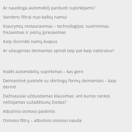
Ar naudinga automobilį parduoti supirkėjams?
Vandens filtrai nuo kalkių namui
Kiaurymių restauravimas – technologijos: suvirinimas,
frezavimas ir įvorių įpresavimas
Kaip išsirinkti namų kvapus
Ar užaugintas deimantas spindi taip pat kaip natūralus?
Kodėl automobilių supirkimas – kas gero
Deimantinė juostelė su skirtingų formų deimantais – kaip
derinti
Dažniausiai užduodamas klausimas: ant kurios rankos
nešiojamas sužadėtuvių žiedas?
Atbulinio osmoso paskirtis
Osmoso filtrų – atbulinio osmoso nauda