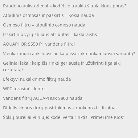
Raudono aukso žiedai – kodėl jie traukia šiuolaikines poras?
Atbulinis osmosas ir paskirtis – Kokia nauda
Osmoso filtrų – atbulinio osmoso nauda
Išskirtinio vyrų stiliaus atributas – kaklaraištis
AQUAPHOR S550 P1 vandens filtrai
Vienkartiniai rankšluosčiai: kaip išsirinkti tinkamiausią variantą?
Geliniai lakai: kaip išsirinkti geriausią ir užtikrinti ilgalaikį
rezultatą?
Efektyvi nukalkinimo filtrų nauda
WPC terasinės lentos
Vandens filtrų AQUAPHOR S800 nauda
Didelis vidaus durų pasirinkimas – rankenos ir dizainas
Šokių būreliai Vilniuje: kodėl verta rinktis „PrimeTime Kids“