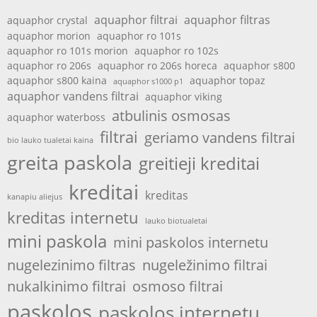
aquaphor filtrai
aquaphor filtras
aquaphor crystal
aquaphor morion
aquaphor ro 101s
aquaphor ro 101s morion
aquaphor ro 102s
aquaphor ro 206s
aquaphor ro 206s horeca
aquaphor s800
aquaphor s800 kaina
aquaphor topaz
aquaphor s1000 p1
aquaphor vandens filtrai
aquaphor viking
atbulinis osmosas
aquaphor waterboss
filtrai
geriamo vandens filtrai
bio lauko tualetai kaina
greita paskola
greitieji kreditai
kreditai
kreditas
kanapiu aliejus
kreditas internetu
lauko biotualetai
mini paskola
mini paskolos internetu
nugelezinimo filtras
nugeležinimo filtrai
nukalkinimo filtrai
osmoso filtrai
paskolos
paskolos internetu