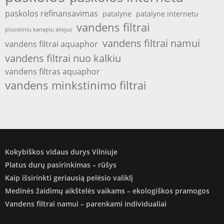
paskolos refinansavimas
patalyne
patalyne internetu
vandens filtrai
pluostiniu kanapiu aliejus
vandens filtrai namui
vandens filtrai aquaphor
vandens filtrai nuo kalkiu
vandens filtras aquaphor
vandens minkstinimo filtrai
Kokybiškos vidaus durys Vilniuje
Platus durų pasirinkimas – rūšys
Kaip išsirinkti geriausią pelėsio valiklį
Medinės žaidimų aikštelės vaikams – ekologiškos pramogos
Vandens filtrai namui – parenkami individualiai