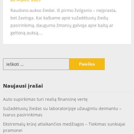
Raudono aukso žiedai. Iš pirmo žvilgsnio – neįprasta,
bet žavinga. Kai kalbame apie sužadėtuvių žiedų
pasirinkimą, dauguma žmonių galvoja apie baltą ar
geltoną auksą….
Ieškoti:
Naujausi įrašai
Auto supirkimas turi realią finansinę vertę
Sužadėtuvių žiedas su laboratorijoje užaugintu deimantu –
tvarus pasirinkimas
Ekstremalų krūvį atlaikančios medžiagos – Tiekimas sunkiajai
pramonei