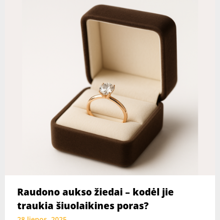
Raudono aukso žiedai – kodėl jie
traukia šiuolaikines poras?
28 liepos, 2025