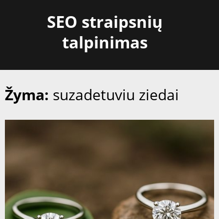
Skip
SEO straipsnių
to
content
talpinimas
Žyma:
suzadetuviu ziedai