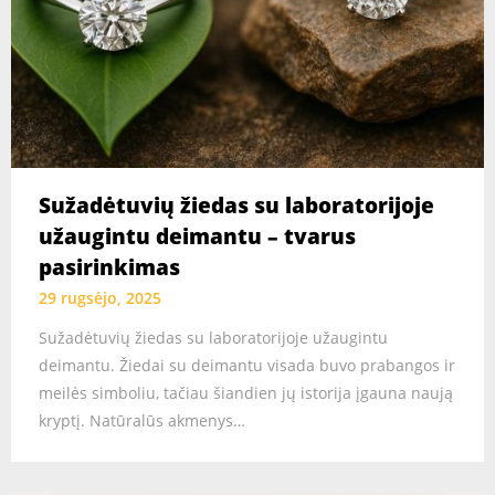
Sužadėtuvių žiedas su laboratorijoje
užaugintu deimantu – tvarus
pasirinkimas
29 rugsėjo, 2025
Sužadėtuvių žiedas su laboratorijoje užaugintu
deimantu. Žiedai su deimantu visada buvo prabangos ir
meilės simboliu, tačiau šiandien jų istorija įgauna naują
kryptį. Natūralūs akmenys…