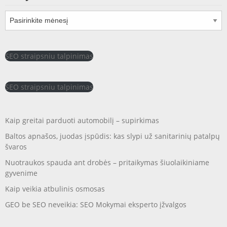
Archyvai
SEO straipsniu talpinimas
SEO straipsniu talpinimas
Kaip greitai parduoti automobilį – supirkimas
Baltos apnašos, juodas įspūdis: kas slypi už sanitarinių patalpų
švaros
Nuotraukos spauda ant drobės – pritaikymas šiuolaikiniame
gyvenime
Kaip veikia atbulinis osmosas
GEO be SEO neveikia: SEO Mokymai eksperto įžvalgos