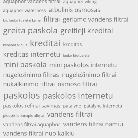
aquaphor vandens filtrai
aquaphor viking
atbulinis osmosas
aquaphor waterboss
filtrai
geriamo vandens filtrai
bio lauko tualetai kaina
greita paskola
greitieji kreditai
kreditai
kreditas
kanapiu aliejus
kreditas internetu
lauko biotualetai
mini paskola
mini paskolos internetu
nugelezinimo filtras
nugeležinimo filtrai
nukalkinimo filtrai
osmoso filtrai
paskolos
paskolos internetu
paskolos refinansavimas
patalyne
patalyne internetu
vandens filtrai
pluostiniu kanapiu aliejus
vandens filtrai namui
vandens filtrai aquaphor
vandens filtrai nuo kalkiu