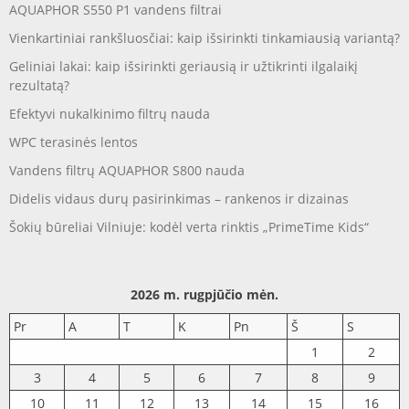
AQUAPHOR S550 P1 vandens filtrai
Vienkartiniai rankšluosčiai: kaip išsirinkti tinkamiausią variantą?
Geliniai lakai: kaip išsirinkti geriausią ir užtikrinti ilgalaikį
rezultatą?
Efektyvi nukalkinimo filtrų nauda
WPC terasinės lentos
Vandens filtrų AQUAPHOR S800 nauda
Didelis vidaus durų pasirinkimas – rankenos ir dizainas
Šokių būreliai Vilniuje: kodėl verta rinktis „PrimeTime Kids“
2026 m. rugpjūčio mėn.
Pr
A
T
K
Pn
Š
S
1
2
3
4
5
6
7
8
9
10
11
12
13
14
15
16