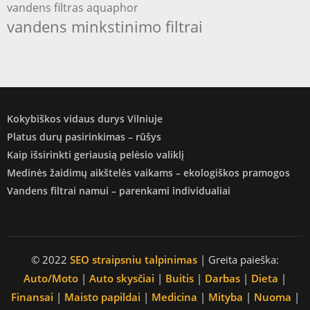
vandens filtras aquaphor
vandens minkstinimo filtrai
Kokybiškos vidaus durys Vilniuje
Platus durų pasirinkimas – rūšys
Kaip išsirinkti geriausią pelėsio valiklį
Medinės žaidimų aikštelės vaikams – ekologiškos pramogos
Vandens filtrai namui – parenkami individualiai
© 2022
SEO straipsniu talpinimas
| Greita paieška:
Auto/Moto
|
Auto skysčiai
|
Buitis
|
Darbas
|
Dieta
|
Finansai
|
Maisto papildai
|
Medicina
|
Mityba
|
Nuoma
|