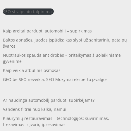
SEO straipsniu talpinimas
Kaip greitai parduoti automobilį – supirkimas
Baltos apnašos, juodas įspūdis: kas slypi už sanitarinių patalpų
švaros
Nuotraukos spauda ant drobės – pritaikymas šiuolaikiniame
gyvenime
Kaip veikia atbulinis osmosas
GEO be SEO neveikia: SEO Mokymai eksperto įžvalgos
Ar naudinga automobilį parduoti supirkėjams?
Vandens filtrai nuo kalkių namui
Kiaurymių restauravimas – technologijos: suvirinimas,
frezavimas ir įvorių įpresavimas