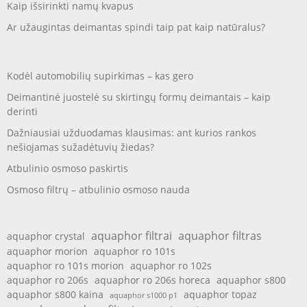
Kaip išsirinkti namų kvapus
Ar užaugintas deimantas spindi taip pat kaip natūralus?
Kodėl automobilių supirkimas – kas gero
Deimantinė juostelė su skirtingų formų deimantais – kaip
derinti
Dažniausiai užduodamas klausimas: ant kurios rankos
nešiojamas sužadėtuvių žiedas?
Atbulinio osmoso paskirtis
Osmoso filtrų – atbulinio osmoso nauda
aquaphor filtrai
aquaphor filtras
aquaphor crystal
aquaphor morion
aquaphor ro 101s
aquaphor ro 101s morion
aquaphor ro 102s
aquaphor ro 206s
aquaphor ro 206s horeca
aquaphor s800
aquaphor s800 kaina
aquaphor topaz
aquaphor s1000 p1