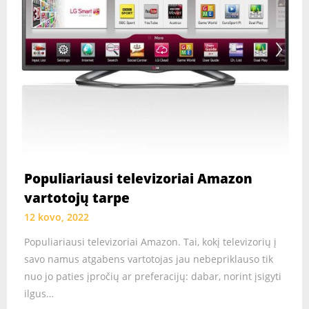
Populiariausi televizoriai Amazon
vartotojų tarpe
12 kovo, 2022
Populiariausi televizoriai Amazon. Tai, kokį televizorių į
savo namus atgabens vartotojas jau nebepriklauso tik
nuo jo paties įpročių ar preferacijų: dabar, norint įsigyti
ilgus…