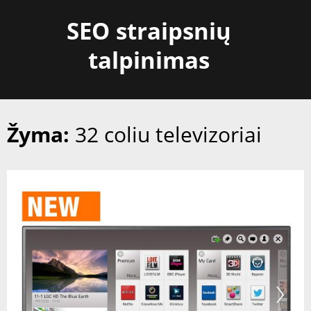
Skip
SEO straipsnių
to
content
talpinimas
Žyma:
32 coliu televizoriai