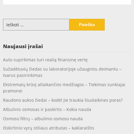
Ieškoti:
Naujausi įrašai
Auto supirkimas turi realią finansinę vertę
Sužadėtuvių žiedas su laboratorijoje užaugintu deimantu –
tvarus pasirinkimas
Ekstremalų krūvį atlaikančios medžiagos – Tiekimas sunkiajai
pramonei
Raudono aukso žiedai – kodėl jie traukia šiuolaikines poras?
Atbulinis osmosas ir paskirtis – Kokia nauda
Osmoso filtrų – atbulinio osmoso nauda
Išskirtinio vyrų stiliaus atributas – kaklaraištis