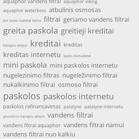
aquaphor vandens filtrai
aquaphor viking
atbulinis osmosas
aquaphor waterboss
filtrai
geriamo vandens filtrai
bio lauko tualetai kaina
greita paskola
greitieji kreditai
kreditai
kreditas
kanapiu aliejus
kreditas internetu
lauko biotualetai
mini paskola
mini paskolos internetu
nugelezinimo filtras
nugeležinimo filtrai
nukalkinimo filtrai
osmoso filtrai
paskolos
paskolos internetu
paskolos refinansavimas
patalyne
patalyne internetu
vandens filtrai
pluostiniu kanapiu aliejus
vandens filtrai namui
vandens filtrai aquaphor
vandens filtrai nuo kalkiu