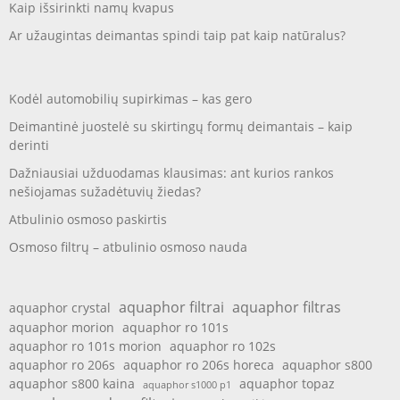
Kaip išsirinkti namų kvapus
Ar užaugintas deimantas spindi taip pat kaip natūralus?
Kodėl automobilių supirkimas – kas gero
Deimantinė juostelė su skirtingų formų deimantais – kaip
derinti
Dažniausiai užduodamas klausimas: ant kurios rankos
nešiojamas sužadėtuvių žiedas?
Atbulinio osmoso paskirtis
Osmoso filtrų – atbulinio osmoso nauda
aquaphor filtrai
aquaphor filtras
aquaphor crystal
aquaphor morion
aquaphor ro 101s
aquaphor ro 101s morion
aquaphor ro 102s
aquaphor ro 206s
aquaphor ro 206s horeca
aquaphor s800
aquaphor s800 kaina
aquaphor topaz
aquaphor s1000 p1