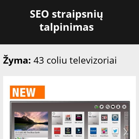
Skip
SEO straipsnių
to
content
talpinimas
Žyma:
43 coliu televizoriai