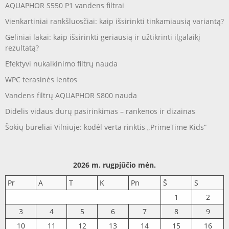
AQUAPHOR S550 P1 vandens filtrai
Vienkartiniai rankšluosčiai: kaip išsirinkti tinkamiausią variantą?
Geliniai lakai: kaip išsirinkti geriausią ir užtikrinti ilgalaikį
rezultatą?
Efektyvi nukalkinimo filtrų nauda
WPC terasinės lentos
Vandens filtrų AQUAPHOR S800 nauda
Didelis vidaus durų pasirinkimas – rankenos ir dizainas
Šokių būreliai Vilniuje: kodėl verta rinktis „PrimeTime Kids“
2026 m. rugpjūčio mėn.
Pr
A
T
K
Pn
Š
S
1
2
3
4
5
6
7
8
9
10
11
12
13
14
15
16