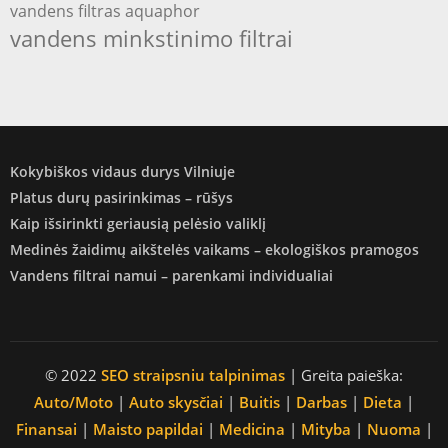
vandens filtras aquaphor
vandens minkstinimo filtrai
Kokybiškos vidaus durys Vilniuje
Platus durų pasirinkimas – rūšys
Kaip išsirinkti geriausią pelėsio valiklį
Medinės žaidimų aikštelės vaikams – ekologiškos pramogos
Vandens filtrai namui – parenkami individualiai
© 2022
SEO straipsniu talpinimas
| Greita paieška:
Auto/Moto
|
Auto skysčiai
|
Buitis
|
Darbas
|
Dieta
|
Finansai
|
Maisto papildai
|
Medicina
|
Mityba
|
Nuoma
|