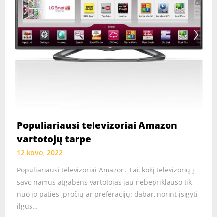
Populiariausi televizoriai Amazon
vartotojų tarpe
12 kovo, 2022
Populiariausi televizoriai Amazon. Tai, kokį televizorių į
savo namus atgabens vartotojas jau nebepriklauso tik
nuo jo paties įpročių ar preferacijų: dabar, norint įsigyti
ilgus…