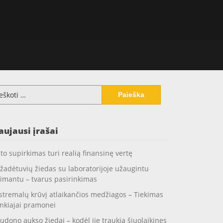
koti:
aujausi įrašai
to supirkimas turi realią finansinę vertę
žadėtuvių žiedas su laboratorijoje užaugintu
imantu – tvarus pasirinkimas
stremalų krūvį atlaikančios medžiagos – Tiekimas
nkiajai pramonei
udono aukso žiedai – kodėl jie traukia šiuolaikines