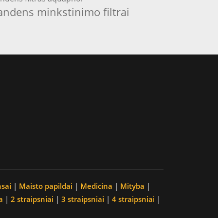
andens minkstinimo filtrai
nsai
|
Maisto papildai
|
Medicina
|
Mityba
|
a
|
2 straipsniai
|
3 straipsniai
|
4 straipsniai
|