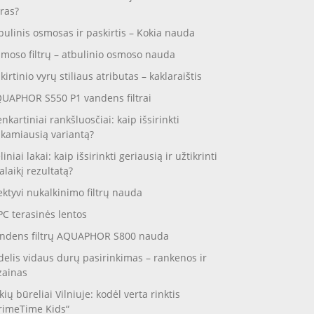
ras?
bulinis osmosas ir paskirtis – Kokia nauda
moso filtrų – atbulinio osmoso nauda
skirtinio vyrų stiliaus atributas – kaklaraištis
UAPHOR S550 P1 vandens filtrai
enkartiniai rankšluosčiai: kaip išsirinkti
nkamiausią variantą?
liniai lakai: kaip išsirinkti geriausią ir užtikrinti
galaikį rezultatą?
ektyvi nukalkinimo filtrų nauda
C terasinės lentos
ndens filtrų AQUAPHOR S800 nauda
delis vidaus durų pasirinkimas – rankenos ir
zainas
kių būreliai Vilniuje: kodėl verta rinktis
rimeTime Kids“