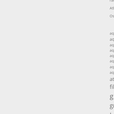
ra
At
Os
aq
aq
aq
aq
aq
aq
aq
aq
a
fi
g
g