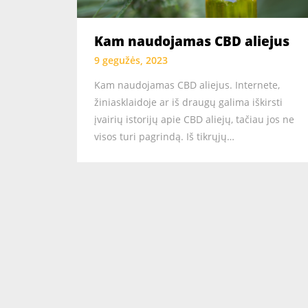
Kam naudojamas CBD aliejus
9 gegužės, 2023
Kam naudojamas CBD aliejus. Internete,
žiniasklaidoje ar iš draugų galima iškirsti
įvairių istorijų apie CBD aliejų, tačiau jos ne
visos turi pagrindą. Iš tikrųjų…