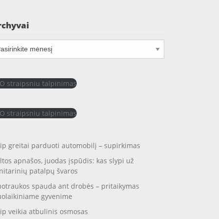
rchyvai
chyvai
O straipsniu talpinimas
O straipsniu talpinimas
ip greitai parduoti automobilį – supirkimas
ltos apnašos, juodas įspūdis: kas slypi už
nitarinių patalpų švaros
otraukos spauda ant drobės – pritaikymas
uolaikiniame gyvenime
ip veikia atbulinis osmosas