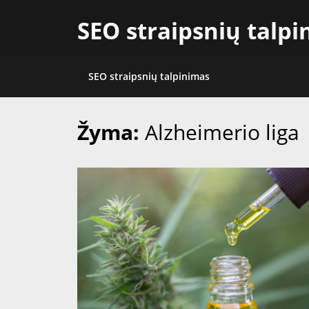
Skip
SEO straipsnių talp
to
content
SEO straipsnių talpinimas
Žyma:
Alzheimerio liga