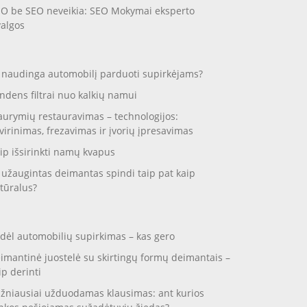
O be SEO neveikia: SEO Mokymai eksperto
valgos
 naudinga automobilį parduoti supirkėjams?
ndens filtrai nuo kalkių namui
aurymių restauravimas – technologijos:
virinimas, frezavimas ir įvorių įpresavimas
ip išsirinkti namų kvapus
 užaugintas deimantas spindi taip pat kaip
tūralus?
dėl automobilių supirkimas – kas gero
imantinė juostelė su skirtingų formų deimantais –
ip derinti
žniausiai užduodamas klausimas: ant kurios