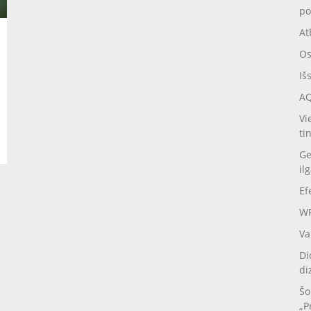
po
At
Os
Iš
AQ
Vi
ti
Ge
il
Ef
WP
Va
Di
di
Šo
„P