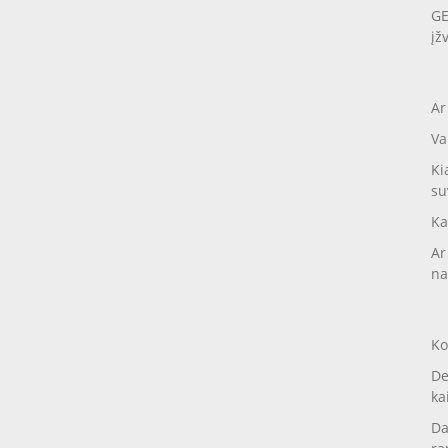
GE
įž
Ar
Va
Ki
su
Ka
Ar
na
Ko
De
ka
Da