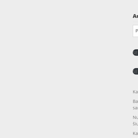
A
Ar
SE
SE
Ka
Ba
sa
Nu
ši
Ka