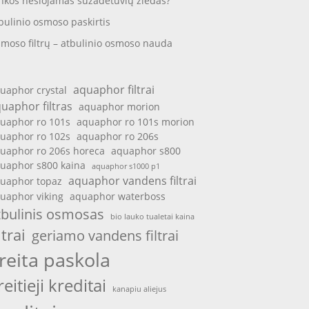
nkos nešiojamas sužadėtuvių žiedas?
bulinio osmoso paskirtis
moso filtrų – atbulinio osmoso nauda
aquaphor filtrai
uaphor crystal
uaphor filtras
aquaphor morion
uaphor ro 101s
aquaphor ro 101s morion
uaphor ro 102s
aquaphor ro 206s
uaphor ro 206s horeca
aquaphor s800
uaphor s800 kaina
aquaphor s1000 p1
aquaphor vandens filtrai
uaphor topaz
uaphor viking
aquaphor waterboss
tbulinis osmosas
bio lauko tualetai kaina
ltrai
geriamo vandens filtrai
reita paskola
reitieji kreditai
kanapiu aliejus