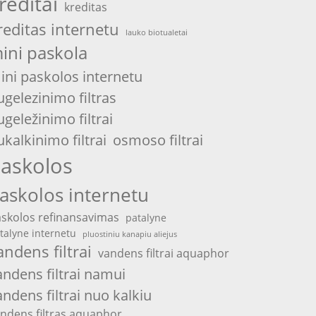
reditai
kreditas
reditas internetu
lauko biotualetai
ini paskola
ini paskolos internetu
ugelezinimo filtras
ugeležinimo filtrai
ukalkinimo filtrai
osmoso filtrai
askolos
askolos internetu
skolos refinansavimas
patalyne
talyne internetu
pluostiniu kanapiu aliejus
andens filtrai
vandens filtrai aquaphor
andens filtrai namui
andens filtrai nuo kalkiu
ndens filtras aquaphor