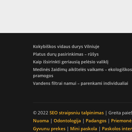
Kokybiškos vidaus durys Vilniuje
Platus durų pasirinkimas – rūšys
Kaip išsirinkti geriausią pelėsio valiklį
Medinės žaidimų aikštelės vaikams – ekologiškos
pramogos
Vandens filtrai namui – parenkami individualiai
© 2022
SEO straipsniu talpinimas
| Greita paie
Nuoma
|
Odontologija
|
Padangos
|
Priemonė
Gyvunu prekes
|
Mini paskola
|
Paskolos inte