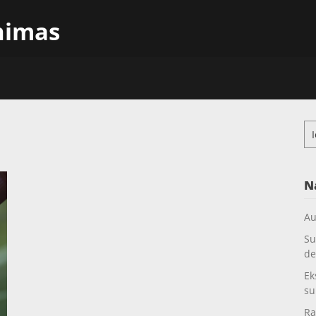
inimas
Ieš
N
Au
Su
de
Ek
su
Ra