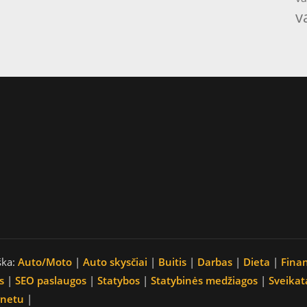
v
ška:
Auto/Moto
|
Auto skysčiai
|
Buitis
|
Darbas
|
Dieta
|
Fina
s
|
SEO paslaugos
|
Statybos
|
Statybinės medžiagos
|
Sveikat
rnetu
|