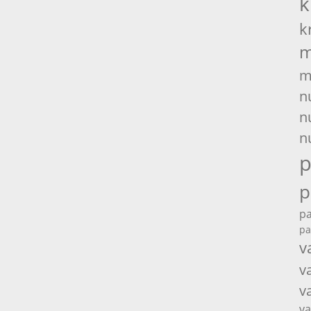
k
k
m
m
n
n
n
p
p
pa
pa
v
v
v
va