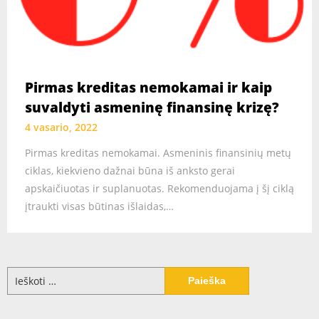
Pirmas kreditas nemokamai ir kaip
suvaldyti asmeninę finansinę krizę?
4 vasario, 2022
Pirmas kreditas nemokamai. Asmeninis finansinių metų
ciklas, kiekvieno dažnai būna iš anksto gerai
apskaičiuotas ir suplanuotas. Rekomenduojama į šį ciklą
įtraukti visas būtinas išlaidas,…
Ieškoti: