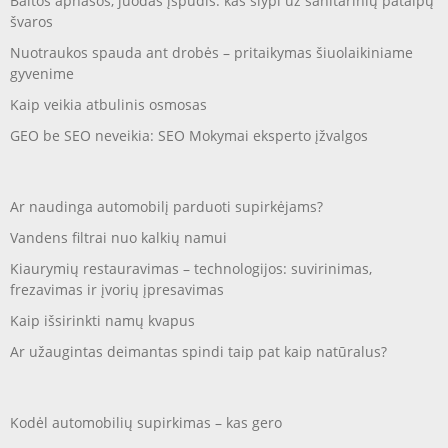
Baltos apnašos, juodas įspūdis: kas slypi už sanitarinių patalpų
švaros
Nuotraukos spauda ant drobės – pritaikymas šiuolaikiniame
gyvenime
Kaip veikia atbulinis osmosas
GEO be SEO neveikia: SEO Mokymai eksperto įžvalgos
Ar naudinga automobilį parduoti supirkėjams?
Vandens filtrai nuo kalkių namui
Kiaurymių restauravimas – technologijos: suvirinimas,
frezavimas ir įvorių įpresavimas
Kaip išsirinkti namų kvapus
Ar užaugintas deimantas spindi taip pat kaip natūralus?
Kodėl automobilių supirkimas – kas gero