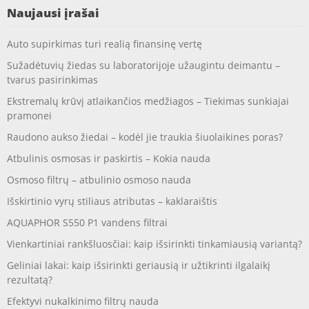
Naujausi įrašai
Auto supirkimas turi realią finansinę vertę
Sužadėtuvių žiedas su laboratorijoje užaugintu deimantu –
tvarus pasirinkimas
Ekstremalų krūvį atlaikančios medžiagos – Tiekimas sunkiajai
pramonei
Raudono aukso žiedai – kodėl jie traukia šiuolaikines poras?
Atbulinis osmosas ir paskirtis – Kokia nauda
Osmoso filtrų – atbulinio osmoso nauda
Išskirtinio vyrų stiliaus atributas – kaklaraištis
AQUAPHOR S550 P1 vandens filtrai
Vienkartiniai rankšluosčiai: kaip išsirinkti tinkamiausią variantą?
Geliniai lakai: kaip išsirinkti geriausią ir užtikrinti ilgalaikį
rezultatą?
Efektyvi nukalkinimo filtrų nauda