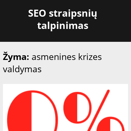
Skip
SEO straipsnių
to
content
talpinimas
Žyma:
asmenines krizes
valdymas