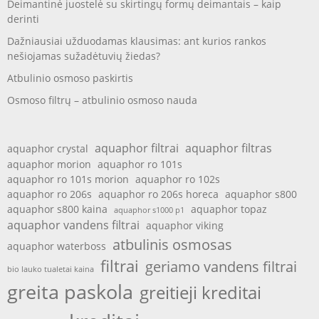
Deimantinė juostelė su skirtingų formų deimantais – kaip
derinti
Dažniausiai užduodamas klausimas: ant kurios rankos
nešiojamas sužadėtuvių žiedas?
Atbulinio osmoso paskirtis
Osmoso filtrų – atbulinio osmoso nauda
aquaphor filtrai
aquaphor filtras
aquaphor crystal
aquaphor morion
aquaphor ro 101s
aquaphor ro 101s morion
aquaphor ro 102s
aquaphor ro 206s
aquaphor ro 206s horeca
aquaphor s800
aquaphor s800 kaina
aquaphor topaz
aquaphor s1000 p1
aquaphor vandens filtrai
aquaphor viking
atbulinis osmosas
aquaphor waterboss
filtrai
geriamo vandens filtrai
bio lauko tualetai kaina
greita paskola
greitieji kreditai