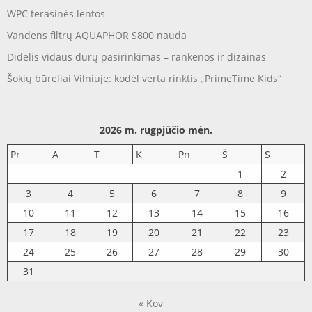
WPC terasinės lentos
Vandens filtrų AQUAPHOR S800 nauda
Didelis vidaus durų pasirinkimas – rankenos ir dizainas
Šokių būreliai Vilniuje: kodėl verta rinktis „PrimeTime Kids“
2026 m. rugpjūčio mėn.
Pr
A
T
K
Pn
Š
S
1
2
3
4
5
6
7
8
9
10
11
12
13
14
15
16
17
18
19
20
21
22
23
24
25
26
27
28
29
30
31
« Kov