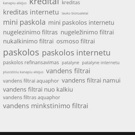
kreditai
kreditas
kanapiu aliejus
kreditas internetu
lauko biotualetai
mini paskola
mini paskolos internetu
nugelezinimo filtras
nugeležinimo filtrai
nukalkinimo filtrai
osmoso filtrai
paskolos
paskolos internetu
paskolos refinansavimas
patalyne
patalyne internetu
vandens filtrai
pluostiniu kanapiu aliejus
vandens filtrai namui
vandens filtrai aquaphor
vandens filtrai nuo kalkiu
vandens filtras aquaphor
vandens minkstinimo filtrai