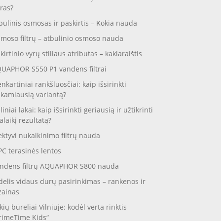
ras?
bulinis osmosas ir paskirtis – Kokia nauda
moso filtrų – atbulinio osmoso nauda
skirtinio vyrų stiliaus atributas – kaklaraištis
UAPHOR S550 P1 vandens filtrai
enkartiniai rankšluosčiai: kaip išsirinkti
nkamiausią variantą?
liniai lakai: kaip išsirinkti geriausią ir užtikrinti
galaikį rezultatą?
ektyvi nukalkinimo filtrų nauda
C terasinės lentos
ndens filtrų AQUAPHOR S800 nauda
delis vidaus durų pasirinkimas – rankenos ir
zainas
kių būreliai Vilniuje: kodėl verta rinktis
rimeTime Kids“