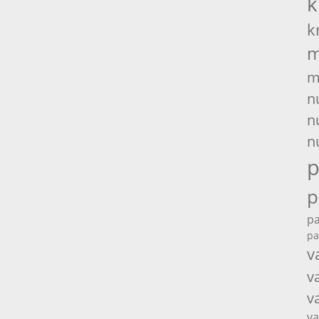
k
k
m
m
n
n
n
p
p
pa
pa
v
v
v
va