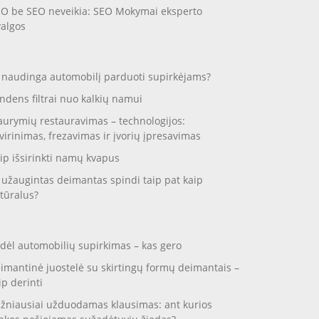
O be SEO neveikia: SEO Mokymai eksperto
valgos
 naudinga automobilį parduoti supirkėjams?
ndens filtrai nuo kalkių namui
aurymių restauravimas – technologijos:
virinimas, frezavimas ir įvorių įpresavimas
ip išsirinkti namų kvapus
 užaugintas deimantas spindi taip pat kaip
tūralus?
dėl automobilių supirkimas – kas gero
imantinė juostelė su skirtingų formų deimantais –
ip derinti
žniausiai užduodamas klausimas: ant kurios