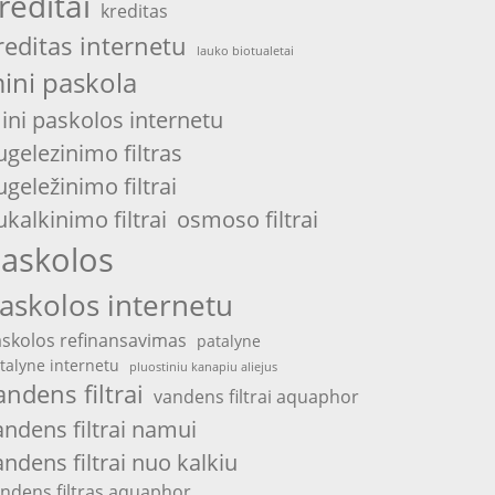
reditai
kreditas
reditas internetu
lauko biotualetai
ini paskola
ini paskolos internetu
ugelezinimo filtras
ugeležinimo filtrai
ukalkinimo filtrai
osmoso filtrai
askolos
askolos internetu
skolos refinansavimas
patalyne
talyne internetu
pluostiniu kanapiu aliejus
andens filtrai
vandens filtrai aquaphor
andens filtrai namui
andens filtrai nuo kalkiu
ndens filtras aquaphor