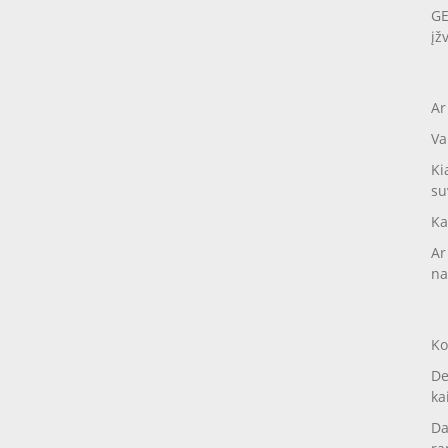
GE
įž
Ar
Va
Ki
su
Ka
Ar
na
Ko
De
ka
Da