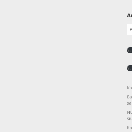
A
Ar
SE
SE
Ka
Ba
sa
Nu
ši
Ka