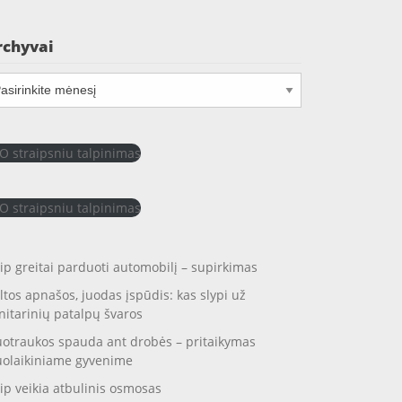
rchyvai
chyvai
O straipsniu talpinimas
O straipsniu talpinimas
ip greitai parduoti automobilį – supirkimas
ltos apnašos, juodas įspūdis: kas slypi už
nitarinių patalpų švaros
otraukos spauda ant drobės – pritaikymas
uolaikiniame gyvenime
ip veikia atbulinis osmosas