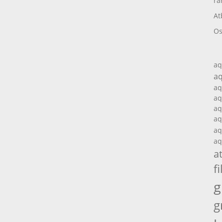
ra
At
Os
aq
aq
aq
aq
aq
aq
aq
aq
a
fi
g
g