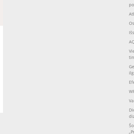
po
At
Os
Iš
AQ
Vi
ti
Ge
il
Ef
WP
Va
Di
di
Šo
„P