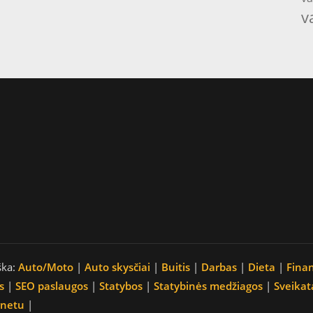
v
ška:
Auto/Moto
|
Auto skysčiai
|
Buitis
|
Darbas
|
Dieta
|
Fina
s
|
SEO paslaugos
|
Statybos
|
Statybinės medžiagos
|
Sveikat
rnetu
|