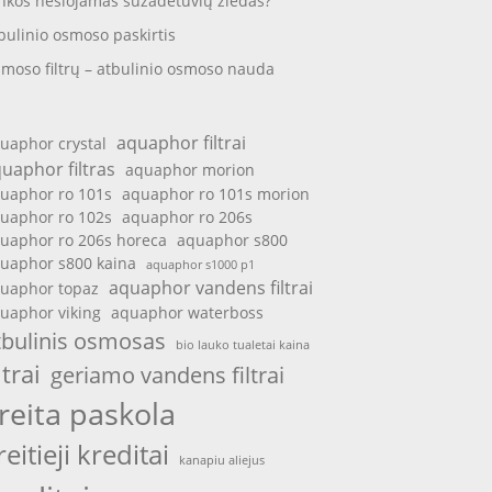
nkos nešiojamas sužadėtuvių žiedas?
bulinio osmoso paskirtis
moso filtrų – atbulinio osmoso nauda
aquaphor filtrai
uaphor crystal
uaphor filtras
aquaphor morion
uaphor ro 101s
aquaphor ro 101s morion
uaphor ro 102s
aquaphor ro 206s
uaphor ro 206s horeca
aquaphor s800
uaphor s800 kaina
aquaphor s1000 p1
aquaphor vandens filtrai
uaphor topaz
uaphor viking
aquaphor waterboss
tbulinis osmosas
bio lauko tualetai kaina
ltrai
geriamo vandens filtrai
reita paskola
reitieji kreditai
kanapiu aliejus