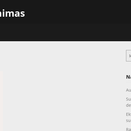
inimas
Ieš
N
Au
Su
de
Ek
su
Ra