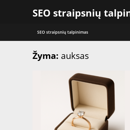
Skip
SEO straipsnių talp
to
content
SEO straipsnių talpinimas
Žyma:
auksas