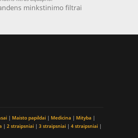
andens minkstinimo filtrai
nsai
|
Maisto papildai
|
Medicina
|
Mityba
|
a
|
2 straipsniai
|
3 straipsniai
|
4 straipsniai
|