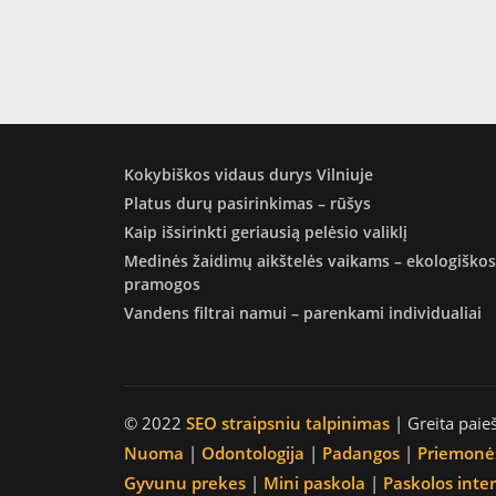
Kokybiškos vidaus durys Vilniuje
Platus durų pasirinkimas – rūšys
Kaip išsirinkti geriausią pelėsio valiklį
Medinės žaidimų aikštelės vaikams – ekologiškos
pramogos
Vandens filtrai namui – parenkami individualiai
© 2022
SEO straipsniu talpinimas
| Greita paie
Nuoma
|
Odontologija
|
Padangos
|
Priemonė
Gyvunu prekes
|
Mini paskola
|
Paskolos inte