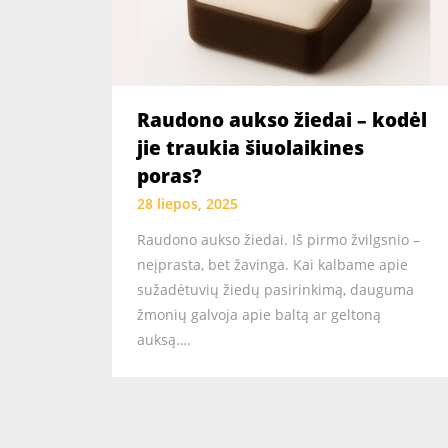
Raudono aukso žiedai – kodėl
jie traukia šiuolaikines
poras?
28 liepos, 2025
Raudono aukso žiedai. Iš pirmo žvilgsnio –
neįprasta, bet žavinga. Kai kalbame apie
sužadėtuvių žiedų pasirinkimą, dauguma
žmonių galvoja apie baltą ar geltoną
auksą….