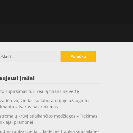
koti:
aujausi įrašai
to supirkimas turi realią finansinę vertę
žadėtuvių žiedas su laboratorijoje užaugintu
imantu – tvarus pasirinkimas
stremalų krūvį atlaikančios medžiagos – Tiekimas
nkiajai pramonei
udono aukso žiedai – kodėl jie traukia šiuolaikines