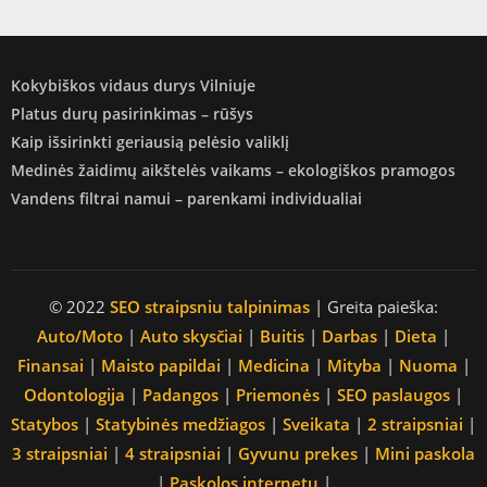
Kokybiškos vidaus durys Vilniuje
Platus durų pasirinkimas – rūšys
Kaip išsirinkti geriausią pelėsio valiklį
Medinės žaidimų aikštelės vaikams – ekologiškos pramogos
Vandens filtrai namui – parenkami individualiai
© 2022
SEO straipsniu talpinimas
| Greita paieška:
Auto/Moto
|
Auto skysčiai
|
Buitis
|
Darbas
|
Dieta
|
Finansai
|
Maisto papildai
|
Medicina
|
Mityba
|
Nuoma
|
Odontologija
|
Padangos
|
Priemonės
|
SEO paslaugos
|
Statybos
|
Statybinės medžiagos
|
Sveikata
|
2 straipsniai
|
3 straipsniai
|
4 straipsniai
|
Gyvunu prekes
|
Mini paskola
|
Paskolos internetu
|