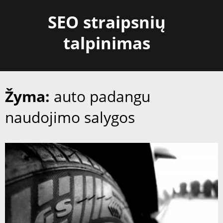
Skip
SEO straipsnių
to
content
talpinimas
Žyma:
auto padangu
naudojimo salygos