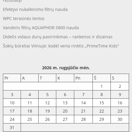
rezultatą?
Efektyvi nukalkinimo filtrų nauda
WPC terasinės lentos
Vandens filtrų AQUAPHOR S800 nauda
Didelis vidaus durų pasirinkimas – rankenos ir dizainas
Šokių būreliai Vilniuje: kodėl verta rinktis „PrimeTime Kids“
2026 m. rugpjūčio mėn.
Pr
A
T
K
Pn
Š
S
1
2
3
4
5
6
7
8
9
10
11
12
13
14
15
16
17
18
19
20
21
22
23
24
25
26
27
28
29
30
31