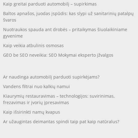
Kaip greitai parduoti automobilį – supirkimas
Baltos apnašos, juodas įspūdis: kas slypi už sanitarinių patalpų
švaros
Nuotraukos spauda ant drobės – pritaikymas šiuolaikiniame
gyvenime
Kaip veikia atbulinis osmosas
GEO be SEO neveikia: SEO Mokymai eksperto įžvalgos
Ar naudinga automobilį parduoti supirkėjams?
Vandens filtrai nuo kalkių namui
Kiaurymių restauravimas – technologijos: suvirinimas,
frezavimas ir įvorių įpresavimas
Kaip išsirinkti namų kvapus
Ar užaugintas deimantas spindi taip pat kaip natūralus?