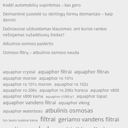
Kodėl automobilių supirkimas – kas gero
Deimantinė juostelė su skirtingų formų deimantais – kaip
derinti
Dažniausiai užduodamas klausimas: ant kurios rankos
nešiojamas sužadėtuvių žiedas?
Atbulinio osmoso paskirtis
Osmoso filtrų – atbulinio osmoso nauda
aquaphor filtrai
aquaphor filtras
aquaphor crystal
aquaphor morion
aquaphor ro 101s
aquaphor ro 101s morion
aquaphor ro 102s
aquaphor ro 206s
aquaphor ro 206s horeca
aquaphor s800
aquaphor s800 kaina
aquaphor topaz
aquaphor s1000 p1
aquaphor vandens filtrai
aquaphor viking
atbulinis osmosas
aquaphor waterboss
filtrai
geriamo vandens filtrai
bio lauko tualetai kaina