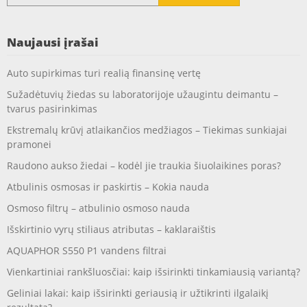
Naujausi įrašai
Auto supirkimas turi realią finansinę vertę
Sužadėtuvių žiedas su laboratorijoje užaugintu deimantu –
tvarus pasirinkimas
Ekstremalų krūvį atlaikančios medžiagos – Tiekimas sunkiajai
pramonei
Raudono aukso žiedai – kodėl jie traukia šiuolaikines poras?
Atbulinis osmosas ir paskirtis – Kokia nauda
Osmoso filtrų – atbulinio osmoso nauda
Išskirtinio vyrų stiliaus atributas – kaklaraištis
AQUAPHOR S550 P1 vandens filtrai
Vienkartiniai rankšluosčiai: kaip išsirinkti tinkamiausią variantą?
Geliniai lakai: kaip išsirinkti geriausią ir užtikrinti ilgalaikį