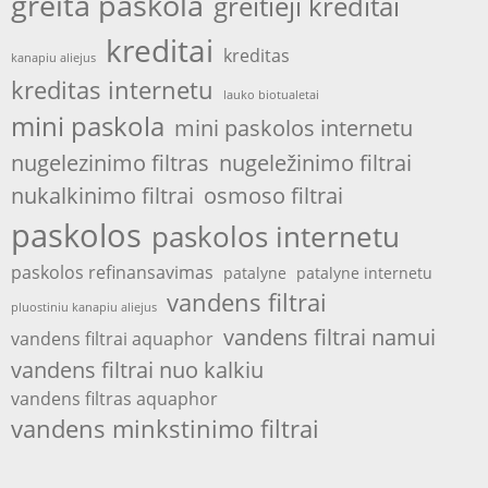
greita paskola
greitieji kreditai
kreditai
kreditas
kanapiu aliejus
kreditas internetu
lauko biotualetai
mini paskola
mini paskolos internetu
nugelezinimo filtras
nugeležinimo filtrai
nukalkinimo filtrai
osmoso filtrai
paskolos
paskolos internetu
paskolos refinansavimas
patalyne
patalyne internetu
vandens filtrai
pluostiniu kanapiu aliejus
vandens filtrai namui
vandens filtrai aquaphor
vandens filtrai nuo kalkiu
vandens filtras aquaphor
vandens minkstinimo filtrai