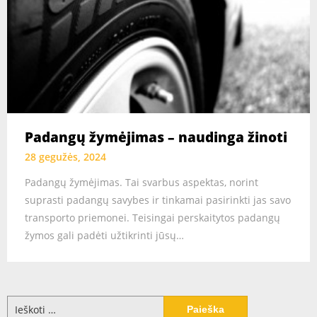
Padangų žymėjimas – naudinga žinoti
28 gegužės, 2024
Padangų žymėjimas. Tai svarbus aspektas, norint
suprasti padangų savybes ir tinkamai pasirinkti jas savo
transporto priemonei. Teisingai perskaitytos padangų
žymos gali padėti užtikrinti jūsų…
Ieškoti: