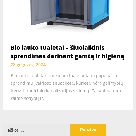
Bio lauko tualetai – šiuolaikinis
sprendimas derinant gamtą ir higieną
28 gegužės, 2024
Bio lauko tualetai. Lauko bio tualetai tapo populiariu
sprendimu įvairiose situacijose, kuriose nėra galimybių
įrengti tradicinių kanalizacijos sistemų. Tai apima nuo
kaimo sodybų ir…
Ieškoti: