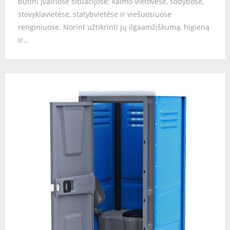
būtini įvairiose situacijose: kaimo vietovėse, sodybose,
stovyklavietėse, statybvietėse ir viešuosiuose
renginiuose. Norint užtikrinti jų ilgaamžiškumą, higieną
ir…