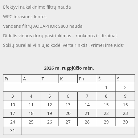
Efektyvi nukalkinimo filtrų nauda
WPC terasinės lentos
Vandens filtrų AQUAPHOR S800 nauda
Didelis vidaus durų pasirinkimas – rankenos ir dizainas
Šokių būreliai Vilniuje: kodėl verta rinktis „PrimeTime Kids“
2026 m. rugpjūčio mėn.
Pr
A
T
K
Pn
Š
S
1
2
3
4
5
6
7
8
9
10
11
12
13
14
15
16
17
18
19
20
21
22
23
24
25
26
27
28
29
30
31