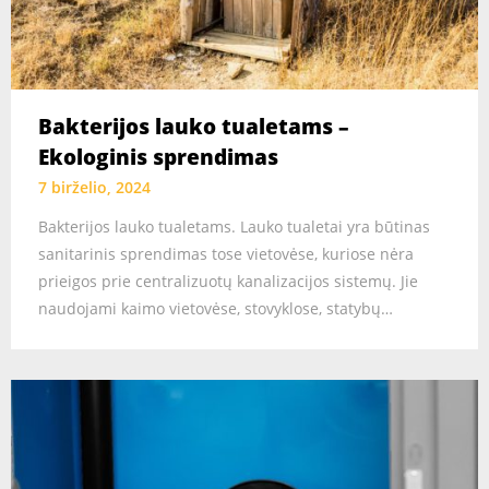
Bakterijos lauko tualetams –
Ekologinis sprendimas
7 birželio, 2024
Bakterijos lauko tualetams. Lauko tualetai yra būtinas
sanitarinis sprendimas tose vietovėse, kuriose nėra
prieigos prie centralizuotų kanalizacijos sistemų. Jie
naudojami kaimo vietovėse, stovyklose, statybų…