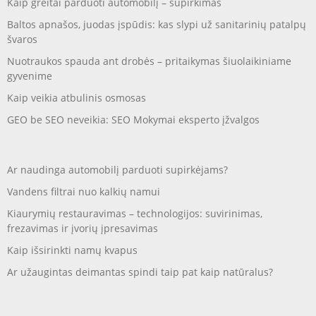
Kaip greitai parduoti automobilį – supirkimas
Baltos apnašos, juodas įspūdis: kas slypi už sanitarinių patalpų
švaros
Nuotraukos spauda ant drobės – pritaikymas šiuolaikiniame
gyvenime
Kaip veikia atbulinis osmosas
GEO be SEO neveikia: SEO Mokymai eksperto įžvalgos
Ar naudinga automobilį parduoti supirkėjams?
Vandens filtrai nuo kalkių namui
Kiaurymių restauravimas – technologijos: suvirinimas,
frezavimas ir įvorių įpresavimas
Kaip išsirinkti namų kvapus
Ar užaugintas deimantas spindi taip pat kaip natūralus?