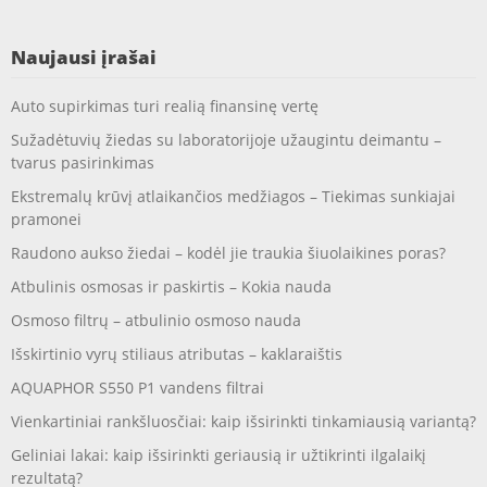
Naujausi įrašai
Auto supirkimas turi realią finansinę vertę
Sužadėtuvių žiedas su laboratorijoje užaugintu deimantu –
tvarus pasirinkimas
Ekstremalų krūvį atlaikančios medžiagos – Tiekimas sunkiajai
pramonei
Raudono aukso žiedai – kodėl jie traukia šiuolaikines poras?
Atbulinis osmosas ir paskirtis – Kokia nauda
Osmoso filtrų – atbulinio osmoso nauda
Išskirtinio vyrų stiliaus atributas – kaklaraištis
AQUAPHOR S550 P1 vandens filtrai
Vienkartiniai rankšluosčiai: kaip išsirinkti tinkamiausią variantą?
Geliniai lakai: kaip išsirinkti geriausią ir užtikrinti ilgalaikį
rezultatą?