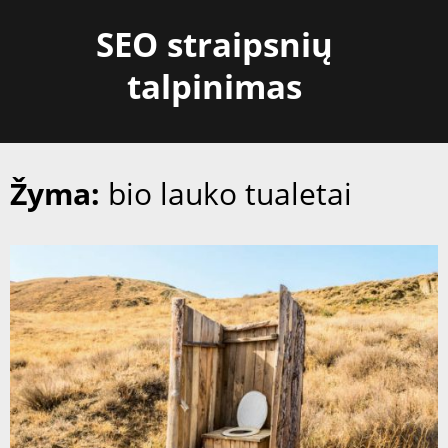
Skip
SEO straipsnių
to
content
talpinimas
Žyma:
bio lauko tualetai