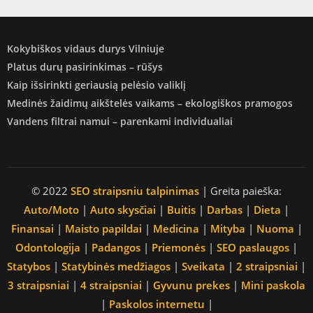
Kokybiškos vidaus durys Vilniuje
Platus durų pasirinkimas – rūšys
Kaip išsirinkti geriausią pelėsio valiklį
Medinės žaidimų aikštelės vaikams – ekologiškos pramogos
Vandens filtrai namui – parenkami individualiai
© 2022
SEO straipsniu talpinimas
| Greita paieška:
Auto/Moto
|
Auto skysčiai
|
Buitis
|
Darbas
|
Dieta
|
Finansai
|
Maisto papildai
|
Medicina
|
Mityba
|
Nuoma
|
Odontologija
|
Padangos
|
Priemonės
|
SEO paslaugos
|
Statybos
|
Statybinės medžiagos
|
Sveikata
|
2 straipsniai
|
3 straipsniai
|
4 straipsniai
|
Gyvunu prekes
|
Mini paskola
|
Paskolos internetu
|