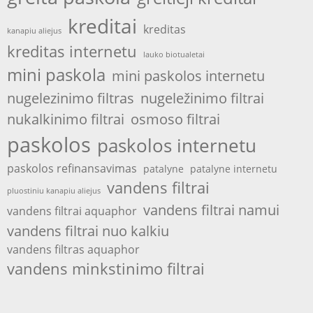
kreditai
kreditas
kanapiu aliejus
kreditas internetu
lauko biotualetai
mini paskola
mini paskolos internetu
nugelezinimo filtras
nugeležinimo filtrai
nukalkinimo filtrai
osmoso filtrai
paskolos
paskolos internetu
paskolos refinansavimas
patalyne
patalyne internetu
vandens filtrai
pluostiniu kanapiu aliejus
vandens filtrai namui
vandens filtrai aquaphor
vandens filtrai nuo kalkiu
vandens filtras aquaphor
vandens minkstinimo filtrai