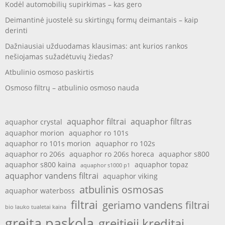
Kodėl automobilių supirkimas – kas gero
Deimantinė juostelė su skirtingų formų deimantais – kaip
derinti
Dažniausiai užduodamas klausimas: ant kurios rankos
nešiojamas sužadėtuvių žiedas?
Atbulinio osmoso paskirtis
Osmoso filtrų – atbulinio osmoso nauda
aquaphor filtrai
aquaphor filtras
aquaphor crystal
aquaphor morion
aquaphor ro 101s
aquaphor ro 101s morion
aquaphor ro 102s
aquaphor ro 206s
aquaphor ro 206s horeca
aquaphor s800
aquaphor s800 kaina
aquaphor topaz
aquaphor s1000 p1
aquaphor vandens filtrai
aquaphor viking
atbulinis osmosas
aquaphor waterboss
filtrai
geriamo vandens filtrai
bio lauko tualetai kaina
greita paskola
greitieji kreditai