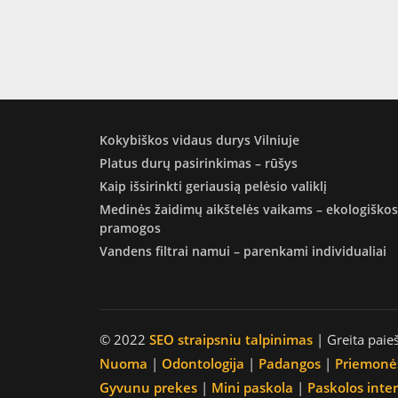
Kokybiškos vidaus durys Vilniuje
Platus durų pasirinkimas – rūšys
Kaip išsirinkti geriausią pelėsio valiklį
Medinės žaidimų aikštelės vaikams – ekologiškos
pramogos
Vandens filtrai namui – parenkami individualiai
© 2022
SEO straipsniu talpinimas
| Greita paie
Nuoma
|
Odontologija
|
Padangos
|
Priemonė
Gyvunu prekes
|
Mini paskola
|
Paskolos inte