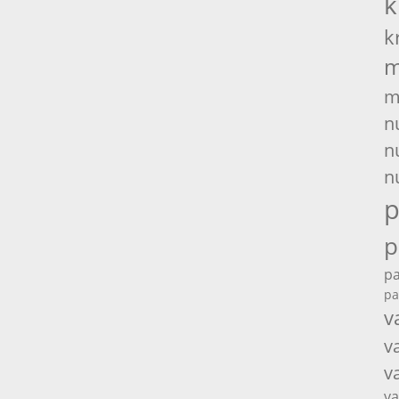
k
k
m
m
n
n
n
p
p
pa
pa
v
v
v
va