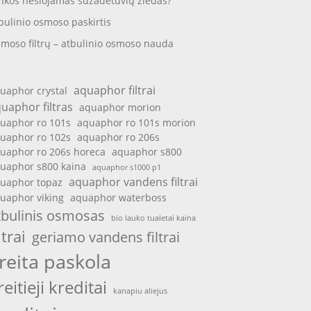
nkos nešiojamas sužadėtuvių žiedas?
bulinio osmoso paskirtis
moso filtrų – atbulinio osmoso nauda
aquaphor filtrai
uaphor crystal
uaphor filtras
aquaphor morion
uaphor ro 101s
aquaphor ro 101s morion
uaphor ro 102s
aquaphor ro 206s
uaphor ro 206s horeca
aquaphor s800
uaphor s800 kaina
aquaphor s1000 p1
aquaphor vandens filtrai
uaphor topaz
uaphor viking
aquaphor waterboss
tbulinis osmosas
bio lauko tualetai kaina
ltrai
geriamo vandens filtrai
reita paskola
reitieji kreditai
kanapiu aliejus