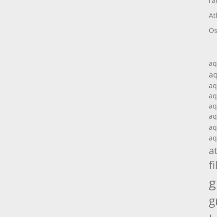
ra
At
Os
aq
aq
aq
aq
aq
aq
aq
aq
a
fi
g
g