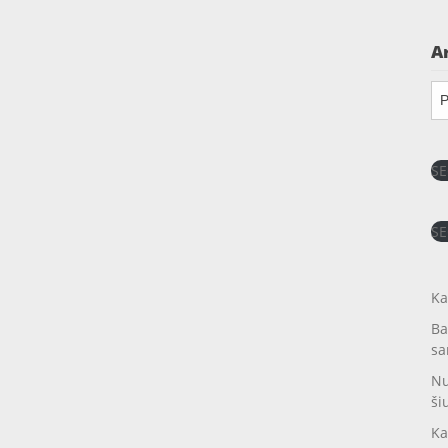
A
Ar
SE
SE
Ka
Ba
sa
Nu
ši
Ka