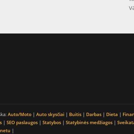
v
ška:
Auto/Moto
|
Auto skysčiai
|
Buitis
|
Darbas
|
Dieta
|
Fina
s
|
SEO paslaugos
|
Statybos
|
Statybinės medžiagos
|
Sveikat
rnetu
|