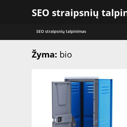
Skip
SEO straipsnių talp
to
content
SEO straipsnių talpinimas
Žyma:
bio