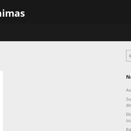
inimas
Ieš
N
Au
Su
de
Ek
su
Ra