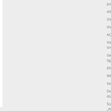
po
At
Os
Iš
AQ
Vi
ti
Ge
il
Ef
WP
Va
Di
di
Šo
„P