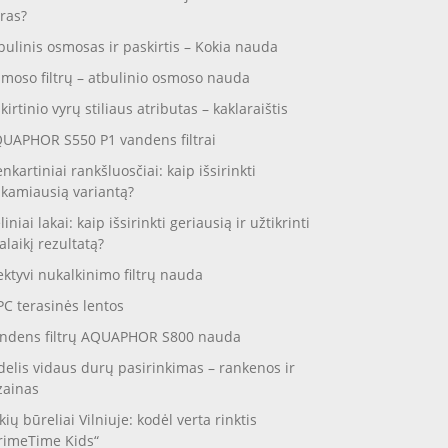
ras?
bulinis osmosas ir paskirtis – Kokia nauda
moso filtrų – atbulinio osmoso nauda
skirtinio vyrų stiliaus atributas – kaklaraištis
UAPHOR S550 P1 vandens filtrai
enkartiniai rankšluosčiai: kaip išsirinkti
nkamiausią variantą?
liniai lakai: kaip išsirinkti geriausią ir užtikrinti
galaikį rezultatą?
ektyvi nukalkinimo filtrų nauda
C terasinės lentos
ndens filtrų AQUAPHOR S800 nauda
delis vidaus durų pasirinkimas – rankenos ir
zainas
kių būreliai Vilniuje: kodėl verta rinktis
rimeTime Kids“