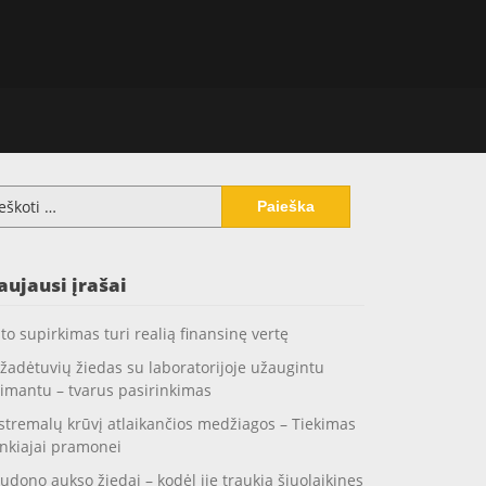
koti:
aujausi įrašai
to supirkimas turi realią finansinę vertę
žadėtuvių žiedas su laboratorijoje užaugintu
imantu – tvarus pasirinkimas
stremalų krūvį atlaikančios medžiagos – Tiekimas
nkiajai pramonei
udono aukso žiedai – kodėl jie traukia šiuolaikines