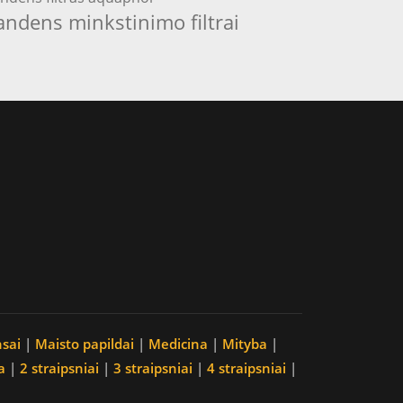
andens minkstinimo filtrai
nsai
|
Maisto papildai
|
Medicina
|
Mityba
|
a
|
2 straipsniai
|
3 straipsniai
|
4 straipsniai
|