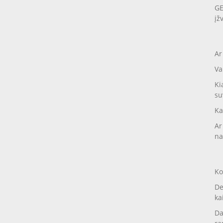
GE
įž
Ar
Va
Ki
su
Ka
Ar
na
Ko
De
ka
Da