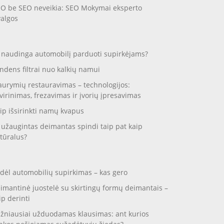
O be SEO neveikia: SEO Mokymai eksperto
valgos
 naudinga automobilį parduoti supirkėjams?
ndens filtrai nuo kalkių namui
aurymių restauravimas – technologijos:
virinimas, frezavimas ir įvorių įpresavimas
ip išsirinkti namų kvapus
 užaugintas deimantas spindi taip pat kaip
tūralus?
dėl automobilių supirkimas – kas gero
imantinė juostelė su skirtingų formų deimantais –
ip derinti
žniausiai užduodamas klausimas: ant kurios