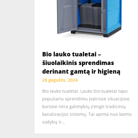
Bio lauko tualetai –
šiuolaikinis sprendimas
derinant gamtą ir higieną
28 gegužės, 2024
Bio lauko tualetai. Lauko bio tualetai tapo
populiariu sprendimu įvairiose situacijose,
kuriose nėra galimybių įrengti tradicinių
kanalizacijos sistemų. Tai apima nuo kaimo
sodybų ir…