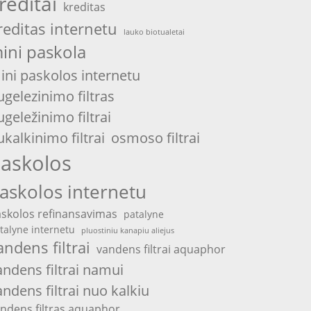
reditai
kreditas
reditas internetu
lauko biotualetai
ini paskola
ini paskolos internetu
ugelezinimo filtras
ugeležinimo filtrai
ukalkinimo filtrai
osmoso filtrai
askolos
askolos internetu
skolos refinansavimas
patalyne
talyne internetu
pluostiniu kanapiu aliejus
andens filtrai
vandens filtrai aquaphor
andens filtrai namui
andens filtrai nuo kalkiu
ndens filtras aquaphor