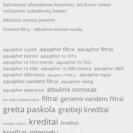
Dažniausiai užduodamas klausimas: ant kurios rankos
nešiojamas sužadėtuvių žiedas?
Atbulinio osmoso paskirtis
Osmoso filtrų – atbulinio osmoso nauda
aquaphor filtrai
aquaphor filtras
aquaphor crystal
aquaphor morion
aquaphor ro 101s
aquaphor ro 101s morion
aquaphor ro 102s
aquaphor ro 206s
aquaphor ro 206s horeca
aquaphor s800
aquaphor s800 kaina
aquaphor topaz
aquaphor s1000 p1
aquaphor vandens filtrai
aquaphor viking
atbulinis osmosas
aquaphor waterboss
filtrai
geriamo vandens filtrai
bio lauko tualetai kaina
greita paskola
greitieji kreditai
kreditai
kreditas
kanapiu aliejus
kreditas internetu