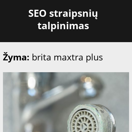
Skip
SEO straipsnių
to
content
talpinimas
Žyma:
brita maxtra plus