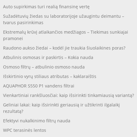
Auto supirkimas turi realią finansinę vertę
Sužadėtuvių žiedas su laboratorijoje užaugintu deimantu –
tvarus pasirinkimas
Ekstremalų krūvį atlaikančios medžiagos – Tiekimas sunkiajai
pramonei
Raudono aukso žiedai – kodėl jie traukia šiuolaikines poras?
Atbulinis osmosas ir paskirtis – Kokia nauda
Osmoso filtrų – atbulinio osmoso nauda
Išskirtinio vyrų stiliaus atributas – kaklaraištis
AQUAPHOR S550 P1 vandens filtrai
Vienkartiniai rankšluosčiai: kaip išsirinkti tinkamiausią variantą?
Geliniai lakai: kaip išsirinkti geriausią ir užtikrinti ilgalaikį
rezultatą?
Efektyvi nukalkinimo filtrų nauda
WPC terasinės lentos