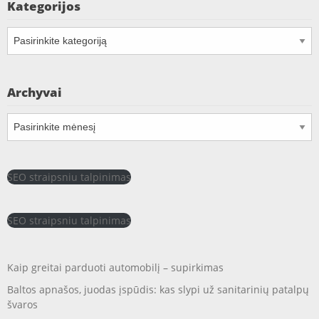
Kategorijos
Kategorijos
Archyvai
Archyvai
SEO straipsniu talpinimas
SEO straipsniu talpinimas
Kaip greitai parduoti automobilį – supirkimas
Baltos apnašos, juodas įspūdis: kas slypi už sanitarinių patalpų
švaros