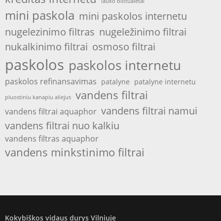
lauko biotualetai
mini paskola
mini paskolos internetu
nugelezinimo filtras
nugeležinimo filtrai
nukalkinimo filtrai
osmoso filtrai
paskolos
paskolos internetu
paskolos refinansavimas
patalyne
patalyne internetu
vandens filtrai
pluostiniu kanapiu aliejus
vandens filtrai namui
vandens filtrai aquaphor
vandens filtrai nuo kalkiu
vandens filtras aquaphor
vandens minkstinimo filtrai
Kokybiškos vidaus durys Vilniuje