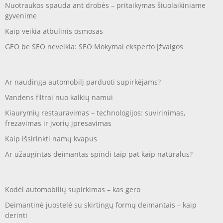
Nuotraukos spauda ant drobės – pritaikymas šiuolaikiniame
gyvenime
Kaip veikia atbulinis osmosas
GEO be SEO neveikia: SEO Mokymai eksperto įžvalgos
Ar naudinga automobilį parduoti supirkėjams?
Vandens filtrai nuo kalkių namui
Kiaurymių restauravimas – technologijos: suvirinimas,
frezavimas ir įvorių įpresavimas
Kaip išsirinkti namų kvapus
Ar užaugintas deimantas spindi taip pat kaip natūralus?
Kodėl automobilių supirkimas – kas gero
Deimantinė juostelė su skirtingų formų deimantais – kaip
derinti