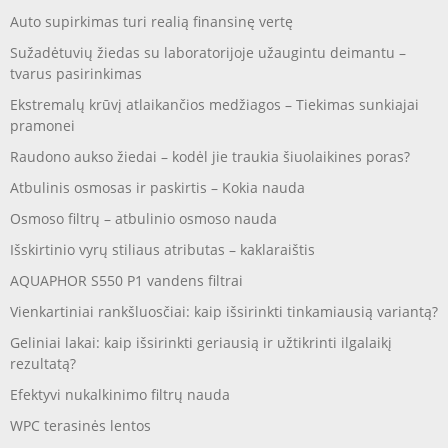
Auto supirkimas turi realią finansinę vertę
Sužadėtuvių žiedas su laboratorijoje užaugintu deimantu –
tvarus pasirinkimas
Ekstremalų krūvį atlaikančios medžiagos – Tiekimas sunkiajai
pramonei
Raudono aukso žiedai – kodėl jie traukia šiuolaikines poras?
Atbulinis osmosas ir paskirtis – Kokia nauda
Osmoso filtrų – atbulinio osmoso nauda
Išskirtinio vyrų stiliaus atributas – kaklaraištis
AQUAPHOR S550 P1 vandens filtrai
Vienkartiniai rankšluosčiai: kaip išsirinkti tinkamiausią variantą?
Geliniai lakai: kaip išsirinkti geriausią ir užtikrinti ilgalaikį
rezultatą?
Efektyvi nukalkinimo filtrų nauda
WPC terasinės lentos