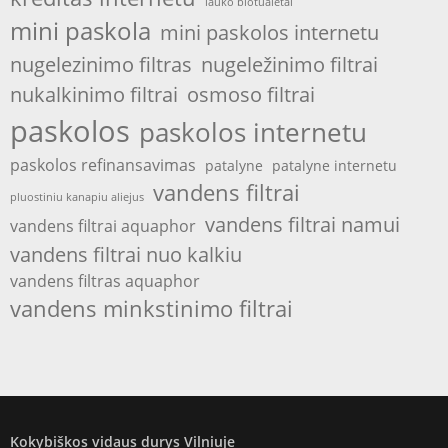
lauko biotualetai
mini paskola
mini paskolos internetu
nugelezinimo filtras
nugeležinimo filtrai
nukalkinimo filtrai
osmoso filtrai
paskolos
paskolos internetu
paskolos refinansavimas
patalyne
patalyne internetu
vandens filtrai
pluostiniu kanapiu aliejus
vandens filtrai namui
vandens filtrai aquaphor
vandens filtrai nuo kalkiu
vandens filtras aquaphor
vandens minkstinimo filtrai
Kokybiškos vidaus durys Vilniuje