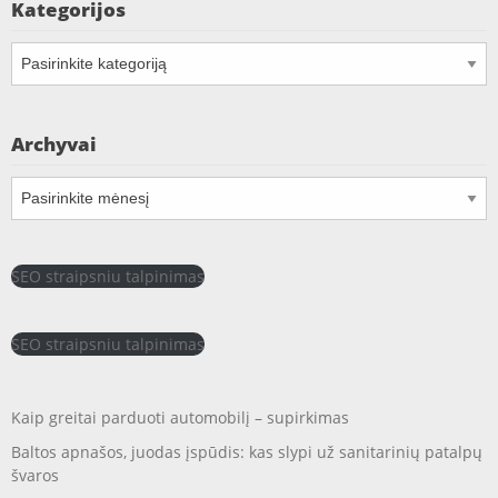
Kategorijos
Kategorijos
Archyvai
Archyvai
SEO straipsniu talpinimas
SEO straipsniu talpinimas
Kaip greitai parduoti automobilį – supirkimas
Baltos apnašos, juodas įspūdis: kas slypi už sanitarinių patalpų
švaros