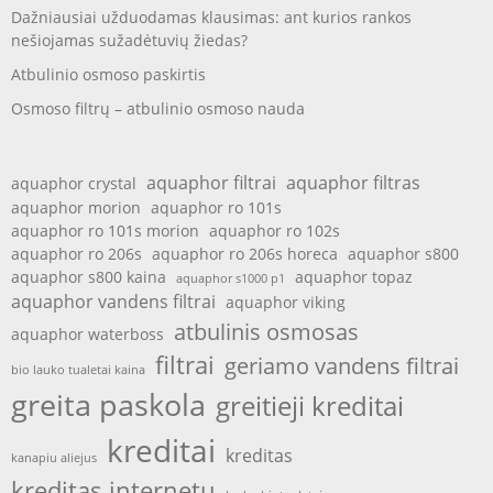
Dažniausiai užduodamas klausimas: ant kurios rankos
nešiojamas sužadėtuvių žiedas?
Atbulinio osmoso paskirtis
Osmoso filtrų – atbulinio osmoso nauda
aquaphor filtrai
aquaphor filtras
aquaphor crystal
aquaphor morion
aquaphor ro 101s
aquaphor ro 101s morion
aquaphor ro 102s
aquaphor ro 206s
aquaphor ro 206s horeca
aquaphor s800
aquaphor s800 kaina
aquaphor topaz
aquaphor s1000 p1
aquaphor vandens filtrai
aquaphor viking
atbulinis osmosas
aquaphor waterboss
filtrai
geriamo vandens filtrai
bio lauko tualetai kaina
greita paskola
greitieji kreditai
kreditai
kreditas
kanapiu aliejus
kreditas internetu