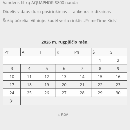
Vandens filtrų AQUAPHOR S800 nauda
Didelis vidaus durų pasirinkimas – rankenos ir dizainas
Šokių būreliai Vilniuje: kodėl verta rinktis „PrimeTime Kids“
2026 m. rugpjūčio mėn.
Pr
A
T
K
Pn
Š
S
1
2
3
4
5
6
7
8
9
10
11
12
13
14
15
16
17
18
19
20
21
22
23
24
25
26
27
28
29
30
31
« Kov