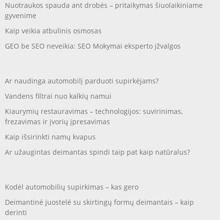
Nuotraukos spauda ant drobės – pritaikymas šiuolaikiniame
gyvenime
Kaip veikia atbulinis osmosas
GEO be SEO neveikia: SEO Mokymai eksperto įžvalgos
Ar naudinga automobilį parduoti supirkėjams?
Vandens filtrai nuo kalkių namui
Kiaurymių restauravimas – technologijos: suvirinimas,
frezavimas ir įvorių įpresavimas
Kaip išsirinkti namų kvapus
Ar užaugintas deimantas spindi taip pat kaip natūralus?
Kodėl automobilių supirkimas – kas gero
Deimantinė juostelė su skirtingų formų deimantais – kaip
derinti