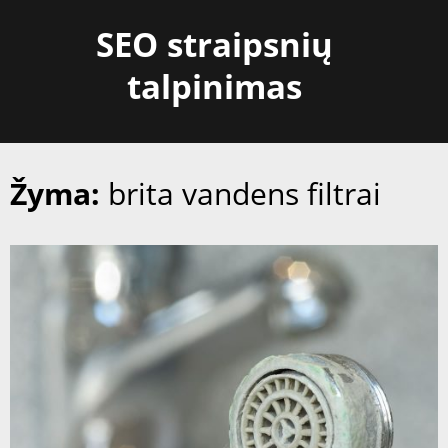
Skip
SEO straipsnių
to
content
talpinimas
Žyma:
brita vandens filtrai