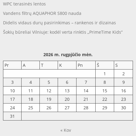
WPC terasinės lentos
Vandens filtrų AQUAPHOR S800 nauda
Didelis vidaus durų pasirinkimas – rankenos ir dizainas
Šokių būreliai Vilniuje: kodėl verta rinktis „PrimeTime Kids“
2026 m. rugpjūčio mėn.
Pr
A
T
K
Pn
Š
S
1
2
3
4
5
6
7
8
9
10
11
12
13
14
15
16
17
18
19
20
21
22
23
24
25
26
27
28
29
30
31
« Kov