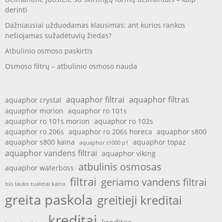
derinti
Dažniausiai užduodamas klausimas: ant kurios rankos
nešiojamas sužadėtuvių žiedas?
Atbulinio osmoso paskirtis
Osmoso filtrų – atbulinio osmoso nauda
aquaphor filtrai
aquaphor filtras
aquaphor crystal
aquaphor morion
aquaphor ro 101s
aquaphor ro 101s morion
aquaphor ro 102s
aquaphor ro 206s
aquaphor ro 206s horeca
aquaphor s800
aquaphor s800 kaina
aquaphor topaz
aquaphor s1000 p1
aquaphor vandens filtrai
aquaphor viking
atbulinis osmosas
aquaphor waterboss
filtrai
geriamo vandens filtrai
bio lauko tualetai kaina
greita paskola
greitieji kreditai
kreditai