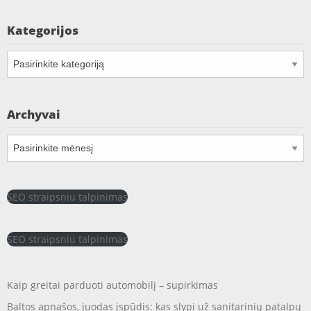
Kategorijos
Kategorijos
Archyvai
Archyvai
SEO straipsniu talpinimas
SEO straipsniu talpinimas
Kaip greitai parduoti automobilį – supirkimas
Baltos apnašos, juodas įspūdis: kas slypi už sanitarinių patalpų