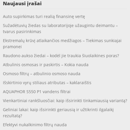
Naujausi įrašai
Auto supirkimas turi realią finansinę vertę
Sužadėtuvių žiedas su laboratorijoje užaugintu deimantu –
tvarus pasirinkimas
Ekstremalų krūvį atlaikančios medžiagos – Tiekimas sunkiajai
pramonei
Raudono aukso žiedai – kodėl jie traukia šiuolaikines poras?
Atbulinis osmosas ir paskirtis – Kokia nauda
Osmoso filtrų – atbulinio osmoso nauda
Išskirtinio vyrų stiliaus atributas – kaklaraištis
AQUAPHOR S550 P1 vandens filtrai
Vienkartiniai rankšluosčiai: kaip išsirinkti tinkamiausią variantą?
Geliniai lakai: kaip išsirinkti geriausią ir užtikrinti ilgalaikį
rezultatą?
Efektyvi nukalkinimo filtrų nauda