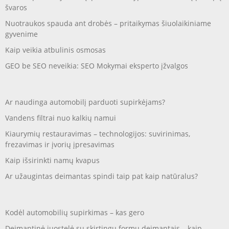
švaros
Nuotraukos spauda ant drobės – pritaikymas šiuolaikiniame
gyvenime
Kaip veikia atbulinis osmosas
GEO be SEO neveikia: SEO Mokymai eksperto įžvalgos
Ar naudinga automobilį parduoti supirkėjams?
Vandens filtrai nuo kalkių namui
Kiaurymių restauravimas – technologijos: suvirinimas,
frezavimas ir įvorių įpresavimas
Kaip išsirinkti namų kvapus
Ar užaugintas deimantas spindi taip pat kaip natūralus?
Kodėl automobilių supirkimas – kas gero
Deimantinė juostelė su skirtingų formų deimantais – kaip