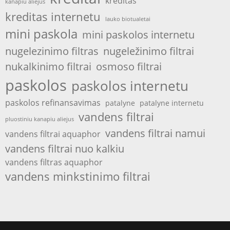
kreditas
kanapiu aliejus
kreditas internetu
lauko biotualetai
mini paskola
mini paskolos internetu
nugelezinimo filtras
nugeležinimo filtrai
nukalkinimo filtrai
osmoso filtrai
paskolos
paskolos internetu
paskolos refinansavimas
patalyne
patalyne internetu
vandens filtrai
pluostiniu kanapiu aliejus
vandens filtrai namui
vandens filtrai aquaphor
vandens filtrai nuo kalkiu
vandens filtras aquaphor
vandens minkstinimo filtrai