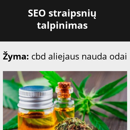
Skip
SEO straipsnių
to
content
talpinimas
Žyma:
cbd aliejaus nauda odai