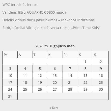
WPC terasinės lentos
Vandens filtrų AQUAPHOR S800 nauda
Didelis vidaus durų pasirinkimas – rankenos ir dizainas
Šokių būreliai Vilniuje: kodėl verta rinktis „PrimeTime Kids“
2026 m. rugpjūčio mėn.
Pr
A
T
K
Pn
Š
S
1
2
3
4
5
6
7
8
9
10
11
12
13
14
15
16
17
18
19
20
21
22
23
24
25
26
27
28
29
30
31
« Kov