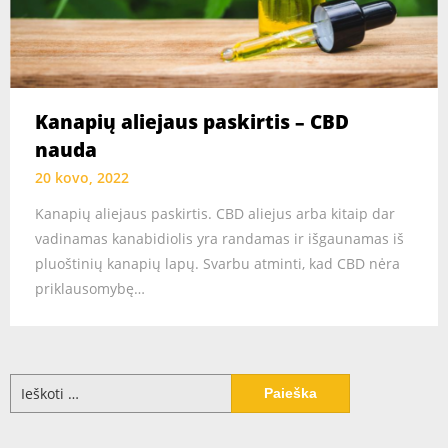
Kanapių aliejaus paskirtis – CBD
nauda
20 kovo, 2022
Kanapių aliejaus paskirtis. CBD aliejus arba kitaip dar
vadinamas kanabidiolis yra randamas ir išgaunamas iš
pluoštinių kanapių lapų. Svarbu atminti, kad CBD nėra
priklausomybę…
Ieškoti: