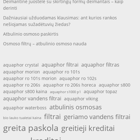
Deimantinė juostelė su skirtingų formų deimantais – kaip
derinti
Dažniausiai užduodamas klausimas: ant kurios rankos
nešiojamas sužadėtuvių žiedas?
Atbulinio osmoso paskirtis
Osmoso filtrų – atbulinio osmoso nauda
aquaphor filtrai
aquaphor filtras
aquaphor crystal
aquaphor morion
aquaphor ro 101s
aquaphor ro 101s morion
aquaphor ro 102s
aquaphor ro 206s
aquaphor ro 206s horeca
aquaphor s800
aquaphor s800 kaina
aquaphor topaz
aquaphor s1000 p1
aquaphor vandens filtrai
aquaphor viking
atbulinis osmosas
aquaphor waterboss
filtrai
geriamo vandens filtrai
bio lauko tualetai kaina
greita paskola
greitieji kreditai