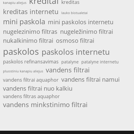
kreditai
kreditas
kanapiu aliejus
kreditas internetu
lauko biotualetai
mini paskola
mini paskolos internetu
nugelezinimo filtras
nugeležinimo filtrai
nukalkinimo filtrai
osmoso filtrai
paskolos
paskolos internetu
paskolos refinansavimas
patalyne
patalyne internetu
vandens filtrai
pluostiniu kanapiu aliejus
vandens filtrai namui
vandens filtrai aquaphor
vandens filtrai nuo kalkiu
vandens filtras aquaphor
vandens minkstinimo filtrai