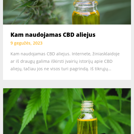
Kam naudojamas CBD aliejus
9 gegužės, 2023
Kam naudojamas CBD aliejus. Internete, žiniasklaidoje
ar iš draugų galima iškirsti įvairių istorijų apie CBD
aliejų, tačiau jos ne visos turi pagrindą. Iš tikrųjų…