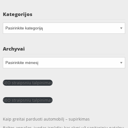
Kategorijos
Kategorijos
Archyvai
Archyvai
SEO straipsniu talpinimas
SEO straipsniu talpinimas
Kaip greitai parduoti automobilį – supirkimas
Baltos apnašos, juodas įspūdis: kas slypi už sanitarinių patalpų