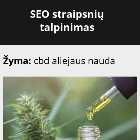
Skip
SEO straipsnių
to
content
talpinimas
Žyma:
cbd aliejaus nauda