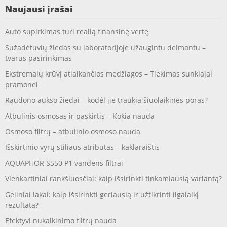
Naujausi įrašai
Auto supirkimas turi realią finansinę vertę
Sužadėtuvių žiedas su laboratorijoje užaugintu deimantu –
tvarus pasirinkimas
Ekstremalų krūvį atlaikančios medžiagos – Tiekimas sunkiajai
pramonei
Raudono aukso žiedai – kodėl jie traukia šiuolaikines poras?
Atbulinis osmosas ir paskirtis – Kokia nauda
Osmoso filtrų – atbulinio osmoso nauda
Išskirtinio vyrų stiliaus atributas – kaklaraištis
AQUAPHOR S550 P1 vandens filtrai
Vienkartiniai rankšluosčiai: kaip išsirinkti tinkamiausią variantą?
Geliniai lakai: kaip išsirinkti geriausią ir užtikrinti ilgalaikį
rezultatą?
Efektyvi nukalkinimo filtrų nauda