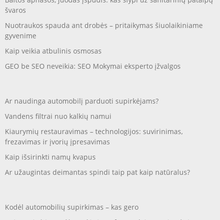
švaros
Nuotraukos spauda ant drobės – pritaikymas šiuolaikiniame
gyvenime
Kaip veikia atbulinis osmosas
GEO be SEO neveikia: SEO Mokymai eksperto įžvalgos
Ar naudinga automobilį parduoti supirkėjams?
Vandens filtrai nuo kalkių namui
Kiaurymių restauravimas – technologijos: suvirinimas,
frezavimas ir įvorių įpresavimas
Kaip išsirinkti namų kvapus
Ar užaugintas deimantas spindi taip pat kaip natūralus?
Kodėl automobilių supirkimas – kas gero