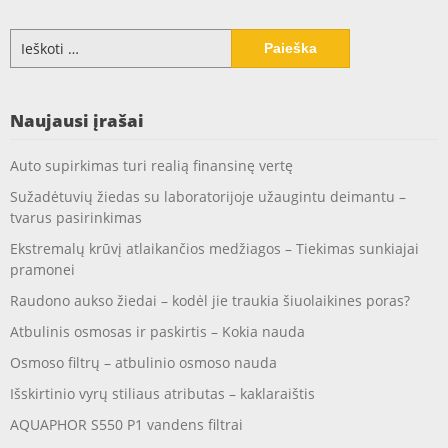
Ieškoti:
Naujausi įrašai
Auto supirkimas turi realią finansinę vertę
Sužadėtuvių žiedas su laboratorijoje užaugintu deimantu –
tvarus pasirinkimas
Ekstremalų krūvį atlaikančios medžiagos – Tiekimas sunkiajai
pramonei
Raudono aukso žiedai – kodėl jie traukia šiuolaikines poras?
Atbulinis osmosas ir paskirtis – Kokia nauda
Osmoso filtrų – atbulinio osmoso nauda
Išskirtinio vyrų stiliaus atributas – kaklaraištis
AQUAPHOR S550 P1 vandens filtrai