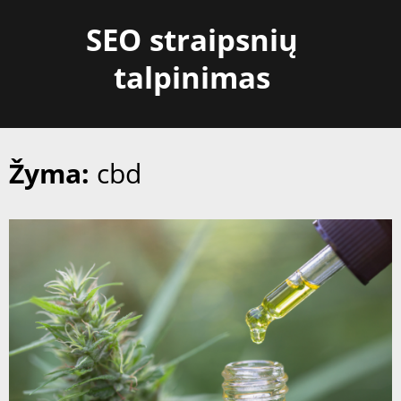
Skip
SEO straipsnių
to
content
talpinimas
Žyma:
cbd