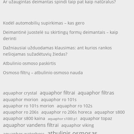
Ar užaugintas deimantas spindi taip pat kaip natūralus?
Kodėl automobilių supirkimas – kas gero
Deimantinė juostelė su skirtingų formų deimantais – kaip
derinti
Dažniausiai užduodamas klausimas: ant kurios rankos
nešiojamas sužadėtuvių žiedas?
Atbulinio osmoso paskirtis
Osmoso filtrų – atbulinio osmoso nauda
aquaphor filtrai
aquaphor filtras
aquaphor crystal
aquaphor morion
aquaphor ro 101s
aquaphor ro 101s morion
aquaphor ro 102s
aquaphor ro 206s
aquaphor ro 206s horeca
aquaphor s800
aquaphor s800 kaina
aquaphor topaz
aquaphor s1000 p1
aquaphor vandens filtrai
aquaphor viking
atbulinis osmosas
aquaphor waterboss