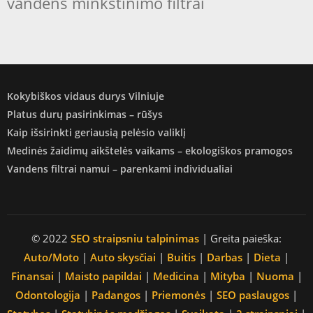
vandens minkstinimo filtrai
Kokybiškos vidaus durys Vilniuje
Platus durų pasirinkimas – rūšys
Kaip išsirinkti geriausią pelėsio valiklį
Medinės žaidimų aikštelės vaikams – ekologiškos pramogos
Vandens filtrai namui – parenkami individualiai
© 2022
SEO straipsniu talpinimas
| Greita paieška:
Auto/Moto
|
Auto skysčiai
|
Buitis
|
Darbas
|
Dieta
|
Finansai
|
Maisto papildai
|
Medicina
|
Mityba
|
Nuoma
|
Odontologija
|
Padangos
|
Priemonės
|
SEO paslaugos
|