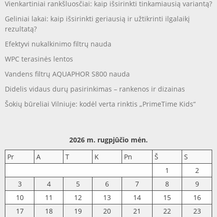
Vienkartiniai rankšluosčiai: kaip išsirinkti tinkamiausią variantą?
Geliniai lakai: kaip išsirinkti geriausią ir užtikrinti ilgalaikį
rezultatą?
Efektyvi nukalkinimo filtrų nauda
WPC terasinės lentos
Vandens filtrų AQUAPHOR S800 nauda
Didelis vidaus durų pasirinkimas – rankenos ir dizainas
Šokių būreliai Vilniuje: kodėl verta rinktis „PrimeTime Kids“
2026 m. rugpjūčio mėn.
Pr
A
T
K
Pn
Š
S
1
2
3
4
5
6
7
8
9
10
11
12
13
14
15
16
17
18
19
20
21
22
23