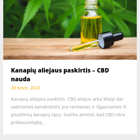
Kanapių aliejaus paskirtis – CBD
nauda
20 kovo, 2022
Kanapių aliejaus paskirtis. CBD aliejus arba kitaip dar
vadinamas kanabidiolis yra randamas ir išgaunamas iš
pluoštinių kanapių lapų. Svarbu atminti, kad CBD nėra
priklausomybę…