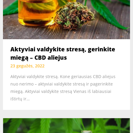
Aktyviai valdykite stresą, gerinkite
miegą – CBD aliejus
23 gegužės, 2022
Aktyviai valdykite stresą. Kone geriausias CBD aliejus
nuo nerimo – aktyviai valdykite stresą ir pagerinkite
miegą. Aktyviai valdykite stresą Vienas iš labiausiai
ištirtų ir…