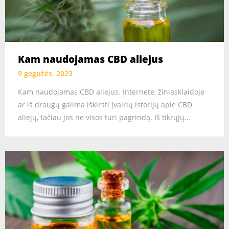
Kam naudojamas CBD aliejus
9 gegužės, 2023
Kam naudojamas CBD aliejus. Internete, žiniasklaidoje
ar iš draugų galima iškirsti įvairių istorijų apie CBD
aliejų, tačiau jos ne visos turi pagrindą. Iš tikrųjų…