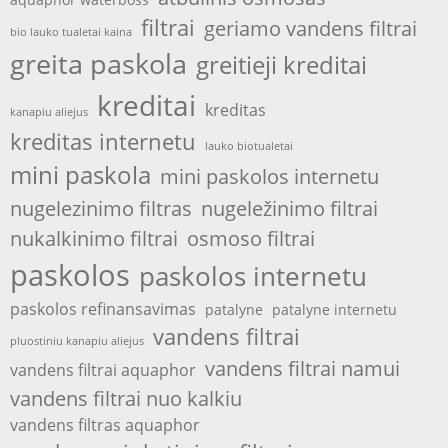
filtrai
geriamo vandens filtrai
bio lauko tualetai kaina
greita paskola
greitieji kreditai
kreditai
kreditas
kanapiu aliejus
kreditas internetu
lauko biotualetai
mini paskola
mini paskolos internetu
nugelezinimo filtras
nugeležinimo filtrai
nukalkinimo filtrai
osmoso filtrai
paskolos
paskolos internetu
paskolos refinansavimas
patalyne
patalyne internetu
vandens filtrai
pluostiniu kanapiu aliejus
vandens filtrai namui
vandens filtrai aquaphor
vandens filtrai nuo kalkiu
vandens filtras aquaphor