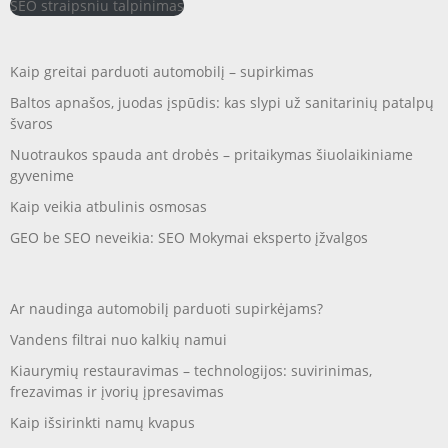
SEO straipsniu talpinimas
Kaip greitai parduoti automobilį – supirkimas
Baltos apnašos, juodas įspūdis: kas slypi už sanitarinių patalpų
švaros
Nuotraukos spauda ant drobės – pritaikymas šiuolaikiniame
gyvenime
Kaip veikia atbulinis osmosas
GEO be SEO neveikia: SEO Mokymai eksperto įžvalgos
Ar naudinga automobilį parduoti supirkėjams?
Vandens filtrai nuo kalkių namui
Kiaurymių restauravimas – technologijos: suvirinimas,
frezavimas ir įvorių įpresavimas
Kaip išsirinkti namų kvapus