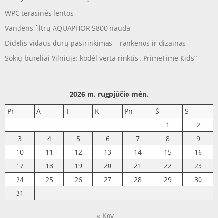
WPC terasinės lentos
Vandens filtrų AQUAPHOR S800 nauda
Didelis vidaus durų pasirinkimas – rankenos ir dizainas
Šokių būreliai Vilniuje: kodėl verta rinktis „PrimeTime Kids“
2026 m. rugpjūčio mėn.
Pr
A
T
K
Pn
Š
S
1
2
3
4
5
6
7
8
9
10
11
12
13
14
15
16
17
18
19
20
21
22
23
24
25
26
27
28
29
30
31
« Kov