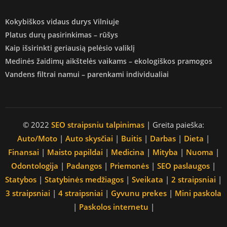
Kokybiškos vidaus durys Vilniuje
Platus durų pasirinkimas – rūšys
Kaip išsirinkti geriausią pelėsio valiklį
Medinės žaidimų aikštelės vaikams – ekologiškos pramogos
Vandens filtrai namui – parenkami individualiai
© 2022
SEO straipsniu talpinimas
| Greita paieška:
Auto/Moto
|
Auto skysčiai
|
Buitis
|
Darbas
|
Dieta
|
Finansai
|
Maisto papildai
|
Medicina
|
Mityba
|
Nuoma
|
Odontologija
|
Padangos
|
Priemonės
|
SEO paslaugos
|
Statybos
|
Statybinės medžiagos
|
Sveikata
|
2 straipsniai
|
3 straipsniai
|
4 straipsniai
|
Gyvunu prekes
|
Mini paskola
|
Paskolos internetu
|