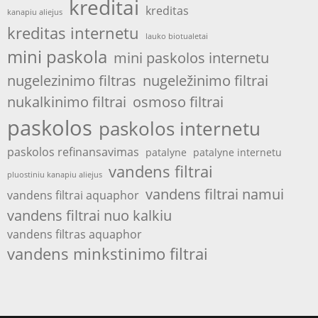
kreditai
kreditas
kanapiu aliejus
kreditas internetu
lauko biotualetai
mini paskola
mini paskolos internetu
nugelezinimo filtras
nugeležinimo filtrai
nukalkinimo filtrai
osmoso filtrai
paskolos
paskolos internetu
paskolos refinansavimas
patalyne
patalyne internetu
vandens filtrai
pluostiniu kanapiu aliejus
vandens filtrai namui
vandens filtrai aquaphor
vandens filtrai nuo kalkiu
vandens filtras aquaphor
vandens minkstinimo filtrai