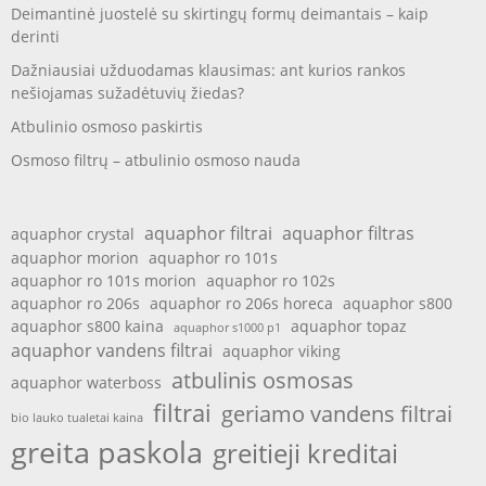
Deimantinė juostelė su skirtingų formų deimantais – kaip
derinti
Dažniausiai užduodamas klausimas: ant kurios rankos
nešiojamas sužadėtuvių žiedas?
Atbulinio osmoso paskirtis
Osmoso filtrų – atbulinio osmoso nauda
aquaphor filtrai
aquaphor filtras
aquaphor crystal
aquaphor morion
aquaphor ro 101s
aquaphor ro 101s morion
aquaphor ro 102s
aquaphor ro 206s
aquaphor ro 206s horeca
aquaphor s800
aquaphor s800 kaina
aquaphor topaz
aquaphor s1000 p1
aquaphor vandens filtrai
aquaphor viking
atbulinis osmosas
aquaphor waterboss
filtrai
geriamo vandens filtrai
bio lauko tualetai kaina
greita paskola
greitieji kreditai