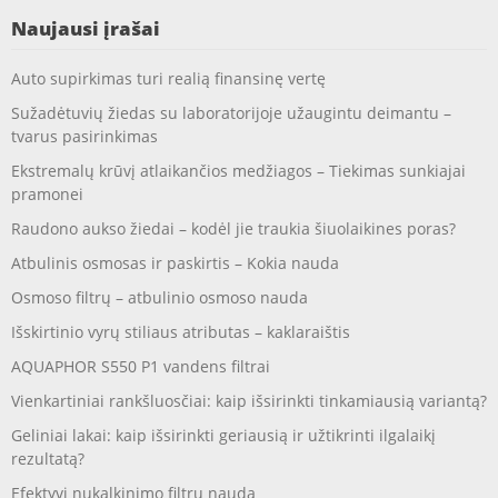
Naujausi įrašai
Auto supirkimas turi realią finansinę vertę
Sužadėtuvių žiedas su laboratorijoje užaugintu deimantu –
tvarus pasirinkimas
Ekstremalų krūvį atlaikančios medžiagos – Tiekimas sunkiajai
pramonei
Raudono aukso žiedai – kodėl jie traukia šiuolaikines poras?
Atbulinis osmosas ir paskirtis – Kokia nauda
Osmoso filtrų – atbulinio osmoso nauda
Išskirtinio vyrų stiliaus atributas – kaklaraištis
AQUAPHOR S550 P1 vandens filtrai
Vienkartiniai rankšluosčiai: kaip išsirinkti tinkamiausią variantą?
Geliniai lakai: kaip išsirinkti geriausią ir užtikrinti ilgalaikį
rezultatą?
Efektyvi nukalkinimo filtrų nauda