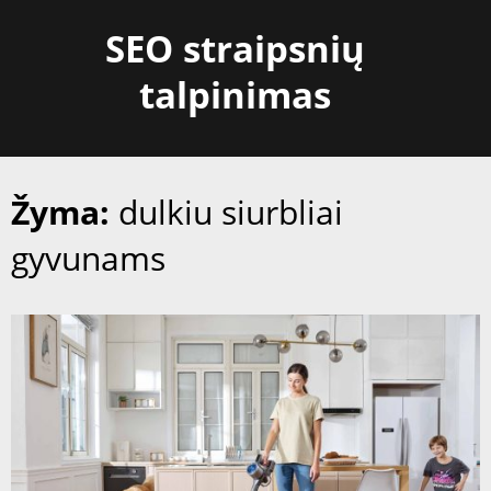
Skip
SEO straipsnių
to
content
talpinimas
Žyma:
dulkiu siurbliai
gyvunams