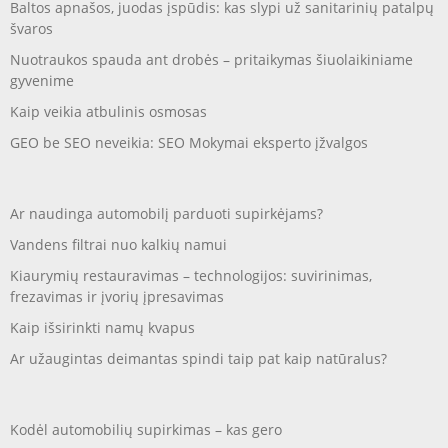
Baltos apnašos, juodas įspūdis: kas slypi už sanitarinių patalpų
švaros
Nuotraukos spauda ant drobės – pritaikymas šiuolaikiniame
gyvenime
Kaip veikia atbulinis osmosas
GEO be SEO neveikia: SEO Mokymai eksperto įžvalgos
Ar naudinga automobilį parduoti supirkėjams?
Vandens filtrai nuo kalkių namui
Kiaurymių restauravimas – technologijos: suvirinimas,
frezavimas ir įvorių įpresavimas
Kaip išsirinkti namų kvapus
Ar užaugintas deimantas spindi taip pat kaip natūralus?
Kodėl automobilių supirkimas – kas gero