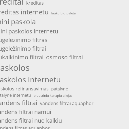
reditai
kreditas
reditas internetu
lauko biotualetai
ini paskola
ini paskolos internetu
ugelezinimo filtras
ugeležinimo filtrai
ukalkinimo filtrai
osmoso filtrai
askolos
askolos internetu
skolos refinansavimas
patalyne
talyne internetu
pluostiniu kanapiu aliejus
andens filtrai
vandens filtrai aquaphor
andens filtrai namui
andens filtrai nuo kalkiu
ndens filtras aquaphor