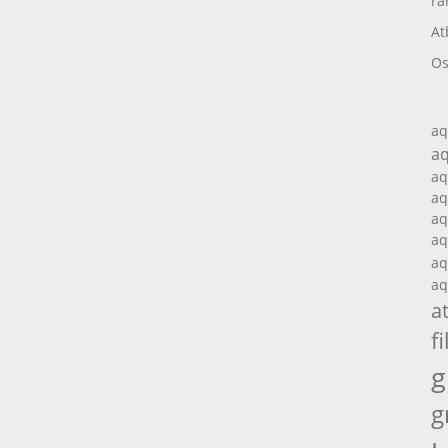
ra
At
Os
aq
aq
aq
aq
aq
aq
aq
aq
a
fi
g
g