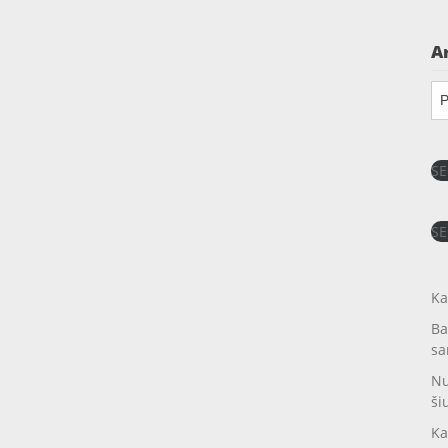
A
Ar
SE
SE
Ka
Ba
sa
Nu
ši
Ka