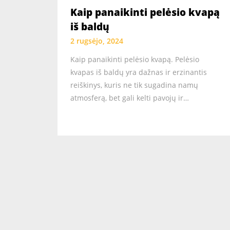
Kaip panaikinti pelėsio kvapą
iš baldų
2 rugsėjo, 2024
Kaip panaikinti pelėsio kvapą. Pelėsio
kvapas iš baldų yra dažnas ir erzinantis
reiškinys, kuris ne tik sugadina namų
atmosferą, bet gali kelti pavojų ir…