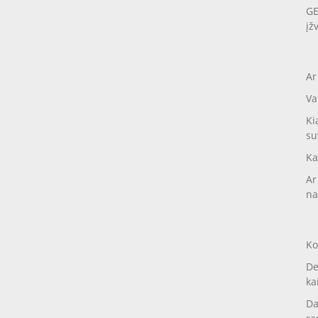
GE
įž
Ar
Va
Ki
su
Ka
Ar
na
Ko
De
ka
Da