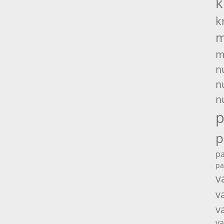
k
k
m
m
n
n
n
p
p
pa
pa
v
v
v
va