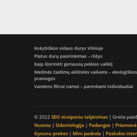
Kokybiškos vidaus durys Vilniuje
Platus durų pasirinkimas – rūšys
Kaip išsirinkti geriausią pelėsio valiklį
Medinės žaidimų aikštelės vaikams – ekologiškos
pramogos
Vandens filtrai namui – parenkami individualiai
© 2022
SEO straipsniu talpinimas
| Greita paie
Nuoma
|
Odontologija
|
Padangos
|
Priemonė
Gyvunu prekes
|
Mini paskola
|
Paskolos inte