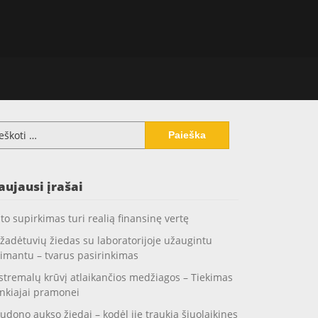
koti:
aujausi įrašai
to supirkimas turi realią finansinę vertę
žadėtuvių žiedas su laboratorijoje užaugintu
imantu – tvarus pasirinkimas
stremalų krūvį atlaikančios medžiagos – Tiekimas
nkiajai pramonei
udono aukso žiedai – kodėl jie traukia šiuolaikines