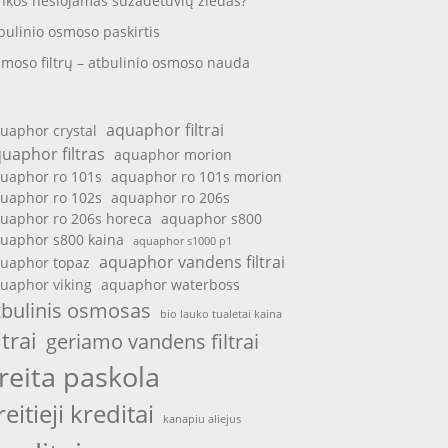
nkos nešiojamas sužadėtuvių žiedas?
bulinio osmoso paskirtis
moso filtrų – atbulinio osmoso nauda
aquaphor filtrai
uaphor crystal
uaphor filtras
aquaphor morion
uaphor ro 101s
aquaphor ro 101s morion
uaphor ro 102s
aquaphor ro 206s
uaphor ro 206s horeca
aquaphor s800
uaphor s800 kaina
aquaphor s1000 p1
aquaphor vandens filtrai
uaphor topaz
uaphor viking
aquaphor waterboss
tbulinis osmosas
bio lauko tualetai kaina
ltrai
geriamo vandens filtrai
reita paskola
reitieji kreditai
kanapiu aliejus