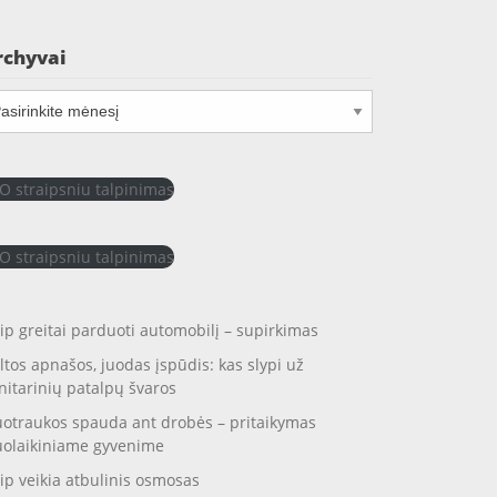
rchyvai
chyvai
O straipsniu talpinimas
O straipsniu talpinimas
ip greitai parduoti automobilį – supirkimas
ltos apnašos, juodas įspūdis: kas slypi už
nitarinių patalpų švaros
otraukos spauda ant drobės – pritaikymas
uolaikiniame gyvenime
ip veikia atbulinis osmosas