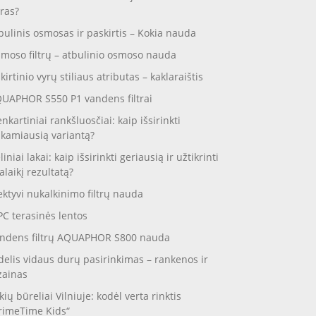
ras?
bulinis osmosas ir paskirtis – Kokia nauda
moso filtrų – atbulinio osmoso nauda
skirtinio vyrų stiliaus atributas – kaklaraištis
UAPHOR S550 P1 vandens filtrai
enkartiniai rankšluosčiai: kaip išsirinkti
nkamiausią variantą?
liniai lakai: kaip išsirinkti geriausią ir užtikrinti
galaikį rezultatą?
ektyvi nukalkinimo filtrų nauda
C terasinės lentos
ndens filtrų AQUAPHOR S800 nauda
delis vidaus durų pasirinkimas – rankenos ir
zainas
kių būreliai Vilniuje: kodėl verta rinktis
rimeTime Kids“