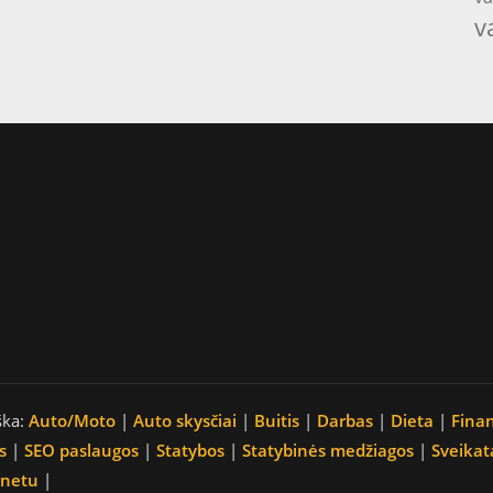
v
ška:
Auto/Moto
|
Auto skysčiai
|
Buitis
|
Darbas
|
Dieta
|
Fina
s
|
SEO paslaugos
|
Statybos
|
Statybinės medžiagos
|
Sveikat
rnetu
|