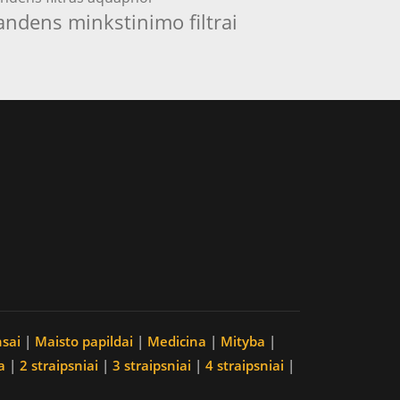
andens minkstinimo filtrai
nsai
|
Maisto papildai
|
Medicina
|
Mityba
|
a
|
2 straipsniai
|
3 straipsniai
|
4 straipsniai
|