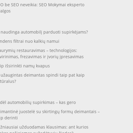
O be SEO neveikia: SEO Mokymai eksperto
valgos
 naudinga automobilį parduoti supirkėjams?
ndens filtrai nuo kalkių namui
aurymių restauravimas – technologijos:
virinimas, frezavimas ir įvorių įpresavimas
ip išsirinkti namų kvapus
 užaugintas deimantas spindi taip pat kaip
tūralus?
dėl automobilių supirkimas – kas gero
imantinė juostelė su skirtingų formų deimantais –
ip derinti
žniausiai užduodamas klausimas: ant kurios