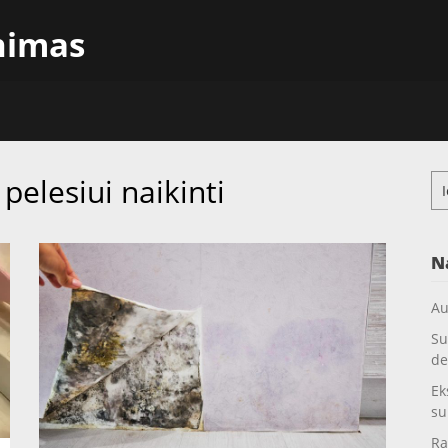
inimas
 pelesiui naikinti
Ieš
N
Au
Su
de
Ek
su
Ra