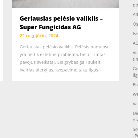
po
At
Geriausias pelėsio valiklis –
Os
Super Fungicidas AG
Iš
22 rugpjūčio, 2024
AQ
Geriausias pelėsio valiklis. Pelėsis namuose
Vi
yra ne tik estetinė problema, bet ir rimtas
ti
pavojus sveikatai. Šis grybas gali sukelti
Ge
įvairias alergijas, kvėpavimo takų ligas…
il
Ef
WP
Va
Di
di
Šo
„P