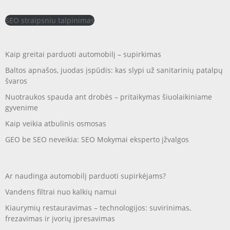
SEO straipsniu talpinimas
Kaip greitai parduoti automobilį – supirkimas
Baltos apnašos, juodas įspūdis: kas slypi už sanitarinių patalpų
švaros
Nuotraukos spauda ant drobės – pritaikymas šiuolaikiniame
gyvenime
Kaip veikia atbulinis osmosas
GEO be SEO neveikia: SEO Mokymai eksperto įžvalgos
Ar naudinga automobilį parduoti supirkėjams?
Vandens filtrai nuo kalkių namui
Kiaurymių restauravimas – technologijos: suvirinimas,
frezavimas ir įvorių įpresavimas