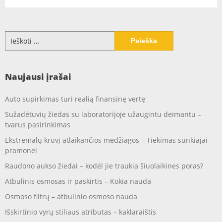
Ieškoti:
Naujausi įrašai
Auto supirkimas turi realią finansinę vertę
Sužadėtuvių žiedas su laboratorijoje užaugintu deimantu –
tvarus pasirinkimas
Ekstremalų krūvį atlaikančios medžiagos – Tiekimas sunkiajai
pramonei
Raudono aukso žiedai – kodėl jie traukia šiuolaikines poras?
Atbulinis osmosas ir paskirtis – Kokia nauda
Osmoso filtrų – atbulinio osmoso nauda
Išskirtinio vyrų stiliaus atributas – kaklaraištis