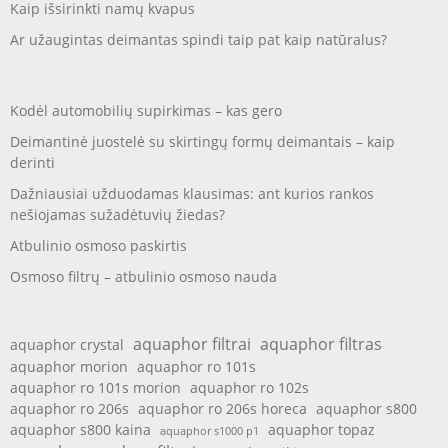
Kaip išsirinkti namų kvapus
Ar užaugintas deimantas spindi taip pat kaip natūralus?
Kodėl automobilių supirkimas – kas gero
Deimantinė juostelė su skirtingų formų deimantais – kaip
derinti
Dažniausiai užduodamas klausimas: ant kurios rankos
nešiojamas sužadėtuvių žiedas?
Atbulinio osmoso paskirtis
Osmoso filtrų – atbulinio osmoso nauda
aquaphor filtrai
aquaphor filtras
aquaphor crystal
aquaphor morion
aquaphor ro 101s
aquaphor ro 101s morion
aquaphor ro 102s
aquaphor ro 206s
aquaphor ro 206s horeca
aquaphor s800
aquaphor s800 kaina
aquaphor topaz
aquaphor s1000 p1