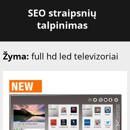
Skip
SEO straipsnių
to
content
talpinimas
Žyma:
full hd led televizoriai