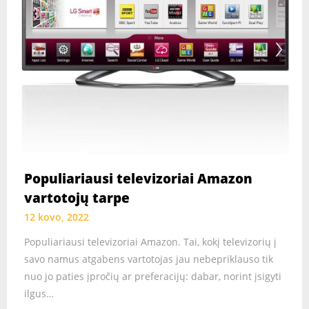
Populiariausi televizoriai Amazon
vartotojų tarpe
12 kovo, 2022
Populiariausi televizoriai Amazon. Tai, kokį televizorių į
savo namus atgabens vartotojas jau nebepriklauso tik
nuo jo paties įpročių ar preferacijų: dabar, norint įsigyti
ilgus…