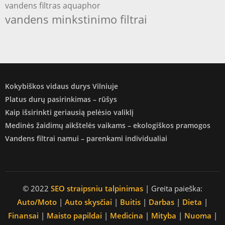
vandens filtras aquaphor
vandens minkstinimo filtrai
Kokybiškos vidaus durys Vilniuje
Platus durų pasirinkimas – rūšys
Kaip išsirinkti geriausią pelėsio valiklį
Medinės žaidimų aikštelės vaikams – ekologiškos pramogos
Vandens filtrai namui – parenkami individualiai
© 2022
SEO straipsniu talpinimas
| Greita paieška:
Auto/Moto
|
Auto skysčiai
|
Buitis
|
Darbas
|
Dieta
|
Finansai
|
Maisto papildai
|
Medicina
|
Mityba
|
Nuoma
|