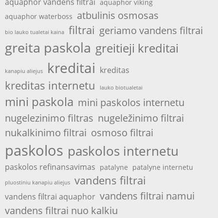
aquaphor vandens filtrai
aquaphor viking
atbulinis osmosas
aquaphor waterboss
filtrai
geriamo vandens filtrai
bio lauko tualetai kaina
greita paskola
greitieji kreditai
kreditai
kreditas
kanapiu aliejus
kreditas internetu
lauko biotualetai
mini paskola
mini paskolos internetu
nugelezinimo filtras
nugeležinimo filtrai
nukalkinimo filtrai
osmoso filtrai
paskolos
paskolos internetu
paskolos refinansavimas
patalyne
patalyne internetu
vandens filtrai
pluostiniu kanapiu aliejus
vandens filtrai namui
vandens filtrai aquaphor
vandens filtrai nuo kalkiu