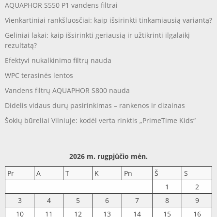
AQUAPHOR S550 P1 vandens filtrai
Vienkartiniai rankšluosčiai: kaip išsirinkti tinkamiausią variantą?
Geliniai lakai: kaip išsirinkti geriausią ir užtikrinti ilgalaikį
rezultatą?
Efektyvi nukalkinimo filtrų nauda
WPC terasinės lentos
Vandens filtrų AQUAPHOR S800 nauda
Didelis vidaus durų pasirinkimas – rankenos ir dizainas
Šokių būreliai Vilniuje: kodėl verta rinktis „PrimeTime Kids“
2026 m. rugpjūčio mėn.
Pr
A
T
K
Pn
Š
S
1
2
3
4
5
6
7
8
9
10
11
12
13
14
15
16