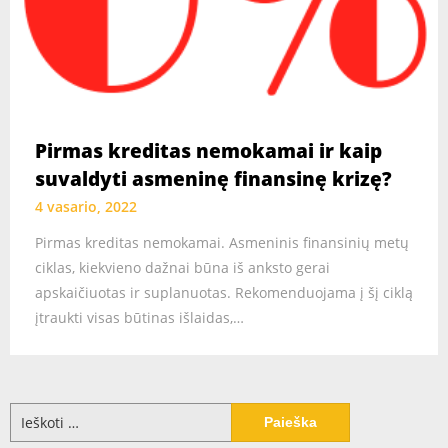
Pirmas kreditas nemokamai ir kaip
suvaldyti asmeninę finansinę krizę?
4 vasario, 2022
Pirmas kreditas nemokamai. Asmeninis finansinių metų
ciklas, kiekvieno dažnai būna iš anksto gerai
apskaičiuotas ir suplanuotas. Rekomenduojama į šį ciklą
įtraukti visas būtinas išlaidas,…
Ieškoti: