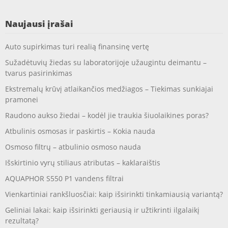
Naujausi įrašai
Auto supirkimas turi realią finansinę vertę
Sužadėtuvių žiedas su laboratorijoje užaugintu deimantu –
tvarus pasirinkimas
Ekstremalų krūvį atlaikančios medžiagos – Tiekimas sunkiajai
pramonei
Raudono aukso žiedai – kodėl jie traukia šiuolaikines poras?
Atbulinis osmosas ir paskirtis – Kokia nauda
Osmoso filtrų – atbulinio osmoso nauda
Išskirtinio vyrų stiliaus atributas – kaklaraištis
AQUAPHOR S550 P1 vandens filtrai
Vienkartiniai rankšluosčiai: kaip išsirinkti tinkamiausią variantą?
Geliniai lakai: kaip išsirinkti geriausią ir užtikrinti ilgalaikį
rezultatą?