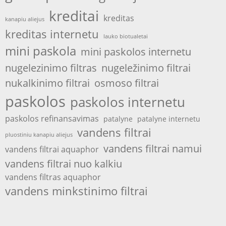
kreditai
kreditas
kanapiu aliejus
kreditas internetu
lauko biotualetai
mini paskola
mini paskolos internetu
nugelezinimo filtras
nugeležinimo filtrai
nukalkinimo filtrai
osmoso filtrai
paskolos
paskolos internetu
paskolos refinansavimas
patalyne
patalyne internetu
vandens filtrai
pluostiniu kanapiu aliejus
vandens filtrai namui
vandens filtrai aquaphor
vandens filtrai nuo kalkiu
vandens filtras aquaphor
vandens minkstinimo filtrai