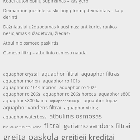
Kodėl automobilių supirkimas – kas gero
Deimantinė juostelė su skirtingų formų deimantais – kaip
derinti
Dažniausiai užduodamas klausimas: ant kurios rankos
nešiojamas sužadėtuvių žiedas?
Atbulinio osmoso paskirtis
Osmoso filtrų – atbulinio osmoso nauda
aquaphor filtrai
aquaphor filtras
aquaphor crystal
aquaphor morion
aquaphor ro 101s
aquaphor ro 101s morion
aquaphor ro 102s
aquaphor ro 206s
aquaphor ro 206s horeca
aquaphor s800
aquaphor s800 kaina
aquaphor topaz
aquaphor s1000 p1
aquaphor vandens filtrai
aquaphor viking
atbulinis osmosas
aquaphor waterboss
filtrai
geriamo vandens filtrai
bio lauko tualetai kaina
greita paskola
greitieji kreditai