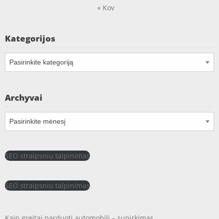
« Kov
Kategorijos
Kategorijos
Archyvai
Archyvai
SEO straipsniu talpinimas
SEO straipsniu talpinimas
Kaip greitai parduoti automobilį – supirkimas