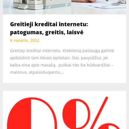
Greitieji kreditai internetu:
patogumas, greitis, laisvė
6 vasario, 2022
Greitieji kreditai internetu. Kiekvieną paslaugą galime
apibūdinti tam tikrais epitetais: štai, pavyzdžiui, jei
kalba eina apie masažą, puikiai tiks šie būdvardžiai –
malonus, atpalaiduojantis,…