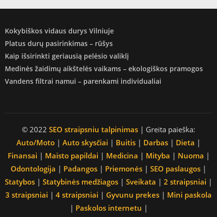
Kokybiškos vidaus durys Vilniuje
Platus durų pasirinkimas – rūšys
Kaip išsirinkti geriausią pelėsio valiklį
Medinės žaidimų aikštelės vaikams – ekologiškos pramogos
Vandens filtrai namui – parenkami individualiai
© 2022
SEO straipsniu talpinimas
| Greita paieška:
Auto/Moto
|
Auto skysčiai
|
Buitis
|
Darbas
|
Dieta
|
Finansai
|
Maisto papildai
|
Medicina
|
Mityba
|
Nuoma
|
Odontologija
|
Padangos
|
Priemonės
|
SEO paslaugos
|
Statybos
|
Statybinės medžiagos
|
Sveikata
|
2 straipsniai
|
3 straipsniai
|
4 straipsniai
|
Gyvunu prekes
|
Mini paskola
|
Paskolos internetu
|