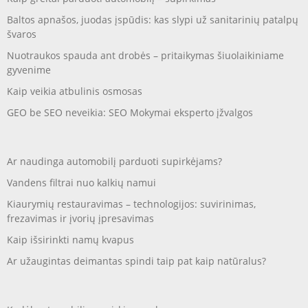
Baltos apnašos, juodas įspūdis: kas slypi už sanitarinių patalpų
švaros
Nuotraukos spauda ant drobės – pritaikymas šiuolaikiniame
gyvenime
Kaip veikia atbulinis osmosas
GEO be SEO neveikia: SEO Mokymai eksperto įžvalgos
Ar naudinga automobilį parduoti supirkėjams?
Vandens filtrai nuo kalkių namui
Kiaurymių restauravimas – technologijos: suvirinimas,
frezavimas ir įvorių įpresavimas
Kaip išsirinkti namų kvapus
Ar užaugintas deimantas spindi taip pat kaip natūralus?