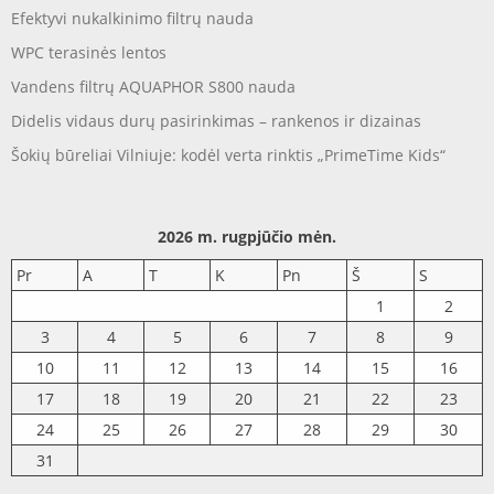
Efektyvi nukalkinimo filtrų nauda
WPC terasinės lentos
Vandens filtrų AQUAPHOR S800 nauda
Didelis vidaus durų pasirinkimas – rankenos ir dizainas
Šokių būreliai Vilniuje: kodėl verta rinktis „PrimeTime Kids“
2026 m. rugpjūčio mėn.
Pr
A
T
K
Pn
Š
S
1
2
3
4
5
6
7
8
9
10
11
12
13
14
15
16
17
18
19
20
21
22
23
24
25
26
27
28
29
30
31