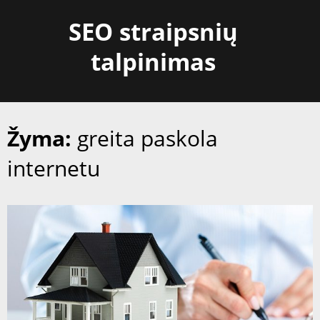
Skip
SEO straipsnių
to
content
talpinimas
Žyma:
greita paskola
internetu