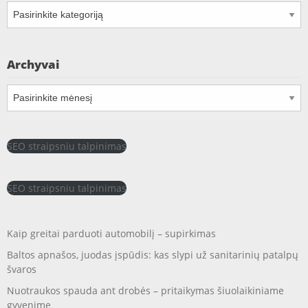
Kategorijos
Archyvai
Archyvai
SEO straipsniu talpinimas
SEO straipsniu talpinimas
Kaip greitai parduoti automobilį – supirkimas
Baltos apnašos, juodas įspūdis: kas slypi už sanitarinių patalpų
švaros
Nuotraukos spauda ant drobės – pritaikymas šiuolaikiniame
gyvenime