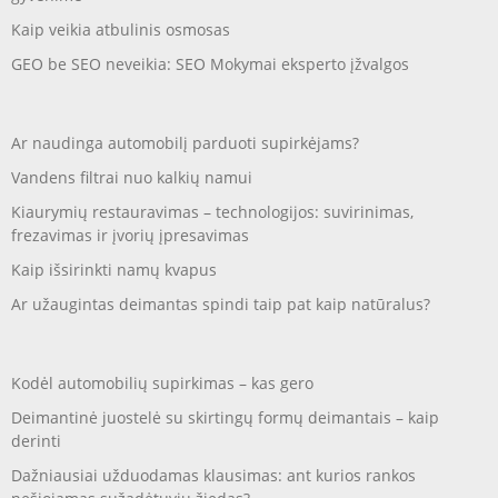
Kaip veikia atbulinis osmosas
GEO be SEO neveikia: SEO Mokymai eksperto įžvalgos
Ar naudinga automobilį parduoti supirkėjams?
Vandens filtrai nuo kalkių namui
Kiaurymių restauravimas – technologijos: suvirinimas,
frezavimas ir įvorių įpresavimas
Kaip išsirinkti namų kvapus
Ar užaugintas deimantas spindi taip pat kaip natūralus?
Kodėl automobilių supirkimas – kas gero
Deimantinė juostelė su skirtingų formų deimantais – kaip
derinti
Dažniausiai užduodamas klausimas: ant kurios rankos