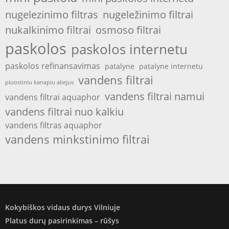
nugelezinimo filtras
nugeležinimo filtrai
nukalkinimo filtrai
osmoso filtrai
paskolos
paskolos internetu
paskolos refinansavimas
patalyne
patalyne internetu
vandens filtrai
pluostiniu kanapiu aliejus
vandens filtrai namui
vandens filtrai aquaphor
vandens filtrai nuo kalkiu
vandens filtras aquaphor
vandens minkstinimo filtrai
Kokybiškos vidaus durys Vilniuje
Platus durų pasirinkimas – rūšys