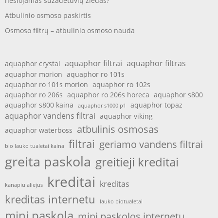
nešiojamas sužadėtuvių žiedas?
Atbulinio osmoso paskirtis
Osmoso filtrų – atbulinio osmoso nauda
aquaphor filtrai
aquaphor filtras
aquaphor crystal
aquaphor morion
aquaphor ro 101s
aquaphor ro 101s morion
aquaphor ro 102s
aquaphor ro 206s
aquaphor ro 206s horeca
aquaphor s800
aquaphor s800 kaina
aquaphor topaz
aquaphor s1000 p1
aquaphor vandens filtrai
aquaphor viking
atbulinis osmosas
aquaphor waterboss
filtrai
geriamo vandens filtrai
bio lauko tualetai kaina
greita paskola
greitieji kreditai
kreditai
kreditas
kanapiu aliejus
kreditas internetu
lauko biotualetai
mini paskola
mini paskolos internetu