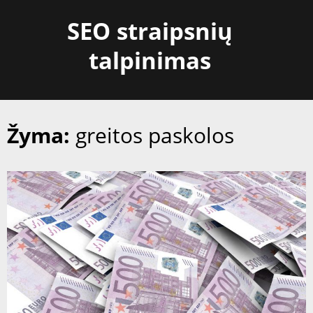
Skip
SEO straipsnių
to
content
talpinimas
Žyma:
greitos paskolos