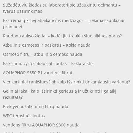
Sužadėtuvių žiedas su laboratorijoje užaugintu deimantu –
tvarus pasirinkimas
Ekstremalų krūvį atlaikančios medžiagos – Tiekimas sunkiajai
pramonei
Raudono aukso žiedai – kodėl jie traukia šiuolaikines poras?
Atbulinis osmosas ir paskirtis – Kokia nauda
Osmoso filtrų – atbulinio osmoso nauda
Išskirtinio vyrų stiliaus atributas – kaklaraištis
AQUAPHOR S550 P1 vandens filtrai
Vienkartiniai rankšluosčiai: kaip išsirinkti tinkamiausią variantą?
Geliniai lakai: kaip išsirinkti geriausią ir užtikrinti ilgalaikį
rezultatą?
Efektyvi nukalkinimo filtrų nauda
WPC terasinės lentos
Vandens filtrų AQUAPHOR S800 nauda