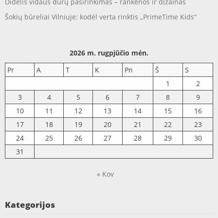
Didelis vidaus durų pasirinkimas – rankenos ir dizainas
Šokių būreliai Vilniuje: kodėl verta rinktis „PrimeTime Kids“
2026 m. rugpjūčio mėn.
Pr
A
T
K
Pn
Š
S
1
2
3
4
5
6
7
8
9
10
11
12
13
14
15
16
17
18
19
20
21
22
23
24
25
26
27
28
29
30
31
« Kov
Kategorijos