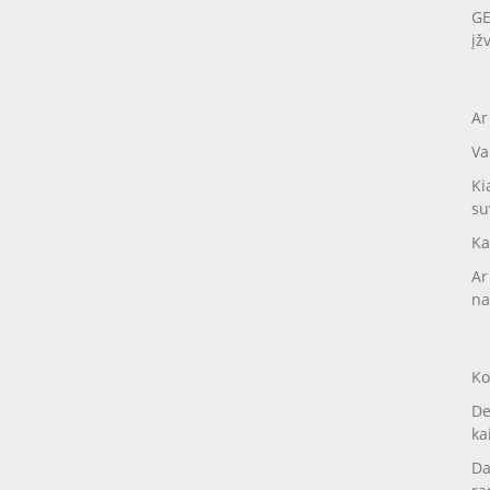
GE
įž
Ar
Va
Ki
su
Ka
Ar
na
Ko
De
ka
Da