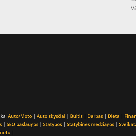
v
ška:
Auto/Moto
|
Auto skysčiai
|
Buitis
|
Darbas
|
Dieta
|
Fina
s
|
SEO paslaugos
|
Statybos
|
Statybinės medžiagos
|
Sveikat
rnetu
|