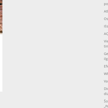
po
At
Os
Iš
AQ
Vi
ti
Ge
il
Ef
WP
Va
Di
di
Šo
„P