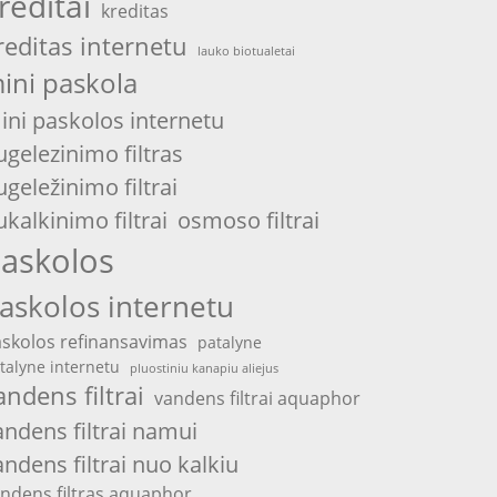
reditai
kreditas
reditas internetu
lauko biotualetai
ini paskola
ini paskolos internetu
ugelezinimo filtras
ugeležinimo filtrai
ukalkinimo filtrai
osmoso filtrai
askolos
askolos internetu
skolos refinansavimas
patalyne
talyne internetu
pluostiniu kanapiu aliejus
andens filtrai
vandens filtrai aquaphor
andens filtrai namui
andens filtrai nuo kalkiu
ndens filtras aquaphor