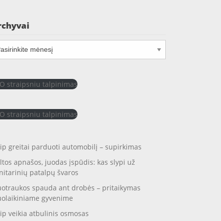
rchyvai
chyvai
O straipsniu talpinimas
O straipsniu talpinimas
ip greitai parduoti automobilį – supirkimas
ltos apnašos, juodas įspūdis: kas slypi už
nitarinių patalpų švaros
otraukos spauda ant drobės – pritaikymas
uolaikiniame gyvenime
ip veikia atbulinis osmosas