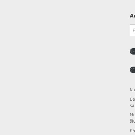
A
Ar
SE
SE
Ka
Ba
sa
Nu
ši
Ka