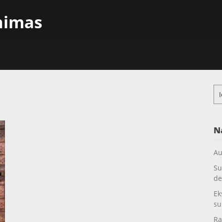
inimas
Ieš
N
Au
Su
de
Ek
su
Ra