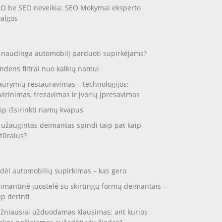
O be SEO neveikia: SEO Mokymai eksperto
valgos
 naudinga automobilį parduoti supirkėjams?
ndens filtrai nuo kalkių namui
aurymių restauravimas – technologijos:
virinimas, frezavimas ir įvorių įpresavimas
ip išsirinkti namų kvapus
 užaugintas deimantas spindi taip pat kaip
tūralus?
dėl automobilių supirkimas – kas gero
imantinė juostelė su skirtingų formų deimantais –
ip derinti
žniausiai užduodamas klausimas: ant kurios