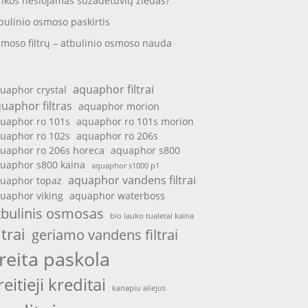
nkos nešiojamas sužadėtuvių žiedas?
bulinio osmoso paskirtis
moso filtrų – atbulinio osmoso nauda
aquaphor filtrai
uaphor crystal
uaphor filtras
aquaphor morion
uaphor ro 101s
aquaphor ro 101s morion
uaphor ro 102s
aquaphor ro 206s
uaphor ro 206s horeca
aquaphor s800
uaphor s800 kaina
aquaphor s1000 p1
aquaphor vandens filtrai
uaphor topaz
uaphor viking
aquaphor waterboss
tbulinis osmosas
bio lauko tualetai kaina
ltrai
geriamo vandens filtrai
reita paskola
reitieji kreditai
kanapiu aliejus