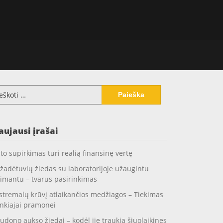
koti:
aujausi įrašai
to supirkimas turi realią finansinę vertę
žadėtuvių žiedas su laboratorijoje užaugintu
imantu – tvarus pasirinkimas
stremalų krūvį atlaikančios medžiagos – Tiekimas
nkiajai pramonei
udono aukso žiedai – kodėl jie traukia šiuolaikines