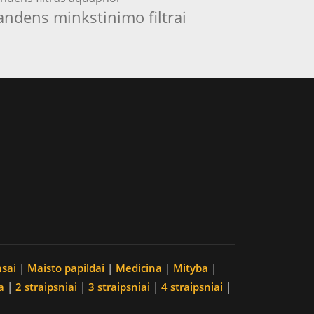
andens minkstinimo filtrai
nsai
|
Maisto papildai
|
Medicina
|
Mityba
|
a
|
2 straipsniai
|
3 straipsniai
|
4 straipsniai
|