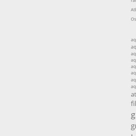
ra
At
Os
aq
aq
aq
aq
aq
aq
aq
aq
a
fi
g
g