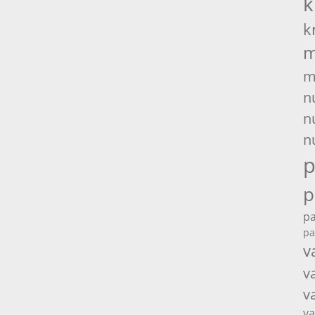
k
k
m
m
n
n
n
p
p
pa
pa
v
v
v
va