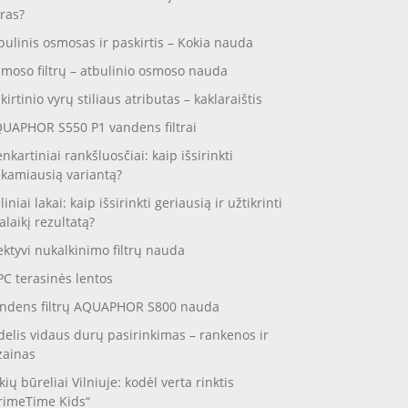
ras?
bulinis osmosas ir paskirtis – Kokia nauda
moso filtrų – atbulinio osmoso nauda
skirtinio vyrų stiliaus atributas – kaklaraištis
UAPHOR S550 P1 vandens filtrai
enkartiniai rankšluosčiai: kaip išsirinkti
nkamiausią variantą?
liniai lakai: kaip išsirinkti geriausią ir užtikrinti
galaikį rezultatą?
ektyvi nukalkinimo filtrų nauda
C terasinės lentos
ndens filtrų AQUAPHOR S800 nauda
delis vidaus durų pasirinkimas – rankenos ir
zainas
kių būreliai Vilniuje: kodėl verta rinktis
rimeTime Kids“