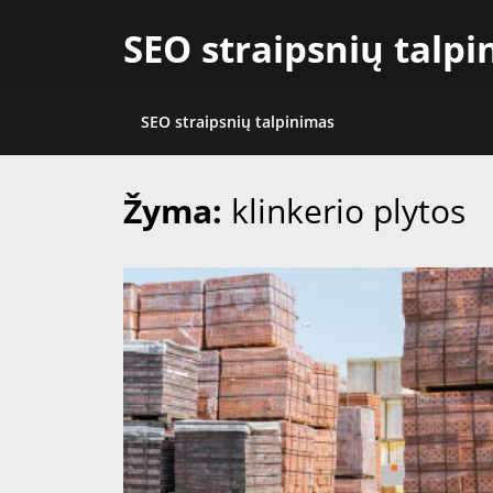
Skip
SEO straipsnių talp
to
content
SEO straipsnių talpinimas
Žyma:
klinkerio plytos