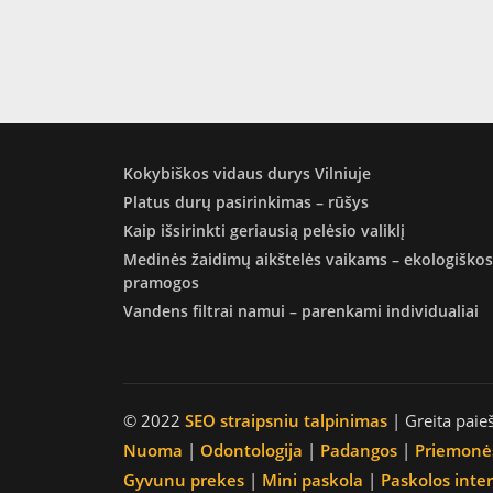
Kokybiškos vidaus durys Vilniuje
Platus durų pasirinkimas – rūšys
Kaip išsirinkti geriausią pelėsio valiklį
Medinės žaidimų aikštelės vaikams – ekologiškos
pramogos
Vandens filtrai namui – parenkami individualiai
© 2022
SEO straipsniu talpinimas
| Greita paie
Nuoma
|
Odontologija
|
Padangos
|
Priemonė
Gyvunu prekes
|
Mini paskola
|
Paskolos inte