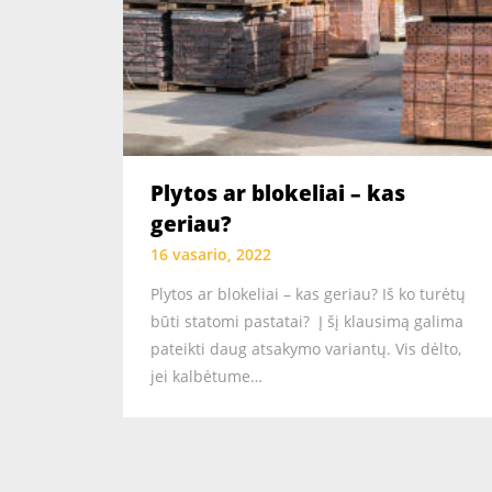
Plytos ar blokeliai – kas
geriau?
16 vasario, 2022
Plytos ar blokeliai – kas geriau? Iš ko turėtų
būti statomi pastatai? Į šį klausimą galima
pateikti daug atsakymo variantų. Vis dėlto,
jei kalbėtume…