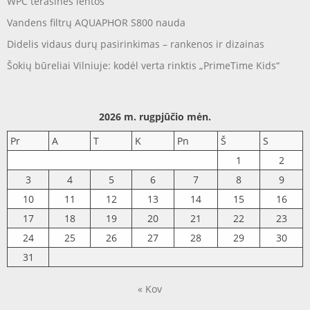
WPC terasinės lentos
Vandens filtrų AQUAPHOR S800 nauda
Didelis vidaus durų pasirinkimas – rankenos ir dizainas
Šokių būreliai Vilniuje: kodėl verta rinktis „PrimeTime Kids“
2026 m. rugpjūčio mėn.
Pr
A
T
K
Pn
Š
S
1
2
3
4
5
6
7
8
9
10
11
12
13
14
15
16
17
18
19
20
21
22
23
24
25
26
27
28
29
30
31
« Kov