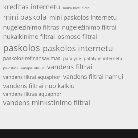
kreditas internetu
lauko biotualetai
mini paskola
mini paskolos internetu
nugelezinimo filtras
nugeležinimo filtrai
nukalkinimo filtrai
osmoso filtrai
paskolos
paskolos internetu
paskolos refinansavimas
patalyne
patalyne internetu
vandens filtrai
pluostiniu kanapiu aliejus
vandens filtrai namui
vandens filtrai aquaphor
vandens filtrai nuo kalkiu
vandens filtras aquaphor
vandens minkstinimo filtrai