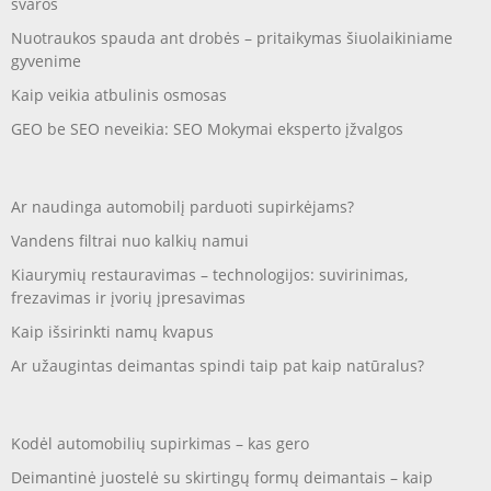
švaros
Nuotraukos spauda ant drobės – pritaikymas šiuolaikiniame
gyvenime
Kaip veikia atbulinis osmosas
GEO be SEO neveikia: SEO Mokymai eksperto įžvalgos
Ar naudinga automobilį parduoti supirkėjams?
Vandens filtrai nuo kalkių namui
Kiaurymių restauravimas – technologijos: suvirinimas,
frezavimas ir įvorių įpresavimas
Kaip išsirinkti namų kvapus
Ar užaugintas deimantas spindi taip pat kaip natūralus?
Kodėl automobilių supirkimas – kas gero
Deimantinė juostelė su skirtingų formų deimantais – kaip