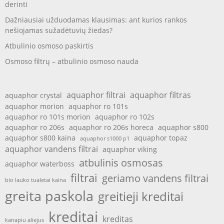
derinti
Dažniausiai užduodamas klausimas: ant kurios rankos
nešiojamas sužadėtuvių žiedas?
Atbulinio osmoso paskirtis
Osmoso filtrų – atbulinio osmoso nauda
aquaphor filtrai
aquaphor filtras
aquaphor crystal
aquaphor morion
aquaphor ro 101s
aquaphor ro 101s morion
aquaphor ro 102s
aquaphor ro 206s
aquaphor ro 206s horeca
aquaphor s800
aquaphor s800 kaina
aquaphor topaz
aquaphor s1000 p1
aquaphor vandens filtrai
aquaphor viking
atbulinis osmosas
aquaphor waterboss
filtrai
geriamo vandens filtrai
bio lauko tualetai kaina
greita paskola
greitieji kreditai
kreditai
kreditas
kanapiu aliejus