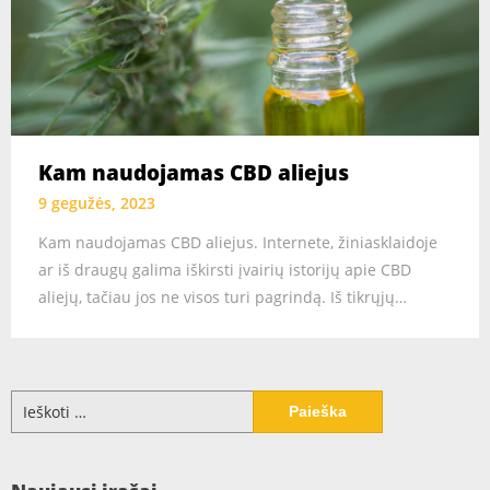
Kam naudojamas CBD aliejus
9 gegužės, 2023
Kam naudojamas CBD aliejus. Internete, žiniasklaidoje
ar iš draugų galima iškirsti įvairių istorijų apie CBD
aliejų, tačiau jos ne visos turi pagrindą. Iš tikrųjų…
Ieškoti: