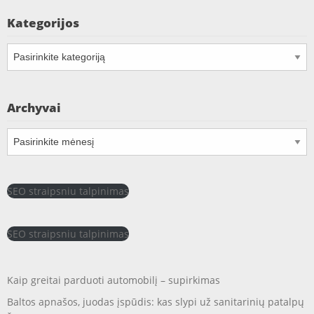
Kategorijos
Kategorijos
Archyvai
Archyvai
SEO straipsniu talpinimas
SEO straipsniu talpinimas
Kaip greitai parduoti automobilį – supirkimas
Baltos apnašos, juodas įspūdis: kas slypi už sanitarinių patalpų