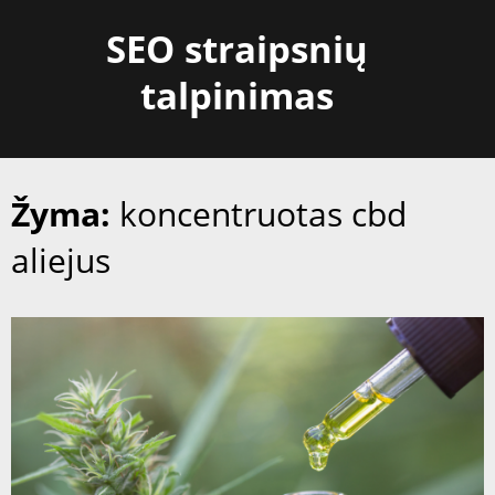
Skip
SEO straipsnių
to
content
talpinimas
Žyma:
koncentruotas cbd
aliejus