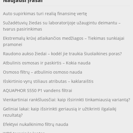
Naujausi įrašai
Auto supirkimas turi realią finansinę vertę
Sužadėtuvių žiedas su laboratorijoje užaugintu deimantu –
tvarus pasirinkimas
Ekstremalų krūvį atlaikančios medžiagos – Tiekimas sunkiajai
pramonei
Raudono aukso žiedai – kodėl jie traukia šiuolaikines poras?
Atbulinis osmosas ir paskirtis – Kokia nauda
Osmoso filtrų – atbulinio osmoso nauda
Išskirtinio vyrų stiliaus atributas – kaklaraištis
AQUAPHOR S550 P1 vandens filtrai
Vienkartiniai rankšluosčiai: kaip išsirinkti tinkamiausią variantą?
Geliniai lakai: kaip išsirinkti geriausią ir užtikrinti ilgalaikį
rezultatą?
Efektyvi nukalkinimo filtrų nauda