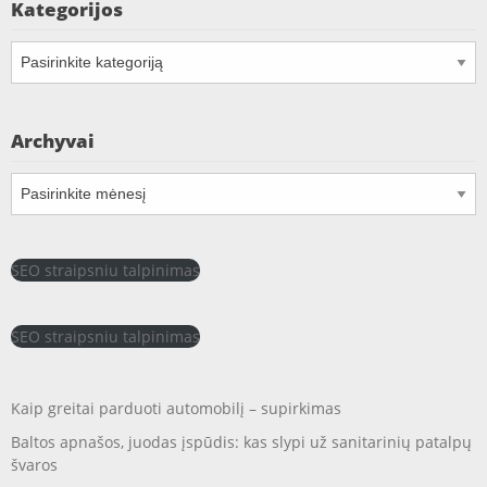
Kategorijos
Kategorijos
Archyvai
Archyvai
SEO straipsniu talpinimas
SEO straipsniu talpinimas
Kaip greitai parduoti automobilį – supirkimas
Baltos apnašos, juodas įspūdis: kas slypi už sanitarinių patalpų
švaros