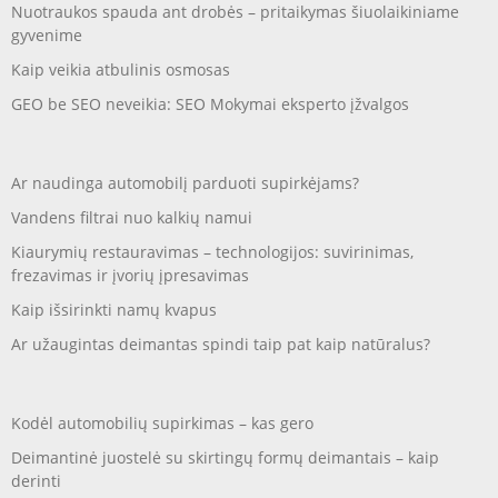
Nuotraukos spauda ant drobės – pritaikymas šiuolaikiniame
gyvenime
Kaip veikia atbulinis osmosas
GEO be SEO neveikia: SEO Mokymai eksperto įžvalgos
Ar naudinga automobilį parduoti supirkėjams?
Vandens filtrai nuo kalkių namui
Kiaurymių restauravimas – technologijos: suvirinimas,
frezavimas ir įvorių įpresavimas
Kaip išsirinkti namų kvapus
Ar užaugintas deimantas spindi taip pat kaip natūralus?
Kodėl automobilių supirkimas – kas gero
Deimantinė juostelė su skirtingų formų deimantais – kaip
derinti