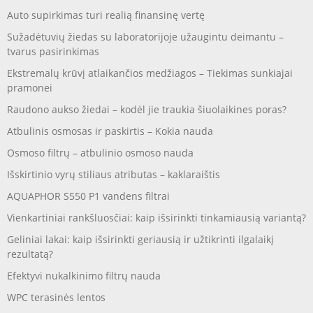
Auto supirkimas turi realią finansinę vertę
Sužadėtuvių žiedas su laboratorijoje užaugintu deimantu –
tvarus pasirinkimas
Ekstremalų krūvį atlaikančios medžiagos – Tiekimas sunkiajai
pramonei
Raudono aukso žiedai – kodėl jie traukia šiuolaikines poras?
Atbulinis osmosas ir paskirtis – Kokia nauda
Osmoso filtrų – atbulinio osmoso nauda
Išskirtinio vyrų stiliaus atributas – kaklaraištis
AQUAPHOR S550 P1 vandens filtrai
Vienkartiniai rankšluosčiai: kaip išsirinkti tinkamiausią variantą?
Geliniai lakai: kaip išsirinkti geriausią ir užtikrinti ilgalaikį
rezultatą?
Efektyvi nukalkinimo filtrų nauda
WPC terasinės lentos