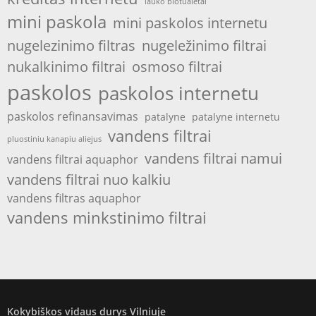
lauko biotualetai
mini paskola
mini paskolos internetu
nugelezinimo filtras
nugeležinimo filtrai
nukalkinimo filtrai
osmoso filtrai
paskolos
paskolos internetu
paskolos refinansavimas
patalyne
patalyne internetu
vandens filtrai
pluostiniu kanapiu aliejus
vandens filtrai namui
vandens filtrai aquaphor
vandens filtrai nuo kalkiu
vandens filtras aquaphor
vandens minkstinimo filtrai
Kokybiškos vidaus durys Vilniuje