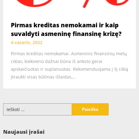
Pirmas kreditas nemokamai ir kaip
suvaldyti asmeninę finansinę krizę?
4 vasario, 2022
Pirmas kreditas nemokamai. Asmeninis finansinių metų
ciklas, kiekvieno dažnai būna iš anksto gerai
apskaičiuotas ir suplanuotas. Rekomenduojama į šį ciklą
įtraukti visas būtinas išlaidas,…
Ieškoti:
Naujausi įrašai