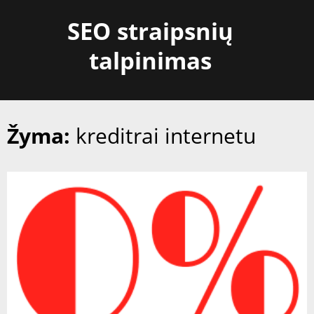
Skip
SEO straipsnių
to
content
talpinimas
Žyma:
kreditrai internetu