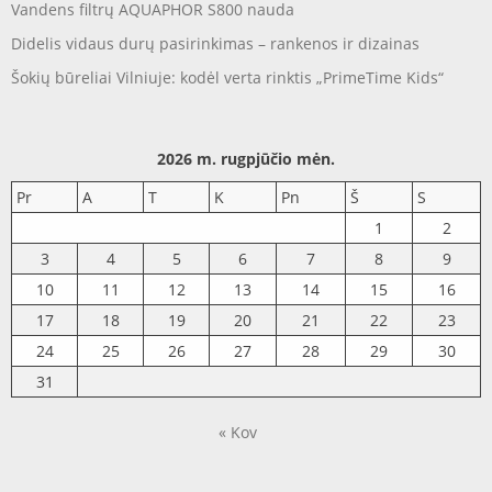
Vandens filtrų AQUAPHOR S800 nauda
Didelis vidaus durų pasirinkimas – rankenos ir dizainas
Šokių būreliai Vilniuje: kodėl verta rinktis „PrimeTime Kids“
2026 m. rugpjūčio mėn.
Pr
A
T
K
Pn
Š
S
1
2
3
4
5
6
7
8
9
10
11
12
13
14
15
16
17
18
19
20
21
22
23
24
25
26
27
28
29
30
31
« Kov