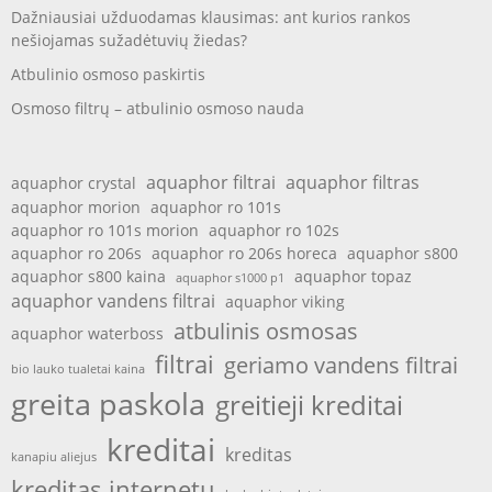
Dažniausiai užduodamas klausimas: ant kurios rankos
nešiojamas sužadėtuvių žiedas?
Atbulinio osmoso paskirtis
Osmoso filtrų – atbulinio osmoso nauda
aquaphor filtrai
aquaphor filtras
aquaphor crystal
aquaphor morion
aquaphor ro 101s
aquaphor ro 101s morion
aquaphor ro 102s
aquaphor ro 206s
aquaphor ro 206s horeca
aquaphor s800
aquaphor s800 kaina
aquaphor topaz
aquaphor s1000 p1
aquaphor vandens filtrai
aquaphor viking
atbulinis osmosas
aquaphor waterboss
filtrai
geriamo vandens filtrai
bio lauko tualetai kaina
greita paskola
greitieji kreditai
kreditai
kreditas
kanapiu aliejus
kreditas internetu