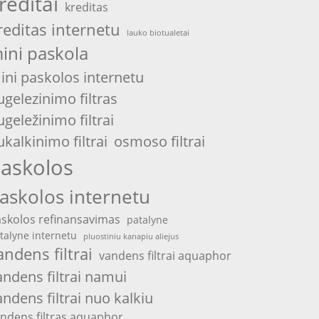
reditai
kreditas
reditas internetu
lauko biotualetai
ini paskola
ini paskolos internetu
ugelezinimo filtras
ugeležinimo filtrai
ukalkinimo filtrai
osmoso filtrai
askolos
askolos internetu
skolos refinansavimas
patalyne
talyne internetu
pluostiniu kanapiu aliejus
andens filtrai
vandens filtrai aquaphor
andens filtrai namui
andens filtrai nuo kalkiu
ndens filtras aquaphor