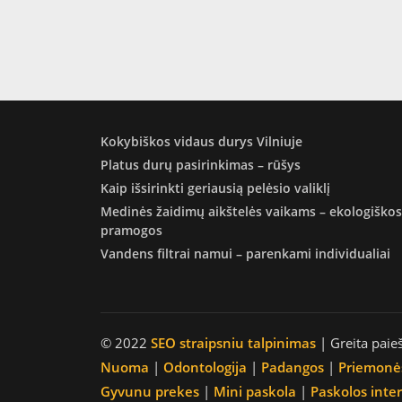
Kokybiškos vidaus durys Vilniuje
Platus durų pasirinkimas – rūšys
Kaip išsirinkti geriausią pelėsio valiklį
Medinės žaidimų aikštelės vaikams – ekologiškos
pramogos
Vandens filtrai namui – parenkami individualiai
© 2022
SEO straipsniu talpinimas
| Greita paie
Nuoma
|
Odontologija
|
Padangos
|
Priemonė
Gyvunu prekes
|
Mini paskola
|
Paskolos inte