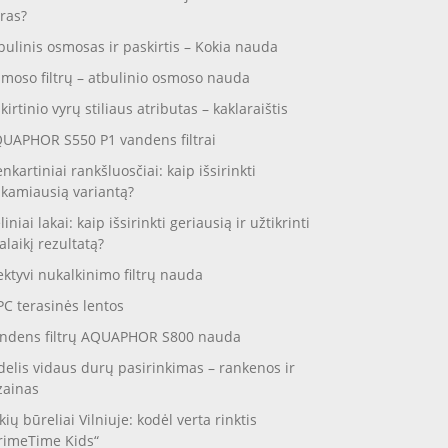
ras?
bulinis osmosas ir paskirtis – Kokia nauda
moso filtrų – atbulinio osmoso nauda
skirtinio vyrų stiliaus atributas – kaklaraištis
UAPHOR S550 P1 vandens filtrai
enkartiniai rankšluosčiai: kaip išsirinkti
nkamiausią variantą?
liniai lakai: kaip išsirinkti geriausią ir užtikrinti
galaikį rezultatą?
ektyvi nukalkinimo filtrų nauda
C terasinės lentos
ndens filtrų AQUAPHOR S800 nauda
delis vidaus durų pasirinkimas – rankenos ir
zainas
kių būreliai Vilniuje: kodėl verta rinktis
rimeTime Kids“