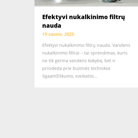
Efektyvi nukalkinimo filtrų
nauda
19 sausio, 2025
Efektyvi nukalkinimo filtrų nauda. Vandens
nukalkinimo filtrai – tai sprendimas, kuris
ne tik gerina vandens kokybę, bet ir
prisideda prie buitinės technikos
ilgaamžiškumo, sveikatos…