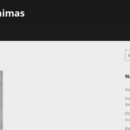
inimas
Ieš
N
Au
Su
de
Ek
su
Ra