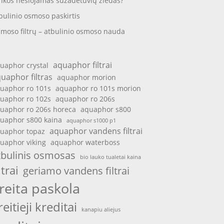
nkos nešiojamas sužadėtuvių žiedas?
bulinio osmoso paskirtis
moso filtrų – atbulinio osmoso nauda
aquaphor filtrai
uaphor crystal
uaphor filtras
aquaphor morion
uaphor ro 101s
aquaphor ro 101s morion
uaphor ro 102s
aquaphor ro 206s
uaphor ro 206s horeca
aquaphor s800
uaphor s800 kaina
aquaphor s1000 p1
aquaphor vandens filtrai
uaphor topaz
uaphor viking
aquaphor waterboss
tbulinis osmosas
bio lauko tualetai kaina
ltrai
geriamo vandens filtrai
reita paskola
reitieji kreditai
kanapiu aliejus