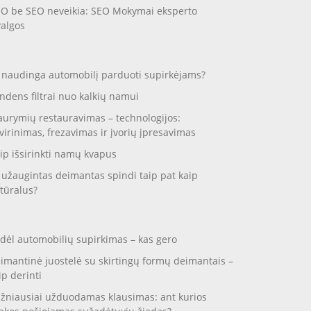
O be SEO neveikia: SEO Mokymai eksperto
valgos
 naudinga automobilį parduoti supirkėjams?
ndens filtrai nuo kalkių namui
aurymių restauravimas – technologijos:
virinimas, frezavimas ir įvorių įpresavimas
ip išsirinkti namų kvapus
 užaugintas deimantas spindi taip pat kaip
tūralus?
dėl automobilių supirkimas – kas gero
imantinė juostelė su skirtingų formų deimantais –
ip derinti
žniausiai užduodamas klausimas: ant kurios