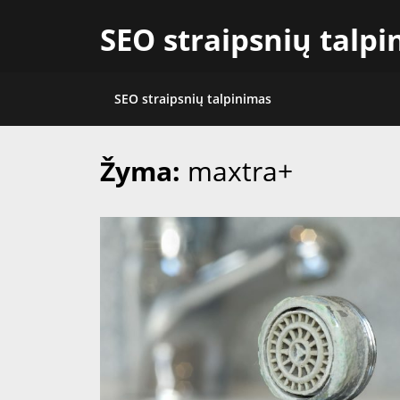
Skip
SEO straipsnių talp
to
content
SEO straipsnių talpinimas
Žyma:
maxtra+