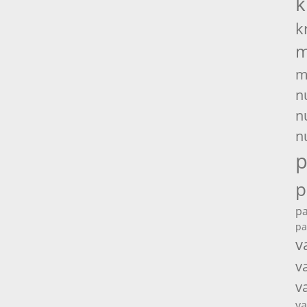
k
k
m
m
n
n
n
p
p
pa
pa
v
v
v
va