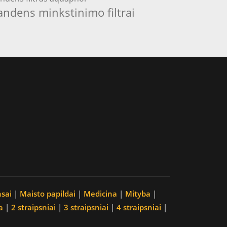
andens minkstinimo filtrai
nsai
|
Maisto papildai
|
Medicina
|
Mityba
|
a
|
2 straipsniai
|
3 straipsniai
|
4 straipsniai
|