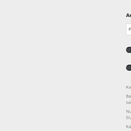
A
Ar
SE
SE
Ka
Ba
sa
Nu
ši
Ka