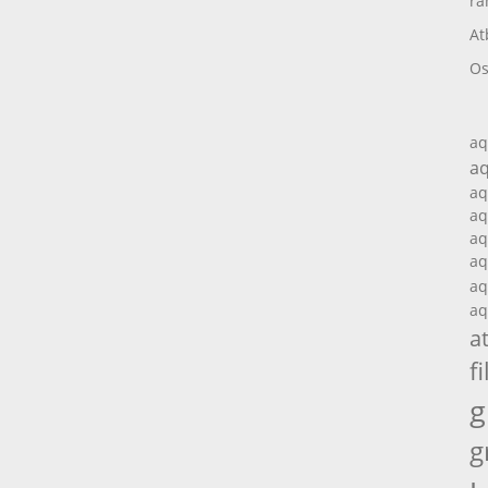
ra
At
Os
aq
aq
aq
aq
aq
aq
aq
aq
a
fi
g
g