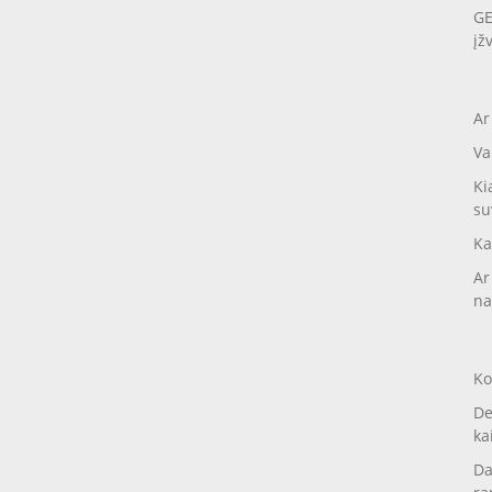
GE
įž
Ar
Va
Ki
su
Ka
Ar
na
Ko
De
ka
Da