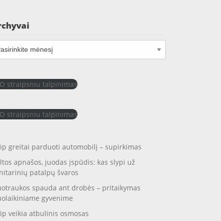
rchyvai
chyvai
O straipsniu talpinimas
O straipsniu talpinimas
ip greitai parduoti automobilį – supirkimas
ltos apnašos, juodas įspūdis: kas slypi už
nitarinių patalpų švaros
otraukos spauda ant drobės – pritaikymas
uolaikiniame gyvenime
ip veikia atbulinis osmosas