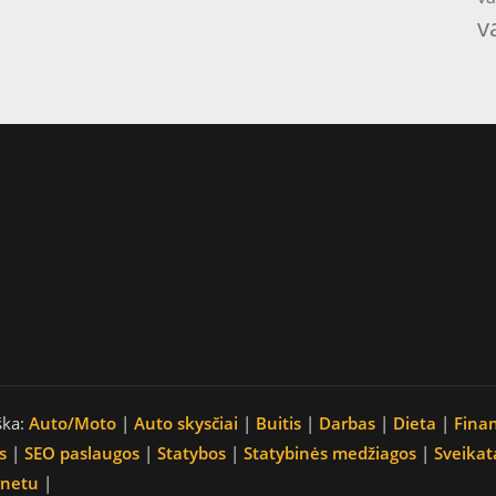
v
ška:
Auto/Moto
|
Auto skysčiai
|
Buitis
|
Darbas
|
Dieta
|
Fina
s
|
SEO paslaugos
|
Statybos
|
Statybinės medžiagos
|
Sveikat
rnetu
|