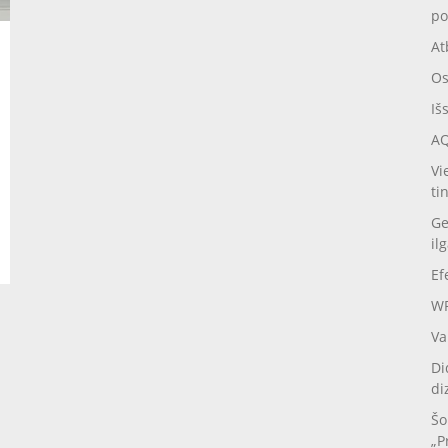
po
At
Os
Iš
AQ
Vi
ti
Ge
il
Ef
WP
Va
Di
di
Šo
„P