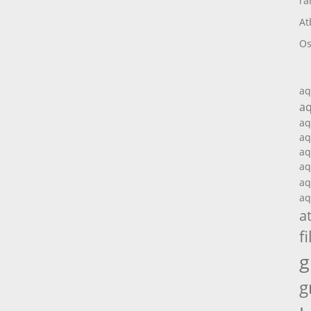
ra
At
Os
aq
aq
aq
aq
aq
aq
aq
aq
a
fi
g
g