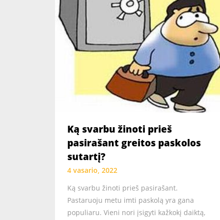
Ką svarbu žinoti prieš
pasirašant greitos paskolos
sutartį?
4 vasario, 2022
Ką svarbu žinoti prieš pasirašant.
Pastaruoju metu imti paskolą yra gana
populiaru. Vieni nori įsigyti kažkokį daiktą,