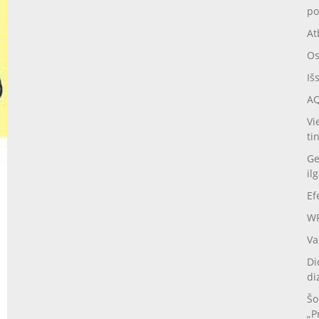
po
At
Os
Iš
AQ
Vi
ti
Ge
il
Ef
WP
Va
Di
di
Šo
„P