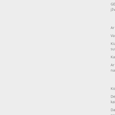
GE
įž
Ar
Va
Ki
su
Ka
Ar
na
Ko
De
ka
Da