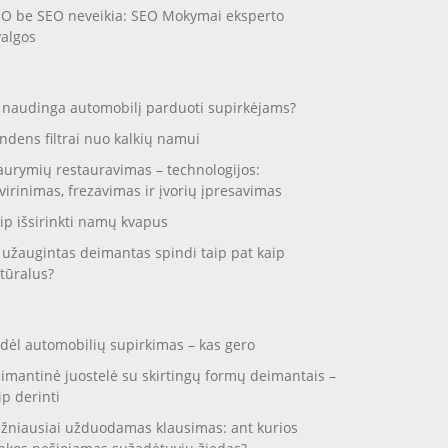
O be SEO neveikia: SEO Mokymai eksperto
valgos
 naudinga automobilį parduoti supirkėjams?
ndens filtrai nuo kalkių namui
aurymių restauravimas – technologijos:
virinimas, frezavimas ir įvorių įpresavimas
ip išsirinkti namų kvapus
 užaugintas deimantas spindi taip pat kaip
tūralus?
dėl automobilių supirkimas – kas gero
imantinė juostelė su skirtingų formų deimantais –
ip derinti
žniausiai užduodamas klausimas: ant kurios