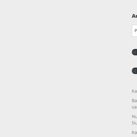
A
Ar
SE
SE
Ka
Ba
sa
Nu
ši
Ka