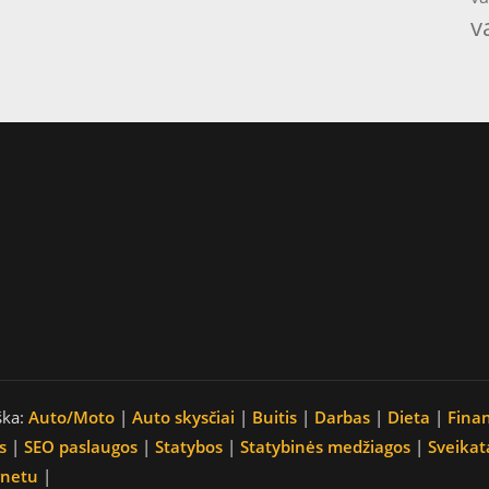
v
ška:
Auto/Moto
|
Auto skysčiai
|
Buitis
|
Darbas
|
Dieta
|
Fina
s
|
SEO paslaugos
|
Statybos
|
Statybinės medžiagos
|
Sveikat
rnetu
|