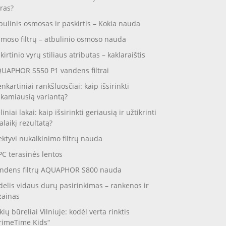
ras?
bulinis osmosas ir paskirtis – Kokia nauda
moso filtrų – atbulinio osmoso nauda
skirtinio vyrų stiliaus atributas – kaklaraištis
UAPHOR S550 P1 vandens filtrai
enkartiniai rankšluosčiai: kaip išsirinkti
nkamiausią variantą?
liniai lakai: kaip išsirinkti geriausią ir užtikrinti
galaikį rezultatą?
ektyvi nukalkinimo filtrų nauda
C terasinės lentos
ndens filtrų AQUAPHOR S800 nauda
delis vidaus durų pasirinkimas – rankenos ir
zainas
kių būreliai Vilniuje: kodėl verta rinktis
rimeTime Kids“