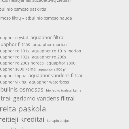
nkos nešiojamas sužadėtuvių žiedas?
bulinio osmoso paskirtis
moso filtrų – atbulinio osmoso nauda
aquaphor filtrai
uaphor crystal
uaphor filtras
aquaphor morion
uaphor ro 101s
aquaphor ro 101s morion
uaphor ro 102s
aquaphor ro 206s
uaphor ro 206s horeca
aquaphor s800
uaphor s800 kaina
aquaphor s1000 p1
aquaphor vandens filtrai
uaphor topaz
uaphor viking
aquaphor waterboss
tbulinis osmosas
bio lauko tualetai kaina
ltrai
geriamo vandens filtrai
reita paskola
reitieji kreditai
kanapiu aliejus