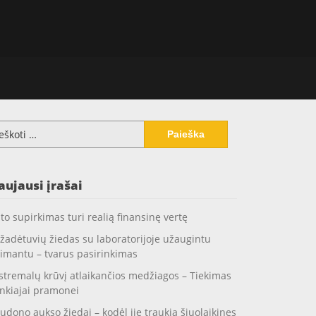
koti:
aujausi įrašai
to supirkimas turi realią finansinę vertę
žadėtuvių žiedas su laboratorijoje užaugintu
imantu – tvarus pasirinkimas
stremalų krūvį atlaikančios medžiagos – Tiekimas
nkiajai pramonei
udono aukso žiedai – kodėl jie traukia šiuolaikines