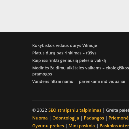
Kokybiškos vidaus durys Vilniuje
Platus durų pasirinkimas – rūšys
Kaip išsirinkti geriausią pelėsio valiklį
Medinės žaidimų aikštelės vaikams – ekologiškos
pramogos
Vandens filtrai namui – parenkami individualiai
© 2022
SEO straipsniu talpinimas
| Greita paie
Nuoma
|
Odontologija
|
Padangos
|
Priemonė
Gyvunu prekes
|
Mini paskola
|
Paskolos inte