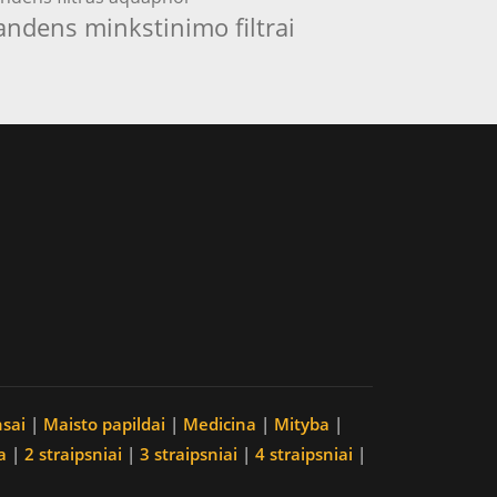
andens minkstinimo filtrai
nsai
|
Maisto papildai
|
Medicina
|
Mityba
|
a
|
2 straipsniai
|
3 straipsniai
|
4 straipsniai
|