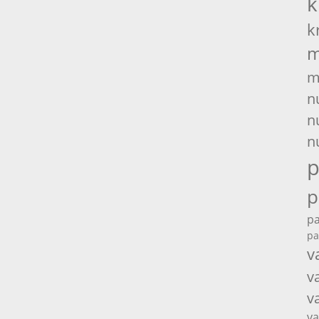
k
k
m
m
n
n
n
p
p
pa
pa
v
v
v
va