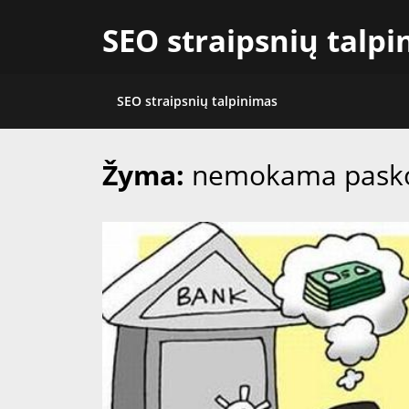
Skip
SEO straipsnių talp
to
content
SEO straipsnių talpinimas
Žyma:
nemokama pasko