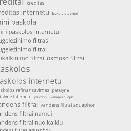
reditai
kreditas
reditas internetu
lauko biotualetai
ini paskola
ini paskolos internetu
ugelezinimo filtras
ugeležinimo filtrai
ukalkinimo filtrai
osmoso filtrai
askolos
askolos internetu
skolos refinansavimas
patalyne
talyne internetu
pluostiniu kanapiu aliejus
andens filtrai
vandens filtrai aquaphor
andens filtrai namui
andens filtrai nuo kalkiu
ndens filtras aquaphor