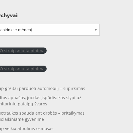
rchyvai
chyvai
O straipsniu talpinimas
O straipsniu talpinimas
ip greitai parduoti automobilį – supirkimas
ltos apnašos, juodas įspūdis: kas slypi už
nitarinių patalpų švaros
otraukos spauda ant drobės – pritaikymas
uolaikiniame gyvenime
ip veikia atbulinis osmosas