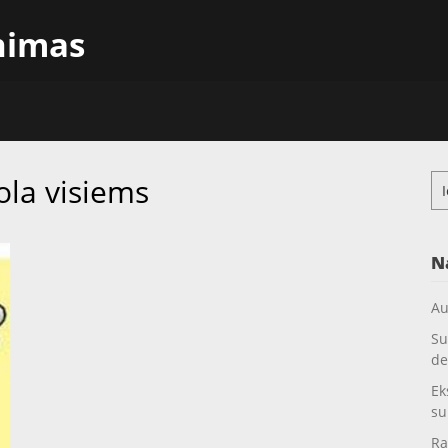
inimas
la visiems
Ieš
N
Au
Su
de
Ek
su
Ra