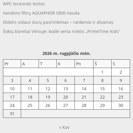
WPC terasinės lentos
Vandens filtrų AQUAPHOR S800 nauda
Didelis vidaus durų pasirinkimas – rankenos ir dizainas
Šokių būreliai Vilniuje: kodėl verta rinktis „PrimeTime Kids“
2026 m. rugpjūčio mėn.
Pr
A
T
K
Pn
Š
S
1
2
3
4
5
6
7
8
9
10
11
12
13
14
15
16
17
18
19
20
21
22
23
24
25
26
27
28
29
30
31
« Kov