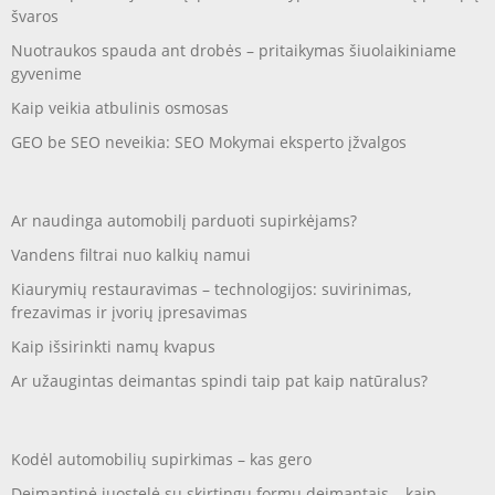
švaros
Nuotraukos spauda ant drobės – pritaikymas šiuolaikiniame
gyvenime
Kaip veikia atbulinis osmosas
GEO be SEO neveikia: SEO Mokymai eksperto įžvalgos
Ar naudinga automobilį parduoti supirkėjams?
Vandens filtrai nuo kalkių namui
Kiaurymių restauravimas – technologijos: suvirinimas,
frezavimas ir įvorių įpresavimas
Kaip išsirinkti namų kvapus
Ar užaugintas deimantas spindi taip pat kaip natūralus?
Kodėl automobilių supirkimas – kas gero
Deimantinė juostelė su skirtingų formų deimantais – kaip