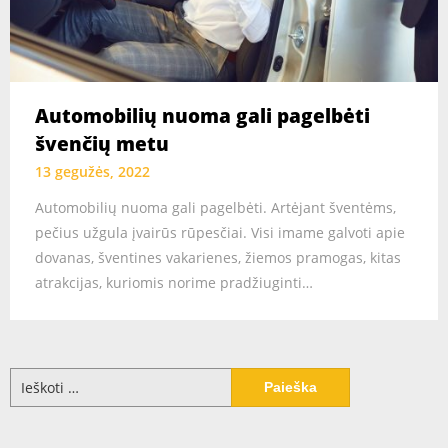
Automobilių nuoma gali pagelbėti
švenčių metu
13 gegužės, 2022
Automobilių nuoma gali pagelbėti. Artėjant šventėms,
pečius užgula įvairūs rūpesčiai. Visi imame galvoti apie
dovanas, šventines vakarienes, žiemos pramogas, kitas
atrakcijas, kuriomis norime pradžiuginti…
Ieškoti: