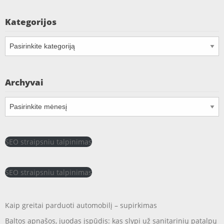
Kategorijos
Kategorijos
Archyvai
Archyvai
SEO straipsniu talpinimas
SEO straipsniu talpinimas
Kaip greitai parduoti automobilį – supirkimas
Baltos apnašos, juodas įspūdis: kas slypi už sanitarinių patalpų