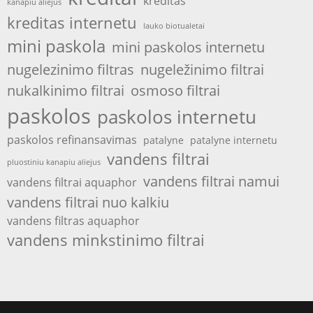
kreditas
kanapiu aliejus
kreditas internetu
lauko biotualetai
mini paskola
mini paskolos internetu
nugelezinimo filtras
nugeležinimo filtrai
nukalkinimo filtrai
osmoso filtrai
paskolos
paskolos internetu
paskolos refinansavimas
patalyne
patalyne internetu
vandens filtrai
pluostiniu kanapiu aliejus
vandens filtrai namui
vandens filtrai aquaphor
vandens filtrai nuo kalkiu
vandens filtras aquaphor
vandens minkstinimo filtrai