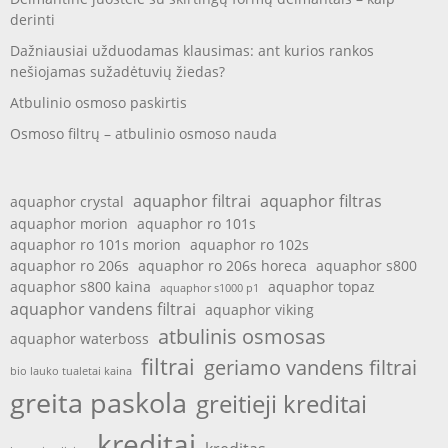
derinti
Dažniausiai užduodamas klausimas: ant kurios rankos
nešiojamas sužadėtuvių žiedas?
Atbulinio osmoso paskirtis
Osmoso filtrų – atbulinio osmoso nauda
aquaphor filtrai
aquaphor filtras
aquaphor crystal
aquaphor morion
aquaphor ro 101s
aquaphor ro 101s morion
aquaphor ro 102s
aquaphor ro 206s
aquaphor ro 206s horeca
aquaphor s800
aquaphor s800 kaina
aquaphor topaz
aquaphor s1000 p1
aquaphor vandens filtrai
aquaphor viking
atbulinis osmosas
aquaphor waterboss
filtrai
geriamo vandens filtrai
bio lauko tualetai kaina
greita paskola
greitieji kreditai
kreditai