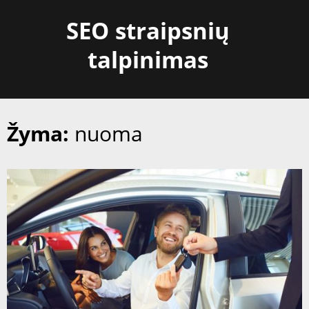
Skip
SEO straipsnių
to
content
talpinimas
Žyma:
nuoma