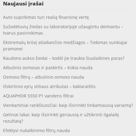
Naujausi įrašai
Auto supirkimas turi realią finansinę vertę
Sužadėtuvių žiedas su laboratorijoje užaugintu deimantu –
tvarus pasirinkimas
Ekstremalų krūvį atlaikančios medžiagos – Tiekimas sunkiajai
pramonei
Raudono aukso žiedai – kodėl jie traukia šiuolaikines poras?
Atbulinis osmosas ir paskirtis – Kokia nauda
Osmoso filtrų – atbulinio osmoso nauda
Išskirtinio vyrų stiliaus atributas – kaklaraištis
AQUAPHOR S550 P1 vandens filtrai
Vienkartiniai rankšluosčiai: kaip išsirinkti tinkamiausią variantą?
Geliniai lakai: kaip išsirinkti geriausią ir užtikrinti ilgalaikį
rezultatą?
Efektyvi nukalkinimo filtrų nauda