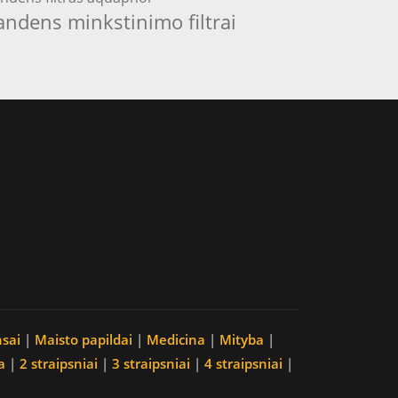
andens minkstinimo filtrai
nsai
|
Maisto papildai
|
Medicina
|
Mityba
|
a
|
2 straipsniai
|
3 straipsniai
|
4 straipsniai
|