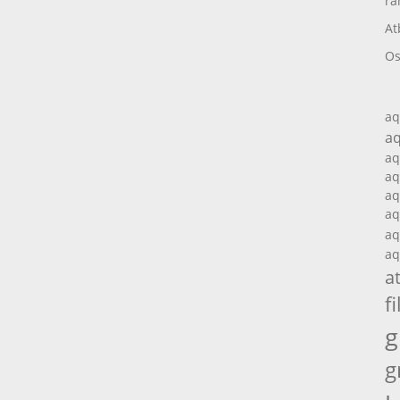
ra
At
Os
aq
aq
aq
aq
aq
aq
aq
aq
a
fi
g
g