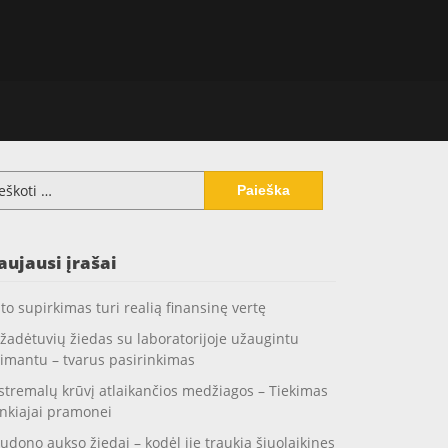
koti:
aujausi įrašai
to supirkimas turi realią finansinę vertę
žadėtuvių žiedas su laboratorijoje užaugintu
imantu – tvarus pasirinkimas
stremalų krūvį atlaikančios medžiagos – Tiekimas
nkiajai pramonei
udono aukso žiedai – kodėl jie traukia šiuolaikines