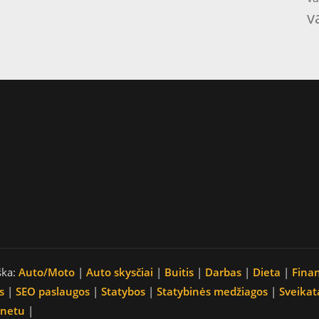
v
ška:
Auto/Moto
|
Auto skysčiai
|
Buitis
|
Darbas
|
Dieta
|
Fina
s
|
SEO paslaugos
|
Statybos
|
Statybinės medžiagos
|
Sveikat
rnetu
|