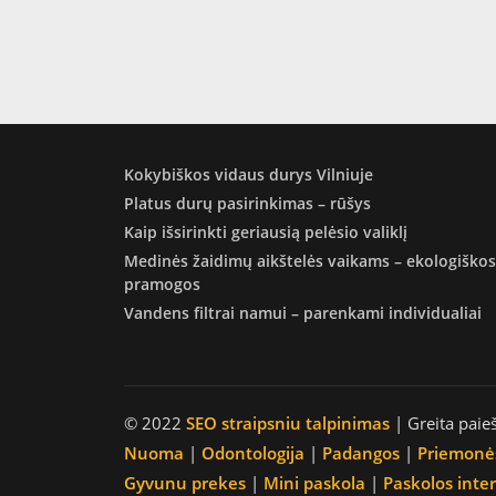
Kokybiškos vidaus durys Vilniuje
Platus durų pasirinkimas – rūšys
Kaip išsirinkti geriausią pelėsio valiklį
Medinės žaidimų aikštelės vaikams – ekologiškos
pramogos
Vandens filtrai namui – parenkami individualiai
© 2022
SEO straipsniu talpinimas
| Greita paie
Nuoma
|
Odontologija
|
Padangos
|
Priemonė
Gyvunu prekes
|
Mini paskola
|
Paskolos inte