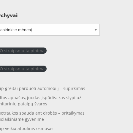
rchyvai
chyvai
O straipsniu talpinimas
O straipsniu talpinimas
ip greitai parduoti automobilį – supirkimas
ltos apnašos, juodas įspūdis: kas slypi už
nitarinių patalpų švaros
otraukos spauda ant drobės – pritaikymas
uolaikiniame gyvenime
ip veikia atbulinis osmosas