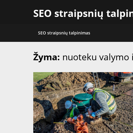
Skip
SEO straipsnių talp
to
content
SEO straipsnių talpinimas
Žyma:
nuoteku valymo i