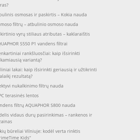
ras?
bulinis osmosas ir paskirtis – Kokia nauda
moso filtrų – atbulinio osmoso nauda
skirtinio vyrų stiliaus atributas – kaklaraištis
UAPHOR S550 P1 vandens filtrai
enkartiniai rankšluosčiai: kaip išsirinkti
nkamiausią variantą?
liniai lakai: kaip išsirinkti geriausią ir užtikrinti
galaikį rezultatą?
ektyvi nukalkinimo filtrų nauda
C terasinės lentos
ndens filtrų AQUAPHOR S800 nauda
delis vidaus durų pasirinkimas – rankenos ir
zainas
kių būreliai Vilniuje: kodėl verta rinktis
rimeTime Kids“