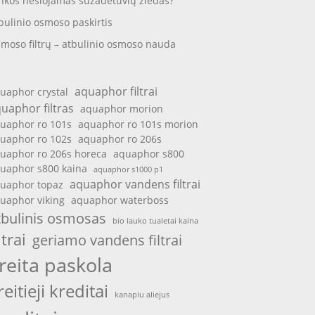
nkos nešiojamas sužadėtuvių žiedas?
bulinio osmoso paskirtis
moso filtrų – atbulinio osmoso nauda
aquaphor filtrai
uaphor crystal
uaphor filtras
aquaphor morion
uaphor ro 101s
aquaphor ro 101s morion
uaphor ro 102s
aquaphor ro 206s
uaphor ro 206s horeca
aquaphor s800
uaphor s800 kaina
aquaphor s1000 p1
aquaphor vandens filtrai
uaphor topaz
uaphor viking
aquaphor waterboss
tbulinis osmosas
bio lauko tualetai kaina
ltrai
geriamo vandens filtrai
reita paskola
reitieji kreditai
kanapiu aliejus