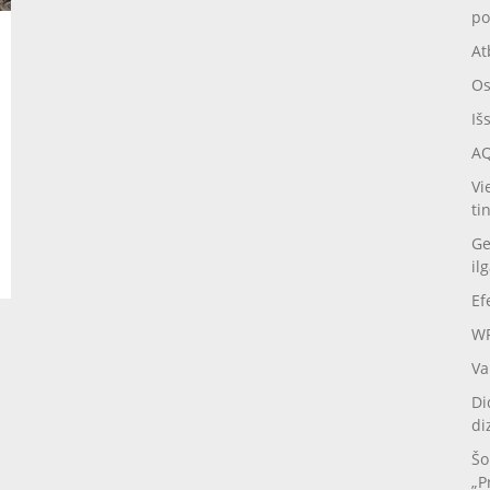
po
At
Os
Iš
AQ
Vi
ti
Ge
il
Ef
WP
Va
Di
di
Šo
„P