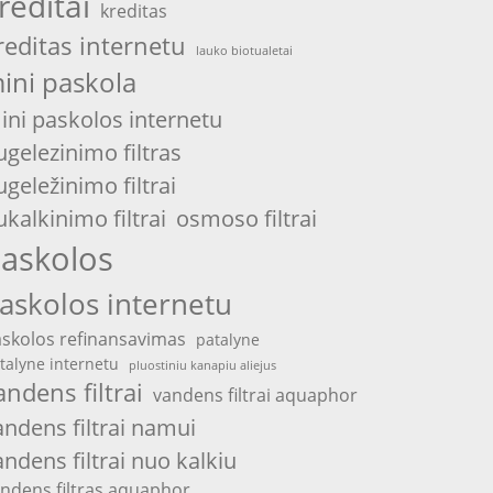
reditai
kreditas
reditas internetu
lauko biotualetai
ini paskola
ini paskolos internetu
ugelezinimo filtras
ugeležinimo filtrai
ukalkinimo filtrai
osmoso filtrai
askolos
askolos internetu
skolos refinansavimas
patalyne
talyne internetu
pluostiniu kanapiu aliejus
andens filtrai
vandens filtrai aquaphor
andens filtrai namui
andens filtrai nuo kalkiu
ndens filtras aquaphor