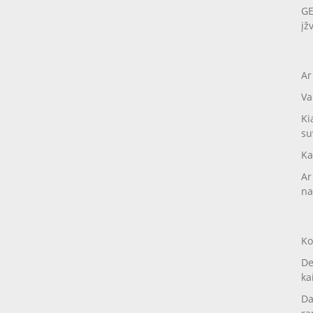
GE
įž
Ar
Va
Ki
su
Ka
Ar
na
Ko
De
ka
Da