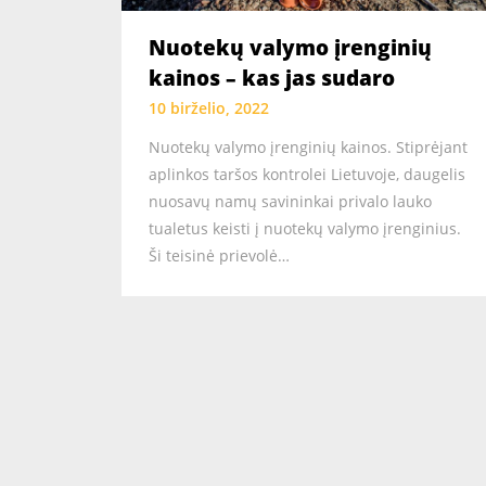
Nuotekų valymo įrenginių
kainos – kas jas sudaro
10 birželio, 2022
Nuotekų valymo įrenginių kainos. Stiprėjant
aplinkos taršos kontrolei Lietuvoje, daugelis
nuosavų namų savininkai privalo lauko
tualetus keisti į nuotekų valymo įrenginius.
Ši teisinė prievolė…