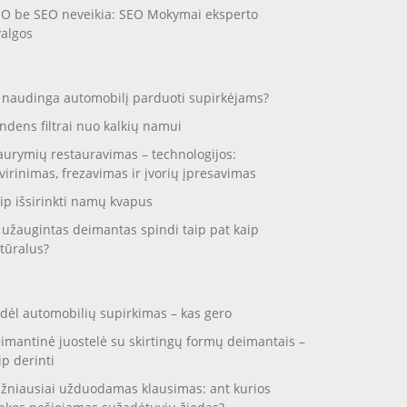
O be SEO neveikia: SEO Mokymai eksperto
valgos
 naudinga automobilį parduoti supirkėjams?
ndens filtrai nuo kalkių namui
aurymių restauravimas – technologijos:
virinimas, frezavimas ir įvorių įpresavimas
ip išsirinkti namų kvapus
 užaugintas deimantas spindi taip pat kaip
tūralus?
dėl automobilių supirkimas – kas gero
imantinė juostelė su skirtingų formų deimantais –
ip derinti
žniausiai užduodamas klausimas: ant kurios