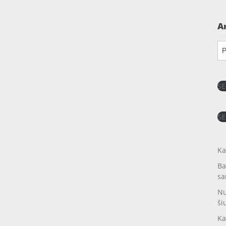
A
Ar
SE
SE
Ka
Ba
sa
Nu
ši
Ka