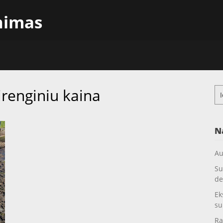
inimas
renginiu kaina
Ieš
N
Au
Su
de
Ek
su
Ra