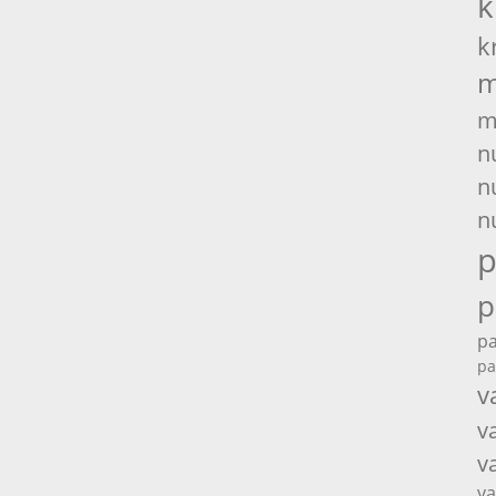
k
k
m
m
n
n
n
p
p
pa
pa
v
v
v
va