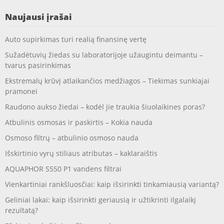
Naujausi įrašai
Auto supirkimas turi realią finansinę vertę
Sužadėtuvių žiedas su laboratorijoje užaugintu deimantu –
tvarus pasirinkimas
Ekstremalų krūvį atlaikančios medžiagos – Tiekimas sunkiajai
pramonei
Raudono aukso žiedai – kodėl jie traukia šiuolaikines poras?
Atbulinis osmosas ir paskirtis – Kokia nauda
Osmoso filtrų – atbulinio osmoso nauda
Išskirtinio vyrų stiliaus atributas – kaklaraištis
AQUAPHOR S550 P1 vandens filtrai
Vienkartiniai rankšluosčiai: kaip išsirinkti tinkamiausią variantą?
Geliniai lakai: kaip išsirinkti geriausią ir užtikrinti ilgalaikį
rezultatą?