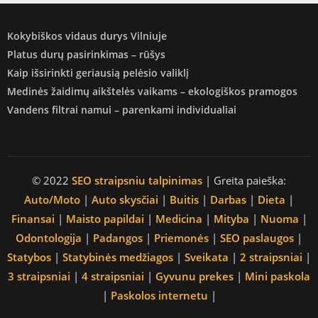
Kokybiškos vidaus durys Vilniuje
Platus durų pasirinkimas – rūšys
Kaip išsirinkti geriausią pelėsio valiklį
Medinės žaidimų aikštelės vaikams – ekologiškos pramogos
Vandens filtrai namui – parenkami individualiai
© 2022
SEO straipsniu talpinimas
| Greita paieška:
Auto/Moto
|
Auto skysčiai
|
Buitis
|
Darbas
|
Dieta
|
Finansai
|
Maisto papildai
|
Medicina
|
Mityba
|
Nuoma
|
Odontologija
|
Padangos
|
Priemonės
|
SEO paslaugos
|
Statybos
|
Statybinės medžiagos
|
Sveikata
|
2 straipsniai
|
3 straipsniai
|
4 straipsniai
|
Gyvunu prekes
|
Mini paskola
|
Paskolos internetu
|