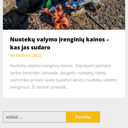
Nuotekų valymo įrenginių kainos –
kas jas sudaro
10 birželio, 2022
Nuotekų valymo įrenginių kainos. Stiprėjant aplinkos
taršos kontrolei Lietuvoje, daugelis nuosavų namų
savininkai privalo lauko tualetus keisti į nuotekų valymo
įrenginius. Ši teisinė prievolė…
Ieškoti: