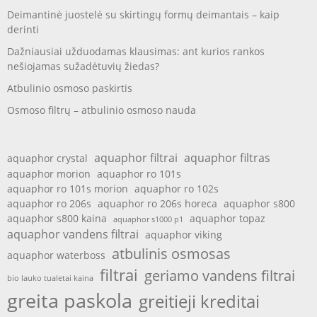
Deimantinė juostelė su skirtingų formų deimantais – kaip
derinti
Dažniausiai užduodamas klausimas: ant kurios rankos
nešiojamas sužadėtuvių žiedas?
Atbulinio osmoso paskirtis
Osmoso filtrų – atbulinio osmoso nauda
aquaphor filtrai
aquaphor filtras
aquaphor crystal
aquaphor morion
aquaphor ro 101s
aquaphor ro 101s morion
aquaphor ro 102s
aquaphor ro 206s
aquaphor ro 206s horeca
aquaphor s800
aquaphor s800 kaina
aquaphor topaz
aquaphor s1000 p1
aquaphor vandens filtrai
aquaphor viking
atbulinis osmosas
aquaphor waterboss
filtrai
geriamo vandens filtrai
bio lauko tualetai kaina
greita paskola
greitieji kreditai