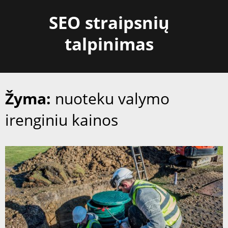
Skip
SEO straipsnių
to
content
talpinimas
Žyma:
nuoteku valymo
irenginiu kainos