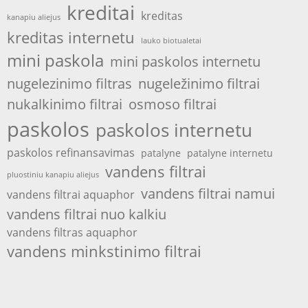
kreditai
kreditas
kanapiu aliejus
kreditas internetu
lauko biotualetai
mini paskola
mini paskolos internetu
nugelezinimo filtras
nugeležinimo filtrai
nukalkinimo filtrai
osmoso filtrai
paskolos
paskolos internetu
paskolos refinansavimas
patalyne
patalyne internetu
vandens filtrai
pluostiniu kanapiu aliejus
vandens filtrai namui
vandens filtrai aquaphor
vandens filtrai nuo kalkiu
vandens filtras aquaphor
vandens minkstinimo filtrai