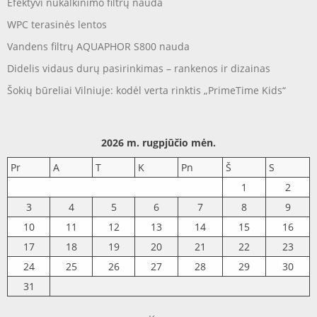
Efektyvi nukalkinimo filtrų nauda
WPC terasinės lentos
Vandens filtrų AQUAPHOR S800 nauda
Didelis vidaus durų pasirinkimas – rankenos ir dizainas
Šokių būreliai Vilniuje: kodėl verta rinktis „PrimeTime Kids“
2026 m. rugpjūčio mėn.
Pr
A
T
K
Pn
Š
S
1
2
3
4
5
6
7
8
9
10
11
12
13
14
15
16
17
18
19
20
21
22
23
24
25
26
27
28
29
30
31