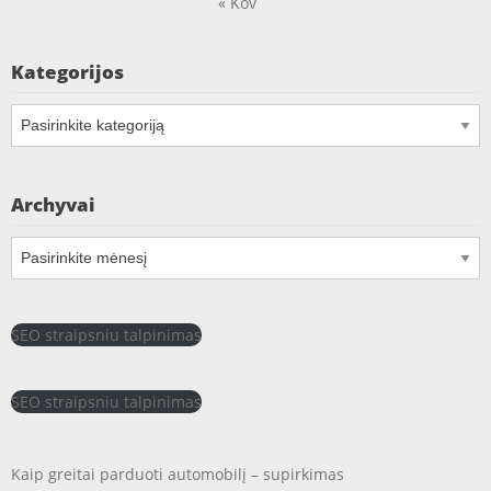
« Kov
Kategorijos
Kategorijos
Archyvai
Archyvai
SEO straipsniu talpinimas
SEO straipsniu talpinimas
Kaip greitai parduoti automobilį – supirkimas