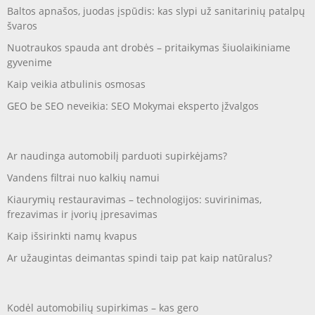
Baltos apnašos, juodas įspūdis: kas slypi už sanitarinių patalpų
švaros
Nuotraukos spauda ant drobės – pritaikymas šiuolaikiniame
gyvenime
Kaip veikia atbulinis osmosas
GEO be SEO neveikia: SEO Mokymai eksperto įžvalgos
Ar naudinga automobilį parduoti supirkėjams?
Vandens filtrai nuo kalkių namui
Kiaurymių restauravimas – technologijos: suvirinimas,
frezavimas ir įvorių įpresavimas
Kaip išsirinkti namų kvapus
Ar užaugintas deimantas spindi taip pat kaip natūralus?
Kodėl automobilių supirkimas – kas gero