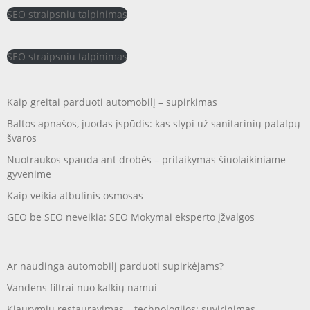
SEO straipsniu talpinimas
SEO straipsniu talpinimas
Kaip greitai parduoti automobilį – supirkimas
Baltos apnašos, juodas įspūdis: kas slypi už sanitarinių patalpų
švaros
Nuotraukos spauda ant drobės – pritaikymas šiuolaikiniame
gyvenime
Kaip veikia atbulinis osmosas
GEO be SEO neveikia: SEO Mokymai eksperto įžvalgos
Ar naudinga automobilį parduoti supirkėjams?
Vandens filtrai nuo kalkių namui
Kiaurymių restauravimas – technologijos: suvirinimas,