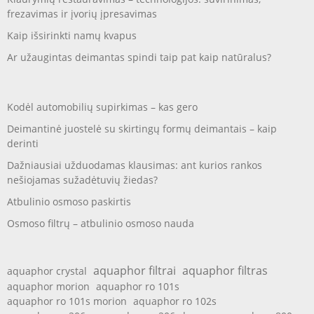
frezavimas ir įvorių įpresavimas
Kaip išsirinkti namų kvapus
Ar užaugintas deimantas spindi taip pat kaip natūralus?
Kodėl automobilių supirkimas – kas gero
Deimantinė juostelė su skirtingų formų deimantais – kaip
derinti
Dažniausiai užduodamas klausimas: ant kurios rankos
nešiojamas sužadėtuvių žiedas?
Atbulinio osmoso paskirtis
Osmoso filtrų – atbulinio osmoso nauda
aquaphor filtrai
aquaphor filtras
aquaphor crystal
aquaphor morion
aquaphor ro 101s
aquaphor ro 101s morion
aquaphor ro 102s