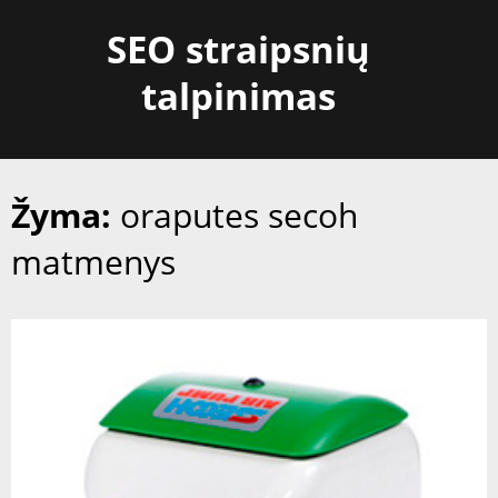
Skip
SEO straipsnių
to
content
talpinimas
Žyma:
oraputes secoh
matmenys