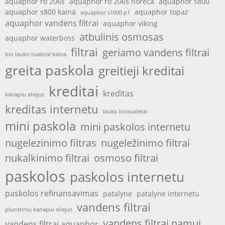
aquaphor ro 206s
aquaphor ro 206s horeca
aquaphor s800
aquaphor s800 kaina
aquaphor topaz
aquaphor s1000 p1
aquaphor vandens filtrai
aquaphor viking
atbulinis osmosas
aquaphor waterboss
filtrai
geriamo vandens filtrai
bio lauko tualetai kaina
greita paskola
greitieji kreditai
kreditai
kreditas
kanapiu aliejus
kreditas internetu
lauko biotualetai
mini paskola
mini paskolos internetu
nugelezinimo filtras
nugeležinimo filtrai
nukalkinimo filtrai
osmoso filtrai
paskolos
paskolos internetu
paskolos refinansavimas
patalyne
patalyne internetu
vandens filtrai
pluostiniu kanapiu aliejus
vandens filtrai namui
vandens filtrai aquaphor