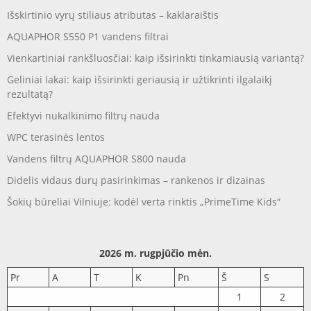
Išskirtinio vyrų stiliaus atributas – kaklaraištis
AQUAPHOR S550 P1 vandens filtrai
Vienkartiniai rankšluosčiai: kaip išsirinkti tinkamiausią variantą?
Geliniai lakai: kaip išsirinkti geriausią ir užtikrinti ilgalaikį
rezultatą?
Efektyvi nukalkinimo filtrų nauda
WPC terasinės lentos
Vandens filtrų AQUAPHOR S800 nauda
Didelis vidaus durų pasirinkimas – rankenos ir dizainas
Šokių būreliai Vilniuje: kodėl verta rinktis „PrimeTime Kids“
2026 m. rugpjūčio mėn.
Pr
A
T
K
Pn
Š
S
1
2