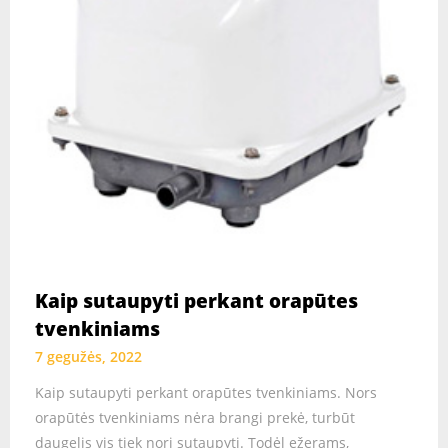
Kaip sutaupyti perkant orapūtes
tvenkiniams
7 gegužės, 2022
Kaip sutaupyti perkant orapūtes tvenkiniams. Nors
orapūtės tvenkiniams nėra brangi prekė, turbūt
daugelis vis tiek nori sutaupyti. Todėl ežerams,