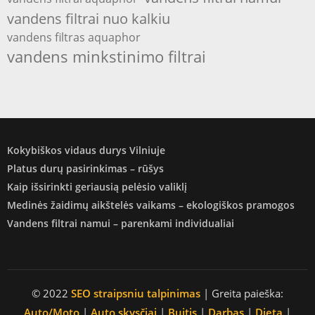
vandens filtrai nuo kalkiu
vandens filtras aquaphor
vandens minkstinimo filtrai
Kokybiškos vidaus durys Vilniuje
Platus durų pasirinkimas – rūšys
Kaip išsirinkti geriausią pelėsio valiklį
Medinės žaidimų aikštelės vaikams – ekologiškos pramogos
Vandens filtrai namui – parenkami individualiai
© 2022
SEO straipsniu talpinimas
| Greita paieška:
Auto/Moto
|
Auto skysčiai
|
Buitis
|
Darbas
|
Dieta
|