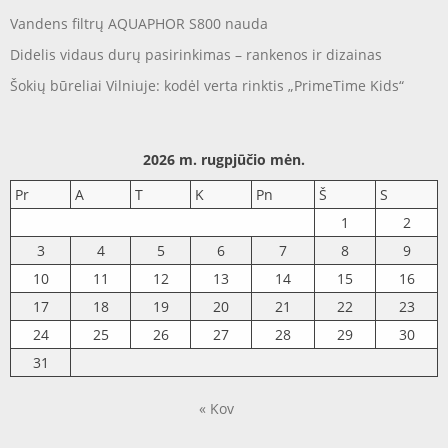
Vandens filtrų AQUAPHOR S800 nauda
Didelis vidaus durų pasirinkimas – rankenos ir dizainas
Šokių būreliai Vilniuje: kodėl verta rinktis „PrimeTime Kids“
2026 m. rugpjūčio mėn.
Pr
A
T
K
Pn
Š
S
1
2
3
4
5
6
7
8
9
10
11
12
13
14
15
16
17
18
19
20
21
22
23
24
25
26
27
28
29
30
31
« Kov