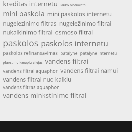
kreditas internetu
lauko biotualetai
mini paskola
mini paskolos internetu
nugelezinimo filtras
nugeležinimo filtrai
nukalkinimo filtrai
osmoso filtrai
paskolos
paskolos internetu
paskolos refinansavimas
patalyne
patalyne internetu
vandens filtrai
pluostiniu kanapiu aliejus
vandens filtrai namui
vandens filtrai aquaphor
vandens filtrai nuo kalkiu
vandens filtras aquaphor
vandens minkstinimo filtrai