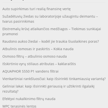
Auto supirkimas turi realią finansinę vertę
Sužadėtuvių žiedas su laboratorijoje užaugintu deimantu –
tvarus pasirinkimas
Ekstremalų krūvį atlaikančios medžiagos – Tiekimas sunkiajai
pramonei
Raudono aukso žiedai – kodėl jie traukia šiuolaikines poras?
Atbulinis osmosas ir paskirtis – Kokia nauda
Osmoso filtrų – atbulinio osmoso nauda
Išskirtinio vyrų stiliaus atributas – kaklaraištis
AQUAPHOR S550 P1 vandens filtrai
Vienkartiniai rankšluosčiai: kaip išsirinkti tinkamiausią variantą?
Geliniai lakai: kaip išsirinkti geriausią ir užtikrinti ilgalaikį
rezultatą?
Efektyvi nukalkinimo filtrų nauda
WPC terasinės lentos