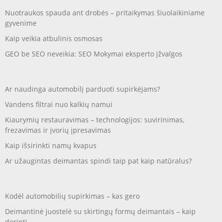
Nuotraukos spauda ant drobės – pritaikymas šiuolaikiniame
gyvenime
Kaip veikia atbulinis osmosas
GEO be SEO neveikia: SEO Mokymai eksperto įžvalgos
Ar naudinga automobilį parduoti supirkėjams?
Vandens filtrai nuo kalkių namui
Kiaurymių restauravimas – technologijos: suvirinimas,
frezavimas ir įvorių įpresavimas
Kaip išsirinkti namų kvapus
Ar užaugintas deimantas spindi taip pat kaip natūralus?
Kodėl automobilių supirkimas – kas gero
Deimantinė juostelė su skirtingų formų deimantais – kaip
derinti