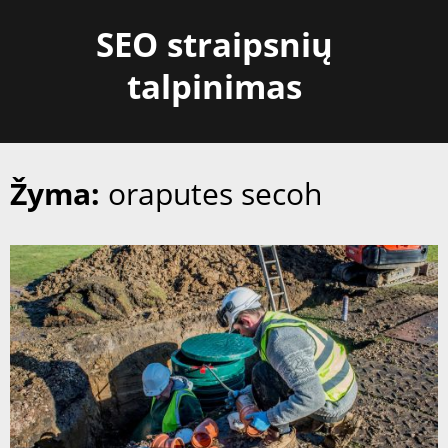
Skip
SEO straipsnių
to
content
talpinimas
Žyma:
oraputes secoh