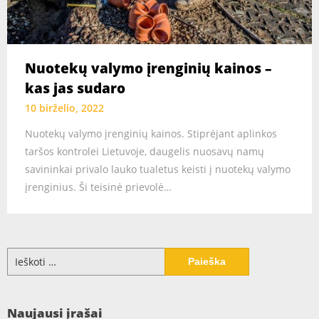
Nuotekų valymo įrenginių kainos –
kas jas sudaro
10 birželio, 2022
Nuotekų valymo įrenginių kainos. Stiprėjant aplinkos
taršos kontrolei Lietuvoje, daugelis nuosavų namų
savininkai privalo lauko tualetus keisti į nuotekų valymo
įrenginius. Ši teisinė prievolė…
Ieškoti:
Naujausi įrašai