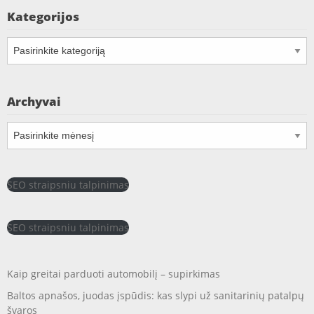
Kategorijos
Kategorijos
Archyvai
Archyvai
SEO straipsniu talpinimas
SEO straipsniu talpinimas
Kaip greitai parduoti automobilį – supirkimas
Baltos apnašos, juodas įspūdis: kas slypi už sanitarinių patalpų
švaros