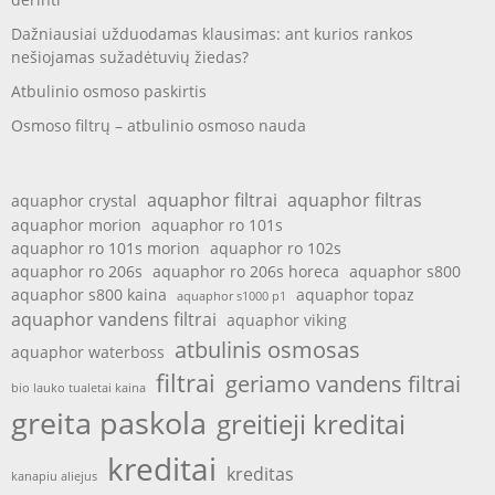
Dažniausiai užduodamas klausimas: ant kurios rankos
nešiojamas sužadėtuvių žiedas?
Atbulinio osmoso paskirtis
Osmoso filtrų – atbulinio osmoso nauda
aquaphor filtrai
aquaphor filtras
aquaphor crystal
aquaphor morion
aquaphor ro 101s
aquaphor ro 101s morion
aquaphor ro 102s
aquaphor ro 206s
aquaphor ro 206s horeca
aquaphor s800
aquaphor s800 kaina
aquaphor topaz
aquaphor s1000 p1
aquaphor vandens filtrai
aquaphor viking
atbulinis osmosas
aquaphor waterboss
filtrai
geriamo vandens filtrai
bio lauko tualetai kaina
greita paskola
greitieji kreditai
kreditai
kreditas
kanapiu aliejus