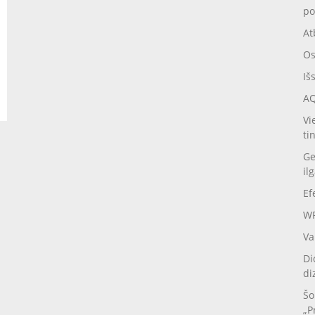
po
At
Os
Iš
AQ
Vi
ti
Ge
il
Ef
WP
Va
Di
di
Šo
„P