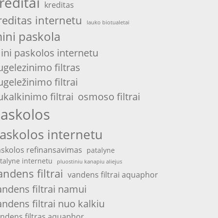
reditai
kreditas
reditas internetu
lauko biotualetai
ini paskola
ini paskolos internetu
ugelezinimo filtras
ugeležinimo filtrai
ukalkinimo filtrai
osmoso filtrai
askolos
askolos internetu
skolos refinansavimas
patalyne
talyne internetu
pluostiniu kanapiu aliejus
andens filtrai
vandens filtrai aquaphor
andens filtrai namui
andens filtrai nuo kalkiu
ndens filtras aquaphor