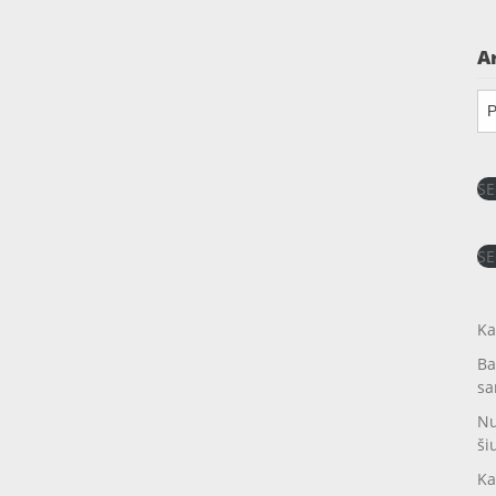
A
Ar
SE
SE
Ka
Ba
sa
Nu
ši
Ka