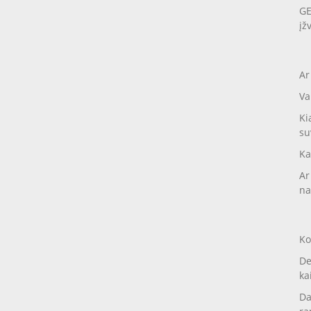
GE
įž
Ar
Va
Ki
su
Ka
Ar
na
Ko
De
ka
Da