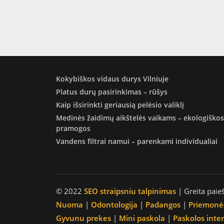
Kokybiškos vidaus durys Vilniuje
Platus durų pasirinkimas – rūšys
Kaip išsirinkti geriausią pelėsio valiklį
Medinės žaidimų aikštelės vaikams – ekologiškos
pramogos
Vandens filtrai namui – parenkami individualiai
© 2022
SEO straipsniu talpinimas
| Greita paie
Nuoma
|
Odontologija
|
Padangos
|
Priemonė
Gyvunu prekes
|
Mini paskola
|
Paskolos inte