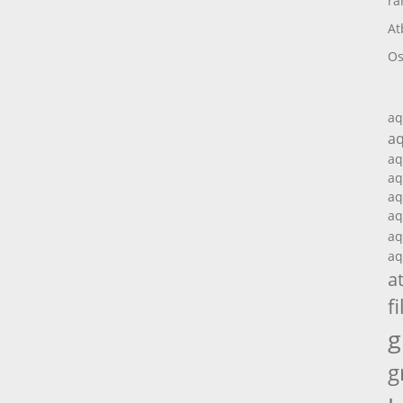
ra
At
Os
aq
aq
aq
aq
aq
aq
aq
aq
a
fi
g
g