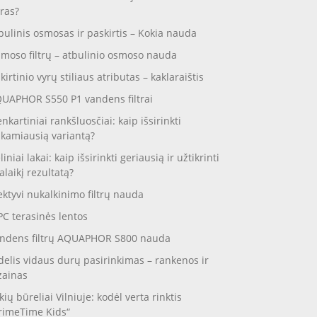
ras?
bulinis osmosas ir paskirtis – Kokia nauda
moso filtrų – atbulinio osmoso nauda
skirtinio vyrų stiliaus atributas – kaklaraištis
UAPHOR S550 P1 vandens filtrai
enkartiniai rankšluosčiai: kaip išsirinkti
nkamiausią variantą?
liniai lakai: kaip išsirinkti geriausią ir užtikrinti
galaikį rezultatą?
ektyvi nukalkinimo filtrų nauda
C terasinės lentos
ndens filtrų AQUAPHOR S800 nauda
delis vidaus durų pasirinkimas – rankenos ir
zainas
kių būreliai Vilniuje: kodėl verta rinktis
rimeTime Kids“