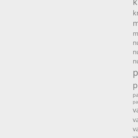
k
k
m
m
n
n
n
p
p
pa
pa
v
v
v
va