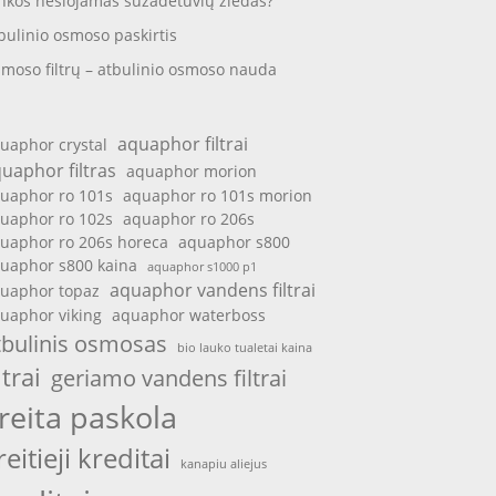
nkos nešiojamas sužadėtuvių žiedas?
bulinio osmoso paskirtis
moso filtrų – atbulinio osmoso nauda
aquaphor filtrai
uaphor crystal
uaphor filtras
aquaphor morion
uaphor ro 101s
aquaphor ro 101s morion
uaphor ro 102s
aquaphor ro 206s
uaphor ro 206s horeca
aquaphor s800
uaphor s800 kaina
aquaphor s1000 p1
aquaphor vandens filtrai
uaphor topaz
uaphor viking
aquaphor waterboss
tbulinis osmosas
bio lauko tualetai kaina
ltrai
geriamo vandens filtrai
reita paskola
reitieji kreditai
kanapiu aliejus