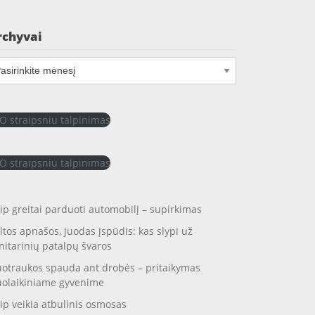
rchyvai
chyvai
O straipsniu talpinimas
O straipsniu talpinimas
ip greitai parduoti automobilį – supirkimas
ltos apnašos, juodas įspūdis: kas slypi už
nitarinių patalpų švaros
otraukos spauda ant drobės – pritaikymas
uolaikiniame gyvenime
ip veikia atbulinis osmosas