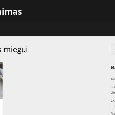
inimas
s miegui
Ieš
N
Au
Su
de
Ek
su
Ra