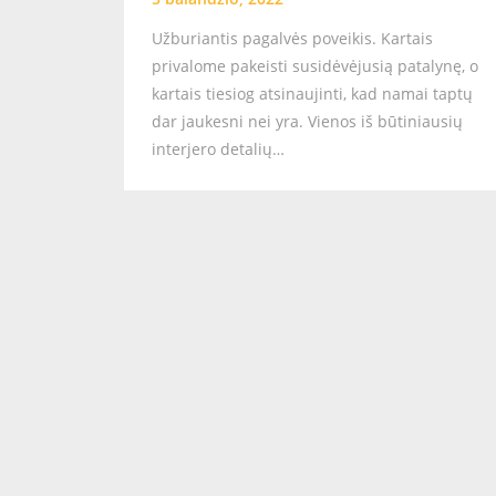
Užburiantis pagalvės poveikis. Kartais
privalome pakeisti susidėvėjusią patalynę, o
kartais tiesiog atsinaujinti, kad namai taptų
dar jaukesni nei yra. Vienos iš būtiniausių
interjero detalių…