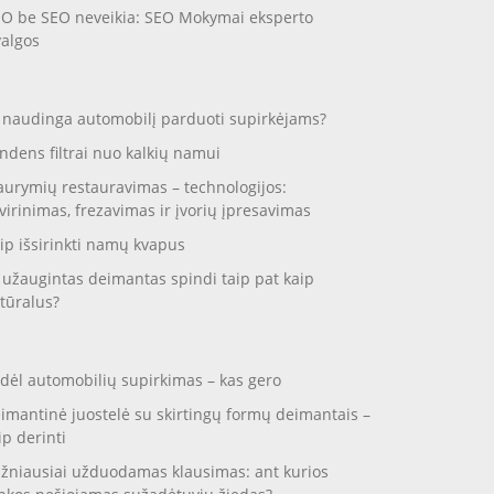
O be SEO neveikia: SEO Mokymai eksperto
valgos
 naudinga automobilį parduoti supirkėjams?
ndens filtrai nuo kalkių namui
aurymių restauravimas – technologijos:
virinimas, frezavimas ir įvorių įpresavimas
ip išsirinkti namų kvapus
 užaugintas deimantas spindi taip pat kaip
tūralus?
dėl automobilių supirkimas – kas gero
imantinė juostelė su skirtingų formų deimantais –
ip derinti
žniausiai užduodamas klausimas: ant kurios