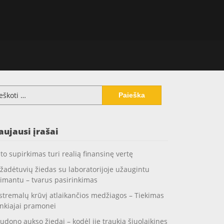
koti:
aujausi įrašai
to supirkimas turi realią finansinę vertę
žadėtuvių žiedas su laboratorijoje užaugintu
imantu – tvarus pasirinkimas
stremalų krūvį atlaikančios medžiagos – Tiekimas
nkiajai pramonei
udono aukso žiedai – kodėl jie traukia šiuolaikines