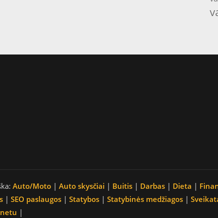
v
ška:
Auto/Moto
|
Auto skysčiai
|
Buitis
|
Darbas
|
Dieta
|
Fina
s
|
SEO paslaugos
|
Statybos
|
Statybinės medžiagos
|
Sveikat
rnetu
|