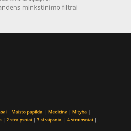
andens minkstinimo filtrai
nsai
|
Maisto papildai
|
Medicina
|
Mityba
|
a
|
2 straipsniai
|
3 straipsniai
|
4 straipsniai
|