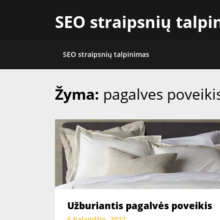
Skip
SEO straipsnių talp
to
content
SEO straipsnių talpinimas
Žyma:
pagalves poveiki
Užburiantis pagalvės poveikis
5 balandžio, 2022