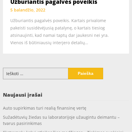
Užburiantis pagalvės poveikis
5 balandžio, 2022
Užburiantis pagalvės poveikis. Kartais privalome
pakeisti susidėvėjusią patalynę, o kartais tiesiog
atsinaujinti, kad namai taptų dar jaukesni nei yra.
Vienos iš būtiniausių interjero detalių…
Ieškoti:
Naujausi įrašai
Auto supirkimas turi realią finansinę vertę
Sužadėtuvių žiedas su laboratorijoje užaugintu deimantu –
tvarus pasirinkimas