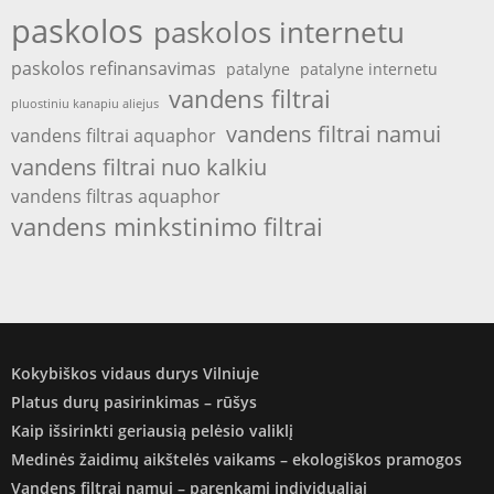
paskolos
paskolos internetu
paskolos refinansavimas
patalyne
patalyne internetu
vandens filtrai
pluostiniu kanapiu aliejus
vandens filtrai namui
vandens filtrai aquaphor
vandens filtrai nuo kalkiu
vandens filtras aquaphor
vandens minkstinimo filtrai
Kokybiškos vidaus durys Vilniuje
Platus durų pasirinkimas – rūšys
Kaip išsirinkti geriausią pelėsio valiklį
Medinės žaidimų aikštelės vaikams – ekologiškos pramogos
Vandens filtrai namui – parenkami individualiai