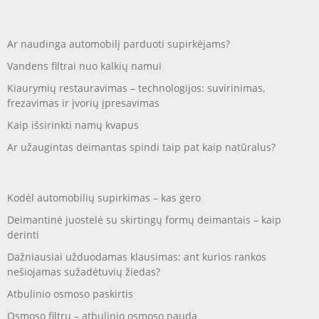
Ar naudinga automobilį parduoti supirkėjams?
Vandens filtrai nuo kalkių namui
Kiaurymių restauravimas – technologijos: suvirinimas,
frezavimas ir įvorių įpresavimas
Kaip išsirinkti namų kvapus
Ar užaugintas deimantas spindi taip pat kaip natūralus?
Kodėl automobilių supirkimas – kas gero
Deimantinė juostelė su skirtingų formų deimantais – kaip
derinti
Dažniausiai užduodamas klausimas: ant kurios rankos
nešiojamas sužadėtuvių žiedas?
Atbulinio osmoso paskirtis
Osmoso filtrų – atbulinio osmoso nauda