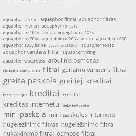
aquaphor filtrai
aquaphor filtras
aquaphor crystal
aquaphor morion
aquaphor ro 101s
aquaphor ro 101s morion
aquaphor ro 102s
aquaphor ro 206s
aquaphor ro 206s horeca
aquaphor s800
aquaphor s800 kaina
aquaphor topaz
aquaphor s1000 p1
aquaphor vandens filtrai
aquaphor viking
atbulinis osmosas
aquaphor waterboss
filtrai
geriamo vandens filtrai
bio lauko tualetai kaina
greita paskola
greitieji kreditai
kreditai
kreditas
kanapiu aliejus
kreditas internetu
lauko biotualetai
mini paskola
mini paskolos internetu
nugelezinimo filtras
nugeležinimo filtrai
nukalkinimo filtrai
osmoso filtrai