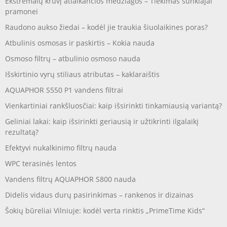
Ekstremalų krūvį atlaikančios medžiagos – Tiekimas sunkiajai
pramonei
Raudono aukso žiedai – kodėl jie traukia šiuolaikines poras?
Atbulinis osmosas ir paskirtis – Kokia nauda
Osmoso filtrų – atbulinio osmoso nauda
Išskirtinio vyrų stiliaus atributas – kaklaraištis
AQUAPHOR S550 P1 vandens filtrai
Vienkartiniai rankšluosčiai: kaip išsirinkti tinkamiausią variantą?
Geliniai lakai: kaip išsirinkti geriausią ir užtikrinti ilgalaikį
rezultatą?
Efektyvi nukalkinimo filtrų nauda
WPC terasinės lentos
Vandens filtrų AQUAPHOR S800 nauda
Didelis vidaus durų pasirinkimas – rankenos ir dizainas
Šokių būreliai Vilniuje: kodėl verta rinktis „PrimeTime Kids“