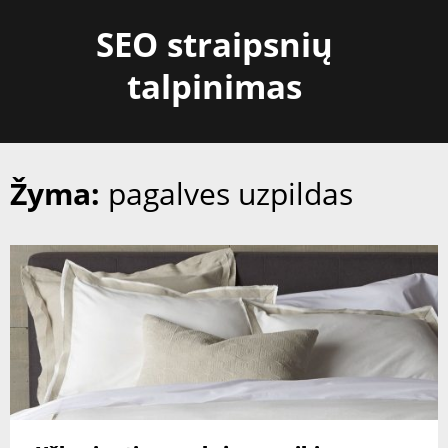
Skip
SEO straipsnių
to
content
talpinimas
Žyma:
pagalves uzpildas