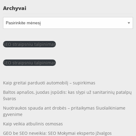
Archyvai
Archyvai
SEO straipsniu talpinimas
SEO straipsniu talpinimas
Kaip greitai parduoti automobilį – supirkimas
Baltos apnašos, juodas įspūdis: kas slypi už sanitarinių patalpų
švaros
Nuotraukos spauda ant drobės – pritaikymas šiuolaikiniame
gyvenime
Kaip veikia atbulinis osmosas
GEO be SEO neveikia: SEO Mokymai eksperto įžvalgos